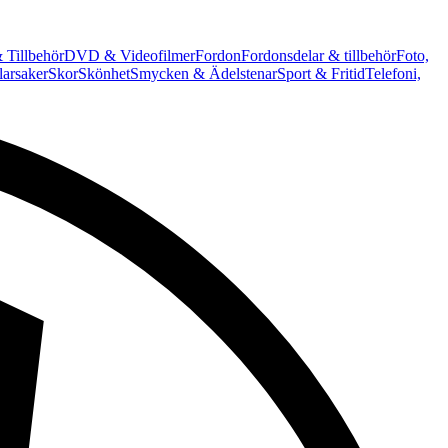
 Tillbehör
DVD & Videofilmer
Fordon
Fordonsdelar & tillbehör
Foto,
arsaker
Skor
Skönhet
Smycken & Ädelstenar
Sport & Fritid
Telefoni,