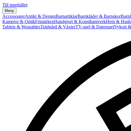
Till innehållet
Meny
Accessoarer
Antikt & Design
Barnartiklar
Barnkläder & Barnskor
Barnl
Kameror & Optik
Frimärken
Handgjort & Konsthantverk
Hem & Hushå
Tablets & Wearables
Trädgård & Växter
TV-spel & Datorspel
Vykort &