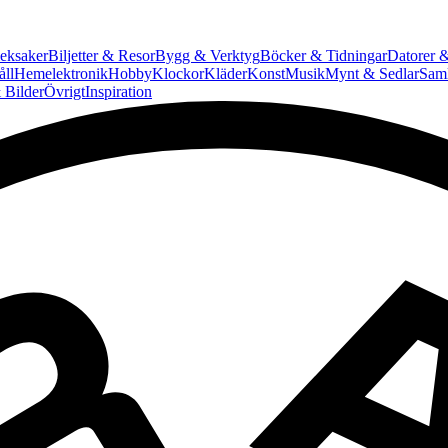
eksaker
Biljetter & Resor
Bygg & Verktyg
Böcker & Tidningar
Datorer &
ll
Hemelektronik
Hobby
Klockor
Kläder
Konst
Musik
Mynt & Sedlar
Saml
 Bilder
Övrigt
Inspiration