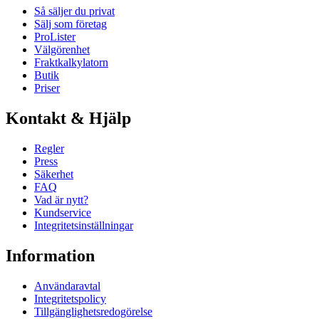
Så säljer du privat
Sälj som företag
ProLister
Välgörenhet
Fraktkalkylatorn
Butik
Priser
Kontakt & Hjälp
Regler
Press
Säkerhet
FAQ
Vad är nytt?
Kundservice
Integritetsinställningar
Information
Användaravtal
Integritetspolicy
Tillgänglighetsredogörelse