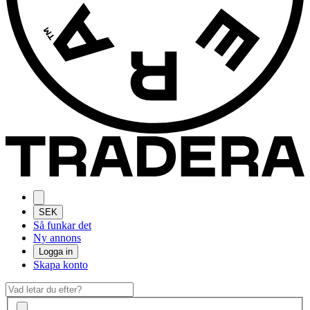
SEK
Så funkar det
Ny annons
Logga in
Skapa konto