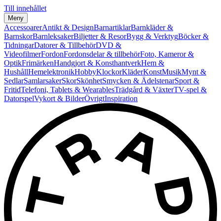
Till innehållet
Meny
Accessoarer
Antikt & Design
Barnartiklar
Barnkläder &
Barnskor
Barnleksaker
Biljetter & Resor
Bygg & Verktyg
Böcker &
Tidningar
Datorer & Tillbehör
DVD &
Videofilmer
Fordon
Fordonsdelar & tillbehör
Foto, Kameror &
Optik
Frimärken
Handgjort & Konsthantverk
Hem &
Hushåll
Hemelektronik
Hobby
Klockor
Kläder
Konst
Musik
Mynt &
Sedlar
Samlarsaker
Skor
Skönhet
Smycken & Ädelstenar
Sport &
Fritid
Telefoni, Tablets & Wearables
Trädgård & Växter
TV-spel &
Datorspel
Vykort & Bilder
Övrigt
Inspiration