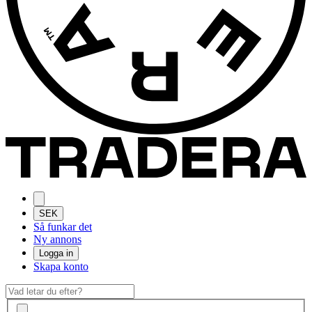
SEK
Så funkar det
Ny annons
Logga in
Skapa konto