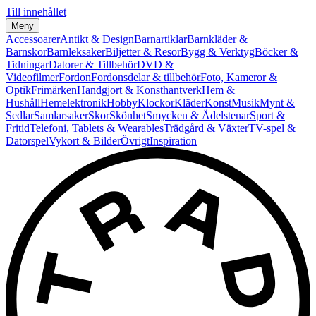
Till innehållet
Meny
Accessoarer
Antikt & Design
Barnartiklar
Barnkläder &
Barnskor
Barnleksaker
Biljetter & Resor
Bygg & Verktyg
Böcker &
Tidningar
Datorer & Tillbehör
DVD &
Videofilmer
Fordon
Fordonsdelar & tillbehör
Foto, Kameror &
Optik
Frimärken
Handgjort & Konsthantverk
Hem &
Hushåll
Hemelektronik
Hobby
Klockor
Kläder
Konst
Musik
Mynt &
Sedlar
Samlarsaker
Skor
Skönhet
Smycken & Ädelstenar
Sport &
Fritid
Telefoni, Tablets & Wearables
Trädgård & Växter
TV-spel &
Datorspel
Vykort & Bilder
Övrigt
Inspiration