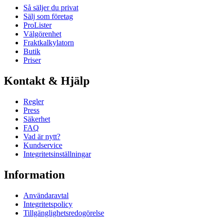
Så säljer du privat
Sälj som företag
ProLister
Välgörenhet
Fraktkalkylatorn
Butik
Priser
Kontakt & Hjälp
Regler
Press
Säkerhet
FAQ
Vad är nytt?
Kundservice
Integritetsinställningar
Information
Användaravtal
Integritetspolicy
Tillgänglighetsredogörelse