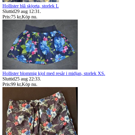
Hollister blå skjorta, storlek L
Sluttid
29 aug 12:31
.
Pris:
75 kr
,
Köp nu
.
Hollister blommig kjol med resår i midjan, storlek XS.
Sluttid
25 aug 22:33
.
Pris:
99 kr
,
Köp nu
.