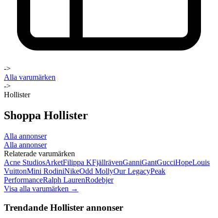
->
Alla varumärken
->
Hollister
Shoppa Hollister
Alla annonser
Alla annonser
Relaterade varumärken
Acne Studios
Arket
Filippa K
Fjällräven
Ganni
Gant
Gucci
Hope
Louis
Vuitton
Mini Rodini
Nike
Odd Molly
Our Legacy
Peak
Performance
Ralph Lauren
Rodebjer
Visa alla varumärken →
Trendande Hollister annonser