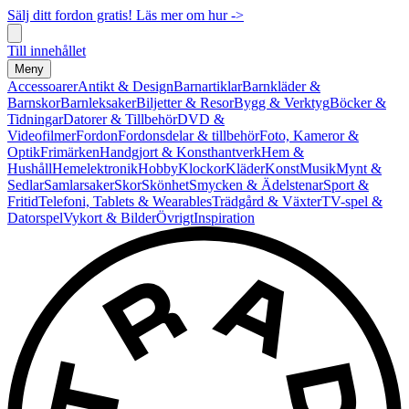
Sälj ditt fordon gratis! Läs mer om hur ->
Till innehållet
Meny
Accessoarer
Antikt & Design
Barnartiklar
Barnkläder &
Barnskor
Barnleksaker
Biljetter & Resor
Bygg & Verktyg
Böcker &
Tidningar
Datorer & Tillbehör
DVD &
Videofilmer
Fordon
Fordonsdelar & tillbehör
Foto, Kameror &
Optik
Frimärken
Handgjort & Konsthantverk
Hem &
Hushåll
Hemelektronik
Hobby
Klockor
Kläder
Konst
Musik
Mynt &
Sedlar
Samlarsaker
Skor
Skönhet
Smycken & Ädelstenar
Sport &
Fritid
Telefoni, Tablets & Wearables
Trädgård & Växter
TV-spel &
Datorspel
Vykort & Bilder
Övrigt
Inspiration