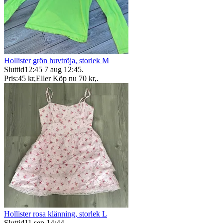
Hollister grön huvtröja, storlek M
Sluttid
12:45
7 aug 12:45
.
Pris:
45 kr
,
Eller Köp nu
70 kr
,
.
Hollister rosa klänning, storlek L
Sluttid
11 sep 14:44
.