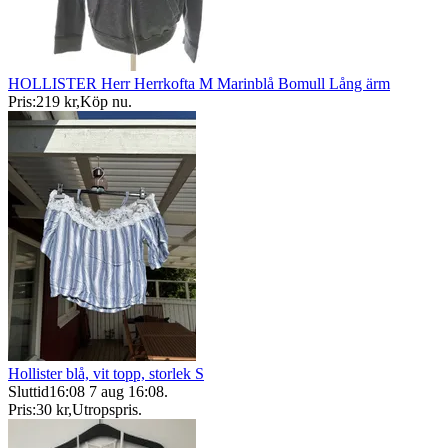
HOLLISTER Herr Herrkofta M Marinblå Bomull Lång ärm
Pris:
219 kr
,
Köp nu
.
Hollister blå, vit topp, storlek S
Sluttid
16:08
7 aug 16:08
.
Pris:
30 kr
,
Utropspris
.