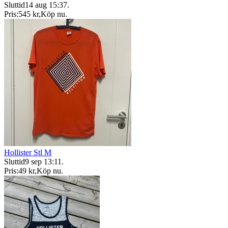
Sluttid
14 aug 15:37
.
Pris:
545 kr
,
Köp nu
.
Hollister Stl M
Sluttid
9 sep 13:11
.
Pris:
49 kr
,
Köp nu
.