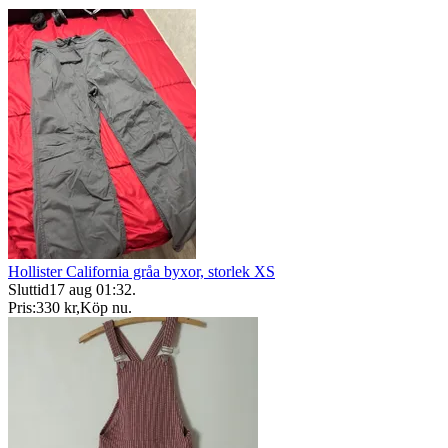
Hollister California gråa byxor, storlek XS
Sluttid
17 aug 01:32
.
Pris:
330 kr
,
Köp nu
.