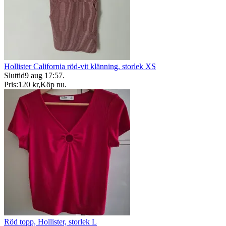
Hollister California röd-vit klänning, storlek XS
Sluttid
9 aug 17:57
.
Pris:
120 kr
,
Köp nu
.
Röd topp, Hollister, storlek L