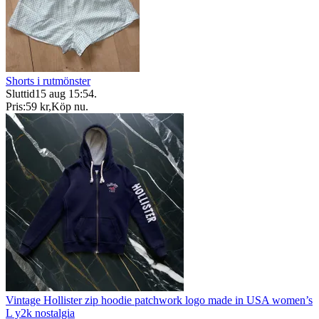
Shorts i rutmönster
Sluttid
15 aug 15:54
.
Pris:
59 kr
,
Köp nu
.
Vintage Hollister zip hoodie patchwork logo made in USA women’s
L y2k nostalgia