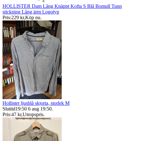
HOLLISTER Dam Lång Knäppt Kofta S Blå Bomull Tunn
stickning Lång ärm Logotyp
Pris:
229 kr
,
Köp nu
.
Hollister ljusblå skjorta, storlek M
Sluttid
19:50
6 aug 19:50
.
Pris:
47 kr
,
Utropspris
.