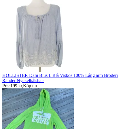
HOLLISTER Dam Blus L Blå Viskos 100% Lång ärm Broderi
Ränder Nyckelhålshals
Pris:
199 kr
,
Köp nu
.