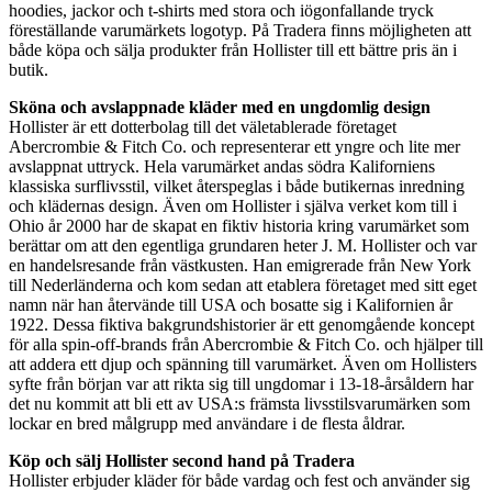
hoodies, jackor och t-shirts med stora och iögonfallande tryck
föreställande varumärkets logotyp. På Tradera finns möjligheten att
både köpa och sälja produkter från Hollister till ett bättre pris än i
butik.
Sköna och avslappnade kläder med en ungdomlig design
Hollister är ett dotterbolag till det väletablerade företaget
Abercrombie & Fitch Co. och representerar ett yngre och lite mer
avslappnat uttryck. Hela varumärket andas södra Kaliforniens
klassiska surflivsstil, vilket återspeglas i både butikernas inredning
och klädernas design. Även om Hollister i själva verket kom till i
Ohio år 2000 har de skapat en fiktiv historia kring varumärket som
berättar om att den egentliga grundaren heter J. M. Hollister och var
en handelsresande från västkusten. Han emigrerade från New York
till Nederländerna och kom sedan att etablera företaget med sitt eget
namn när han återvände till USA och bosatte sig i Kalifornien år
1922. Dessa fiktiva bakgrundshistorier är ett genomgående koncept
för alla spin-off-brands från Abercrombie & Fitch Co. och hjälper till
att addera ett djup och spänning till varumärket. Även om Hollisters
syfte från början var att rikta sig till ungdomar i 13-18-årsåldern har
det nu kommit att bli ett av USA:s främsta livsstilsvarumärken som
lockar en bred målgrupp med användare i de flesta åldrar.
Köp och sälj Hollister second hand på Tradera
Hollister erbjuder kläder för både vardag och fest och använder sig