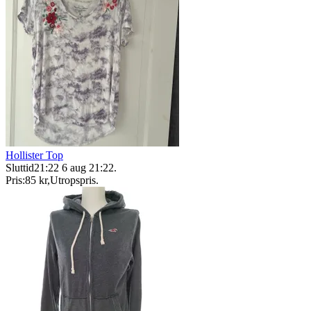
Hollister Top
Sluttid
21:22
6 aug 21:22
.
Pris:
85 kr
,
Utropspris
.