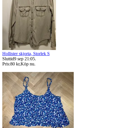
Hollister skjorta, Storlek S
Sluttid
9 sep 21:05
.
Pris:
80 kr
,
Köp nu
.