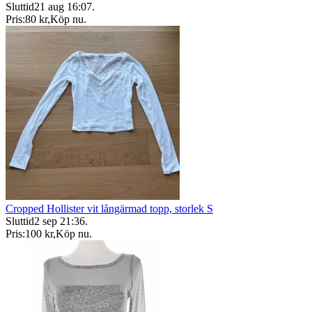
Sluttid
21 aug 16:07
.
Pris:
80 kr
,
Köp nu
.
Cropped Hollister vit långärmad topp, storlek S
Sluttid
2 sep 21:36
.
Pris:
100 kr
,
Köp nu
.