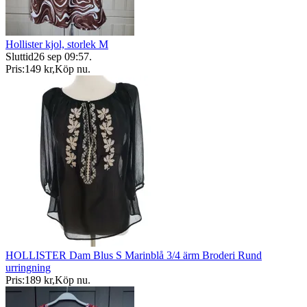
Hollister kjol, storlek M
Sluttid
26 sep 09:57
.
Pris:
149 kr
,
Köp nu
.
HOLLISTER Dam Blus S Marinblå 3/4 ärm Broderi Rund
urringning
Pris:
189 kr
,
Köp nu
.