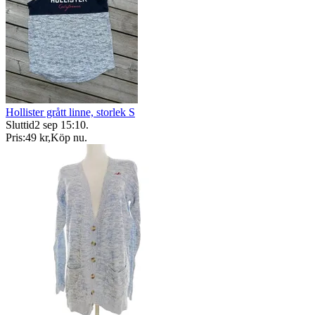
Hollister grått linne, storlek S
Sluttid
2 sep 15:10
.
Pris:
49 kr
,
Köp nu
.