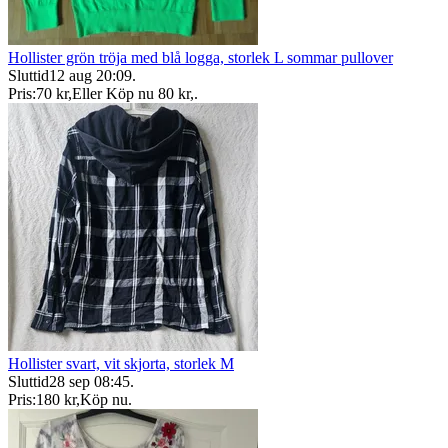
Hollister grön tröja med blå logga, storlek L sommar pullover
Sluttid
12 aug 20:09
.
Pris:
70 kr
,
Eller Köp nu
80 kr
,
.
Hollister svart, vit skjorta, storlek M
Sluttid
28 sep 08:45
.
Pris:
180 kr
,
Köp nu
.