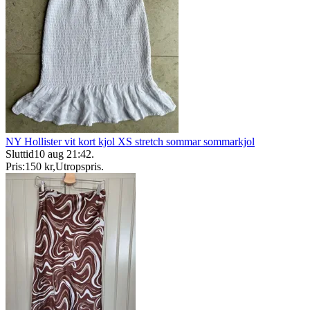
NY Hollister vit kort kjol XS stretch sommar sommarkjol
Sluttid
10 aug 21:42
.
Pris:
150 kr
,
Utropspris
.