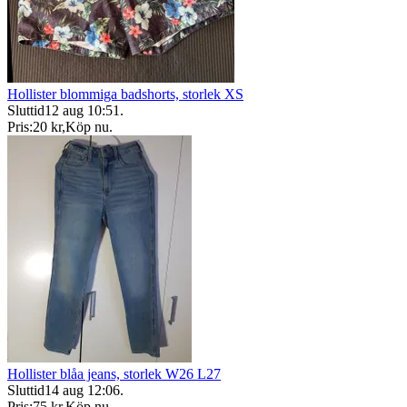
Hollister blommiga badshorts, storlek XS
Sluttid
12 aug 10:51
.
Pris:
20 kr
,
Köp nu
.
Hollister blåa jeans, storlek W26 L27
Sluttid
14 aug 12:06
.
Pris:
75 kr
,
Köp nu
.