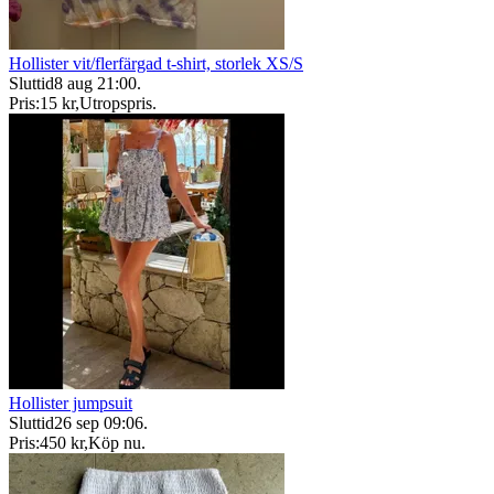
Hollister vit/flerfärgad t-shirt, storlek XS/S
Sluttid
8 aug 21:00
.
Pris:
15 kr
,
Utropspris
.
Hollister jumpsuit
Sluttid
26 sep 09:06
.
Pris:
450 kr
,
Köp nu
.