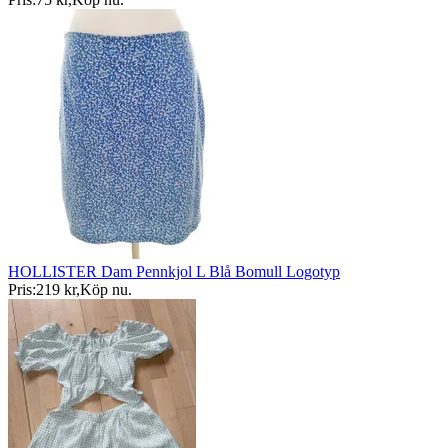
HOLLISTER Dam Pennkjol L Blå Bomull Logotyp
Pris:
219 kr
,
Köp nu
.