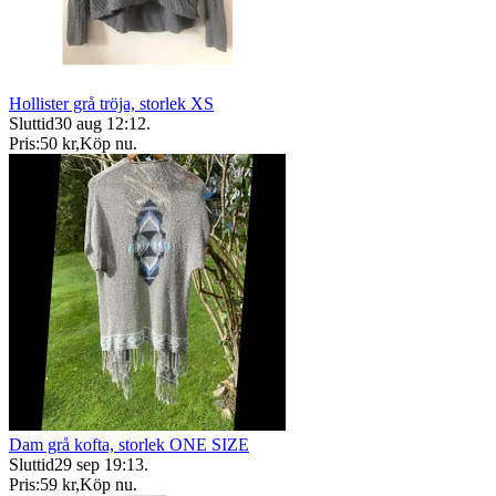
Hollister grå tröja, storlek XS
Sluttid
30 aug 12:12
.
Pris:
50 kr
,
Köp nu
.
Dam grå kofta, storlek ONE SIZE
Sluttid
29 sep 19:13
.
Pris:
59 kr
,
Köp nu
.