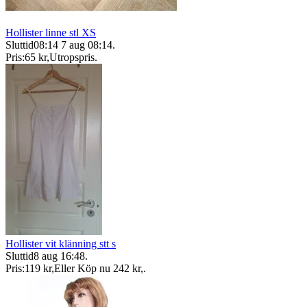
Hollister linne stl XS
Sluttid
08:14
7 aug 08:14
.
Pris:
65 kr
,
Utropspris
.
Hollister vit klänning stt s
Sluttid
8 aug 16:48
.
Pris:
119 kr
,
Eller Köp nu
242 kr
,
.