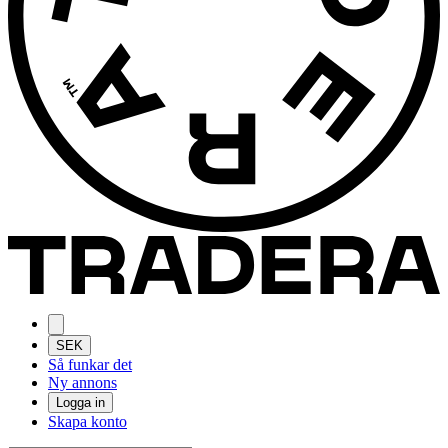
SEK
Så funkar det
Ny annons
Logga in
Skapa konto