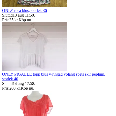
ONLY rosa blus, storlek 36
Sluttid
13 aug 11:50
.
Pris:
35 kr
,
Köp nu
.
ONLY PIGALLE topp blus v-ringad volang spets skir peplum,
storlek 40
Sluttid
14 aug 17:58
.
Pris:
200 kr
,
Köp nu
.