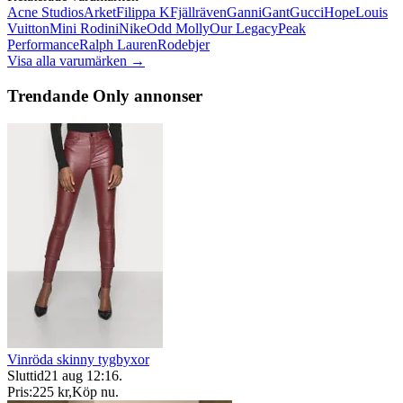
Acne Studios
Arket
Filippa K
Fjällräven
Ganni
Gant
Gucci
Hope
Louis
Vuitton
Mini Rodini
Nike
Odd Molly
Our Legacy
Peak
Performance
Ralph Lauren
Rodebjer
Visa alla varumärken →
Trendande Only annonser
Vinröda skinny tygbyxor
Sluttid
21 aug 12:16
.
Pris:
225 kr
,
Köp nu
.