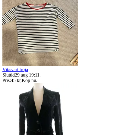
Vit/svart tröja
Sluttid
29 aug 19:11
.
Pris:
45 kr
,
Köp nu
.