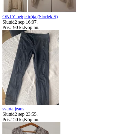
ONLY beige tröja (Storlek S)
Sluttid
2 sep 16:07
.
Pris:
190 kr
,
Köp nu
.
svarta jeans
Sluttid
2 sep 23:55
.
Pris:
150 kr
,
Köp nu
.