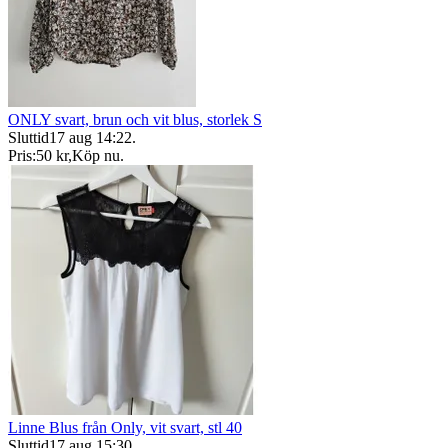
ONLY svart, brun och vit blus, storlek S
Sluttid
17 aug 14:22
.
Pris:
50 kr
,
Köp nu
.
Linne Blus från Only, vit svart, stl 40
Sluttid
17 aug 15:30
.