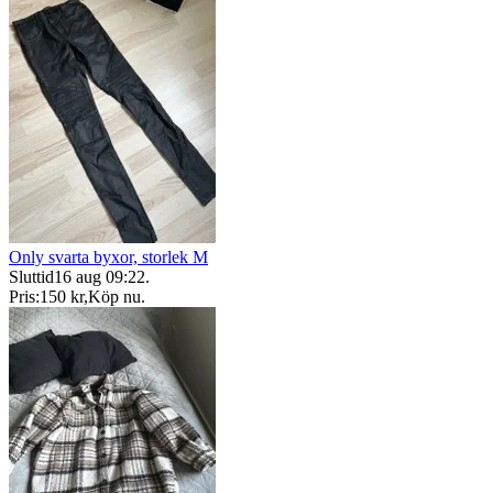
Only svarta byxor, storlek M
Sluttid
16 aug 09:22
.
Pris:
150 kr
,
Köp nu
.