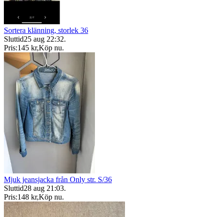
Sortera klänning, storlek 36
Sluttid
25 aug 22:32
.
Pris:
145 kr
,
Köp nu
.
Mjuk jeansjacka från Only str. S/36
Sluttid
28 aug 21:03
.
Pris:
148 kr
,
Köp nu
.