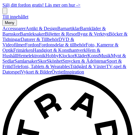
Sälj ditt fordon gratis! Läs mer om hur ->
Till innehållet
Meny
Accessoarer
Antikt & Design
Barnartiklar
Barnkläder &
Barnskor
Barnleksaker
Biljetter & Resor
Bygg & Verktyg
Böcker &
Tidningar
Datorer & Tillbehör
DVD &
Videofilmer
Fordon
Fordonsdelar & tillbehör
Foto, Kameror &
Optik
Frimärken
Handgjort & Konsthantverk
Hem &
Hushåll
Hemelektronik
Hobby
Klockor
Kläder
Konst
Musik
Mynt &
Sedlar
Samlarsaker
Skor
Skönhet
Smycken & Ädelstenar
Sport &
Fritid
Telefoni, Tablets & Wearables
Trädgård & Växter
TV-spel &
Datorspel
Vykort & Bilder
Övrigt
Inspiration