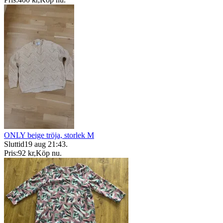
ONLY beige tröja, storlek M
Sluttid
19 aug 21:43
.
Pris:
92 kr
,
Köp nu
.