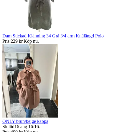
Dam Stickad Klänning 34 Grå 3/4 ärm Knälängd Polo
Pris:
229 kr
,
Köp nu
.
ONLY brun/beige kappa
Sluttid
16 aug 16:16
.
Pris:
400 kr
,
Köp nu
.