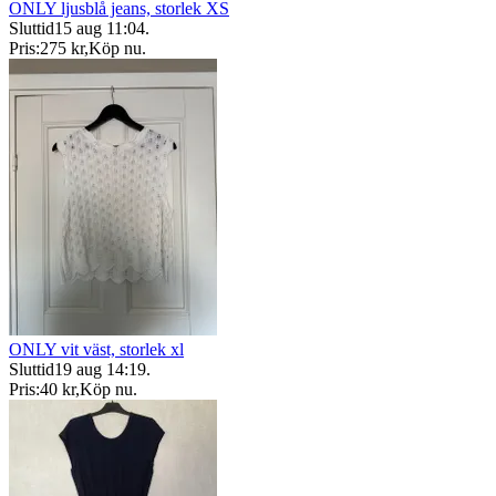
ONLY ljusblå jeans, storlek XS
Sluttid
15 aug 11:04
.
Pris:
275 kr
,
Köp nu
.
ONLY vit väst, storlek xl
Sluttid
19 aug 14:19
.
Pris:
40 kr
,
Köp nu
.