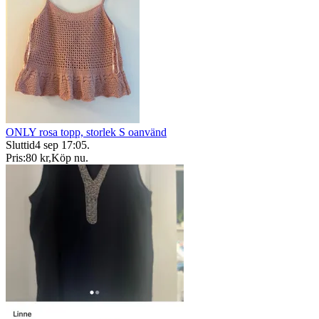
ONLY rosa topp, storlek S oanvänd
Sluttid
4 sep 17:05
.
Pris:
80 kr
,
Köp nu
.