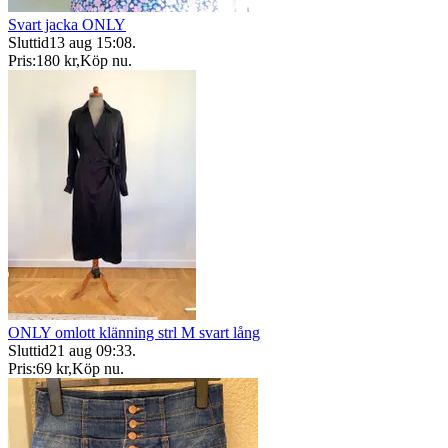
Svart jacka ONLY
Sluttid
13 aug 15:08
.
Pris:
180 kr
,
Köp nu
.
ONLY omlott klänning strl M svart lång
Sluttid
21 aug 09:33
.
Pris:
69 kr
,
Köp nu
.