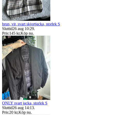
brun, vit, svart skjortjacka, storlek S
Sluttid
26 aug 10:29
.
Pris:
145 kr
,
Köp nu
.
ONLY svart jacka, storlek S
Sluttid
26 aug 14:13
.
Pris:
20 kr
,
Köp nu
.