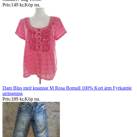
Pris:
149 kr
,
Köp nu
.
Dam Blus med knappar M Rosa Bomull 100% Kort ärm Fyrkantig
urringning
Pris:
189 kr
,
Köp nu
.