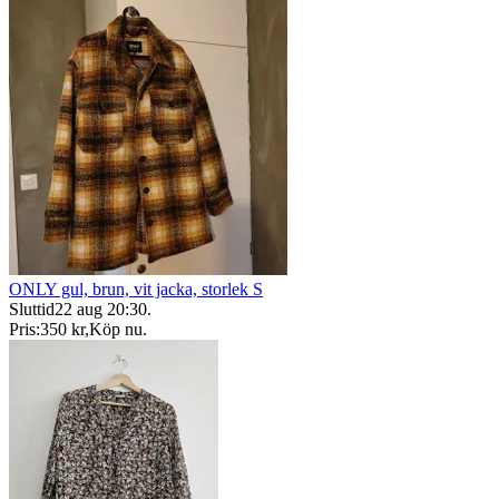
ONLY gul, brun, vit jacka, storlek S
Sluttid
22 aug 20:30
.
Pris:
350 kr
,
Köp nu
.