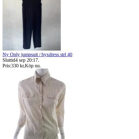
Ny Only jumpsuit / byxdress strl 40
Sluttid
4 sep 20:17
.
Pris:
330 kr
,
Köp nu
.