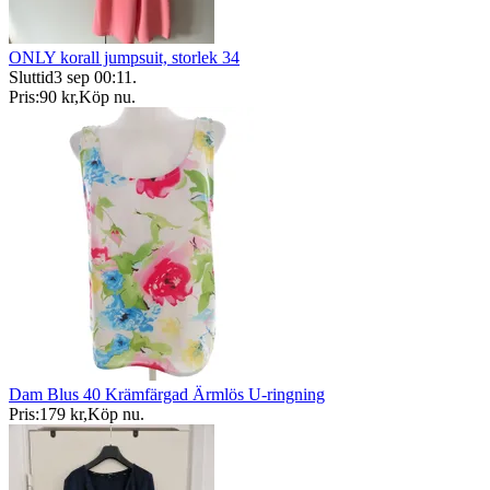
ONLY korall jumpsuit, storlek 34
Sluttid
3 sep 00:11
.
Pris:
90 kr
,
Köp nu
.
Dam Blus 40 Krämfärgad Ärmlös U-ringning
Pris:
179 kr
,
Köp nu
.