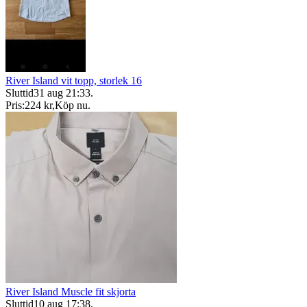
River Island vit topp, storlek 16
Sluttid
31 aug 21:33
.
Pris:
224 kr
,
Köp nu
.
River Island Muscle fit skjorta
Sluttid
10 aug 17:38
.