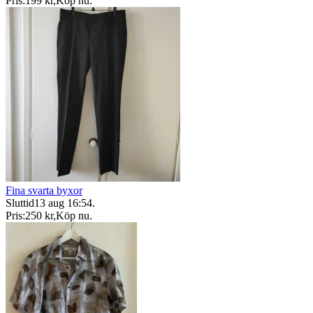
Pris:
199 kr
,
Köp nu
.
Fina svarta byxor
Sluttid
13 aug 16:54
.
Pris:
250 kr
,
Köp nu
.