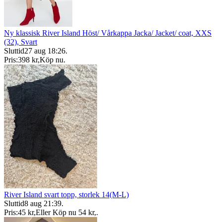
Ny klassisk River Island Höst/ Vårkappa Jacka/ Jacket/ coat, XXS
(32), Svart
Sluttid
27 aug 18:26
.
Pris:
398 kr
,
Köp nu
.
River Island svart topp, storlek 14(M-L)
Sluttid
8 aug 21:39
.
Pris:
45 kr
,
Eller Köp nu
54 kr
,
.