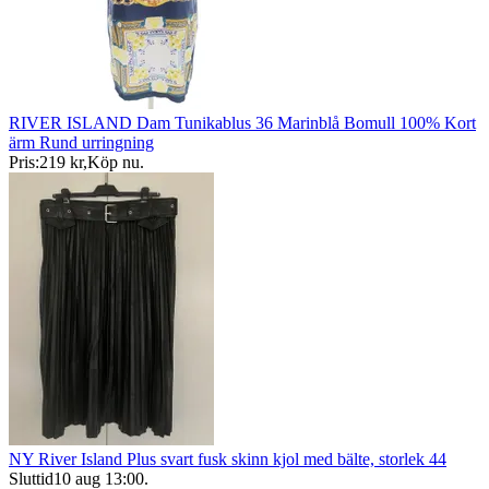
RIVER ISLAND Dam Tunikablus 36 Marinblå Bomull 100% Kort
ärm Rund urringning
Pris:
219 kr
,
Köp nu
.
NY River Island Plus svart fusk skinn kjol med bälte, storlek 44
Sluttid
10 aug 13:00
.