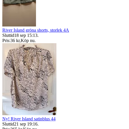
River Island gröna shorts, storlek 4A
Sluttid
18 sep 15:13
.
Pris:
36 kr
,
Köp nu
.
Ny! River Island satinblus 44
Sluttid
21 sep 19:16
.