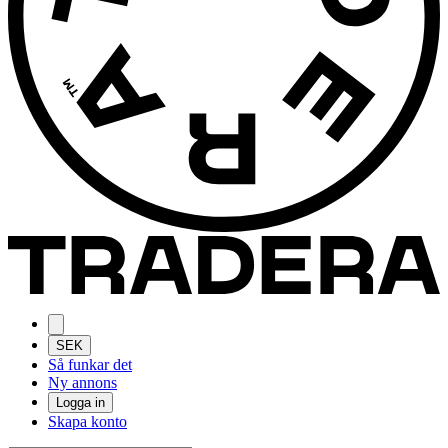
SEK
Så funkar det
Ny annons
Logga in
Skapa konto