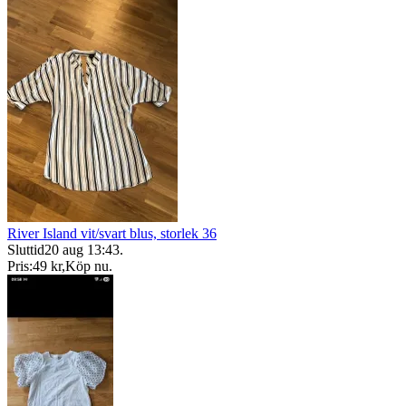
River Island vit/svart blus, storlek 36
Sluttid
20 aug 13:43
.
Pris:
49 kr
,
Köp nu
.