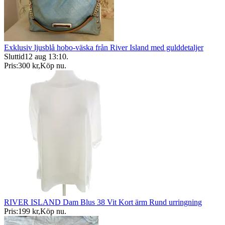
Exklusiv ljusblå hobo-väska från River Island med gulddetaljer
Sluttid
12 aug 13:10
.
Pris:
300 kr
,
Köp nu
.
RIVER ISLAND Dam Blus 38 Vit Kort ärm Rund urringning
Pris:
199 kr
,
Köp nu
.