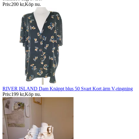
Pris:
200 kr
,
Köp nu
.
RIVER ISLAND Dam Knäppt blus 50 Svart Kort ärm V-ringning
Pris:
199 kr
,
Köp nu
.