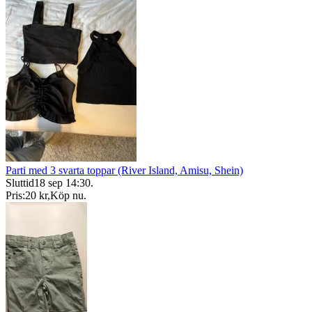
Parti med 3 svarta toppar (River Island, Amisu, Shein)
Sluttid
18 sep 14:30
.
Pris:
20 kr
,
Köp nu
.