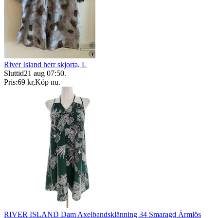
River Island herr skjorta, L
Sluttid
21 aug 07:50
.
Pris:
69 kr
,
Köp nu
.
RIVER ISLAND Dam Axelbandsklänning 34 Smaragd Ärmlös