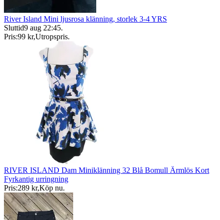
River Island Mini ljusrosa klänning, storlek 3-4 YRS
Sluttid
9 aug 22:45
.
Pris:
99 kr
,
Utropspris
.
RIVER ISLAND Dam Miniklänning 32 Blå Bomull Ärmlös Kort
Fyrkantig urringning
Pris:
289 kr
,
Köp nu
.