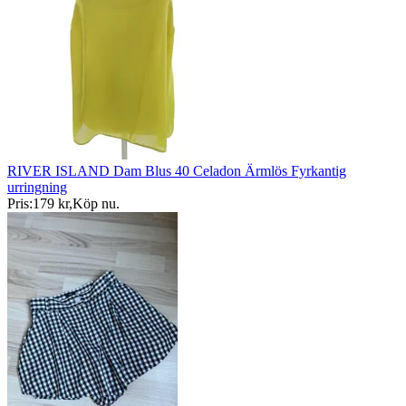
RIVER ISLAND Dam Blus 40 Celadon Ärmlös Fyrkantig
urringning
Pris:
179 kr
,
Köp nu
.