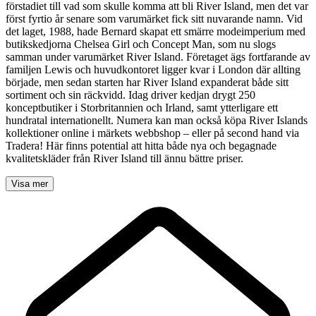
förstadiet till vad som skulle komma att bli River Island, men det var
först fyrtio år senare som varumärket fick sitt nuvarande namn. Vid
det laget, 1988, hade Bernard skapat ett smärre modeimperium med
butikskedjorna Chelsea Girl och Concept Man, som nu slogs
samman under varumärket River Island. Företaget ägs fortfarande av
familjen Lewis och huvudkontoret ligger kvar i London där allting
började, men sedan starten har River Island expanderat både sitt
sortiment och sin räckvidd. Idag driver kedjan drygt 250
konceptbutiker i Storbritannien och Irland, samt ytterligare ett
hundratal internationellt. Numera kan man också köpa River Islands
kollektioner online i märkets webbshop – eller på second hand via
Tradera! Här finns potential att hitta både nya och begagnade
kvalitetskläder från River Island till ännu bättre priser.
Visa mer