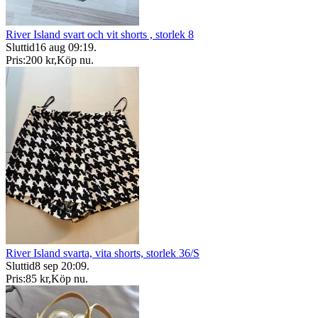
River Island svart och vit shorts , storlek 8
Sluttid
16 aug 09:19
.
Pris:
200 kr
,
Köp nu
.
River Island svarta, vita shorts, storlek 36/S
Sluttid
8 sep 20:09
.
Pris:
85 kr
,
Köp nu
.