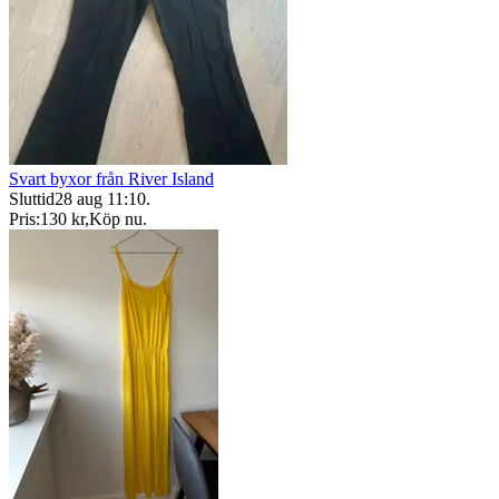
Svart byxor från River Island
Sluttid
28 aug 11:10
.
Pris:
130 kr
,
Köp nu
.