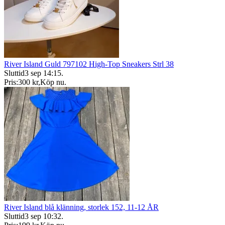
River Island Guld 797102 High-Top Sneakers Strl 38
Sluttid
3 sep 14:15
.
Pris:
300 kr
,
Köp nu
.
River Island blå klänning, storlek 152, 11-12 ÅR
Sluttid
3 sep 10:32
.