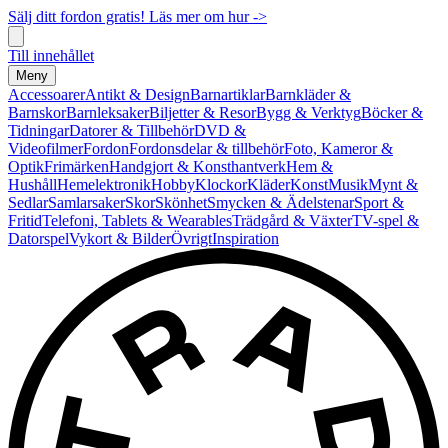
Sälj ditt fordon gratis! Läs mer om hur ->
Till innehållet
Meny
Accessoarer
Antikt & Design
Barnartiklar
Barnkläder &
Barnskor
Barnleksaker
Biljetter & Resor
Bygg & Verktyg
Böcker &
Tidningar
Datorer & Tillbehör
DVD &
Videofilmer
Fordon
Fordonsdelar & tillbehör
Foto, Kameror &
Optik
Frimärken
Handgjort & Konsthantverk
Hem &
Hushåll
Hemelektronik
Hobby
Klockor
Kläder
Konst
Musik
Mynt &
Sedlar
Samlarsaker
Skor
Skönhet
Smycken & Ädelstenar
Sport &
Fritid
Telefoni, Tablets & Wearables
Trädgård & Växter
TV-spel &
Datorspel
Vykort & Bilder
Övrigt
Inspiration