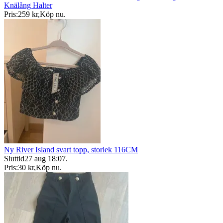
Knälång Halter
Pris:
259 kr
,
Köp nu
.
Ny River Island svart topp, storlek 116CM
Sluttid
27 aug 18:07
.
Pris:
30 kr
,
Köp nu
.