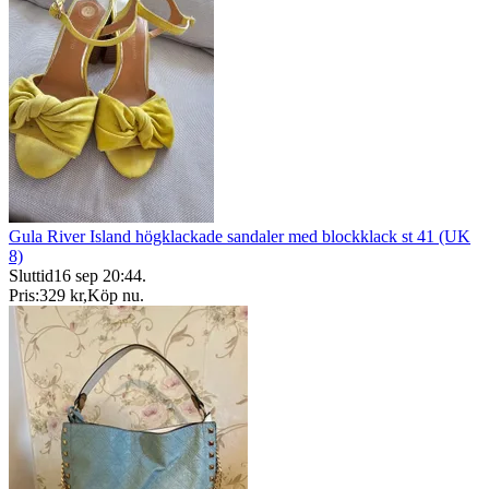
Gula River Island högklackade sandaler med blockklack st 41 (UK
8)
Sluttid
16 sep 20:44
.
Pris:
329 kr
,
Köp nu
.