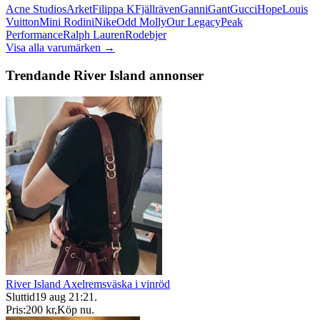
Acne Studios
Arket
Filippa K
Fjällräven
Ganni
Gant
Gucci
Hope
Louis
Vuitton
Mini Rodini
Nike
Odd Molly
Our Legacy
Peak
Performance
Ralph Lauren
Rodebjer
Visa alla varumärken →
Trendande River Island annonser
River Island Axelremsväska i vinröd
Sluttid
19 aug 21:21
.
Pris:
200 kr
,
Köp nu
.