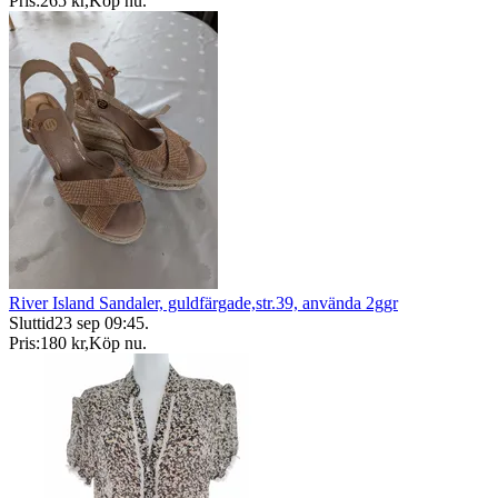
Pris:
265 kr
,
Köp nu
.
River Island Sandaler, guldfärgade,str.39, använda 2ggr
Sluttid
23 sep 09:45
.
Pris:
180 kr
,
Köp nu
.