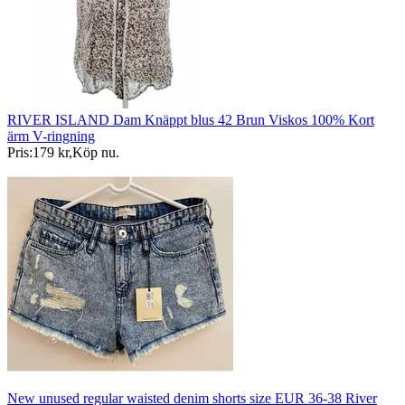
RIVER ISLAND Dam Knäppt blus 42 Brun Viskos 100% Kort
ärm V-ringning
Pris:
179 kr
,
Köp nu
.
New unused regular waisted denim shorts size EUR 36-38 River