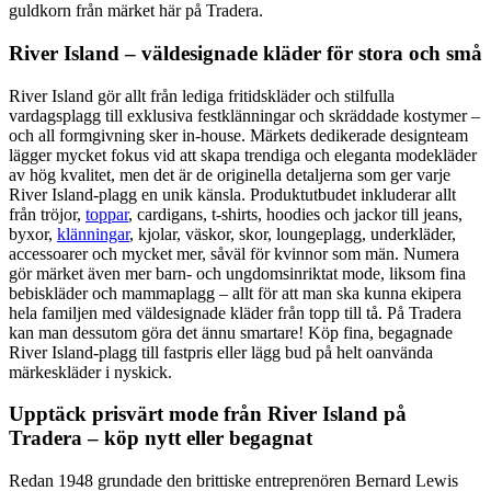
guldkorn från märket här på Tradera.
River Island – väldesignade kläder för stora och små
River Island gör allt från lediga fritidskläder och stilfulla
vardagsplagg till exklusiva festklänningar och skräddade kostymer –
och all formgivning sker in-house. Märkets dedikerade designteam
lägger mycket fokus vid att skapa trendiga och eleganta modekläder
av hög kvalitet, men det är de originella detaljerna som ger varje
River Island-plagg en unik känsla. Produktutbudet inkluderar allt
från tröjor,
toppar
, cardigans, t-shirts, hoodies och jackor till jeans,
byxor,
klänningar
, kjolar, väskor, skor, loungeplagg, underkläder,
accessoarer och mycket mer, såväl för kvinnor som män. Numera
gör märket även mer barn- och ungdomsinriktat mode, liksom fina
bebiskläder och mammaplagg – allt för att man ska kunna ekipera
hela familjen med väldesignade kläder från topp till tå. På Tradera
kan man dessutom göra det ännu smartare! Köp fina, begagnade
River Island-plagg till fastpris eller lägg bud på helt oanvända
märkeskläder i nyskick.
Upptäck prisvärt mode från River Island på
Tradera – köp nytt eller begagnat
Redan 1948 grundade den brittiske entreprenören Bernard Lewis