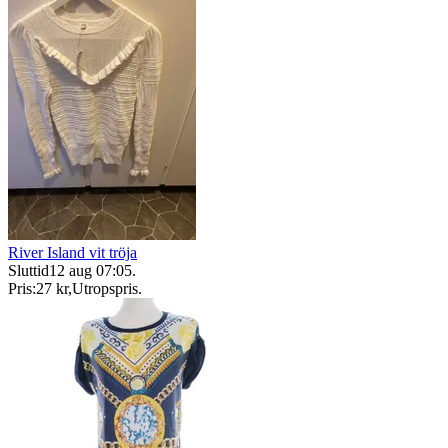
River Island vit tröja
Sluttid
12 aug 07:05
.
Pris:
27 kr
,
Utropspris
.