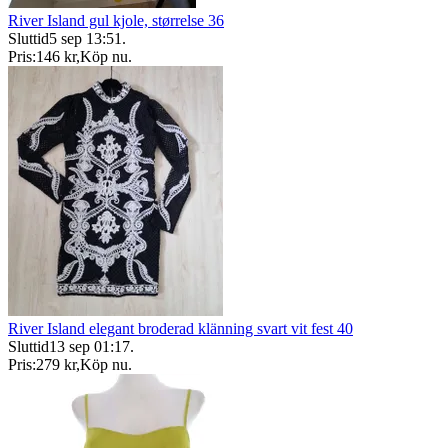
River Island gul kjole, størrelse 36
Sluttid
5 sep 13:51
.
Pris:
146 kr
,
Köp nu
.
River Island elegant broderad klänning svart vit fest 40
Sluttid
13 sep 01:17
.
Pris:
279 kr
,
Köp nu
.