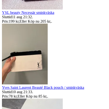
YSL beauty Necessär sminkväska
Sluttid
11 aug 21:32
.
Pris:
199 kr
,
Eller Köp nu
205 kr
,
.
Yves Saint Laurent Beauté Black pouch / sminkväska
Sluttid
10 aug 21:33
.
Pris:
78 kr
,
Eller Köp nu
85 kr
,
.