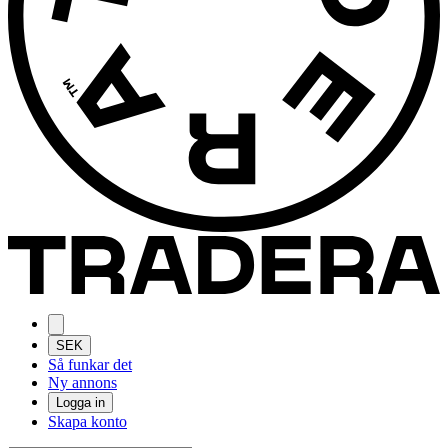
SEK
Så funkar det
Ny annons
Logga in
Skapa konto