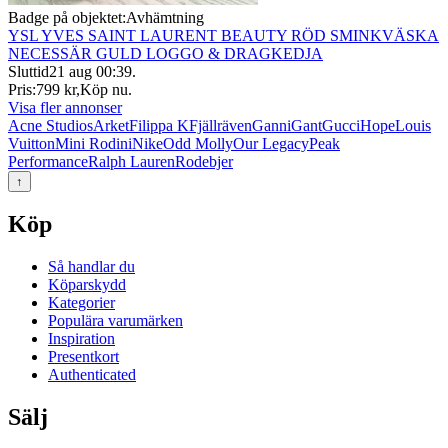
Badge på objektet:
Avhämtning
YSL YVES SAINT LAURENT BEAUTY RÖD SMINKVÄSKA
NECESSÄR GULD LOGGO & DRAGKEDJA
Sluttid
21 aug 00:39
.
Pris:
799 kr
,
Köp nu
.
Visa fler annonser
Acne Studios
Arket
Filippa K
Fjällräven
Ganni
Gant
Gucci
Hope
Louis
Vuitton
Mini Rodini
Nike
Odd Molly
Our Legacy
Peak
Performance
Ralph Lauren
Rodebjer
↑
Köp
Så handlar du
Köparskydd
Kategorier
Populära varumärken
Inspiration
Presentkort
Authenticated
Sälj