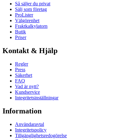
Så säljer du privat
Sälj som företag
ProLister
Välgörenhet
Fraktkalkylatorn
Butik
Priser
Kontakt & Hjälp
Regler
Press
Säkerhet
FAQ
Vad är nytt?
Kundservice
Integritetsinställningar
Information
Användaravtal
Integritetspolicy
Tillgänglighetsredogörelse