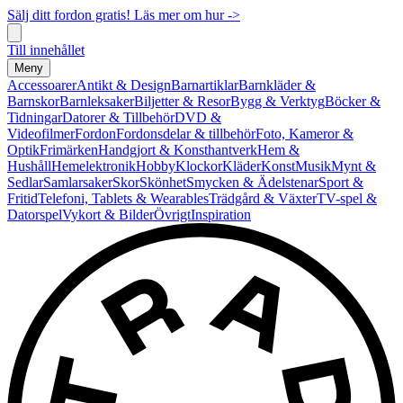
Sälj ditt fordon gratis! Läs mer om hur ->
Till innehållet
Meny
Accessoarer
Antikt & Design
Barnartiklar
Barnkläder &
Barnskor
Barnleksaker
Biljetter & Resor
Bygg & Verktyg
Böcker &
Tidningar
Datorer & Tillbehör
DVD &
Videofilmer
Fordon
Fordonsdelar & tillbehör
Foto, Kameror &
Optik
Frimärken
Handgjort & Konsthantverk
Hem &
Hushåll
Hemelektronik
Hobby
Klockor
Kläder
Konst
Musik
Mynt &
Sedlar
Samlarsaker
Skor
Skönhet
Smycken & Ädelstenar
Sport &
Fritid
Telefoni, Tablets & Wearables
Trädgård & Växter
TV-spel &
Datorspel
Vykort & Bilder
Övrigt
Inspiration