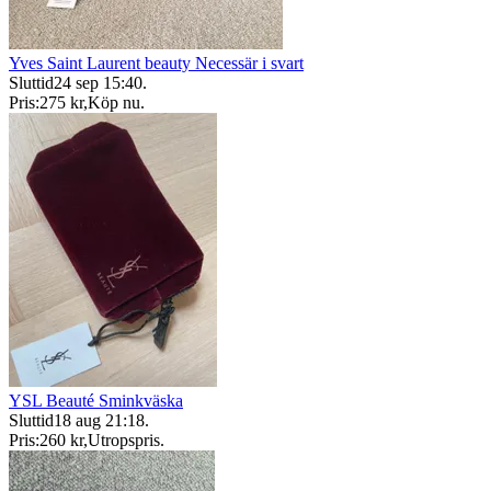
Yves Saint Laurent beauty Necessär i svart
Sluttid
24 sep 15:40
.
Pris:
275 kr
,
Köp nu
.
YSL Beauté Sminkväska
Sluttid
18 aug 21:18
.
Pris:
260 kr
,
Utropspris
.