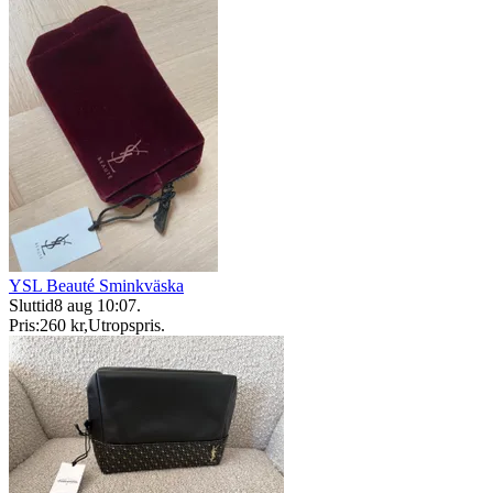
YSL Beauté Sminkväska
Sluttid
8 aug 10:07
.
Pris:
260 kr
,
Utropspris
.