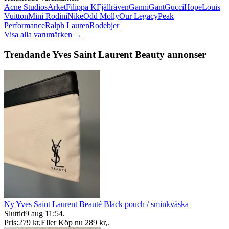
Acne Studios
Arket
Filippa K
Fjällräven
Ganni
Gant
Gucci
Hope
Louis
Vuitton
Mini Rodini
Nike
Odd Molly
Our Legacy
Peak
Performance
Ralph Lauren
Rodebjer
Visa alla varumärken →
Trendande Yves Saint Laurent Beauty annonser
Ny Yves Saint Laurent Beauté Black pouch / sminkväska
Sluttid
9 aug 11:54
.
Pris:
279 kr
,
Eller Köp nu
289 kr
,
.