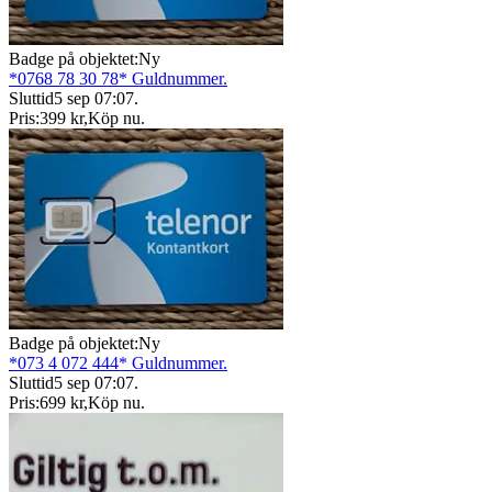
Badge på objektet:
Ny
*0768 78 30 78* Guldnummer.
Sluttid
5 sep 07:07
.
Pris:
399 kr
,
Köp nu
.
Badge på objektet:
Ny
*073 4 072 444* Guldnummer.
Sluttid
5 sep 07:07
.
Pris:
699 kr
,
Köp nu
.