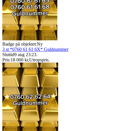
Badge på objektet:
Ny
3 st *0760 61 61 6X* Guldnummer
Sluttid
9 aug 23:23
.
Pris:
18 000 kr
,
Utropspris
.