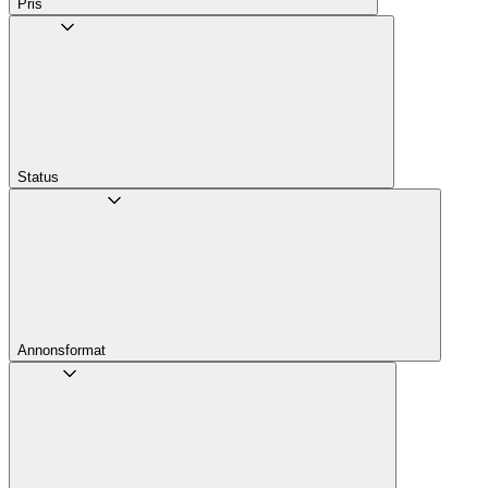
Pris
Status
Annons­format