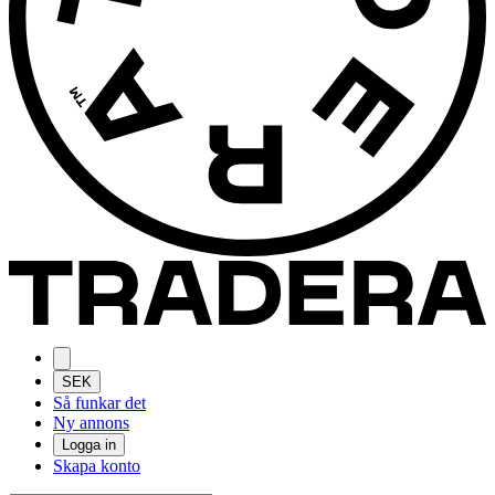
SEK
Så funkar det
Ny annons
Logga in
Skapa konto