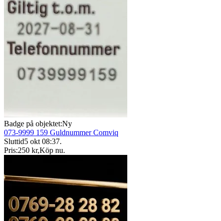
Badge på objektet:
Ny
073-9999 159 Guldnummer Comviq
Sluttid
5 okt 08:37
.
Pris:
250 kr
,
Köp nu
.