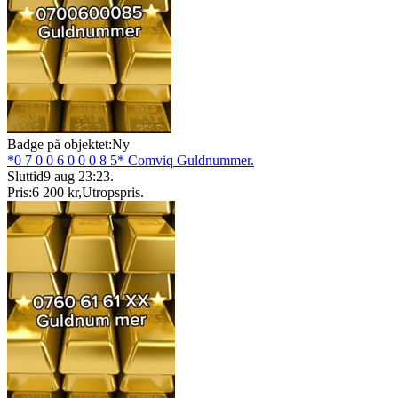
Badge på objektet:
Ny
*0 7 0 0 6 0 0 0 8 5* Comviq Guldnummer.
Sluttid
9 aug 23:23
.
Pris:
6 200 kr
,
Utropspris
.