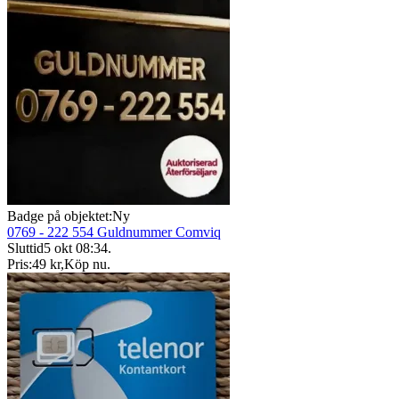
Badge på objektet:
Ny
0769 - 222 554 Guldnummer Comviq
Sluttid
5 okt 08:34
.
Pris:
49 kr
,
Köp nu
.