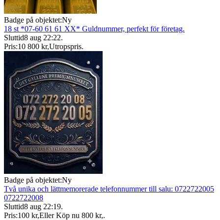
Badge på objektet:
Ny
18 st *07-60 61 61 XX* Guldnummer, perfekt för företag.
Sluttid
8 aug 22:22
.
Pris:
10 800 kr
,
Utropspris
.
Badge på objektet:
Ny
Två unika och lättmemorerade telefonnummer till salu: 0722722005
0722722008
Sluttid
8 aug 22:19
.
Pris:
100 kr
,
Eller Köp nu
800 kr
,
.