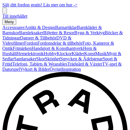
Sälj ditt fordon gratis! Läs mer om hur ->
Till innehållet
Meny
Accessoarer
Antikt & Design
Barnartiklar
Barnkläder &
Barnskor
Barnleksaker
Biljetter & Resor
Bygg & Verktyg
Böcker &
Tidningar
Datorer & Tillbehör
DVD &
Videofilmer
Fordon
Fordonsdelar & tillbehör
Foto, Kameror &
Optik
Frimärken
Handgjort & Konsthantverk
Hem &
Hushåll
Hemelektronik
Hobby
Klockor
Kläder
Konst
Musik
Mynt &
Sedlar
Samlarsaker
Skor
Skönhet
Smycken & Ädelstenar
Sport &
Fritid
Telefoni, Tablets & Wearables
Trädgård & Växter
TV-spel &
Datorspel
Vykort & Bilder
Övrigt
Inspiration