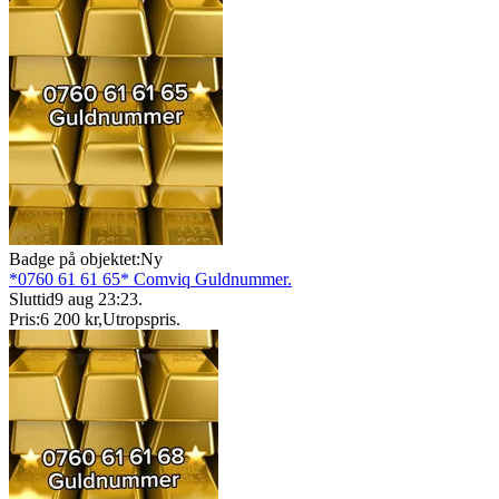
Badge på objektet:
Ny
*0760 61 61 65* Comviq Guldnummer.
Sluttid
9 aug 23:23
.
Pris:
6 200 kr
,
Utropspris
.