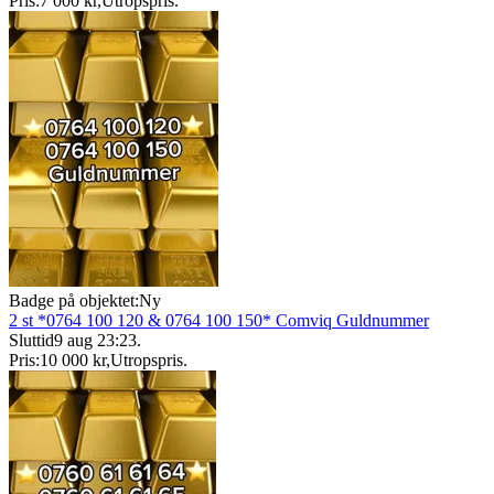
Pris:
7 000 kr
,
Utropspris
.
Badge på objektet:
Ny
2 st *0764 100 120 & 0764 100 150* Comviq Guldnummer
Sluttid
9 aug 23:23
.
Pris:
10 000 kr
,
Utropspris
.