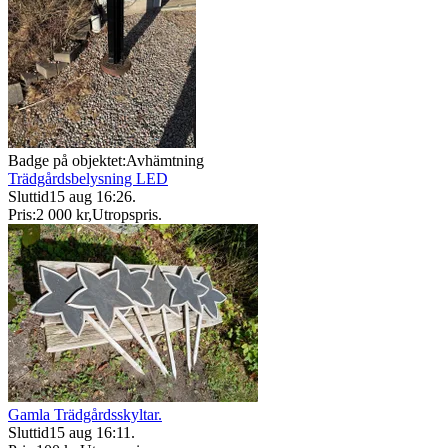
Badge på objektet:
Avhämtning
Trädgårdsbelysning LED
Sluttid
15 aug 16:26
.
Pris:
2 000 kr
,
Utropspris
.
Gamla Trädgårdsskyltar.
Sluttid
15 aug 16:11
.