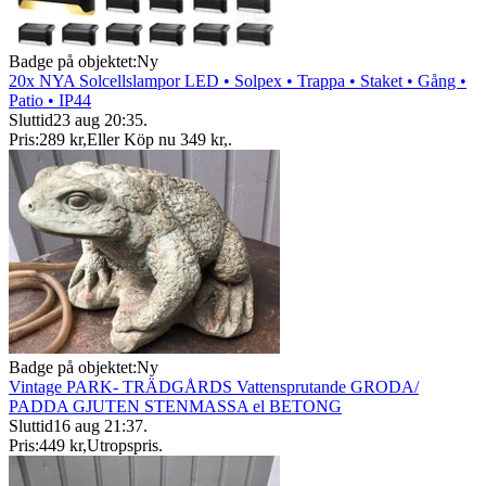
Badge på objektet:
Ny
20x NYA Solcellslampor LED • Solpex • Trappa • Staket • Gång •
Patio • IP44
Sluttid
23 aug 20:35
.
Pris:
289 kr
,
Eller Köp nu
349 kr
,
.
Badge på objektet:
Ny
Vintage PARK- TRÄDGÅRDS Vattensprutande GRODA/
PADDA GJUTEN STENMASSA el BETONG
Sluttid
16 aug 21:37
.
Pris:
449 kr
,
Utropspris
.