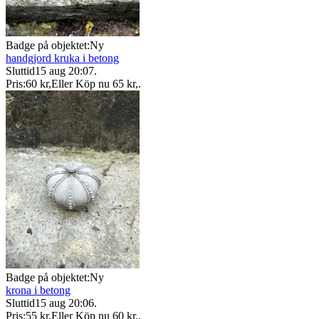
Badge på objektet:
Ny
handgjord kruka i betong
Sluttid
15 aug 20:07
.
Pris:
60 kr
,
Eller Köp nu
65 kr
,
.
Badge på objektet:
Ny
krona i betong
Sluttid
15 aug 20:06
.
Pris:
55 kr
,
Eller Köp nu
60 kr
,
.