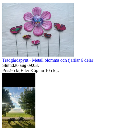
Trädgårdspynt - Metall blomma och fjärilar 6 delar
Sluttid
20 aug 09:03
.
Pris:
95 kr
,
Eller Köp nu
105 kr
,
.