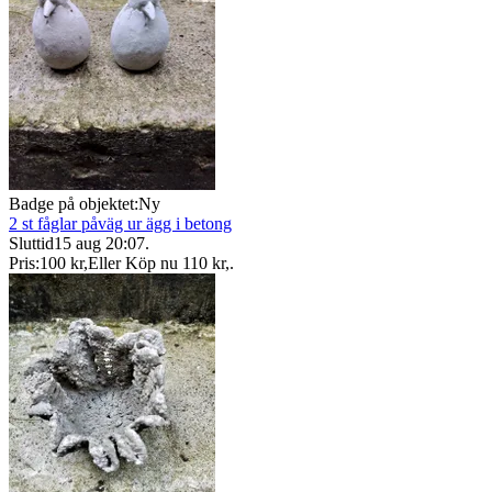
Badge på objektet:
Ny
2 st fåglar påväg ur ägg i betong
Sluttid
15 aug 20:07
.
Pris:
100 kr
,
Eller Köp nu
110 kr
,
.