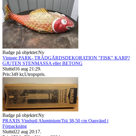
Badge på objektet:
Ny
Vintage PARK- TRÄDGÅRDSDEKORATION "FISK" KARP?
GJUTEN STENMASSA eller BETONG
Sluttid
16 aug 21:29
.
Pris:
349 kr
,
Utropspris
.
Badge på objektet:
Ny
PRAXIS Vindspil Aluminium/Trä 38-50 cm Oanvänd i
Förpackning
Sluttid
22 aug 20:17
.