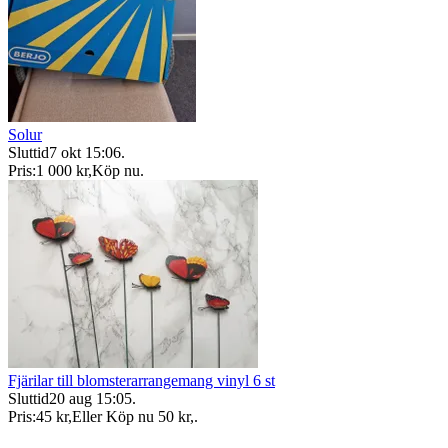
Solur
Sluttid
7 okt 15:06
.
Pris:
1 000 kr
,
Köp nu
.
Fjärilar till blomsterarrangemang vinyl 6 st
Sluttid
20 aug 15:05
.
Pris:
45 kr
,
Eller Köp nu
50 kr
,
.