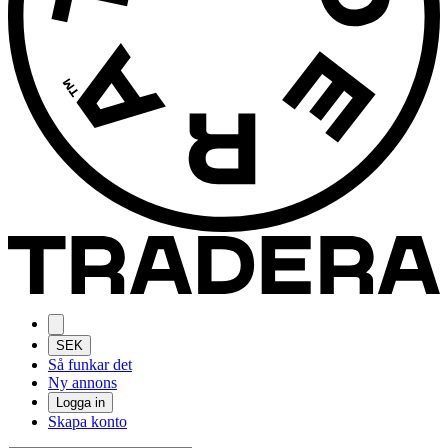
SEK
Så funkar det
Ny annons
Logga in
Skapa konto