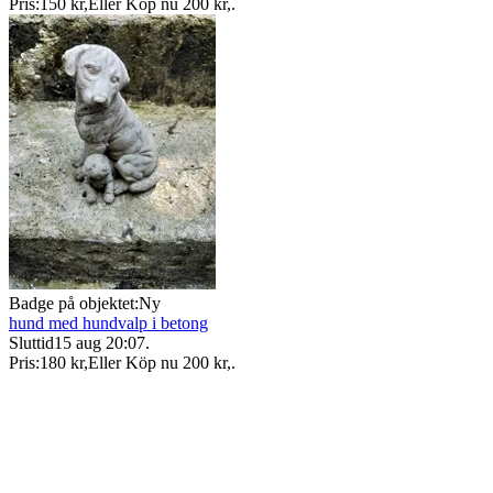
Pris:
150 kr
,
Eller Köp nu
200 kr
,
.
Badge på objektet:
Ny
hund med hundvalp i betong
Sluttid
15 aug 20:07
.
Pris:
180 kr
,
Eller Köp nu
200 kr
,
.