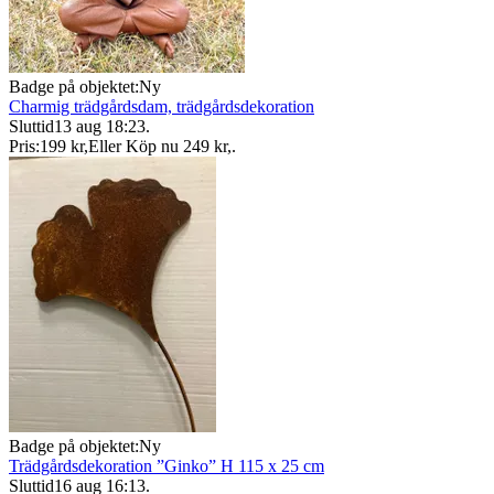
Badge på objektet:
Ny
Charmig trädgårdsdam, trädgårdsdekoration
Sluttid
13 aug 18:23
.
Pris:
199 kr
,
Eller Köp nu
249 kr
,
.
Badge på objektet:
Ny
Trädgårdsdekoration ”Ginko” H 115 x 25 cm
Sluttid
16 aug 16:13
.