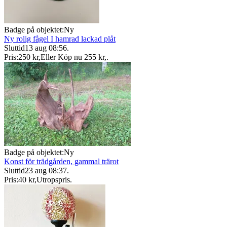
Badge på objektet:
Ny
Ny rolig fågel I hamrad lackad plåt
Sluttid
13 aug 08:56
.
Pris:
250 kr
,
Eller Köp nu
255 kr
,
.
Badge på objektet:
Ny
Konst för trädgården, gammal trärot
Sluttid
23 aug 08:37
.
Pris:
40 kr
,
Utropspris
.