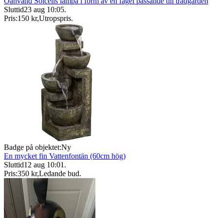
Oanvänd Solcells lampa i form av en fågel passande till trädgården
Sluttid
23 aug 10:05
.
Pris:
150 kr
,
Utropspris
.
Badge på objektet:
Ny
En mycket fin Vattenfontän (60cm hög)
Sluttid
12 aug 10:01
.
Pris:
350 kr
,
Ledande bud
.