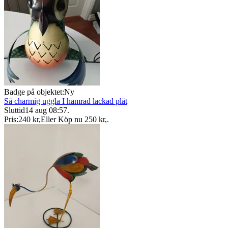
Badge på objektet:
Ny
Så charmig uggla I hamrad lackad plåt
Sluttid
14 aug 08:57
.
Pris:
240 kr
,
Eller Köp nu
250 kr
,
.