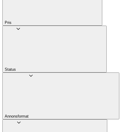
Pris
Status
Annons­format