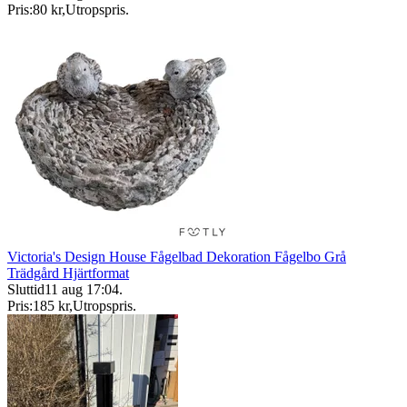
Pris:
80 kr
,
Utropspris
.
Victoria's Design House Fågelbad Dekoration Fågelbo Grå
Trädgård Hjärtformat
Sluttid
11 aug 17:04
.
Pris:
185 kr
,
Utropspris
.