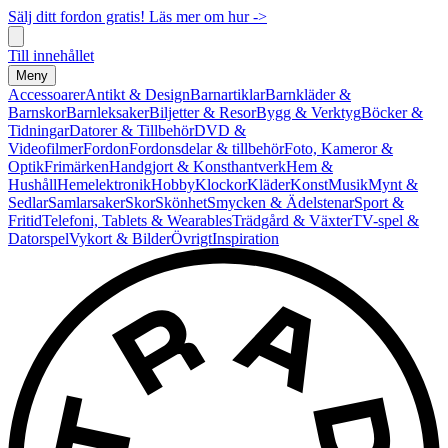
Sälj ditt fordon gratis! Läs mer om hur ->
Till innehållet
Meny
Accessoarer
Antikt & Design
Barnartiklar
Barnkläder &
Barnskor
Barnleksaker
Biljetter & Resor
Bygg & Verktyg
Böcker &
Tidningar
Datorer & Tillbehör
DVD &
Videofilmer
Fordon
Fordonsdelar & tillbehör
Foto, Kameror &
Optik
Frimärken
Handgjort & Konsthantverk
Hem &
Hushåll
Hemelektronik
Hobby
Klockor
Kläder
Konst
Musik
Mynt &
Sedlar
Samlarsaker
Skor
Skönhet
Smycken & Ädelstenar
Sport &
Fritid
Telefoni, Tablets & Wearables
Trädgård & Växter
TV-spel &
Datorspel
Vykort & Bilder
Övrigt
Inspiration