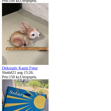
Pris:
100 kr
,
Utropspris
.
Dekorativ Kanin Figur
Sluttid
21 aug 15:26
.
Pris:
150 kr
,
Utropspris
.