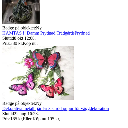
Badge på objektet:
Ny
HÄMTAS !! Damm Prydnad TrädgårdsPrydnad
Sluttid
8 okt 12:08
.
Pris:
330 kr
,
Köp nu
.
Badge på objektet:
Ny
Dekorativa metall fjärilar 3 st röd pupur för väggdekoration
Sluttid
22 aug 16:23
.
Pris:
185 kr
,
Eller Köp nu
195 kr
,
.