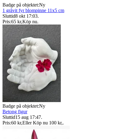
Badge på objektet:
Ny
1 gråvit fyr blompinne 11x5 cm
Sluttid
8 okt 17:03
.
Pris:
65 kr
,
Köp nu
.
Badge på objektet:
Ny
Betong figur
Sluttid
15 aug 17:47
.
Pris:
60 kr
,
Eller Köp nu
100 kr
,
.