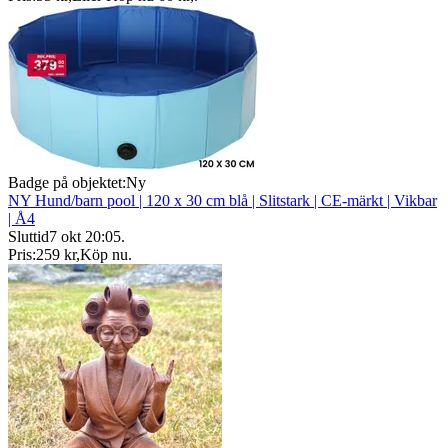
Badge på objektet:
Ny
NY Hund/barn pool | 120 x 30 cm blå | Slitstark | CE-märkt | Vikbar
| Å4
Sluttid
7 okt 20:05
.
Pris:
259 kr
,
Köp nu
.