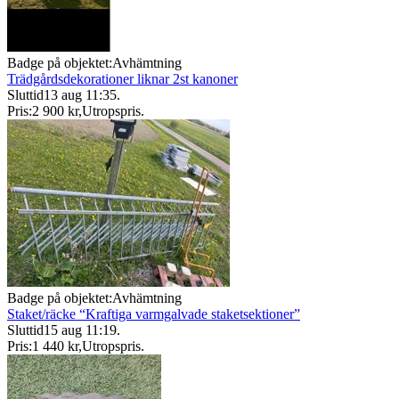
Badge på objektet:
Avhämtning
Trädgårdsdekorationer liknar 2st kanoner
Sluttid
13 aug 11:35
.
Pris:
2 900 kr
,
Utropspris
.
Badge på objektet:
Avhämtning
Staket/räcke “Kraftiga varmgalvade staketsektioner”
Sluttid
15 aug 11:19
.
Pris:
1 440 kr
,
Utropspris
.