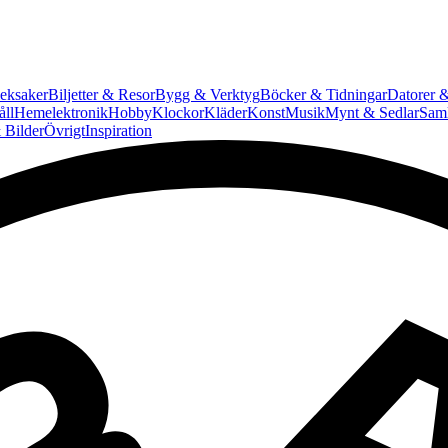
eksaker
Biljetter & Resor
Bygg & Verktyg
Böcker & Tidningar
Datorer &
ll
Hemelektronik
Hobby
Klockor
Kläder
Konst
Musik
Mynt & Sedlar
Saml
 Bilder
Övrigt
Inspiration