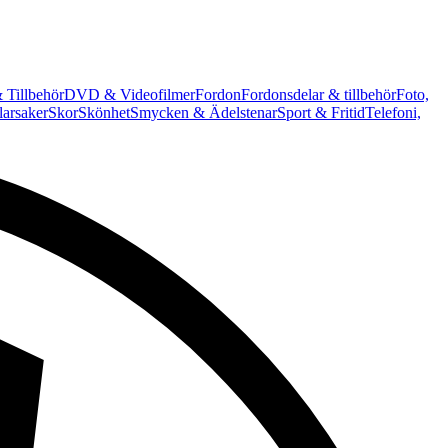
 Tillbehör
DVD & Videofilmer
Fordon
Fordonsdelar & tillbehör
Foto,
arsaker
Skor
Skönhet
Smycken & Ädelstenar
Sport & Fritid
Telefoni,