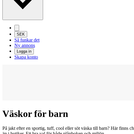
SEK
Så funkar det
Ny annons
Logga in
Skapa konto
Väskor för barn
På jakt efter en sportig, tuff, cool eller söt väska till barn? Här finns 
än i butiker. Ett bra val för både plånboken och miljön.