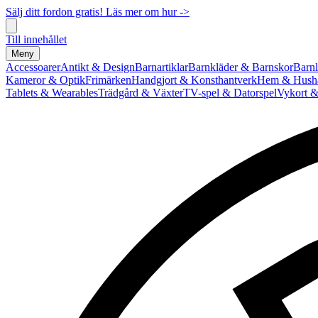
Sälj ditt fordon gratis! Läs mer om hur ->
Till innehållet
Meny
Accessoarer
Antikt & Design
Barnartiklar
Barnkläder & Barnskor
Barnl
Kameror & Optik
Frimärken
Handgjort & Konsthantverk
Hem & Hushå
Tablets & Wearables
Trädgård & Växter
TV-spel & Datorspel
Vykort &