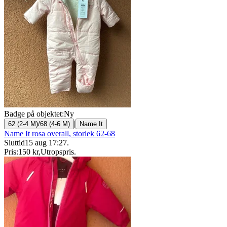
Badge på objektet:
Ny
|
62 (2-4 M)/68 (4-6 M)
Name It
Name It rosa overall, storlek 62-68
Sluttid
15 aug 17:27
.
Pris:
150 kr
,
Utropspris
.