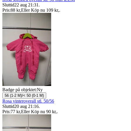
Sluttid
22 aug 21:31
.
Pris:
88 kr
,
Eller Köp nu
109 kr
,
.
Badge på objektet:
Ny
56 (1-2 M)/< 50 (0-1 M)
Rosa vinteroverall stl. 50/56
Sluttid
20 aug 21:16
.
Pris:
77 kr
,
Eller Köp nu
90 kr
,
.