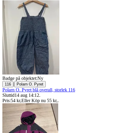
Badge på objektet:
Ny
|
116
Polarn O. Pyret
Polarn O. Pyret blå overall, storlek 116
Sluttid
14 aug 14:12
.
Pris:
54 kr
,
Eller Köp nu
55 kr
,
.