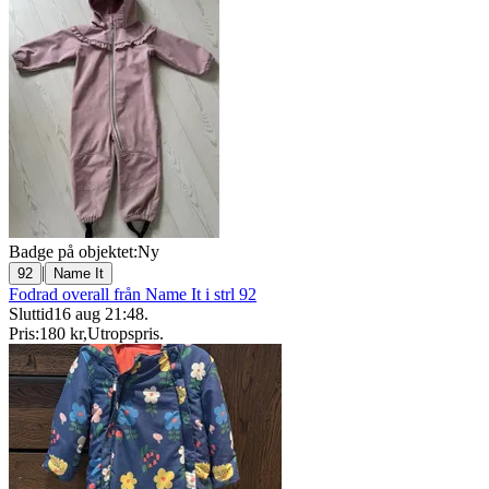
Badge på objektet:
Ny
|
92
Name It
Fodrad overall från Name It i strl 92
Sluttid
16 aug 21:48
.
Pris:
180 kr
,
Utropspris
.