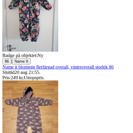
Badge på objektet:
Ny
|
86
Name It
Name it blommig flerfärgad overall, vinteroverall storlek 86
Sluttid
20 aug 21:55
.
Pris:
249 kr
,
Utropspris
.