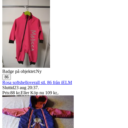
Badge på objektet:
Ny
86
Rosa softshelloverall stl. 86 från iELM
Sluttid
23 aug 20:37
.
Pris:
88 kr
,
Eller Köp nu
109 kr
,
.