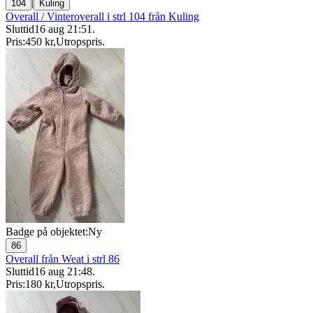
|
104
Kuling
Overall / Vinteroverall i strl 104 från Kuling
Sluttid
16 aug 21:51
.
Pris:
450 kr
,
Utropspris
.
Badge på objektet:
Ny
86
Overall från Weat i strl 86
Sluttid
16 aug 21:48
.
Pris:
180 kr
,
Utropspris
.