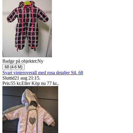
Badge på objektet:
Ny
68 (4-6 M)
Svart vinteroverall med rosa detaljer Stl. 68
Sluttid
21 aug 21:15
.
Pris:
55 kr
,
Eller Köp nu
77 kr
,
.