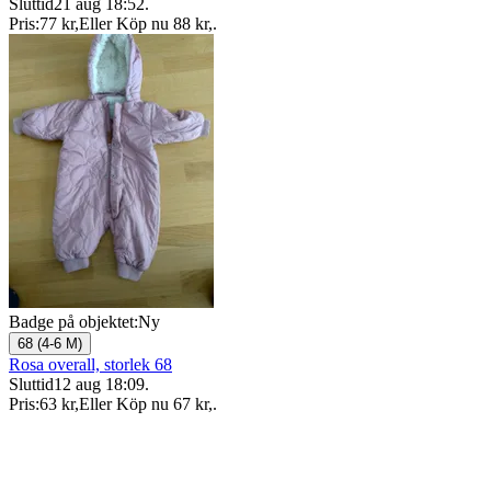
Sluttid
21 aug 18:52
.
Pris:
77 kr
,
Eller Köp nu
88 kr
,
.
Badge på objektet:
Ny
68 (4-6 M)
Rosa overall, storlek 68
Sluttid
12 aug 18:09
.
Pris:
63 kr
,
Eller Köp nu
67 kr
,
.