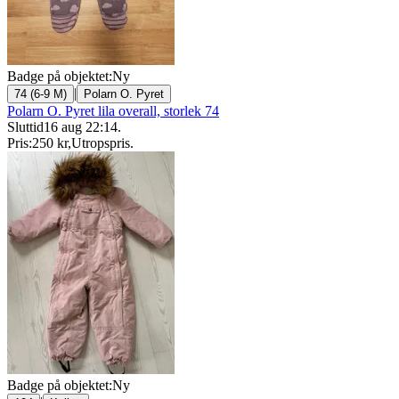
Badge på objektet:
Ny
|
74 (6-9 M)
Polarn O. Pyret
Polarn O. Pyret lila overall, storlek 74
Sluttid
16 aug 22:14
.
Pris:
250 kr
,
Utropspris
.
Badge på objektet:
Ny