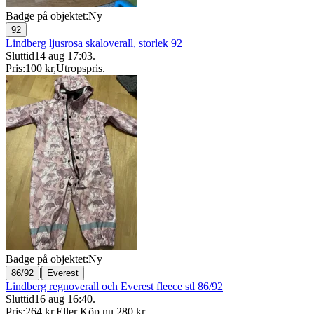
Badge på objektet:
Ny
92
Lindberg ljusrosa skaloverall, storlek 92
Sluttid
14 aug 17:03
.
Pris:
100 kr
,
Utropspris
.
Badge på objektet:
Ny
|
86/92
Everest
Lindberg regnoverall och Everest fleece stl 86/92
Sluttid
16 aug 16:40
.
Pris:
264 kr
,
Eller Köp nu
280 kr
,
.