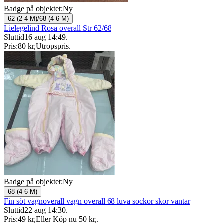
Badge på objektet:
Ny
62 (2-4 M)/68 (4-6 M)
Lielegelind Rosa overall Str 62/68
Sluttid
16 aug 14:49
.
Pris:
80 kr
,
Utropspris
.
Badge på objektet:
Ny
68 (4-6 M)
Fin söt vagnoverall vagn overall 68 luva sockor skor vantar
Sluttid
22 aug 14:30
.
Pris:
49 kr
,
Eller Köp nu
50 kr
,
.