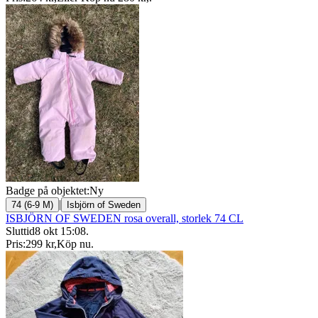
Badge på objektet:
Ny
|
74 (6-9 M)
Isbjörn of Sweden
ISBJÖRN OF SWEDEN rosa overall, storlek 74 CL
Sluttid
8 okt 15:08
.
Pris:
299 kr
,
Köp nu
.