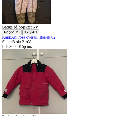
Badge på objektet:
Ny
|
62 (2-4 M)
KappAhl
KappAhl rosa overall, storlek 62
Sluttid
8 okt 21:08
.
Pris:
80 kr
,
Köp nu
.