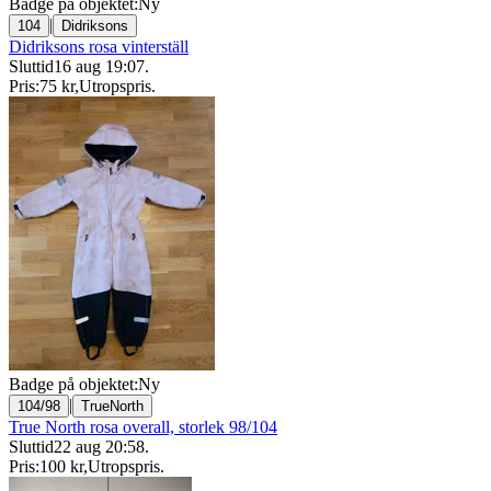
Badge på objektet:
Ny
|
104
Didriksons
Didriksons rosa vinterställ
Sluttid
16 aug 19:07
.
Pris:
75 kr
,
Utropspris
.
Badge på objektet:
Ny
|
104/98
TrueNorth
True North rosa overall, storlek 98/104
Sluttid
22 aug 20:58
.
Pris:
100 kr
,
Utropspris
.