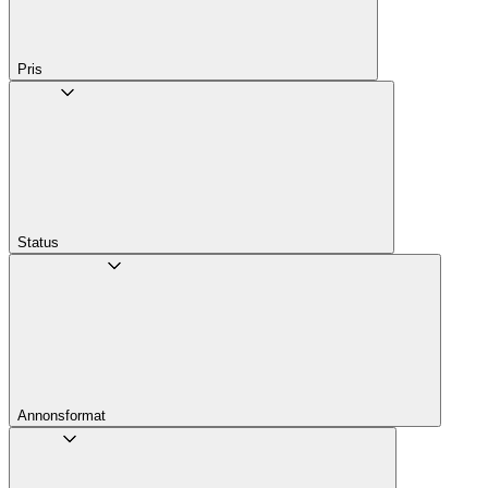
Pris
Status
Annons­format