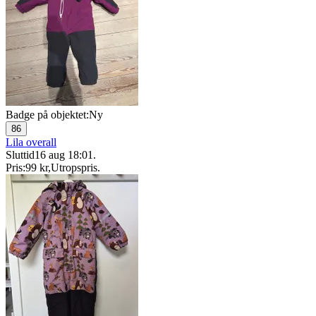
Badge på objektet:
Ny
86
Lila overall
Sluttid
16 aug 18:01
.
Pris:
99 kr
,
Utropspris
.