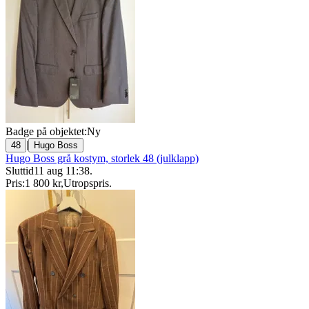
Badge på objektet:
Ny
|
48
Hugo Boss
Hugo Boss grå kostym, storlek 48 (julklapp)
Sluttid
11 aug 11:38
.
Pris:
1 800 kr
,
Utropspris
.