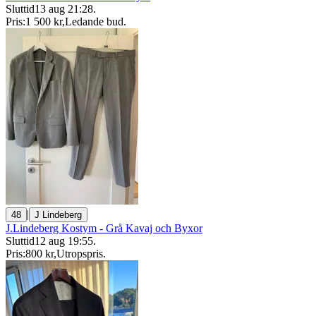
Sluttid
13 aug 21:28
.
Pris:
1 500 kr
,
Ledande bud
.
|
48
J Lindeberg
J.Lindeberg Kostym - Grå Kavaj och Byxor
Sluttid
12 aug 19:55
.
Pris:
800 kr
,
Utropspris
.