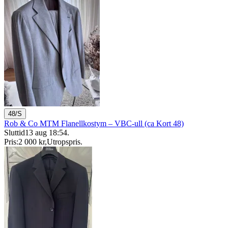
48/S
Rob & Co MTM Flanellkostym – VBC-ull (ca Kort 48)
Sluttid
13 aug 18:54
.
Pris:
2 000 kr
,
Utropspris
.