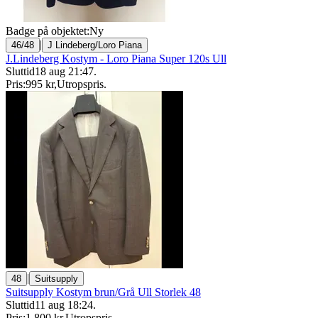
Badge på objektet:
Ny
|
46/48
J Lindeberg/Loro Piana
J.Lindeberg Kostym - Loro Piana Super 120s Ull
Sluttid
18 aug 21:47
.
Pris:
995 kr
,
Utropspris
.
|
48
Suitsupply
Suitsupply Kostym brun/Grå Ull Storlek 48
Sluttid
11 aug 18:24
.
Pris:
1 800 kr
,
Utropspris
.