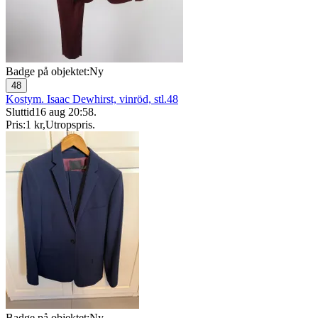
Badge på objektet:
Ny
48
Kostym. Isaac Dewhirst, vinröd, stl.48
Sluttid
16 aug 20:58
.
Pris:
1 kr
,
Utropspris
.
Badge på objektet:
Ny