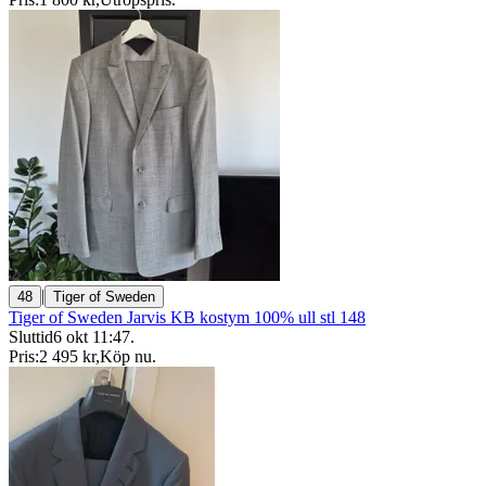
|
48
Tiger of Sweden
Tiger of Sweden Jarvis KB kostym 100% ull stl 148
Sluttid
6 okt 11:47
.
Pris:
2 495 kr
,
Köp nu
.