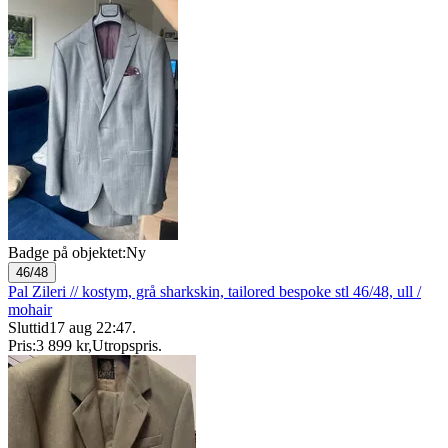
Badge på objektet:
Ny
46/48
Pal Zileri // kostym, grå sharkskin, tailored bespoke stl 46/48, ull /
mohair
Sluttid
17 aug 22:47
.
Pris:
3 899 kr
,
Utropspris
.