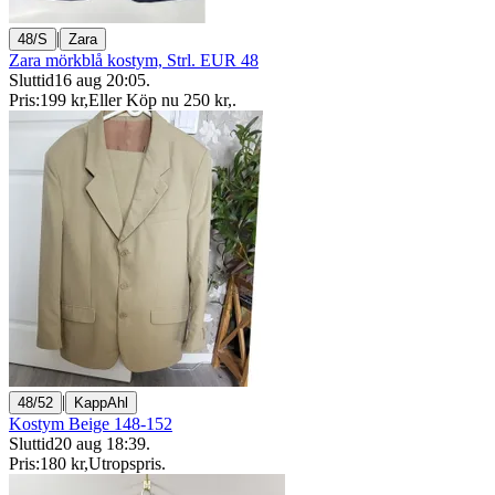
|
48/S
Zara
Zara mörkblå kostym, Strl. EUR 48
Sluttid
16 aug 20:05
.
Pris:
199 kr
,
Eller Köp nu
250 kr
,
.
|
48/52
KappAhl
Kostym Beige 148-152
Sluttid
20 aug 18:39
.
Pris:
180 kr
,
Utropspris
.