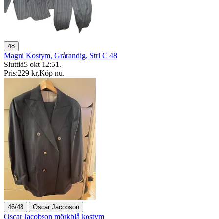
48
Magni Kostym, Grårandig, Strl C 48
Sluttid
5 okt 12:51
.
Pris:
229 kr
,
Köp nu
.
|
46/48
Oscar Jacobson
Oscar Jacobson mörkblå kostym