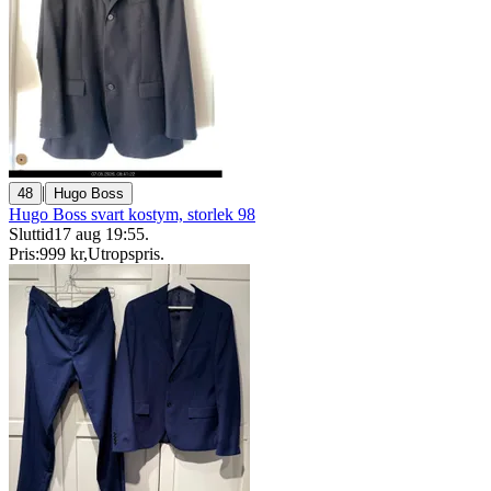
|
48
Hugo Boss
Hugo Boss svart kostym, storlek 98
Sluttid
17 aug 19:55
.
Pris:
999 kr
,
Utropspris
.