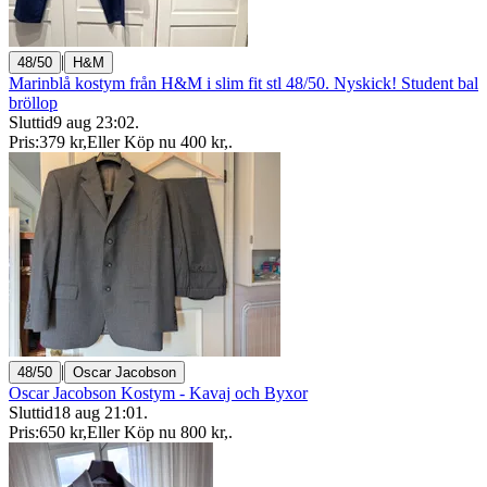
|
48/50
H&M
Marinblå kostym från H&M i slim fit stl 48/50. Nyskick! Student bal
bröllop
Sluttid
9 aug 23:02
.
Pris:
379 kr
,
Eller Köp nu
400 kr
,
.
|
48/50
Oscar Jacobson
Oscar Jacobson Kostym - Kavaj och Byxor
Sluttid
18 aug 21:01
.
Pris:
650 kr
,
Eller Köp nu
800 kr
,
.