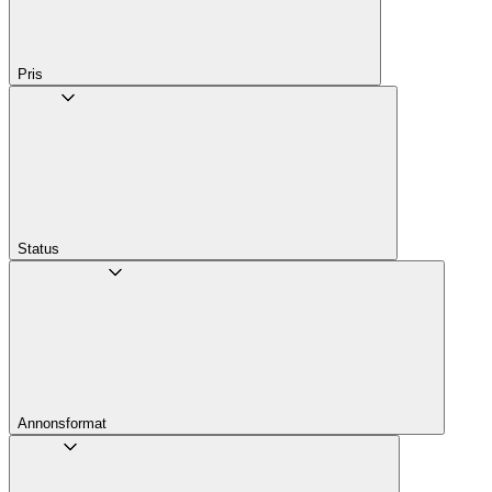
Pris
Status
Annons­format