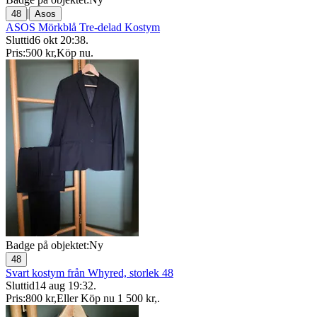
|
48
Asos
ASOS Mörkblå Tre-delad Kostym
Sluttid
6 okt 20:38
.
Pris:
500 kr
,
Köp nu
.
Badge på objektet:
Ny
48
Svart kostym från Whyred, storlek 48
Sluttid
14 aug 19:32
.
Pris:
800 kr
,
Eller Köp nu
1 500 kr
,
.