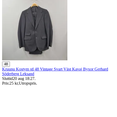
48
Kruunu Kostym stl 48 Vintage Svart Väst Kavaj Byxor Gerhard
Söderberg Leksand
Sluttid
20 aug 18:27
.
Pris:
25 kr
,
Utropspris
.