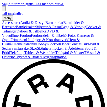
Sälj ditt fordon gratis! Läs mer om hur ->
Till innehållet
Meny
Accessoarer
Antikt & Design
Barnartiklar
Barnkläder &
Barnskor
Barnleksaker
Biljetter & Resor
Bygg & Verktyg
Böcker &
Tidningar
Datorer & Tillbehör
DVD &
Videofilmer
Fordon
Fordonsdelar & tillbehör
Foto, Kameror &
Optik
Frimärken
Handgjort & Konsthantverk
Hem &
Hushåll
Hemelektronik
Hobby
Klockor
Kläder
Konst
Musik
Mynt &
Sedlar
Samlarsaker
Skor
Skönhet
Smycken & Ädelstenar
Sport &
Fritid
Telefoni, Tablets & Wearables
Trädgård & Växter
TV-spel &
Datorspel
Vykort & Bilder
Övrigt
Inspiration