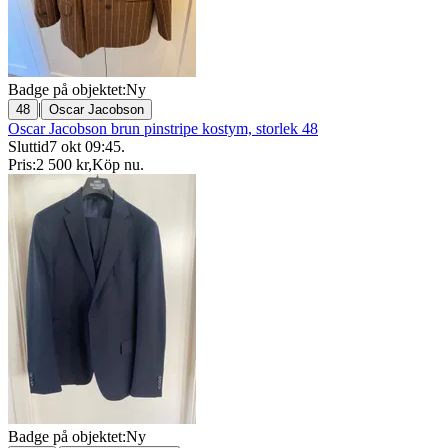
Badge på objektet:
Ny
|
48
Oscar Jacobson
Oscar Jacobson brun pinstripe kostym, storlek 48
Sluttid
7 okt 09:45
.
Pris:
2 500 kr
,
Köp nu
.
Badge på objektet:
Ny