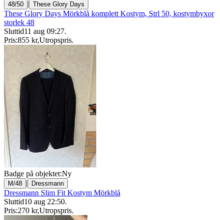
|
48/50
These Glory Days
These Glory Days Mörkblå komplett Kostym, Strl 50, kostymbyxor
storlek 48
Sluttid
11 aug 09:27
.
Pris:
855 kr
,
Utropspris
.
Badge på objektet:
Ny
|
M/48
Dressmann
Dressmann Slim Fit Kostym Mörkblå
Sluttid
10 aug 22:50
.
Pris:
270 kr
,
Utropspris
.