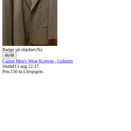
Badge på objektet:
Ny
46/48
Carnet Men's Wear Kostym - Grågrön
Sluttid
13 aug 22:37
.
Pris:
150 kr
,
Utropspris
.