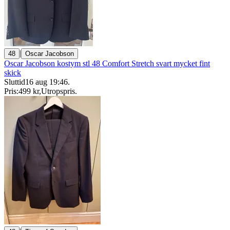
|
48
Oscar Jacobson
Oscar Jacobson kostym stl 48 Comfort Stretch svart mycket fint
skick
Sluttid
16 aug 19:46
.
Pris:
499 kr
,
Utropspris
.