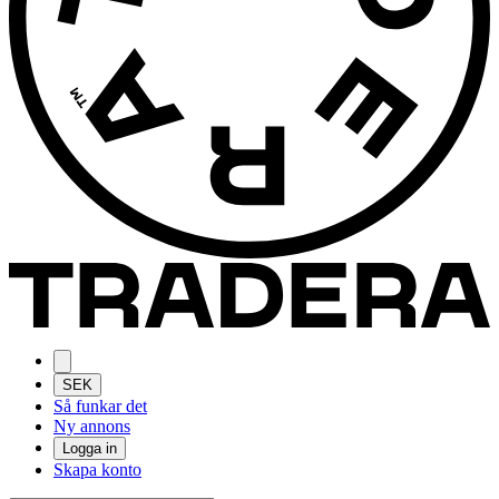
SEK
Så funkar det
Ny annons
Logga in
Skapa konto