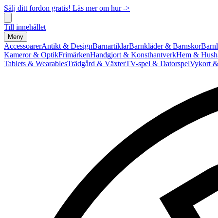
Sälj ditt fordon gratis! Läs mer om hur ->
Till innehållet
Meny
Accessoarer
Antikt & Design
Barnartiklar
Barnkläder & Barnskor
Barnl
Kameror & Optik
Frimärken
Handgjort & Konsthantverk
Hem & Hushå
Tablets & Wearables
Trädgård & Växter
TV-spel & Datorspel
Vykort &