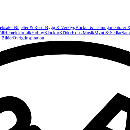
eksaker
Biljetter & Resor
Bygg & Verktyg
Böcker & Tidningar
Datorer &
ll
Hemelektronik
Hobby
Klockor
Kläder
Konst
Musik
Mynt & Sedlar
Saml
 Bilder
Övrigt
Inspiration