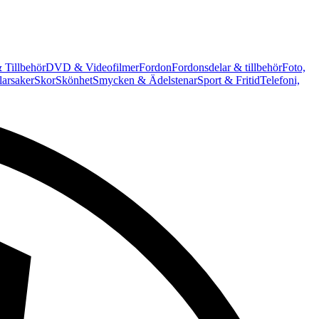
 Tillbehör
DVD & Videofilmer
Fordon
Fordonsdelar & tillbehör
Foto,
arsaker
Skor
Skönhet
Smycken & Ädelstenar
Sport & Fritid
Telefoni,