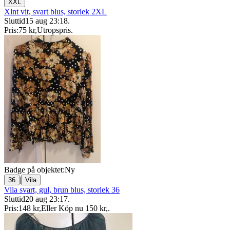
XXL
Xlnt vit, svart blus, storlek 2XL
Sluttid
15 aug 23:18
.
Pris:
75 kr
,
Utropspris
.
Badge på objektet:
Ny
|
36
Vila
Vila svart, gul, brun blus, storlek 36
Sluttid
20 aug 23:17
.
Pris:
148 kr
,
Eller Köp nu
150 kr
,
.