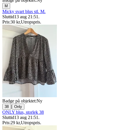
Badge på objektet:
Ny
M
Micky svart blus stl. M.
Sluttid
13 aug 21:51
.
Pris:
30 kr
,
Utropspris
.
Badge på objektet:
Ny
|
38
Only
ONLY blus, storlek 38
Sluttid
13 aug 21:51
.
Pris:
29 kr
,
Utropspris
.