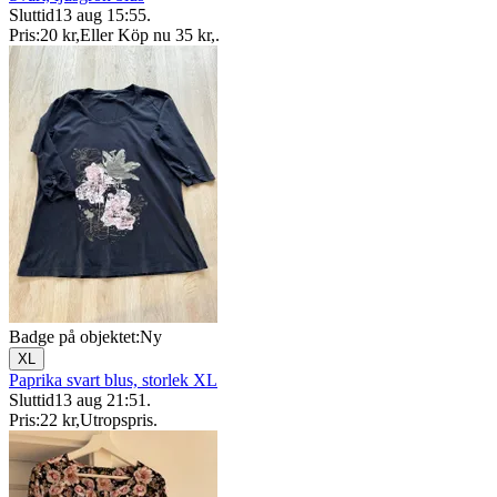
Sluttid
13 aug 15:55
.
Pris:
20 kr
,
Eller Köp nu
35 kr
,
.
Badge på objektet:
Ny
XL
Paprika svart blus, storlek XL
Sluttid
13 aug 21:51
.
Pris:
22 kr
,
Utropspris
.