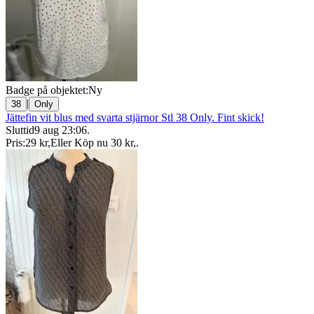
Badge på objektet:
Ny
|
38
Only
Jättefin vit blus med svarta stjärnor Stl 38 Only. Fint skick!
Sluttid
9 aug 23:06
.
Pris:
29 kr
,
Eller Köp nu
30 kr
,
.