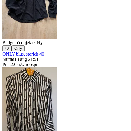
Badge på objektet:
Ny
|
40
Only
ONLY blus, storlek 40
Sluttid
13 aug 21:51
.
Pris:
22 kr
,
Utropspris
.