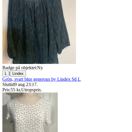
Badge på objektet:
Ny
|
L
Lindex
Grön, svart blus generous by Lindex Stl L
Sluttid
9 aug 23:17
.
Pris:
55 kr
,
Utropspris
.