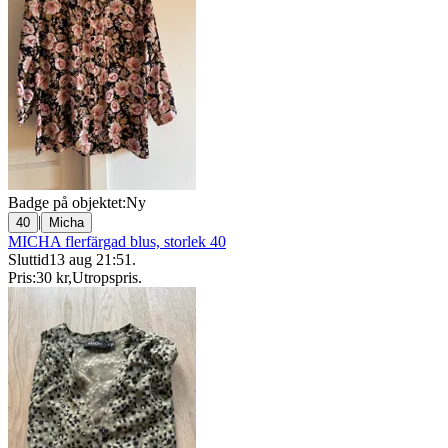
Badge på objektet:
Ny
|
40
Micha
MICHA flerfärgad blus, storlek 40
Sluttid
13 aug 21:51
.
Pris:
30 kr
,
Utropspris
.