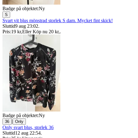
Badge på objektet:
Ny
S
Svart vit blus mönstrad storlek S dam. Mycket fint skick!
Sluttid
9 aug 23:02
.
Pris:
19 kr
,
Eller Köp nu
20 kr
,
.
Badge på objektet:
Ny
|
36
Only
Only svart blus, storlek 36
Sluttid
12 aug 22:54
.