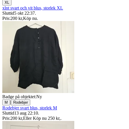
XL
xlnt svart och vit blus, storlek XL
Sluttid
5 okt 22:37
.
Pris:
200 kr
,
Köp nu
.
Badge på objektet:
Ny
|
M
Rodebjer
Rodebjer svart blus, storlek M
Sluttid
13 aug 22:10
.
Pris:
200 kr
,
Eller Köp nu
250 kr
,
.