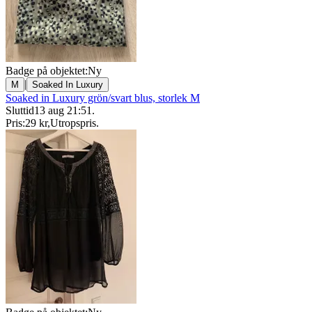
Badge på objektet:
Ny
|
M
Soaked In Luxury
Soaked in Luxury grön/svart blus, storlek M
Sluttid
13 aug 21:51
.
Pris:
29 kr
,
Utropspris
.