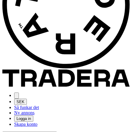
SEK
Så funkar det
Ny annons
Logga in
Skapa konto