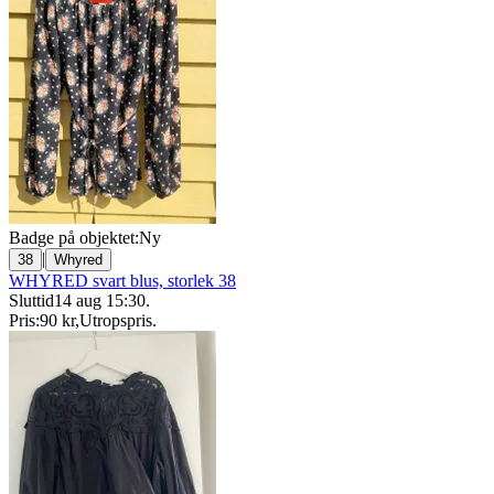
Badge på objektet:
Ny
|
38
Whyred
WHYRED svart blus, storlek 38
Sluttid
14 aug 15:30
.
Pris:
90 kr
,
Utropspris
.