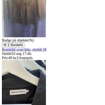
Badge på objektet:
Ny
|
M
Bondelid
Bondelid svart blus, storlek M
Sluttid
10 aug 17:46
.
Pris:
49 kr
,
Utropspris
.