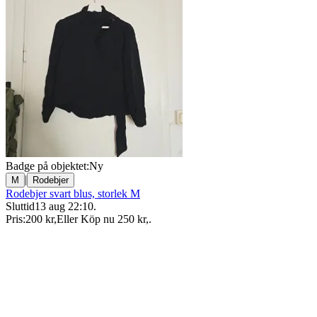
Badge på objektet:
Ny
|
M
Rodebjer
Rodebjer svart blus, storlek M
Sluttid
13 aug 22:10
.
Pris:
200 kr
,
Eller Köp nu
250 kr
,
.