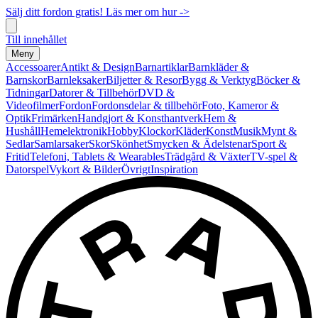
Sälj ditt fordon gratis! Läs mer om hur ->
Till innehållet
Meny
Accessoarer
Antikt & Design
Barnartiklar
Barnkläder &
Barnskor
Barnleksaker
Biljetter & Resor
Bygg & Verktyg
Böcker &
Tidningar
Datorer & Tillbehör
DVD &
Videofilmer
Fordon
Fordonsdelar & tillbehör
Foto, Kameror &
Optik
Frimärken
Handgjort & Konsthantverk
Hem &
Hushåll
Hemelektronik
Hobby
Klockor
Kläder
Konst
Musik
Mynt &
Sedlar
Samlarsaker
Skor
Skönhet
Smycken & Ädelstenar
Sport &
Fritid
Telefoni, Tablets & Wearables
Trädgård & Växter
TV-spel &
Datorspel
Vykort & Bilder
Övrigt
Inspiration