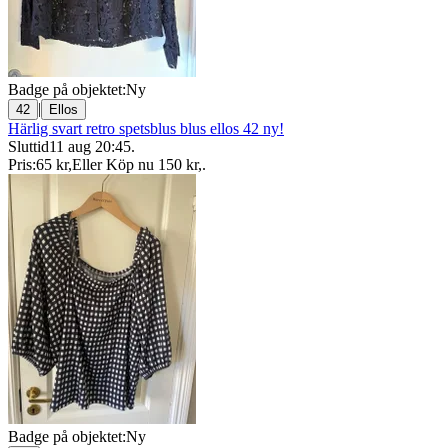
Badge på objektet:
Ny
|
42
Ellos
Härlig svart retro spetsblus blus ellos 42 ny!
Sluttid
11 aug 20:45
.
Pris:
65 kr
,
Eller Köp nu
150 kr
,
.
Badge på objektet:
Ny