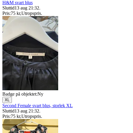
H&M svart blus
Sluttid
13 aug 21:32
.
Pris:
75 kr
,
Utropspris
.
Badge på objektet:
Ny
XL
Second Female svart blus, storlek XL
Sluttid
13 aug 21:32
.
Pris:
75 kr
,
Utropspris
.