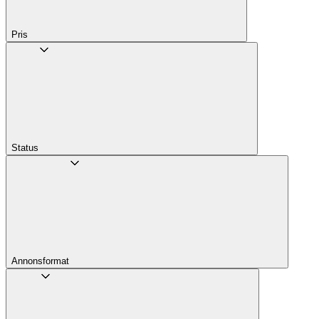
Pris
Status
Annons­format