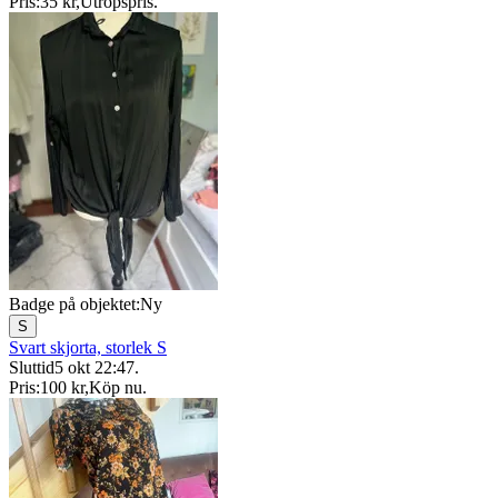
Pris:
35 kr
,
Utropspris
.
Badge på objektet:
Ny
S
Svart skjorta, storlek S
Sluttid
5 okt 22:47
.
Pris:
100 kr
,
Köp nu
.