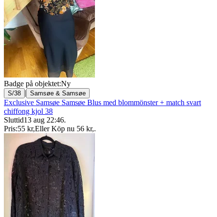
Badge på objektet:
Ny
|
S/38
Samsøe & Samsøe
Exclusive Samsøe Samsøe Blus med blommönster + match svart
chiffong kjol 38
Sluttid
13 aug 22:46
.
Pris:
55 kr
,
Eller Köp nu
56 kr
,
.