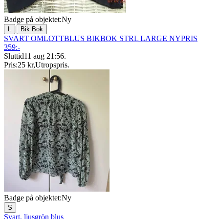
Badge på objektet:
Ny
|
L
Bik Bok
SVART OMLOTTBLUS BIKBOK STRL LARGE NYPRIS
359:-
Sluttid
11 aug 21:56
.
Pris:
25 kr
,
Utropspris
.
Badge på objektet:
Ny
S
Svart, ljusgrön blus