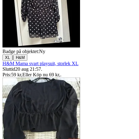
Badge på objektet:
Ny
|
XL
H&M
H&M Mama svart playsuit, storlek XL
Sluttid
20 aug 21:57
.
Pris:
59 kr
,
Eller Köp nu
69 kr
,
.