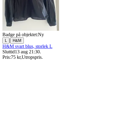
Badge på objektet:
Ny
|
L
H&M
H&M svart blus, storlek L
Sluttid
13 aug 21:30
.
Pris:
75 kr
,
Utropspris
.