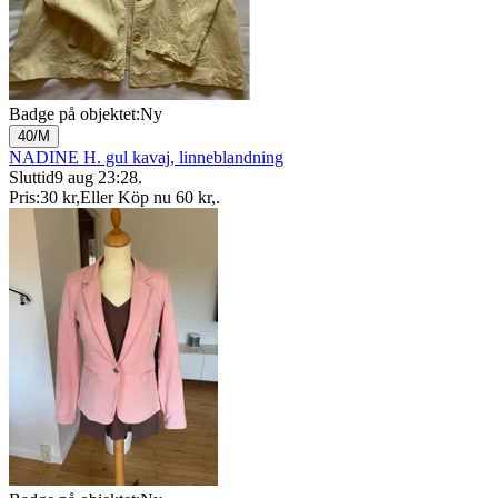
Badge på objektet:
Ny
40/M
NADINE H. gul kavaj, linneblandning
Sluttid
9 aug 23:28
.
Pris:
30 kr
,
Eller Köp nu
60 kr
,
.