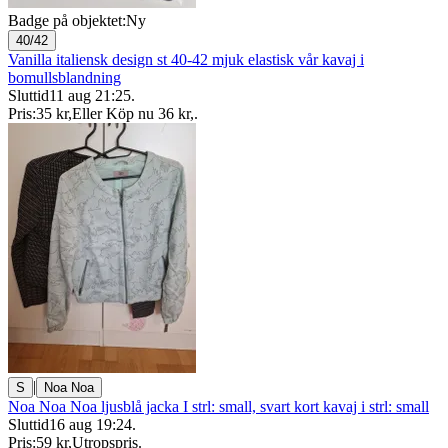
Badge på objektet:
Ny
40/42
Vanilla italiensk design st 40-42 mjuk elastisk vår kavaj i
bomullsblandning
Sluttid
11 aug 21:25
.
Pris:
35 kr
,
Eller Köp nu
36 kr
,
.
|
S
Noa Noa
Noa Noa Noa ljusblå jacka I strl: small, svart kort kavaj i strl: small
Sluttid
16 aug 19:24
.
Pris:
59 kr
,
Utropspris
.