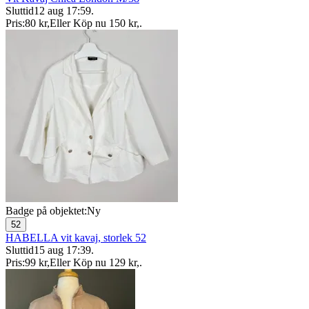
Sluttid
12 aug 17:59
.
Pris:
80 kr
,
Eller Köp nu
150 kr
,
.
Badge på objektet:
Ny
52
HABELLA vit kavaj, storlek 52
Sluttid
15 aug 17:39
.
Pris:
99 kr
,
Eller Köp nu
129 kr
,
.