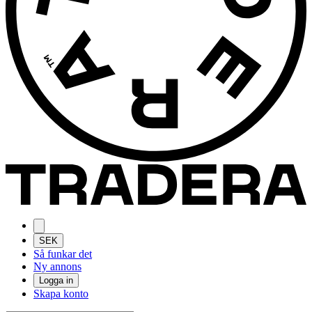
SEK
Så funkar det
Ny annons
Logga in
Skapa konto