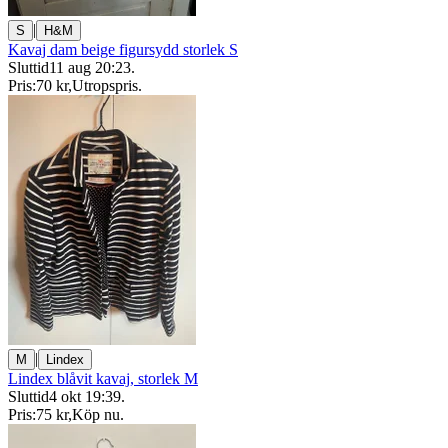
|
S
H&M
Kavaj dam beige figursydd storlek S
Sluttid
11 aug 20:23
.
Pris:
70 kr
,
Utropspris
.
|
M
Lindex
Lindex blåvit kavaj, storlek M
Sluttid
4 okt 19:39
.
Pris:
75 kr
,
Köp nu
.