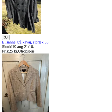
38
Elisanne grå kavaj, storlek 38
Sluttid
19 aug 21:10
.
Pris:
25 kr
,
Utropspris
.