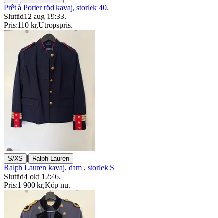
Prêt à Porter röd kavaj, storlek 40.
Sluttid
12 aug 19:33
.
Pris:
110 kr
,
Utropspris
.
|
S/XS
Ralph Lauren
Ralph Lauren kavaj, dam , storlek S
Sluttid
4 okt 12:46
.
Pris:
1 900 kr
,
Köp nu
.