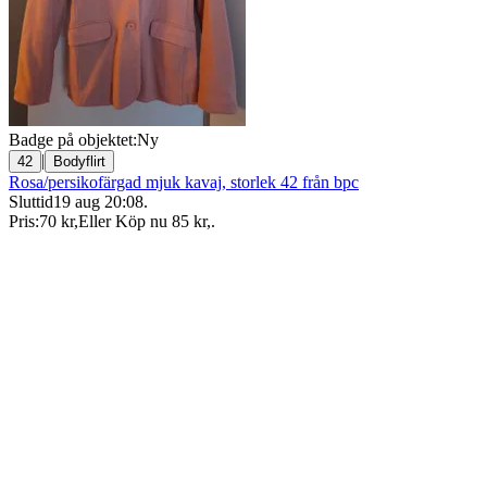
Badge på objektet:
Ny
|
42
Bodyflirt
Rosa/persikofärgad mjuk kavaj, storlek 42 från bpc
Sluttid
19 aug 20:08
.
Pris:
70 kr
,
Eller Köp nu
85 kr
,
.