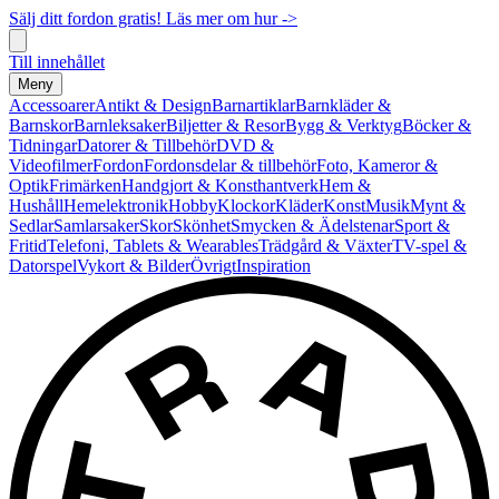
Sälj ditt fordon gratis! Läs mer om hur ->
Till innehållet
Meny
Accessoarer
Antikt & Design
Barnartiklar
Barnkläder &
Barnskor
Barnleksaker
Biljetter & Resor
Bygg & Verktyg
Böcker &
Tidningar
Datorer & Tillbehör
DVD &
Videofilmer
Fordon
Fordonsdelar & tillbehör
Foto, Kameror &
Optik
Frimärken
Handgjort & Konsthantverk
Hem &
Hushåll
Hemelektronik
Hobby
Klockor
Kläder
Konst
Musik
Mynt &
Sedlar
Samlarsaker
Skor
Skönhet
Smycken & Ädelstenar
Sport &
Fritid
Telefoni, Tablets & Wearables
Trädgård & Växter
TV-spel &
Datorspel
Vykort & Bilder
Övrigt
Inspiration