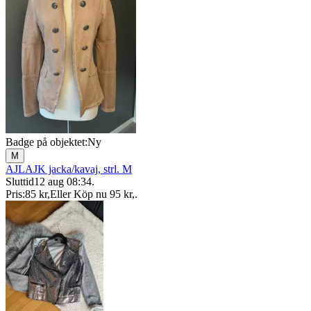
Badge på objektet:
Ny
M
AJLAJK jacka/kavaj, strl. M
Sluttid
12 aug 08:34
.
Pris:
85 kr
,
Eller Köp nu
95 kr
,
.