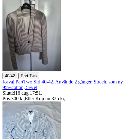
|
40/42
Part Two
Kavaj PartTwo Strl.40-42. Använde 2 gånger. Strech, som ny.
95%cotton, 5% el
Sluttid
16 aug 17:51
.
Pris:
300 kr
,
Eller Köp nu
325 kr
,
.