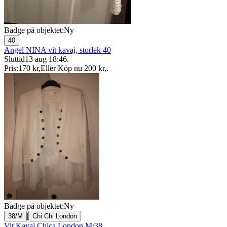
Badge på objektet:
Ny
40
Angel NINA vit kavaj, storlek 40
Sluttid
13 aug 18:46
.
Pris:
170 kr
,
Eller Köp nu
200 kr
,
.
Badge på objektet:
Ny
|
38/M
Chi Chi London
Vit Kavaj Chica London M/38