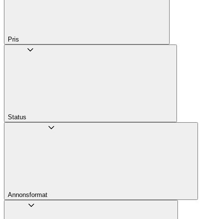
Pris
Status
Annons­format