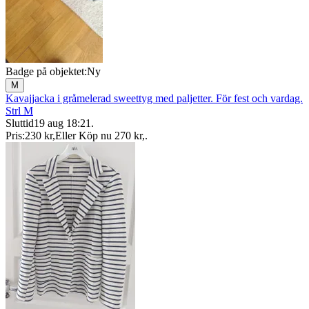
Badge på objektet:
Ny
M
Kavajjacka i gråmelerad sweettyg med paljetter. För fest och vardag.
Strl M
Sluttid
19 aug 18:21
.
Pris:
230 kr
,
Eller Köp nu
270 kr
,
.