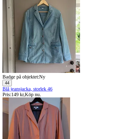
Badge på objektet:
Ny
44
Blå jeansjacka, storlek 46
Pris:
149 kr
,
Köp nu
.