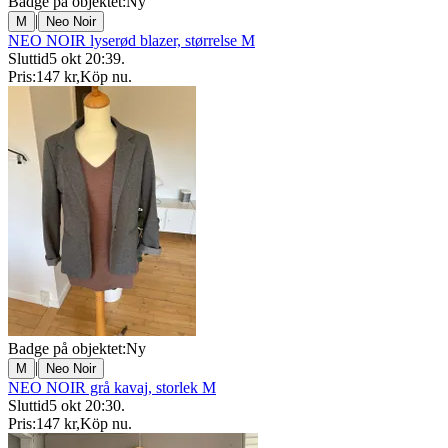
Badge på objektet:
Ny
|
M
Neo Noir
NEO NOIR lyserød blazer, størrelse M
Sluttid
5 okt 20:39
.
Pris:
147 kr
,
Köp nu
.
Badge på objektet:
Ny
|
M
Neo Noir
NEO NOIR grå kavaj, storlek M
Sluttid
5 okt 20:30
.
Pris:
147 kr
,
Köp nu
.