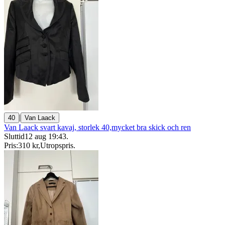
|
40
Van Laack
Van Laack svart kavaj, storlek 40,mycket bra skick och ren
Sluttid
12 aug 19:43
.
Pris:
310 kr
,
Utropspris
.