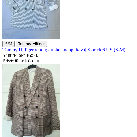
|
S/M
Tommy Hilfiger
Tommy Hilfiger randig dubbelknäppt kavaj Storlek 6 US (S-M)
Sluttid
4 okt 16:58
.
Pris:
690 kr
,
Köp nu
.