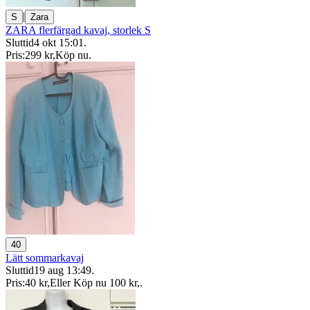
|
S
Zara
ZARA flerfärgad kavaj, storlek S
Sluttid
4 okt 15:01
.
Pris:
299 kr
,
Köp nu
.
40
Lätt sommarkavaj
Sluttid
19 aug 13:49
.
Pris:
40 kr
,
Eller Köp nu
100 kr
,
.