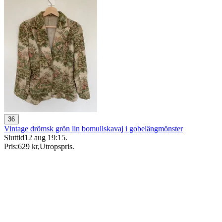
36
Vintage drömsk grön lin bomullskavaj i gobelängmönster
Sluttid
12 aug 19:15
.
Pris:
629 kr
,
Utropspris
.