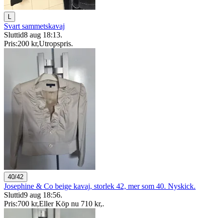
L
Svart sammetskavaj
Sluttid
8 aug 18:13
.
Pris:
200 kr
,
Utropspris
.
40/42
Josephine & Co beige kavaj, storlek 42, mer som 40. Nyskick.
Sluttid
9 aug 18:56
.
Pris:
700 kr
,
Eller Köp nu
710 kr
,
.