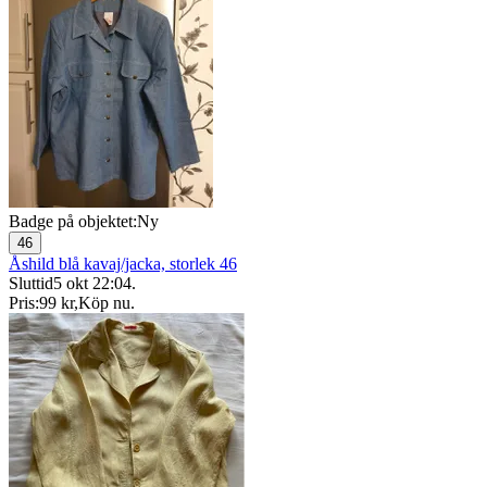
Badge på objektet:
Ny
46
Åshild blå kavaj/jacka, storlek 46
Sluttid
5 okt 22:04
.
Pris:
99 kr
,
Köp nu
.