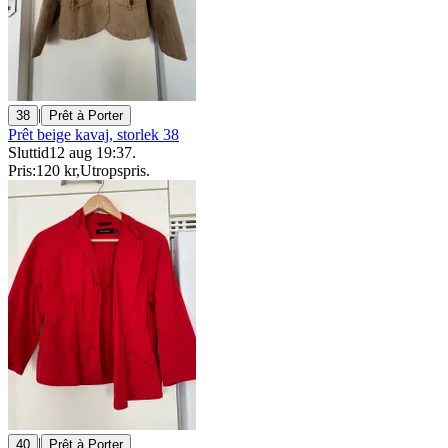
|
38
Prêt à Porter
Prêt beige kavaj, storlek 38
Sluttid
12 aug 19:37
.
Pris:
120 kr
,
Utropspris
.
|
40
Prêt à Porter