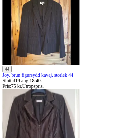
44
Joy, brun figursydd kavaj, storlek 44
Sluttid
19 aug 18:40
.
Pris:
75 kr
,
Utropspris
.