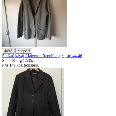
|
44/46
KappAhl
Stickad kavaj, Hampton Republic, grå, strl 44-46
Sluttid
8 aug 17:35
.
Pris:
149 kr
,
Utropspris
.