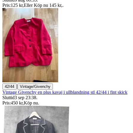
Pris:
125 kr
,
Eller Köp nu
145 kr
,
.
|
42/44
Vintage/Givenchy
Vintage Givenchy en plus kavaj i ullblandning stl 42/44 i fint skick
Sluttid
3 sep 23:38
.
Pris:
450 kr
,
Köp nu
.