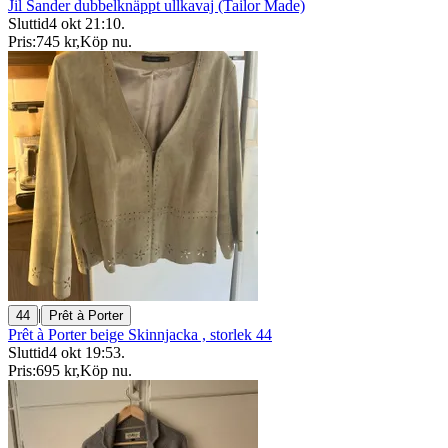
Jil Sander dubbelknäppt ullkavaj (Tailor Made)
Sluttid
4 okt 21:10
.
Pris:
745 kr
,
Köp nu
.
|
44
Prêt à Porter
Prêt à Porter beige Skinnjacka , storlek 44
Sluttid
4 okt 19:53
.
Pris:
695 kr
,
Köp nu
.