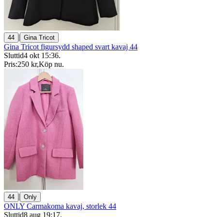
|
44
Gina Tricot
Gina Tricot figursydd shaped svart kavaj 44
Sluttid
4 okt 15:36
.
Pris:
250 kr
,
Köp nu
.
|
44
Only
ONLY Carmakoma kavaj, storlek 44
Sluttid
8 aug 19:17
.