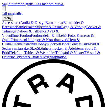
Sälj ditt fordon gratis! Läs mer om hur ->
Till innehållet
Meny
Accessoarer
Antikt & Design
Barnartiklar
Barnkläder &
Barnskor
Barnleksaker
Biljetter & Resor
Bygg & Verktyg
Böcker &
Tidningar
Datorer & Tillbehör
DVD &
Videofilmer
Fordon
Fordonsdelar & tillbehör
Foto, Kameror &
Optik
Frimärken
Handgjort & Konsthantverk
Hem &
Hushåll
Hemelektronik
Hobby
Klockor
Kläder
Konst
Musik
Mynt &
Sedlar
Samlarsaker
Skor
Skönhet
Smycken & Ädelstenar
Sport &
Fritid
Telefoni, Tablets & Wearables
Trädgård & Växter
TV-spel &
Datorspel
Vykort & Bilder
Övrigt
Inspiration