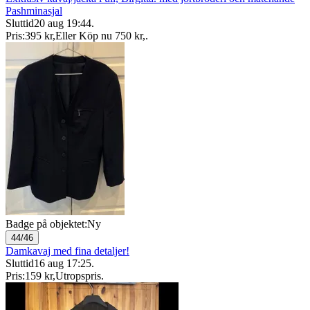
Pashminasjal
Sluttid
20 aug 19:44
.
Pris:
395 kr
,
Eller Köp nu
750 kr
,
.
Badge på objektet:
Ny
44/46
Damkavaj med fina detaljer!
Sluttid
16 aug 17:25
.
Pris:
159 kr
,
Utropspris
.