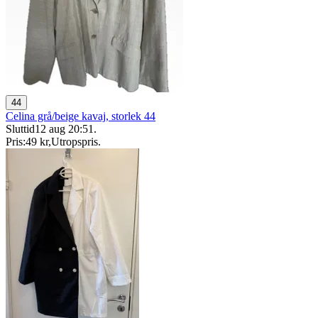
44
Celina grå/beige kavaj, storlek 44
Sluttid
12 aug 20:51
.
Pris:
49 kr
,
Utropspris
.