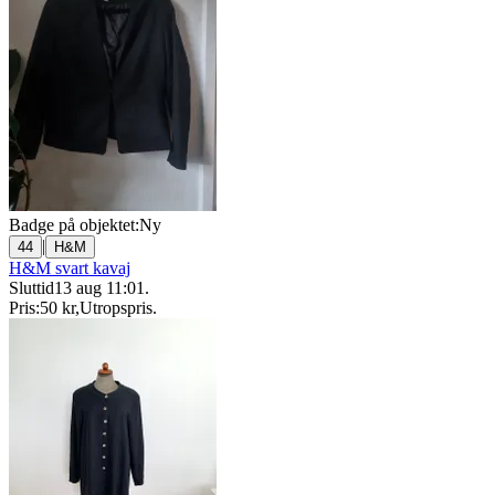
Badge på objektet:
Ny
|
44
H&M
H&M svart kavaj
Sluttid
13 aug 11:01
.
Pris:
50 kr
,
Utropspris
.