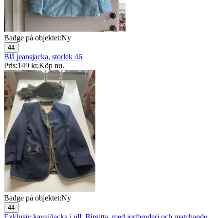
Badge på objektet:
Ny
44
Blå jeansjacka, storlek 46
Pris:
149 kr
,
Köp nu
.
Badge på objektet:
Ny
44
Exklusiv kavaj/jacka i ull, Birgitta. med jortbroderi och matchande