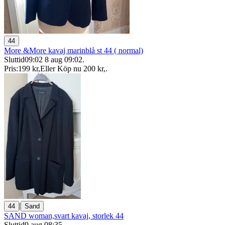
44
More &More kavaj marinblå st 44 ( normal)
Sluttid
09:02
8 aug 09:02
.
Pris:
199 kr
,
Eller Köp nu
200 kr
,
.
|
44
Sand
SAND woman,svart kavaj, storlek 44
Sluttid
9 aug 08:35
.