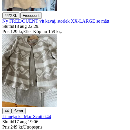
|
44/XXL
Freequent
Ny FREE/QUENT vit kavaj, storlek XX-LARGE se mått
Sluttid
18 aug 22:29
.
Pris:
129 kr
,
Eller Köp nu
159 kr
,
.
|
44
Scott
Linnejacka Mac Scott st44
Sluttid
17 aug 19:06
.
Pris:
249 kr
,
Utropspris
.