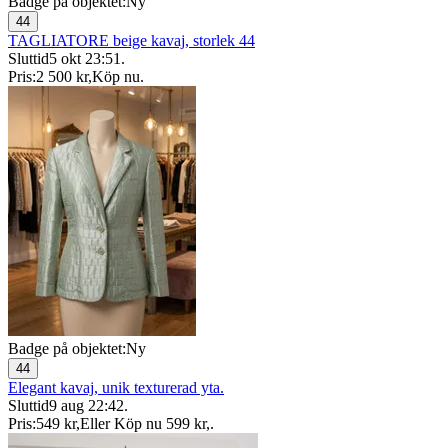
Badge på objektet:
Ny
44
TAGLIATORE beige kavaj, storlek 44
Sluttid
5 okt 23:51
.
Pris:
2 500 kr
,
Köp nu
.
Badge på objektet:
Ny
44
Elegant kavaj, unik texturerad yta.
Sluttid
9 aug 22:42
.
Pris:
549 kr
,
Eller Köp nu
599 kr
,
.