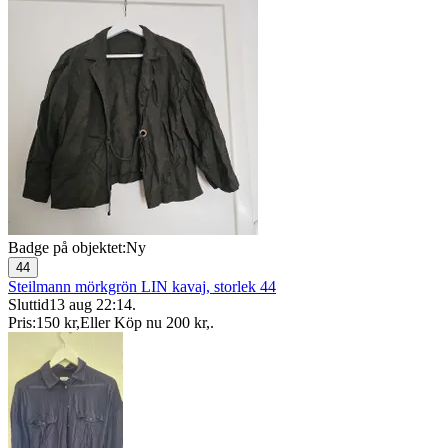
Badge på objektet:
Ny
44
Steilmann mörkgrön LIN kavaj, storlek 44
Sluttid
13 aug 22:14
.
Pris:
150 kr
,
Eller Köp nu
200 kr
,
.