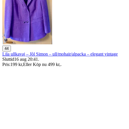
44
Lila ullkavaj – Jòl Simon – ull/mohair/alpacka – elegant vintage
Sluttid
16 aug 20:41
.
Pris:
199 kr
,
Eller Köp nu
499 kr
,
.