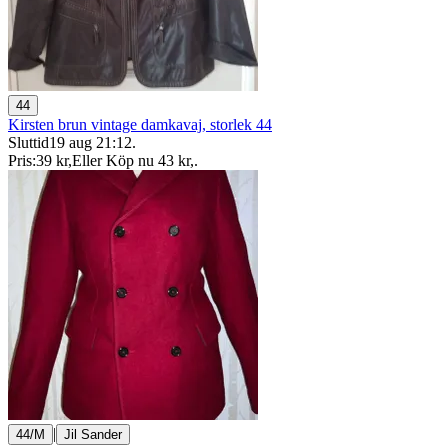
44
Kirsten brun vintage damkavaj, storlek 44
Sluttid
19 aug 21:12
.
Pris:
39 kr
,
Eller Köp nu
43 kr
,
.
|
44/M
Jil Sander