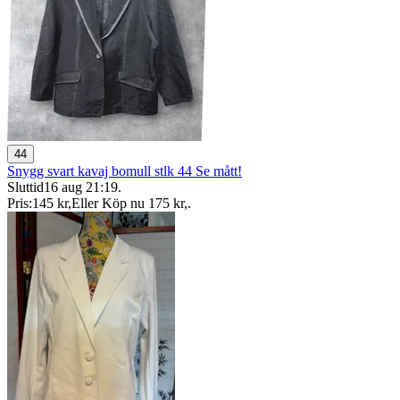
44
Snygg svart kavaj bomull stlk 44 Se mått!
Sluttid
16 aug 21:19
.
Pris:
145 kr
,
Eller Köp nu
175 kr
,
.