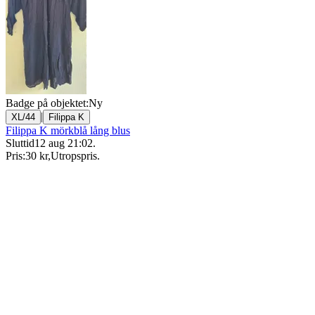
Badge på objektet:
Ny
|
XL/44
Filippa K
Filippa K mörkblå lång blus
Sluttid
12 aug 21:02
.
Pris:
30 kr
,
Utropspris
.