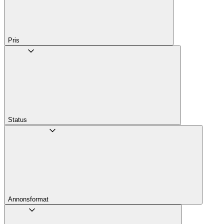
Pris
Status
Annons­format