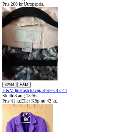
Pris:
200 kr
,
Utropspris
.
|
42/44
H&M
H&M ljusrosa kavaj, storlek 42-44
Sluttid
8 aug 18:56
.
Pris:
41 kr
,
Eller Köp nu
42 kr
,
.