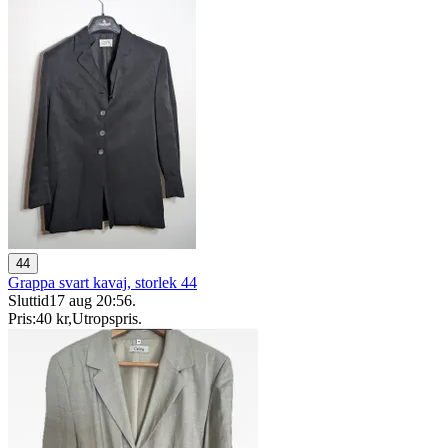
44
Grappa svart kavaj, storlek 44
Sluttid
17 aug 20:56
.
Pris:
40 kr
,
Utropspris
.