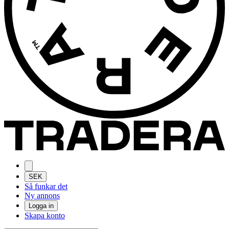
SEK
Så funkar det
Ny annons
Logga in
Skapa konto