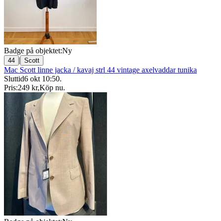
Badge på objektet:
Ny
|
44
Scott
Mac Scott linne jacka / kavaj strl 44 vintage axelvaddar tunika
Sluttid
6 okt 10:50
.
Pris:
249 kr
,
Köp nu
.