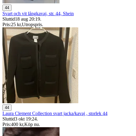
44
Svart och vit långkavaj, str. 44, Shein
Sluttid
18 aug 20:19
.
Pris:
25 kr
,
Utropspris
.
44
Laura Clement Collection svart jacka/kavaj , storlek 44
Sluttid
3 okt 19:24
.
Pris:
400 kr
,
Köp nu
.