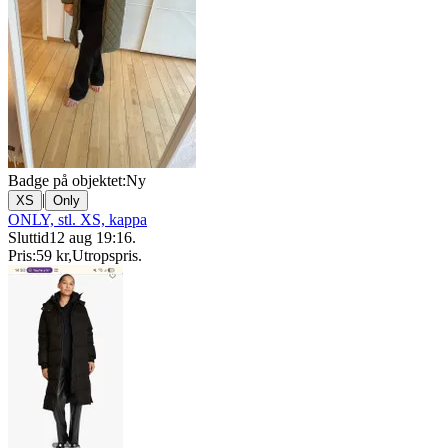
Badge på objektet:
Ny
|
XS
Only
ONLY, stl. XS, kappa
Sluttid
12 aug 19:16
.
Pris:
59 kr
,
Utropspris
.