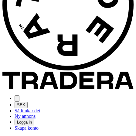
SEK
Så funkar det
Ny annons
Logga in
Skapa konto