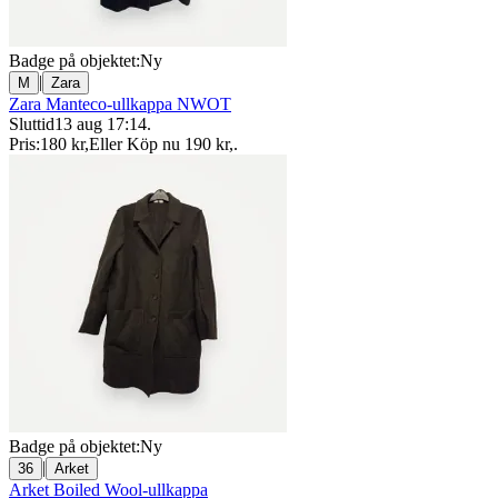
Badge på objektet:
Ny
|
M
Zara
Zara Manteco-ullkappa NWOT
Sluttid
13 aug 17:14
.
Pris:
180 kr
,
Eller Köp nu
190 kr
,
.
Badge på objektet:
Ny
|
36
Arket
Arket Boiled Wool-ullkappa