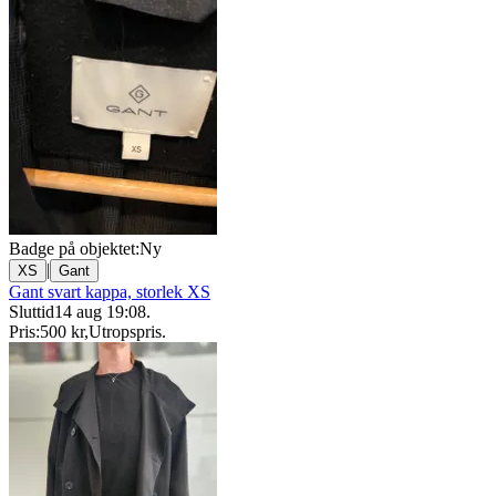
Badge på objektet:
Ny
|
XS
Gant
Gant svart kappa, storlek XS
Sluttid
14 aug 19:08
.
Pris:
500 kr
,
Utropspris
.