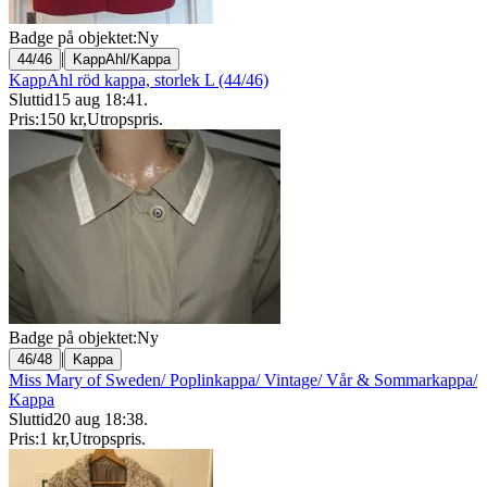
Badge på objektet:
Ny
|
44/46
KappAhl/Kappa
KappAhl röd kappa, storlek L (44/46)
Sluttid
15 aug 18:41
.
Pris:
150 kr
,
Utropspris
.
Badge på objektet:
Ny
|
46/48
Kappa
Miss Mary of Sweden/ Poplinkappa/ Vintage/ Vår & Sommarkappa/
Kappa
Sluttid
20 aug 18:38
.
Pris:
1 kr
,
Utropspris
.