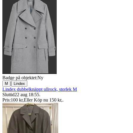
Badge på objektet:
Ny
|
M
Lindex
Lindex dubbelknäppt ullrock, storlek M
Sluttid
22 aug 18:55
.
Pris:
100 kr
,
Eller Köp nu
150 kr
,
.