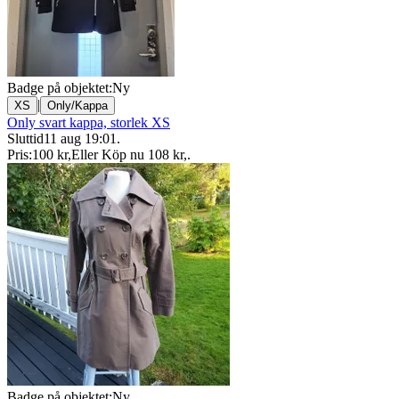
Badge på objektet:
Ny
|
XS
Only/Kappa
Only svart kappa, storlek XS
Sluttid
11 aug 19:01
.
Pris:
100 kr
,
Eller Köp nu
108 kr
,
.
Badge på objektet:
Ny