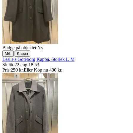
Badge på objektet:
Ny
|
M/L
Kappa
Leslie's Göteborg Kappa, Storlek L-M
Sluttid
22 aug 18:53
.
Pris:
250 kr
,
Eller Köp nu
400 kr
,
.