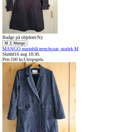
Badge på objektet:
Ny
|
M
Mango
MANGO marinblå trenchcoat, storlek M
Sluttid
16 aug 18:30
.
Pris:
100 kr
,
Utropspris
.