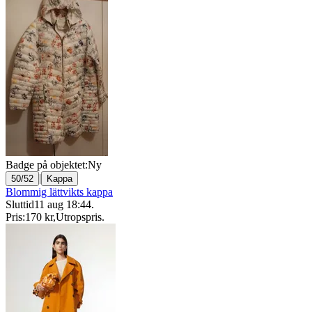
Badge på objektet:
Ny
|
50/52
Kappa
Blommig lättvikts kappa
Sluttid
11 aug 18:44
.
Pris:
170 kr
,
Utropspris
.