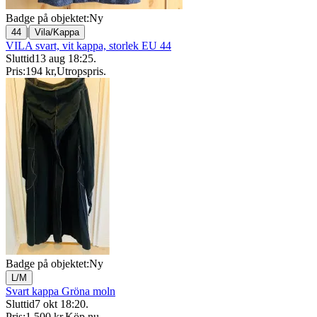
Badge på objektet:
Ny
|
44
Vila/Kappa
VILA svart, vit kappa, storlek EU 44
Sluttid
13 aug 18:25
.
Pris:
194 kr
,
Utropspris
.
Badge på objektet:
Ny
L/M
Svart kappa Gröna moln
Sluttid
7 okt 18:20
.
Pris:
1 500 kr
,
Köp nu
.