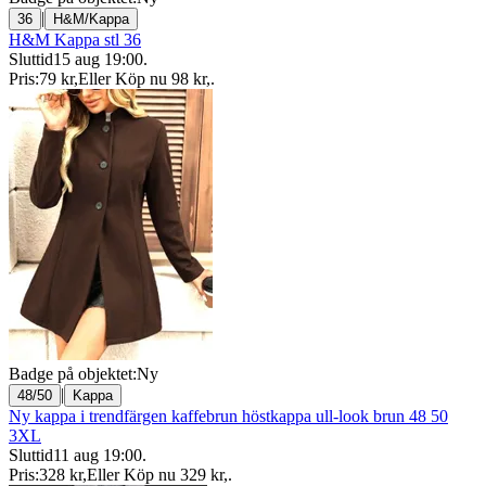
|
36
H&M/Kappa
H&M Kappa stl 36
Sluttid
15 aug 19:00
.
Pris:
79 kr
,
Eller Köp nu
98 kr
,
.
Badge på objektet:
Ny
|
48/50
Kappa
Ny kappa i trendfärgen kaffebrun höstkappa ull-look brun 48 50
3XL
Sluttid
11 aug 19:00
.
Pris:
328 kr
,
Eller Köp nu
329 kr
,
.