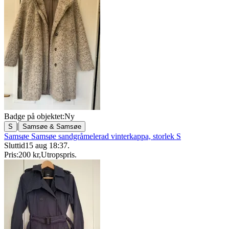
Badge på objektet:
Ny
|
S
Samsøe & Samsøe
Samsøe Samsøe sandgråmelerad vinterkappa, storlek S
Sluttid
15 aug 18:37
.
Pris:
200 kr
,
Utropspris
.