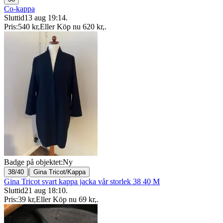
Co-kappa
Sluttid
13 aug 19:14
.
Pris:
540 kr
,
Eller Köp nu
620 kr
,
.
Badge på objektet:
Ny
|
38/40
Gina Tricot/Kappa
Gina Tricot svart kappa jacka vår storlek 38 40 M
Sluttid
21 aug 18:10
.
Pris:
39 kr
,
Eller Köp nu
69 kr
,
.