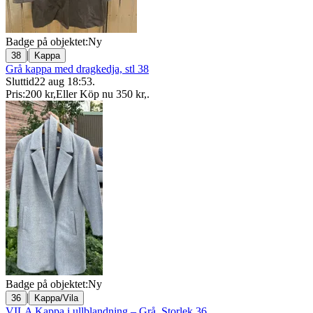
Badge på objektet:
Ny
|
38
Kappa
Grå kappa med dragkedja, stl 38
Sluttid
22 aug 18:53
.
Pris:
200 kr
,
Eller Köp nu
350 kr
,
.
Badge på objektet:
Ny
|
36
Kappa/Vila
VILA Kappa i ullblandning – Grå, Storlek 36