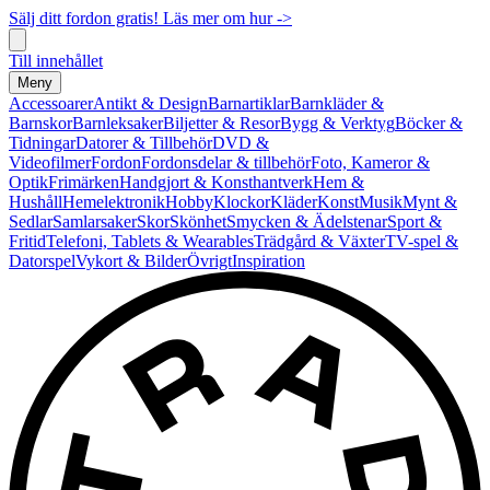
Sälj ditt fordon gratis! Läs mer om hur ->
Till innehållet
Meny
Accessoarer
Antikt & Design
Barnartiklar
Barnkläder &
Barnskor
Barnleksaker
Biljetter & Resor
Bygg & Verktyg
Böcker &
Tidningar
Datorer & Tillbehör
DVD &
Videofilmer
Fordon
Fordonsdelar & tillbehör
Foto, Kameror &
Optik
Frimärken
Handgjort & Konsthantverk
Hem &
Hushåll
Hemelektronik
Hobby
Klockor
Kläder
Konst
Musik
Mynt &
Sedlar
Samlarsaker
Skor
Skönhet
Smycken & Ädelstenar
Sport &
Fritid
Telefoni, Tablets & Wearables
Trädgård & Växter
TV-spel &
Datorspel
Vykort & Bilder
Övrigt
Inspiration