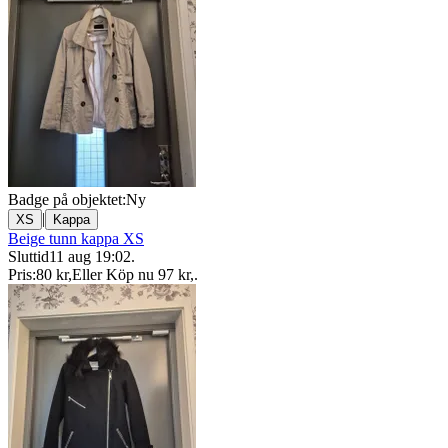
Badge på objektet:
Ny
|
XS
Kappa
Beige tunn kappa XS
Sluttid
11 aug 19:02
.
Pris:
80 kr
,
Eller Köp nu
97 kr
,
.