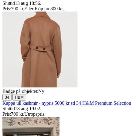
Sluttid
13 aug 18:56
.
Pris:
790 kr
,
Eller Köp nu
800 kr
,
.
Badge på objektet:
Ny
|
34
H&M
Kappa ull kashmir - nypris 5000 kr stl 34 H&M Premium Selection
Sluttid
18 aug 19:02
.
Pris:
700 kr
,
Utropspris
.