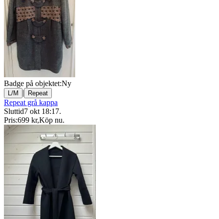
Badge på objektet:
Ny
|
L/M
Repeat
Repeat grå kappa
Sluttid
7 okt 18:17
.
Pris:
699 kr
,
Köp nu
.