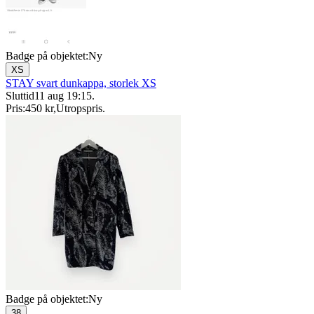
Badge på objektet:
Ny
XS
STAY svart dunkappa, storlek XS
Sluttid
11 aug 19:15
.
Pris:
450 kr
,
Utropspris
.
Badge på objektet:
Ny
38