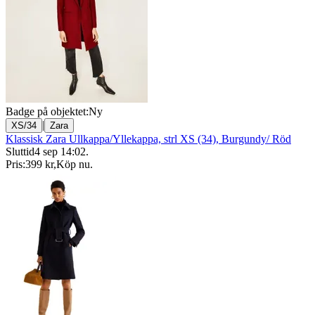
Badge på objektet:
Ny
|
XS/34
Zara
Klassisk Zara Ullkappa/Yllekappa, strl XS (34), Burgundy/ Röd
Sluttid
4 sep 14:02
.
Pris:
399 kr
,
Köp nu
.