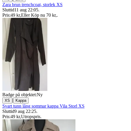
Zara brun trenchcoat, storlek XS
Sluttid
11 aug 22:05
.
Pris:
49 kr
,
Eller Köp nu
70 kr
,
.
Badge på objektet:
Ny
|
XS
Kappa
Svart tunn lång sommar kappa Vila Storl XS
Sluttid
9 aug 22:25
.
Pris:
49 kr
,
Utropspris
.