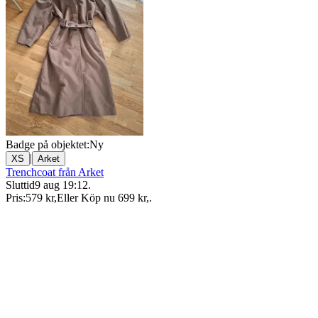
Badge på objektet:
Ny
|
XS
Arket
Trenchcoat från Arket
Sluttid
9 aug 19:12
.
Pris:
579 kr
,
Eller Köp nu
699 kr
,
.