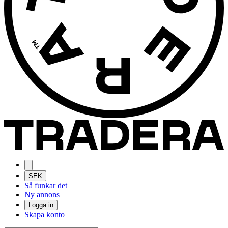
SEK
Så funkar det
Ny annons
Logga in
Skapa konto