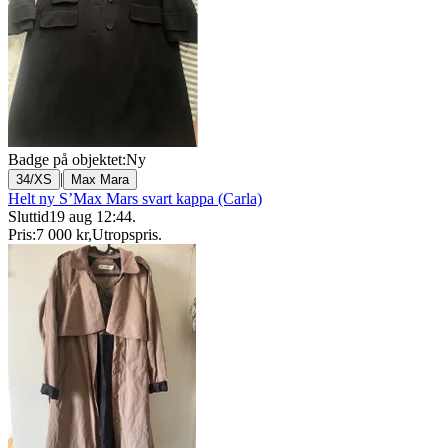
Badge på objektet:
Ny
|
34/XS
Max Mara
Helt ny S’Max Mars svart kappa (Carla)
Sluttid
19 aug 12:44
.
Pris:
7 000 kr
,
Utropspris
.