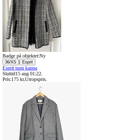
Badge på objektet:
Ny
|
36/XS
Esprit
Esprit tunn kappa
Sluttid
15 aug 01:22
.
Pris:
175 kr
,
Utropspris
.