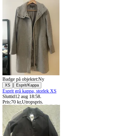
Badge på objektet:
Ny
|
XS
Esprit/Kappa
Esprit grå kappa, storlek XS
Sluttid
12 aug 18:58
.
Pris:
70 kr
,
Utropspris
.