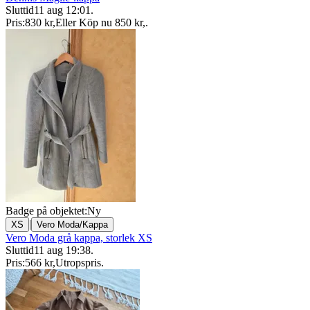
Sluttid
11 aug 12:01
.
Pris:
830 kr
,
Eller Köp nu
850 kr
,
.
Badge på objektet:
Ny
|
XS
Vero Moda/Kappa
Vero Moda grå kappa, storlek XS
Sluttid
11 aug 19:38
.
Pris:
566 kr
,
Utropspris
.