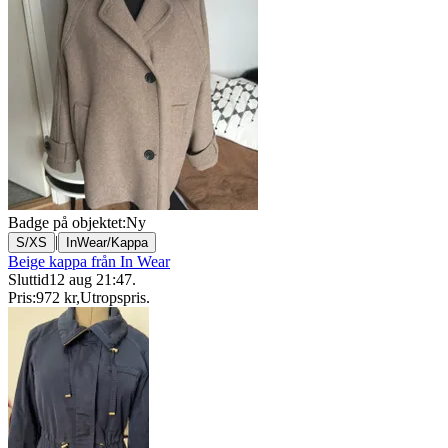
Badge på objektet:
Ny
|
S/XS
InWear/Kappa
Beige kappa från In Wear
Sluttid
12 aug 21:47
.
Pris:
972 kr
,
Utropspris
.