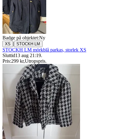
Badge på objektet:
Ny
|
XS
STOCKH LM
STOCKH LM mörkblå parkas, storlek XS
Sluttid
13 aug 21:19
.
Pris:
299 kr
,
Utropspris
.