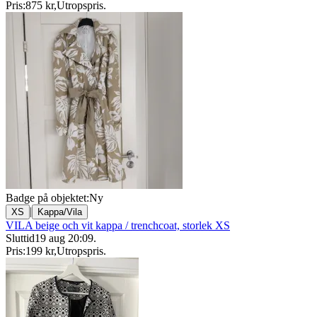
Pris:
875 kr
,
Utropspris
.
Badge på objektet:
Ny
|
XS
Kappa/Vila
VILA beige och vit kappa / trenchcoat, storlek XS
Sluttid
19 aug 20:09
.
Pris:
199 kr
,
Utropspris
.