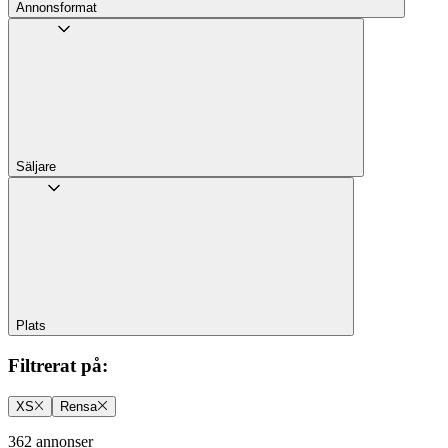
Annons­format
Säljare
Plats
Filtrerat på
:
XS
Rensa
362 annonser