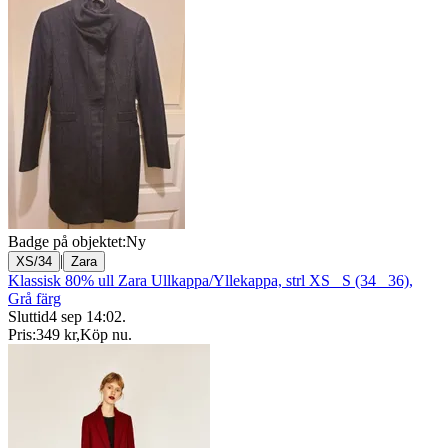
Badge på objektet:
Ny
|
XS/34
Zara
Klassisk 80% ull Zara Ullkappa/Yllekappa, strl XS_ S (34_ 36),
Grå färg
Sluttid
4 sep 14:02
.
Pris:
349 kr
,
Köp nu
.