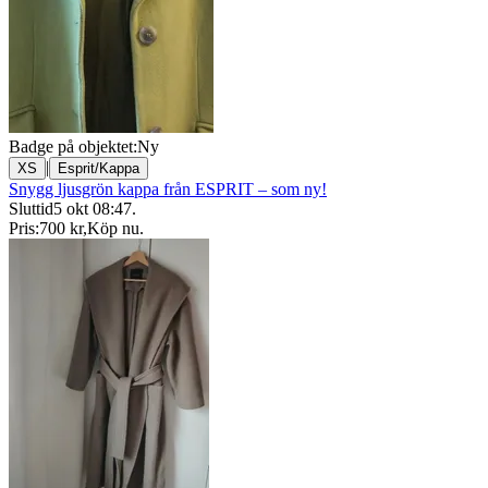
Badge på objektet:
Ny
|
XS
Esprit/Kappa
Snygg ljusgrön kappa från ESPRIT – som ny!
Sluttid
5 okt 08:47
.
Pris:
700 kr
,
Köp nu
.