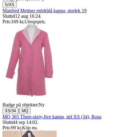
S/XS
Manfred Mettner mörkblå kappa, storlek 19
Sluttid
12 aug 16:24
.
Pris:
169 kr
,
Utropspris
.
Badge på objektet:
Ny
|
XS/34
MQ
MQ 365 Three-sixty-five kappa, strl XS (34), Rosa
Sluttid
4 sep 14:02
.
Pris:
99 kr
,
Köp nu
.