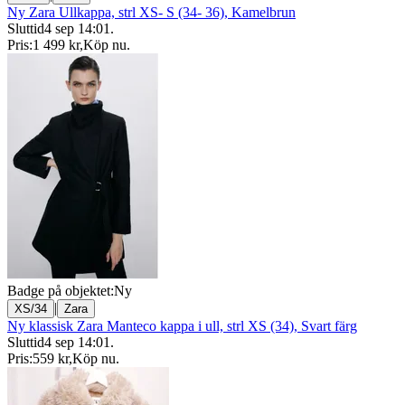
Ny Zara Ullkappa, strl XS- S (34- 36), Kamelbrun
Sluttid
4 sep 14:01
.
Pris:
1 499 kr
,
Köp nu
.
Badge på objektet:
Ny
|
XS/34
Zara
Ny klassisk Zara Manteco kappa i ull, strl XS (34), Svart färg
Sluttid
4 sep 14:01
.
Pris:
559 kr
,
Köp nu
.