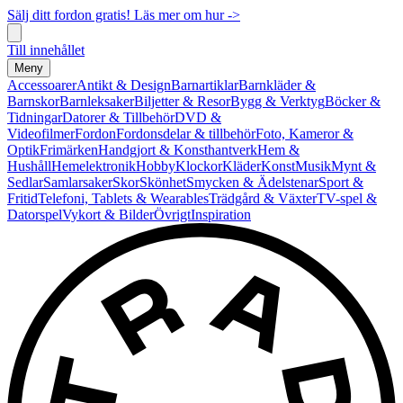
Sälj ditt fordon gratis! Läs mer om hur ->
Till innehållet
Meny
Accessoarer
Antikt & Design
Barnartiklar
Barnkläder &
Barnskor
Barnleksaker
Biljetter & Resor
Bygg & Verktyg
Böcker &
Tidningar
Datorer & Tillbehör
DVD &
Videofilmer
Fordon
Fordonsdelar & tillbehör
Foto, Kameror &
Optik
Frimärken
Handgjort & Konsthantverk
Hem &
Hushåll
Hemelektronik
Hobby
Klockor
Kläder
Konst
Musik
Mynt &
Sedlar
Samlarsaker
Skor
Skönhet
Smycken & Ädelstenar
Sport &
Fritid
Telefoni, Tablets & Wearables
Trädgård & Växter
TV-spel &
Datorspel
Vykort & Bilder
Övrigt
Inspiration