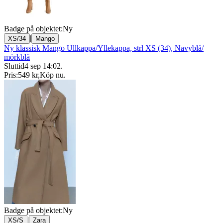
Badge på objektet:
Ny
|
XS/34
Mango
Ny klassisk Mango Ullkappa/Yllekappa, strl XS (34), Navyblå/
mörkblå
Sluttid
4 sep 14:02
.
Pris:
549 kr
,
Köp nu
.
Badge på objektet:
Ny
|
XS/S
Zara