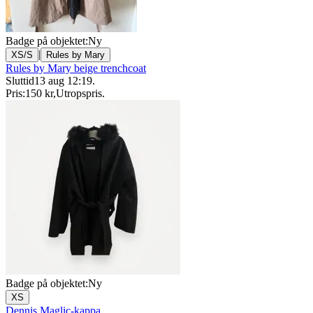
Badge på objektet:
Ny
|
XS/S
Rules by Mary
Rules by Mary beige trenchcoat
Sluttid
13 aug 12:19
.
Pris:
150 kr
,
Utropspris
.
Badge på objektet:
Ny
XS
Dennis Maglic-kappa