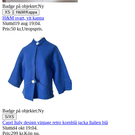
Badge på objektet:
Ny
|
XS
H&M/Kappa
H&M svart, vit kappa
Sluttid
19 aug 19:04
.
Pris:
50 kr
,
Utropspris
.
Badge på objektet:
Ny
S/XS
Capri Italy design vintage retro kornblå jacka Italien blå
Sluttid
4 okt 19:04
.
Pris:
299 kr
,
Köp nu
.