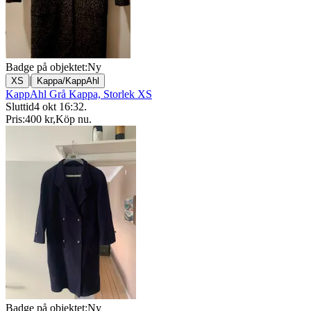
Badge på objektet:
Ny
|
XS
Kappa/KappAhl
KappAhl Grå Kappa, Storlek XS
Sluttid
4 okt 16:32
.
Pris:
400 kr
,
Köp nu
.
Badge på objektet:
Ny