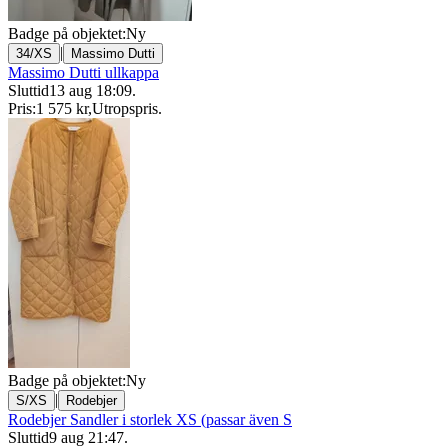
Badge på objektet:
Ny
|
34/XS
Massimo Dutti
Massimo Dutti ullkappa
Sluttid
13 aug 18:09
.
Pris:
1 575 kr
,
Utropspris
.
Badge på objektet:
Ny
|
S/XS
Rodebjer
Rodebjer Sandler i storlek XS (passar även S
Sluttid
9 aug 21:47
.