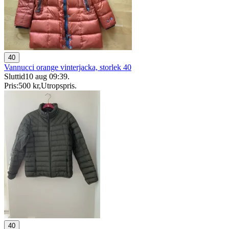
40
Vannucci orange vinterjacka, storlek 40
Sluttid
10 aug 09:39
.
Pris:
500 kr
,
Utropspris
.
40