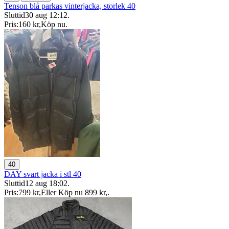
Tenson blå parkas vinterjacka, storlek 40
Sluttid
30 aug 12:12
.
Pris:
160 kr
,
Köp nu
.
40
DAY svart jacka i stl 40
Sluttid
12 aug 18:02
.
Pris:
799 kr
,
Eller Köp nu
899 kr
,
.