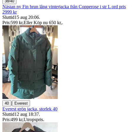
38/40
Nästan ny Fin brun lång vinterjacka från Copperose i str L ord pris
2999 kr
Sluttid
15 aug 20:06
.
Pris:
599 kr
,
Eller Köp nu
650 kr
,
.
|
40
Everest
Everest grön jacka, storlek 40
Sluttid
12 aug 18:37
.
Pris:
499 kr
,
Utropspris
.