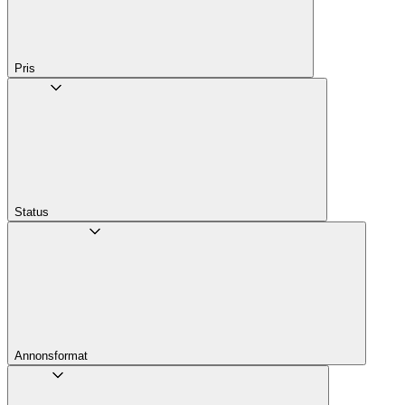
Pris
Status
Annons­format