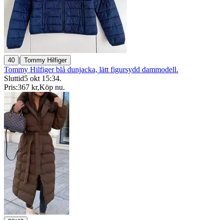
|
40
Tommy Hilfiger
Tommy Hilfiger blå dunjacka, lätt figursydd dammodell.
Sluttid
5 okt 15:34
.
Pris:
367 kr
,
Köp nu
.