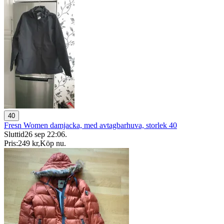
40
Fresn Women damjacka, med avtagbarhuva, storlek 40
Sluttid
26 sep 22:06
.
Pris:
249 kr
,
Köp nu
.