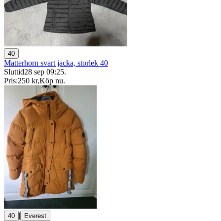
40
Matterhorn svart jacka, storlek 40
Sluttid
28 sep 09:25
.
Pris:
250 kr
,
Köp nu
.
|
40
Everest