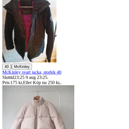
|
40
McKinley
McKinley svart jacka, storlek 40
Sluttid
23:25
9 aug 23:25
.
Pris:
175 kr
,
Eller Köp nu
250 kr
,
.