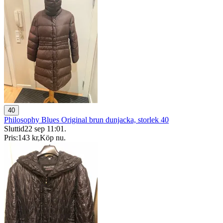
40
Philosophy Blues Original brun dunjacka, storlek 40
Sluttid
22 sep 11:01
.
Pris:
143 kr
,
Köp nu
.