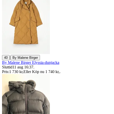
|
40
By Malene Birger
By Malene Birger Elyssia-dunjacka
Sluttid
11 aug 16:37
.
Pris:
1 730 kr
,
Eller Köp nu
1 740 kr
,
.