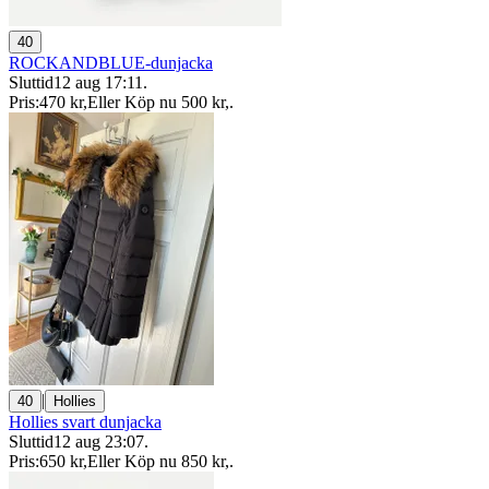
40
ROCKANDBLUE-dunjacka
Sluttid
12 aug 17:11
.
Pris:
470 kr
,
Eller Köp nu
500 kr
,
.
|
40
Hollies
Hollies svart dunjacka
Sluttid
12 aug 23:07
.
Pris:
650 kr
,
Eller Köp nu
850 kr
,
.