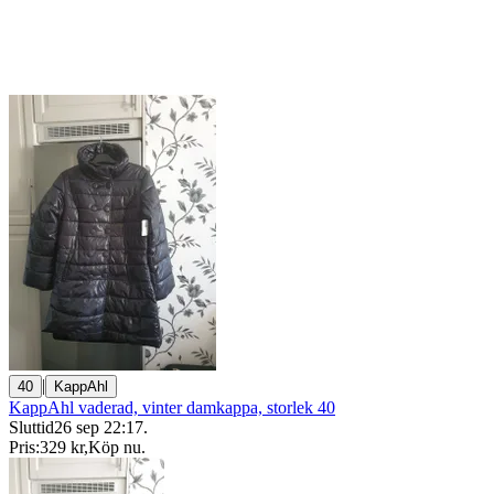
|
40
KappAhl
KappAhl vaderad, vinter damkappa, storlek 40
Sluttid
26 sep 22:17
.
Pris:
329 kr
,
Köp nu
.