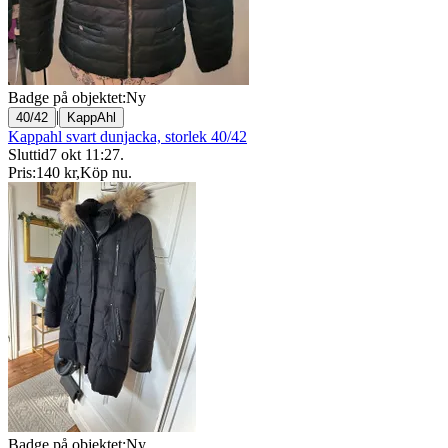
Badge på objektet:
Ny
|
40/42
KappAhl
Kappahl svart dunjacka, storlek 40/42
Sluttid
7 okt 11:27
.
Pris:
140 kr
,
Köp nu
.
Badge på objektet:
Ny