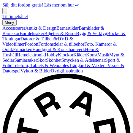
Sälj ditt fordon gratis! Läs mer om hur ->
Till innehållet
Meny
Accessoarer
Antikt & Design
Barnartiklar
Barnkläder &
Barnskor
Barnleksaker
Biljetter & Resor
Bygg & Verktyg
Böcker &
Tidningar
Datorer & Tillbehör
DVD &
Videofilmer
Fordon
Fordonsdelar & tillbehör
Foto, Kameror &
Optik
Frimärken
Handgjort & Konsthantverk
Hem &
Hushåll
Hemelektronik
Hobby
Klockor
Kläder
Konst
Musik
Mynt &
Sedlar
Samlarsaker
Skor
Skönhet
Smycken & Ädelstenar
Sport &
Fritid
Telefoni, Tablets & Wearables
Trädgård & Växter
TV-spel &
Datorspel
Vykort & Bilder
Övrigt
Inspiration