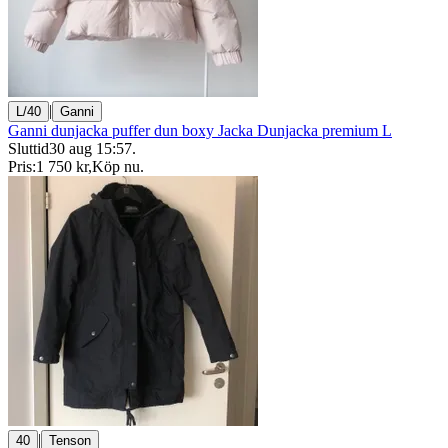
|
L/40
Ganni
Ganni dunjacka puffer dun boxy Jacka Dunjacka premium L
Sluttid
30 aug 15:57
.
Pris:
1 750 kr
,
Köp nu
.
|
40
Tenson