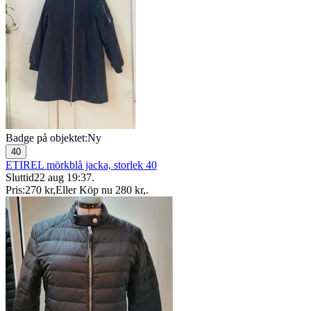
Badge på objektet:
Ny
40
ETIREL mörkblå jacka, storlek 40
Sluttid
22 aug 19:37
.
Pris:
270 kr
,
Eller Köp nu
280 kr
,
.