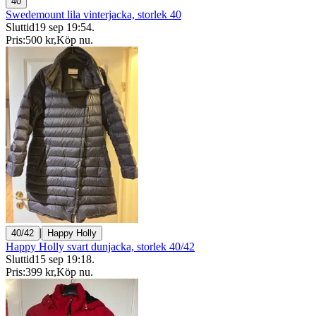
40
Swedemount lila vinterjacka, storlek 40
Sluttid
19 sep 19:54
.
Pris:
500 kr
,
Köp nu
.
|
40/42
Happy Holly
Happy Holly svart dunjacka, storlek 40/42
Sluttid
15 sep 19:18
.
Pris:
399 kr
,
Köp nu
.