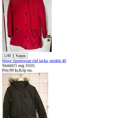
|
L/40
Kappa
Wave Sportswear röd jacka, storlek 40
Sluttid
15 aug 10:01
.
Pris:
99 kr
,
Köp nu
.