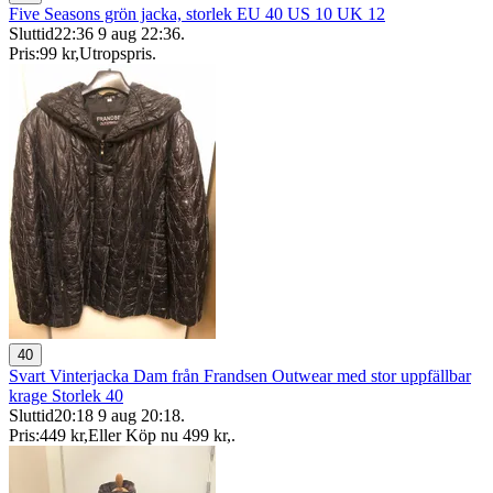
Five Seasons grön jacka, storlek EU 40 US 10 UK 12
Sluttid
22:36
9 aug 22:36
.
Pris:
99 kr
,
Utropspris
.
40
Svart Vinterjacka Dam från Frandsen Outwear med stor uppfällbar
krage Storlek 40
Sluttid
20:18
9 aug 20:18
.
Pris:
449 kr
,
Eller Köp nu
499 kr
,
.