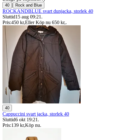
|
40
Rock and Blue
ROCKANDBLUE svart dunjacka, storlek 40
Sluttid
15 aug 09:21
.
Pris:
450 kr
,
Eller Köp nu
650 kr
,
.
40
Cappuccini svart jacka, storlek 40
Sluttid
6 okt 19:21
.
Pris:
139 kr
,
Köp nu
.