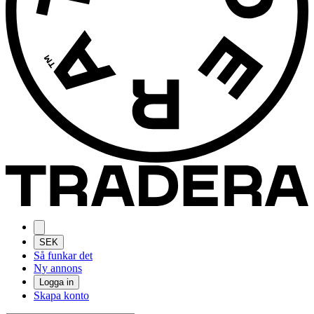
SEK
Så funkar det
Ny annons
Logga in
Skapa konto