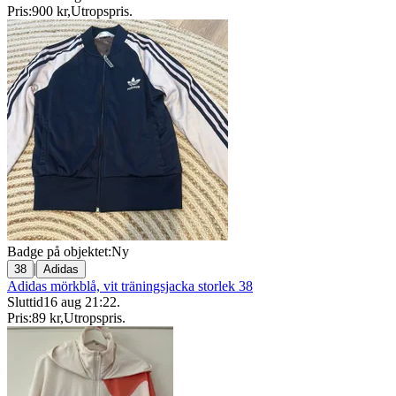
Pris:
900 kr
,
Utropspris
.
Badge på objektet:
Ny
|
38
Adidas
Adidas mörkblå, vit träningsjacka storlek 38
Sluttid
16 aug 21:22
.
Pris:
89 kr
,
Utropspris
.