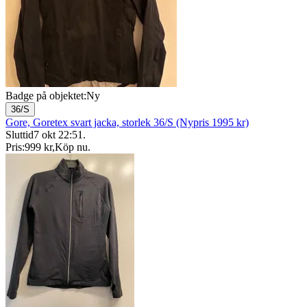
Badge på objektet:
Ny
36/S
Gore, Goretex svart jacka, storlek 36/S (Nypris 1995 kr)
Sluttid
7 okt 22:51
.
Pris:
999 kr
,
Köp nu
.