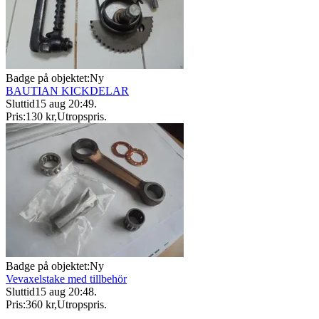
Badge på objektet:
Ny
BAUTIAN KICKDELAR
Sluttid
15 aug 20:49
.
Pris:
130 kr
,
Utropspris
.
Badge på objektet:
Ny
Vevaxelstake med tillbehör
Sluttid
15 aug 20:48
.
Pris:
360 kr
,
Utropspris
.