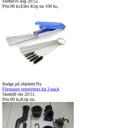
Sluttid
16 aug 20:52
.
Pris:
90 kr
,
Eller Köp nu
100 kr
,
.
Badge på objektet:
Ny
Förgasare rengörings kit 3-pack
Sluttid
8 okt 20:51
.
Pris:
99 kr
,
Köp nu
.