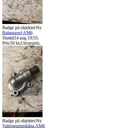
Badge på objektet:
Ny
Balansaxel AM6
Sluttid
14 aug 19:55
.
Pris:
50 kr
,
Utropspris
.
Badge på objektet:
Ny
Vattenpumpskåpa AM6