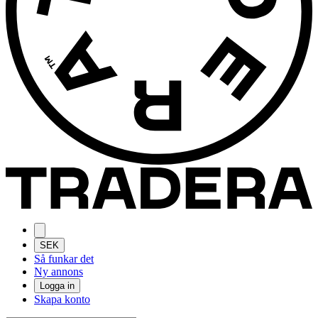
SEK
Så funkar det
Ny annons
Logga in
Skapa konto