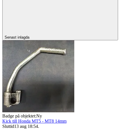
Senast inlagda
Badge på objektet:
Ny
Kick till Honda MT5 - MT8 14mm
Sluttid
13 aug 18:54
.