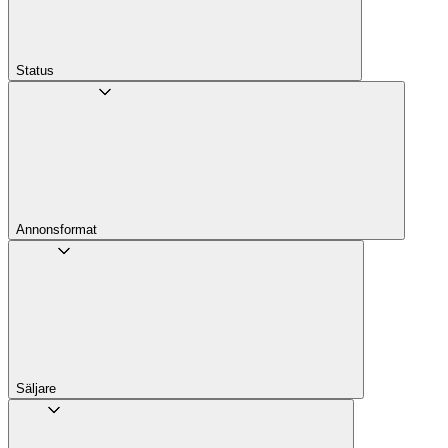
Status
Annons­format
Säljare