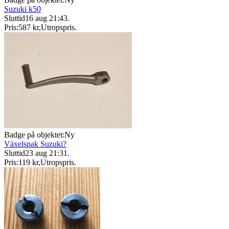
Suzuki k50
Sluttid
16 aug 21:43
.
Pris:
587 kr
,
Utropspris
.
Badge på objektet:
Ny
Växelspak Suzuki?
Sluttid
23 aug 21:31
.
Pris:
119 kr
,
Utropspris
.