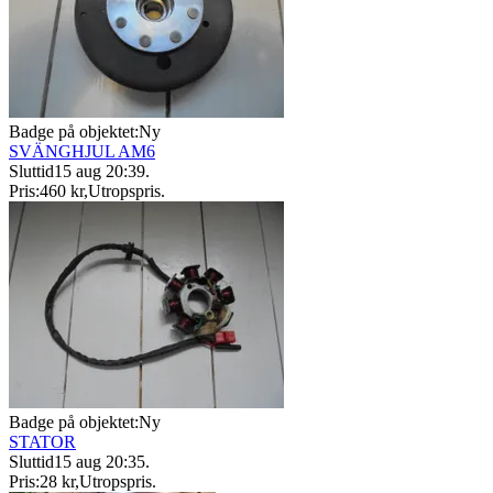
Badge på objektet:
Ny
SVÄNGHJUL AM6
Sluttid
15 aug 20:39
.
Pris:
460 kr
,
Utropspris
.
Badge på objektet:
Ny
STATOR
Sluttid
15 aug 20:35
.
Pris:
28 kr
,
Utropspris
.