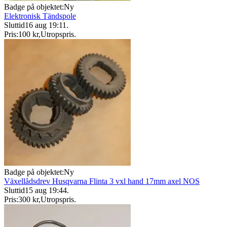
Badge på objektet:
Ny
Elektronisk Tändspole
Sluttid
16 aug 19:11
.
Pris:
100 kr
,
Utropspris
.
Badge på objektet:
Ny
Växellådsdrev Husqvarna Flinta 3 vxl hand 17mm axel NOS
Sluttid
15 aug 19:44
.
Pris:
300 kr
,
Utropspris
.