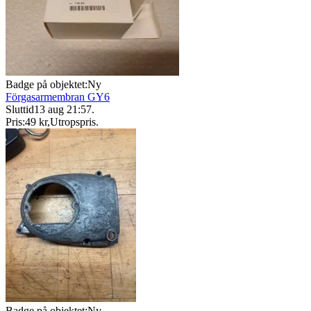
Badge på objektet:
Ny
Förgasarmembran GY6
Sluttid
13 aug 21:57
.
Pris:
49 kr
,
Utropspris
.
Badge på objektet:
Ny