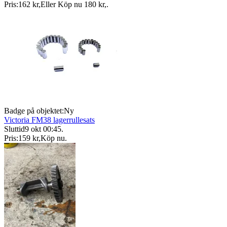
Pris:
162 kr
,
Eller Köp nu
180 kr
,
.
Badge på objektet:
Ny
Victoria FM38 lagerrullesats
Sluttid
9 okt 00:45
.
Pris:
159 kr
,
Köp nu
.