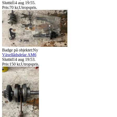
Sluttid
14 aug 19:55
.
Pris:
70 kr
,
Utropspris
.
Badge på objektet:
Ny
Växellådsdelar AM6
Sluttid
14 aug 19:53
.
Pris:
150 kr
,
Utropspris
.