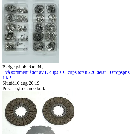
Badge på objektet:
Ny
Två sortimentlådor av E-clips + C-clips totalt 220 delar - Utropspris
1 kr!
Sluttid
16 aug 20:19
.
Pris:
1 kr
,
Ledande bud
.