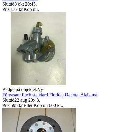
Sluttid
8 okt 20:45
.
Pris:
177 kr
,
Köp nu
.
Badge på objektet:
Ny
Förgasare Puch standard Florida, Dakota, Alabama
Sluttid
22 aug 20:43
.
Pris:
595 kr
,
Eller Köp nu
600 kr
,
.