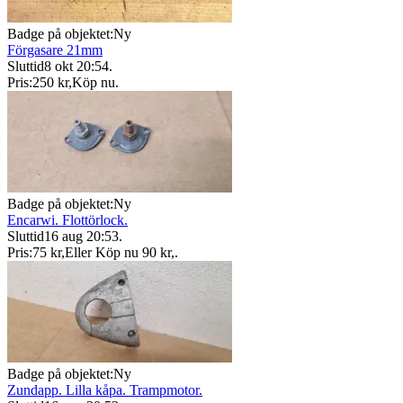
Badge på objektet:
Ny
Förgasare 21mm
Sluttid
8 okt 20:54
.
Pris:
250 kr
,
Köp nu
.
Badge på objektet:
Ny
Encarwi. Flottörlock.
Sluttid
16 aug 20:53
.
Pris:
75 kr
,
Eller Köp nu
90 kr
,
.
Badge på objektet:
Ny
Zundapp. Lilla kåpa. Trampmotor.