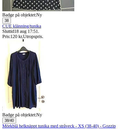
Badge på objektet:
Ny
38
CUE klänning/tunika
Sluttid
18 aug 17:51
.
Pris:
120 kr
,
Utropspris
.
Badge på objektet:
Ny
38/40
Mörkblå helknäppt tunika med stråveck - XS (38-40) - Gozzip