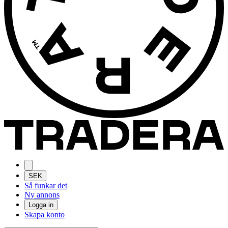
SEK
Så funkar det
Ny annons
Logga in
Skapa konto