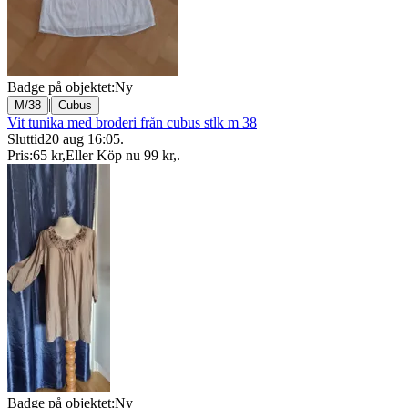
Badge på objektet:
Ny
|
M/38
Cubus
Vit tunika med broderi från cubus stlk m 38
Sluttid
20 aug 16:05
.
Pris:
65 kr
,
Eller Köp nu
99 kr
,
.
Badge på objektet:
Ny