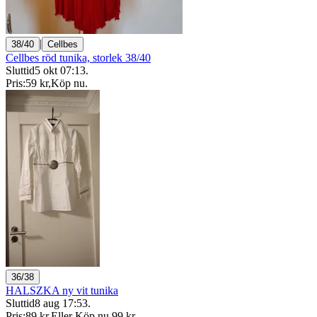
|
38/40
Cellbes
Cellbes röd tunika, storlek 38/40
Sluttid
5 okt 07:13
.
Pris:
59 kr
,
Köp nu
.
36/38
HALSZKA ny vit tunika
Sluttid
8 aug 17:53
.
Pris:
89 kr
,
Eller Köp nu
99 kr
,
.