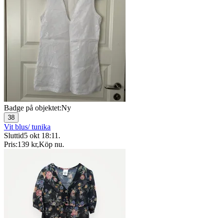
Badge på objektet:
Ny
38
Vit blus/ tunika
Sluttid
5 okt 18:11
.
Pris:
139 kr
,
Köp nu
.