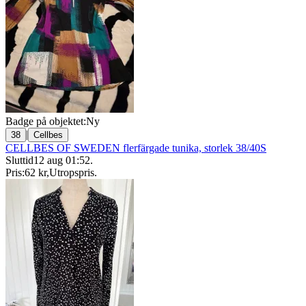
Badge på objektet:
Ny
|
38
Cellbes
CELLBES OF SWEDEN flerfärgade tunika, storlek 38/40S
Sluttid
12 aug 01:52
.
Pris:
62 kr
,
Utropspris
.