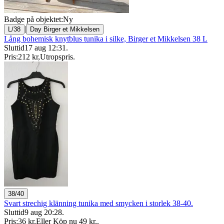
Badge på objektet:
Ny
|
L/38
Day Birger et Mikkelsen
Lång bohemisk knytblus tunika i silke, Birger et Mikkelsen 38 L
Sluttid
17 aug 12:31
.
Pris:
212 kr
,
Utropspris
.
38/40
Svart strechig klänning tunika med smycken i storlek 38-40.
Sluttid
9 aug 20:28
.
Pris:
36 kr
,
Eller Köp nu
49 kr
,
.