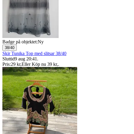
Badge på objektet:
Ny
38/40
Skir Tunika Top med slitsar 38/40
Sluttid
9 aug 20:41
.
Pris:
29 kr
,
Eller Köp nu
39 kr
,
.