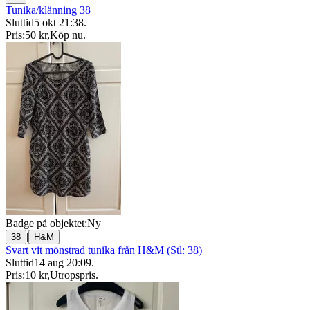
Tunika/klänning 38
Sluttid
5 okt 21:38
.
Pris:
50 kr
,
Köp nu
.
Badge på objektet:
Ny
|
38
H&M
Svart vit mönstrad tunika från H&M (Stl: 38)
Sluttid
14 aug 20:09
.
Pris:
10 kr
,
Utropspris
.