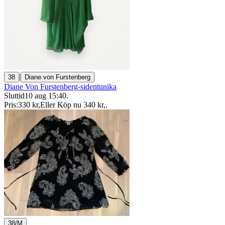
|
38
Diane von Furstenberg
Diane Von Furstenberg-sidentunika
Sluttid
10 aug 15:40
.
Pris:
330 kr
,
Eller Köp nu
340 kr
,
.
38/M