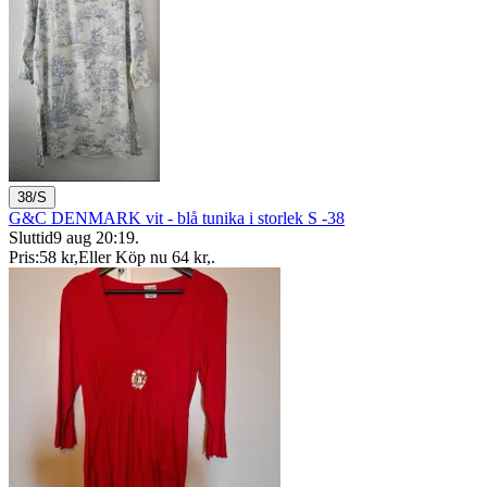
38/S
G&C DENMARK vit - blå tunika i storlek S -38
Sluttid
9 aug 20:19
.
Pris:
58 kr
,
Eller Köp nu
64 kr
,
.