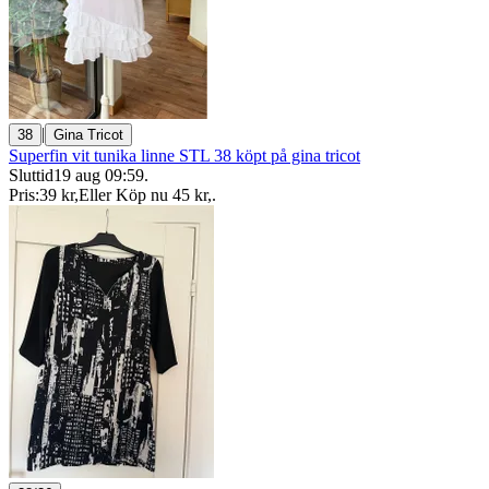
|
38
Gina Tricot
Superfin vit tunika linne STL 38 köpt på gina tricot
Sluttid
19 aug 09:59
.
Pris:
39 kr
,
Eller Köp nu
45 kr
,
.