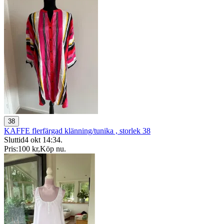
38
KAFFE flerfärgad klänning/tunika , storlek 38
Sluttid
4 okt 14:34
.
Pris:
100 kr
,
Köp nu
.