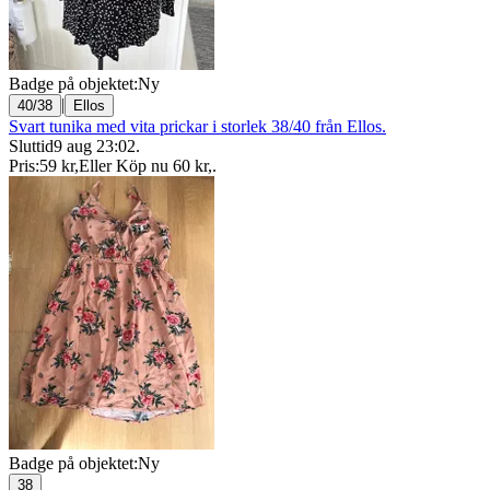
Badge på objektet:
Ny
|
40/38
Ellos
Svart tunika med vita prickar i storlek 38/40 från Ellos.
Sluttid
9 aug 23:02
.
Pris:
59 kr
,
Eller Köp nu
60 kr
,
.
Badge på objektet:
Ny
38