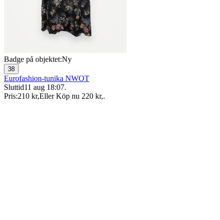
Badge på objektet:
Ny
38
Eurofashion-tunika NWOT
Sluttid
11 aug 18:07
.
Pris:
210 kr
,
Eller Köp nu
220 kr
,
.