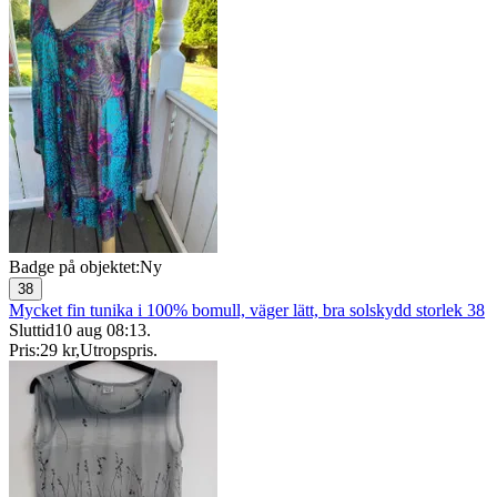
Badge på objektet:
Ny
38
Mycket fin tunika i 100% bomull, väger lätt, bra solskydd storlek 38
Sluttid
10 aug 08:13
.
Pris:
29 kr
,
Utropspris
.