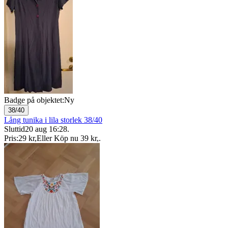
Badge på objektet:
Ny
38/40
Lång tunika i lila storlek 38/40
Sluttid
20 aug 16:28
.
Pris:
29 kr
,
Eller Köp nu
39 kr
,
.