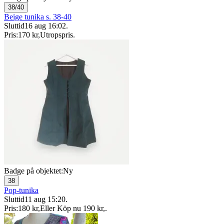
38/40
Beige tunika s. 38-40
Sluttid
16 aug 16:02
.
Pris:
170 kr
,
Utropspris
.
Badge på objektet:
Ny
38
Pop-tunika
Sluttid
11 aug 15:20
.
Pris:
180 kr
,
Eller Köp nu
190 kr
,
.