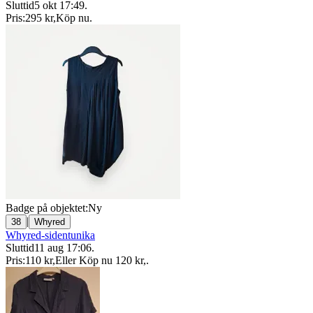
Sluttid
5 okt 17:49
.
Pris:
295 kr
,
Köp nu
.
Badge på objektet:
Ny
|
38
Whyred
Whyred-sidentunika
Sluttid
11 aug 17:06
.
Pris:
110 kr
,
Eller Köp nu
120 kr
,
.