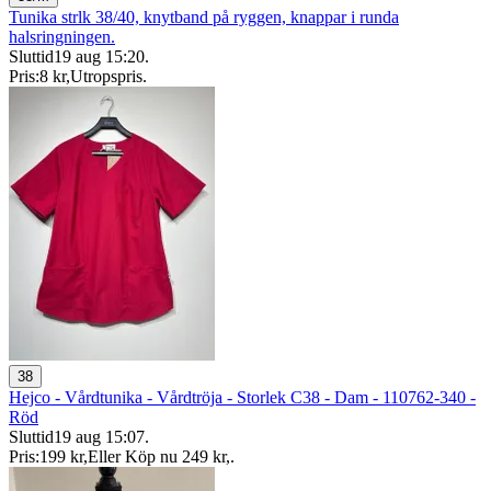
Tunika strlk 38/40, knytband på ryggen, knappar i runda
halsringningen.
Sluttid
19 aug 15:20
.
Pris:
8 kr
,
Utropspris
.
38
Hejco - Vårdtunika - Vårdtröja - Storlek C38 - Dam - 110762-340 -
Röd
Sluttid
19 aug 15:07
.
Pris:
199 kr
,
Eller Köp nu
249 kr
,
.