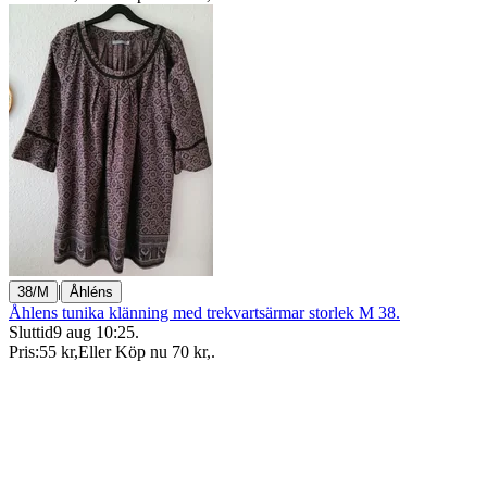
|
38/M
Åhléns
Åhlens tunika klänning med trekvartsärmar storlek M 38.
Sluttid
9 aug 10:25
.
Pris:
55 kr
,
Eller Köp nu
70 kr
,
.