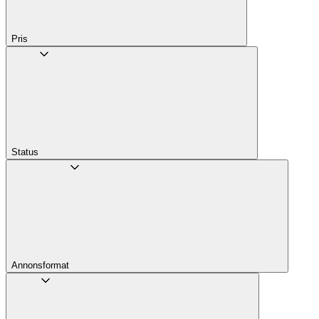
Pris
Status
Annons­format