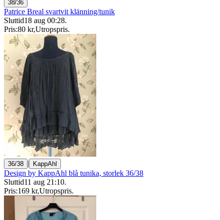
38/36
Patrice Breal svartvit klänning/tunik
Sluttid
18 aug 00:28
.
Pris:
80 kr
,
Utropspris
.
|
36/38
KappAhl
Design by KappAhl blå tunika, storlek 36/38
Sluttid
11 aug 21:10
.
Pris:
169 kr
,
Utropspris
.