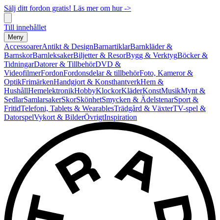
Sälj ditt fordon gratis! Läs mer om hur ->
Till innehållet
Meny
Accessoarer
Antikt & Design
Barnartiklar
Barnkläder &
Barnskor
Barnleksaker
Biljetter & Resor
Bygg & Verktyg
Böcker &
Tidningar
Datorer & Tillbehör
DVD &
Videofilmer
Fordon
Fordonsdelar & tillbehör
Foto, Kameror &
Optik
Frimärken
Handgjort & Konsthantverk
Hem &
Hushåll
Hemelektronik
Hobby
Klockor
Kläder
Konst
Musik
Mynt &
Sedlar
Samlarsaker
Skor
Skönhet
Smycken & Ädelstenar
Sport &
Fritid
Telefoni, Tablets & Wearables
Trädgård & Växter
TV-spel &
Datorspel
Vykort & Bilder
Övrigt
Inspiration