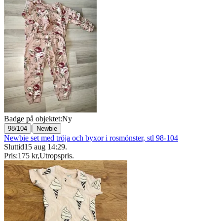
Badge på objektet:
Ny
|
98/104
Newbie
Newbie set med tröja och byxor i rosmönster, stl 98-104
Sluttid
15 aug 14:29
.
Pris:
175 kr
,
Utropspris
.