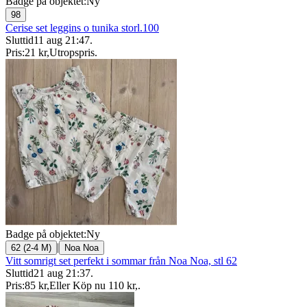
Badge på objektet:
Ny
98
Cerise set leggins o tunika storl.100
Sluttid
11 aug 21:47
.
Pris:
21 kr
,
Utropspris
.
Badge på objektet:
Ny
|
62 (2-4 M)
Noa Noa
Vitt somrigt set perfekt i sommar från Noa Noa, stl 62
Sluttid
21 aug 21:37
.
Pris:
85 kr
,
Eller Köp nu
110 kr
,
.