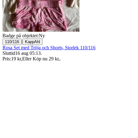
Badge på objektet:
Ny
|
110/116
KappAhl
Rosa Set med Tröja och Shorts, Storlek 110/116
Sluttid
16 aug 05:13
.
Pris:
19 kr
,
Eller Köp nu
29 kr
,
.