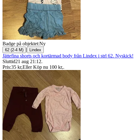
Badge på objektet:
Ny
|
62 (2-4 M)
Lindex
Jättefina shorts och kortärmad body från Lindex i strl 62. Nyskick!
Sluttid
21 aug 21:12
.
Pris:
35 kr
,
Eller Köp nu
100 kr
,
.