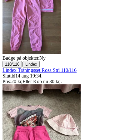
Badge på objektet:
Ny
|
110/116
Lindex
Lindex Träningsset Rosa Strl 110/116
Sluttid
14 aug 19:34
.
Pris:
20 kr
,
Eller Köp nu
30 kr
,
.