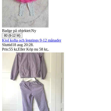
Badge på objektet:
Ny
80 (9-12 M)
Kjol kofta och leggings 9-12 månader
Sluttid
18 aug 20:28
.
Pris:
55 kr
,
Eller Köp nu
58 kr
,
.