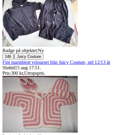
Badge på objektet:
Ny
|
146
Juicy Couture
Fint marinblott velourset från Juicy Couture, strl 12/13 år
Sluttid
15 aug 17:51
.
Pris:
300 kr
,
Utropspris
.