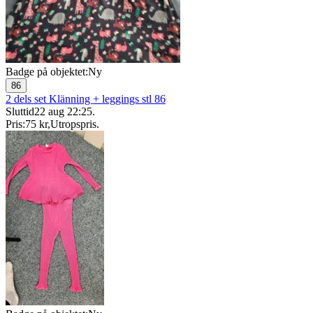
Badge på objektet:
Ny
86
2 dels set Klänning + leggings stl 86
Sluttid
22 aug 22:25
.
Pris:
75 kr
,
Utropspris
.