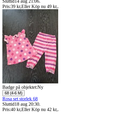
Sluttid
14 aug 21:06
.
Pris:
39 kr
,
Eller Köp nu
49 kr
,
.
Badge på objektet:
Ny
68 (4-6 M)
Rosa set storlek 68
Sluttid
18 aug 20:30
.
Pris:
40 kr
,
Eller Köp nu
42 kr
,
.