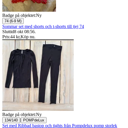
Badge på objektet:
Ny
74 (6-9 M)
Sommar set med shorts och t-shorts till tjej 74
Sluttid
8 okt 08:56
.
Pris:
44 kr
,
Köp nu
.
Badge på objektet:
Ny
|
134/140
POMPdeLux
Set med Ribbad bastop och tights från Pompdelux pomp storlek