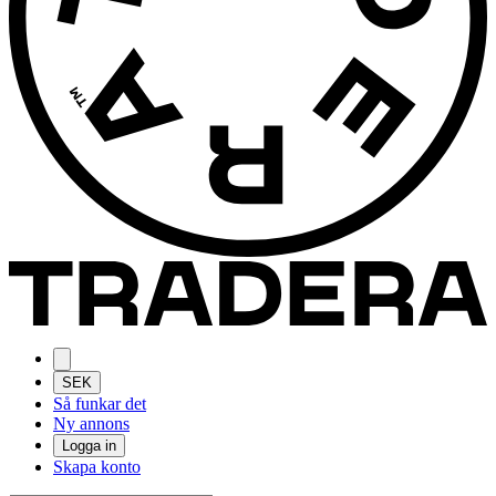
SEK
Så funkar det
Ny annons
Logga in
Skapa konto