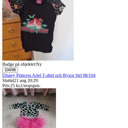
Badge på objektet:
Ny
104/98
Disney Princess Ariel T-shirt och Byxor Strl 98/104
Sluttid
21 aug 20:29
.
Pris:
25 kr
,
Utropspris
.