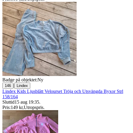
Badge på objektet:
Ny
|
146
Lindex
Lindex Kids Ljusblått Velourset Tröja och Utsvängda Byxor Strl
158/164
Sluttid
15 aug 19:35
.
Pris:
149 kr
,
Utropspris
.