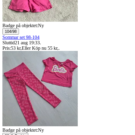
Badge på objektet:
Ny
104/98
Sommar set 98-104
Sluttid
21 aug 19:33
.
Pris:
53 kr
,
Eller Köp nu
55 kr
,
.
Badge på objektet:
Ny