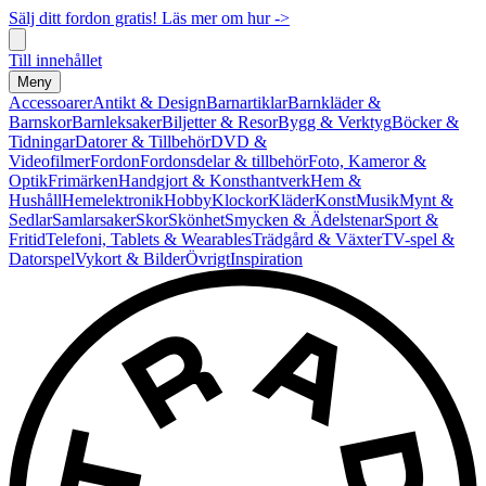
Sälj ditt fordon gratis! Läs mer om hur ->
Till innehållet
Meny
Accessoarer
Antikt & Design
Barnartiklar
Barnkläder &
Barnskor
Barnleksaker
Biljetter & Resor
Bygg & Verktyg
Böcker &
Tidningar
Datorer & Tillbehör
DVD &
Videofilmer
Fordon
Fordonsdelar & tillbehör
Foto, Kameror &
Optik
Frimärken
Handgjort & Konsthantverk
Hem &
Hushåll
Hemelektronik
Hobby
Klockor
Kläder
Konst
Musik
Mynt &
Sedlar
Samlarsaker
Skor
Skönhet
Smycken & Ädelstenar
Sport &
Fritid
Telefoni, Tablets & Wearables
Trädgård & Växter
TV-spel &
Datorspel
Vykort & Bilder
Övrigt
Inspiration