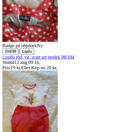
Badge på objektet:
Ny
|
104/98
Lupilu
Lupilu röd, vit, svart set storlek 98/104
Sluttid
12 aug 09:16
.
Pris:
19 kr
,
Eller Köp nu
20 kr
,
.