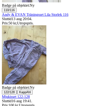
Badge på objektet:
Ny
110/116
Andy & EVAN Träningsset Lila Storlek 116
Sluttid
13 aug 20:04
.
Pris:
50 kr
,
Utropspris
.
Badge på objektet:
Ny
|
122/128
KappAhl
Mjukisset 122-128
Sluttid
16 aug 19:41
.
Pris:
100 kr
,
Utropspris
.