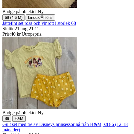
Badge på objektet:
Ny
|
68 (4-6 M)
Lindex/Åhléns
Jättefint set rosa och vinrött i storlek 68
Sluttid
21 aug 21:11
.
Pris:
40 kr
,
Utropspris
.
Badge på objektet:
Ny
|
86
H&M
Gult set med tre av Disneys prinsessor på från H&M, stl 86 (12-18
månader)