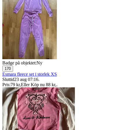
Badge på objektet:
Ny
170
Esmara fleece set i storlek XS
Sluttid
23 aug 07:16
.
Pris:
79 kr
,
Eller Köp nu
88 kr
,
.