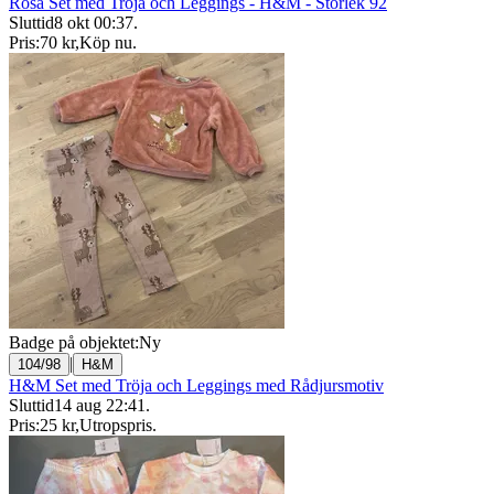
Rosa Set med Tröja och Leggings - H&M - Storlek 92
Sluttid
8 okt 00:37
.
Pris:
70 kr
,
Köp nu
.
Badge på objektet:
Ny
|
104/98
H&M
H&M Set med Tröja och Leggings med Rådjursmotiv
Sluttid
14 aug 22:41
.
Pris:
25 kr
,
Utropspris
.