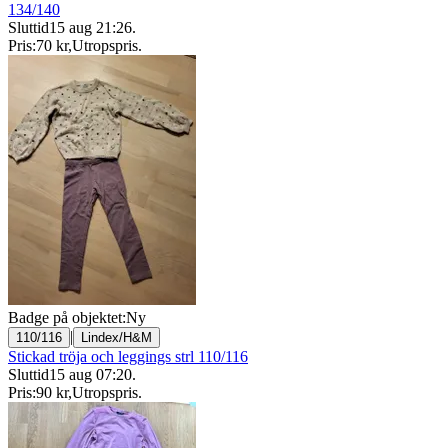
134/140
Sluttid
15 aug 21:26
.
Pris:
70 kr
,
Utropspris
.
Badge på objektet:
Ny
|
110/116
Lindex/H&M
Stickad tröja och leggings strl 110/116
Sluttid
15 aug 07:20
.
Pris:
90 kr
,
Utropspris
.