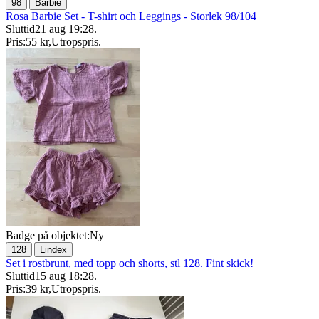
|
98
Barbie
Rosa Barbie Set - T-shirt och Leggings - Storlek 98/104
Sluttid
21 aug 19:28
.
Pris:
55 kr
,
Utropspris
.
Badge på objektet:
Ny
|
128
Lindex
Set i rostbrunt, med topp och shorts, stl 128. Fint skick!
Sluttid
15 aug 18:28
.
Pris:
39 kr
,
Utropspris
.