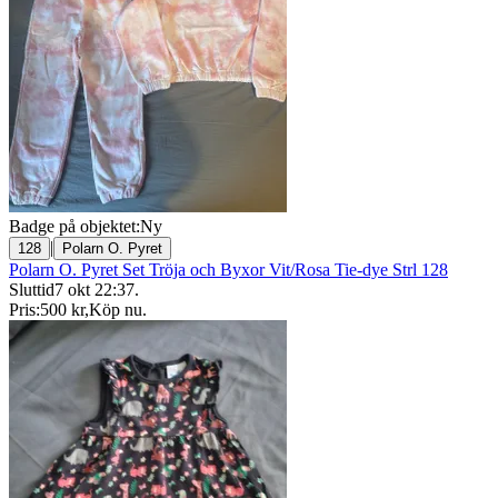
Badge på objektet:
Ny
|
128
Polarn O. Pyret
Polarn O. Pyret Set Tröja och Byxor Vit/Rosa Tie-dye Strl 128
Sluttid
7 okt 22:37
.
Pris:
500 kr
,
Köp nu
.