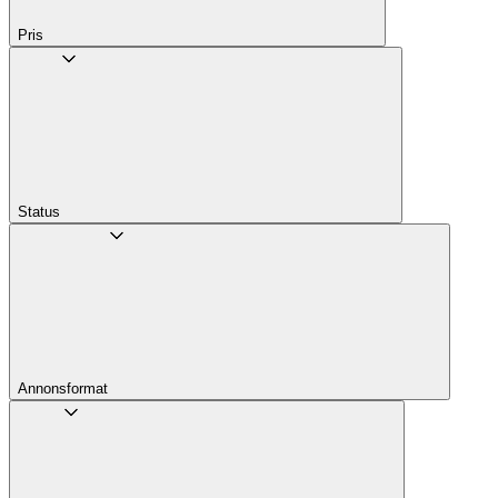
Pris
Status
Annons­format