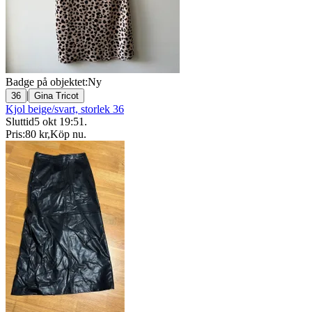
Badge på objektet:
Ny
|
36
Gina Tricot
Kjol beige/svart, storlek 36
Sluttid
5 okt 19:51
.
Pris:
80 kr
,
Köp nu
.