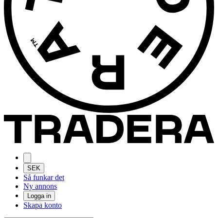
SEK
Så funkar det
Ny annons
Logga in
Skapa konto