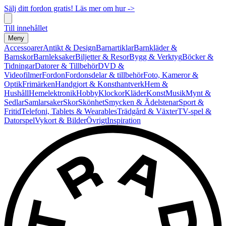
Sälj ditt fordon gratis! Läs mer om hur ->
Till innehållet
Meny
Accessoarer
Antikt & Design
Barnartiklar
Barnkläder &
Barnskor
Barnleksaker
Biljetter & Resor
Bygg & Verktyg
Böcker &
Tidningar
Datorer & Tillbehör
DVD &
Videofilmer
Fordon
Fordonsdelar & tillbehör
Foto, Kameror &
Optik
Frimärken
Handgjort & Konsthantverk
Hem &
Hushåll
Hemelektronik
Hobby
Klockor
Kläder
Konst
Musik
Mynt &
Sedlar
Samlarsaker
Skor
Skönhet
Smycken & Ädelstenar
Sport &
Fritid
Telefoni, Tablets & Wearables
Trädgård & Växter
TV-spel &
Datorspel
Vykort & Bilder
Övrigt
Inspiration