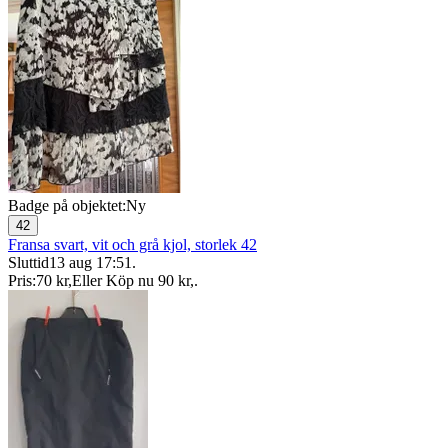
Badge på objektet:
Ny
42
Fransa svart, vit och grå kjol, storlek 42
Sluttid
13 aug 17:51
.
Pris:
70 kr
,
Eller Köp nu
90 kr
,
.