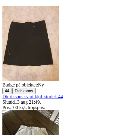
Badge på objektet:
Ny
|
44
Didriksons
Didriksons svart kjol, storlek 44
Sluttid
13 aug 21:49
.
Pris:
100 kr
,
Utropspris
.