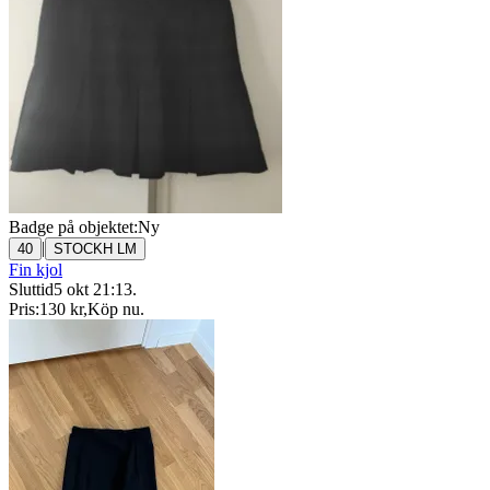
Badge på objektet:
Ny
|
40
STOCKH LM
Fin kjol
Sluttid
5 okt 21:13
.
Pris:
130 kr
,
Köp nu
.