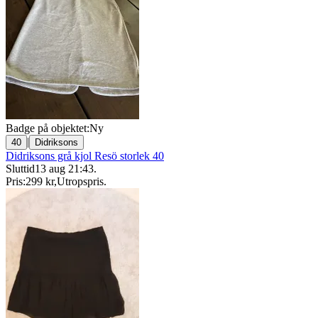
Badge på objektet:
Ny
|
40
Didriksons
Didriksons grå kjol Resö storlek 40
Sluttid
13 aug 21:43
.
Pris:
299 kr
,
Utropspris
.