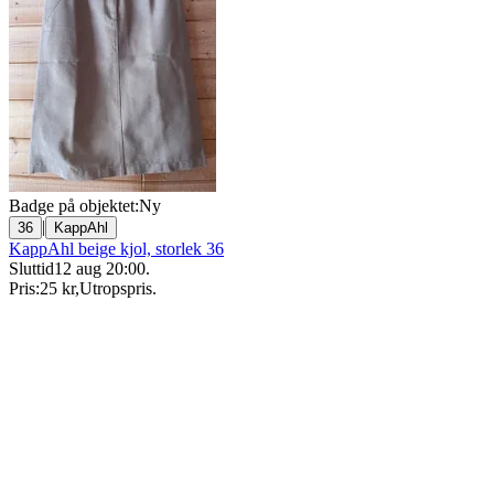
Badge på objektet:
Ny
|
36
KappAhl
KappAhl beige kjol, storlek 36
Sluttid
12 aug 20:00
.
Pris:
25 kr
,
Utropspris
.