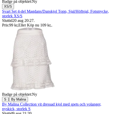
Badge på objektet:
Ny
XS/S
Svart Set 4-del Magdans/Danskjol Topp, Sjal/Höftsjal, Fotsmycke,
storlek XS/S
Sluttid
20 aug 20:27
.
Pris:
99 kr
,
Eller Köp nu
109 kr
,
.
Badge på objektet:
Ny
|
S
By Malina
By Malina Collection vit dressad kjol med spets och volanger,
nyskick, storlek S
Sluttid
9 aug 21:20
.