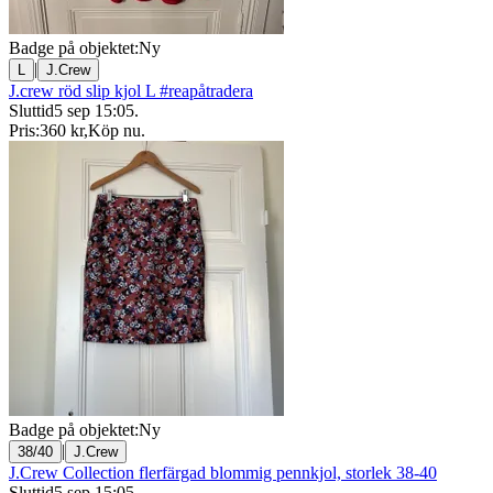
Badge på objektet:
Ny
|
L
J.Crew
J.crew röd slip kjol L #reapåtradera
Sluttid
5 sep 15:05
.
Pris:
360 kr
,
Köp nu
.
Badge på objektet:
Ny
|
38/40
J.Crew
J.Crew Collection flerfärgad blommig pennkjol, storlek 38-40
Sluttid
5 sep 15:05
.