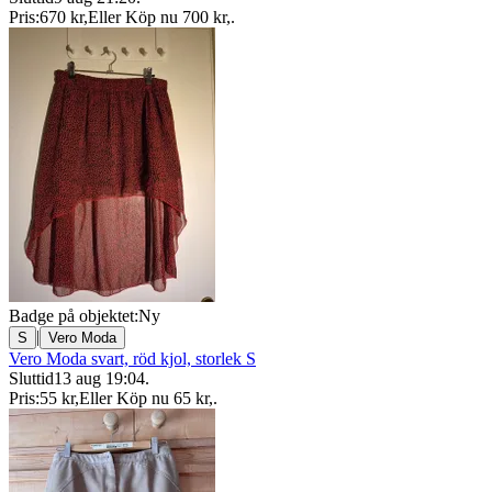
Pris:
670 kr
,
Eller Köp nu
700 kr
,
.
Badge på objektet:
Ny
|
S
Vero Moda
Vero Moda svart, röd kjol, storlek S
Sluttid
13 aug 19:04
.
Pris:
55 kr
,
Eller Köp nu
65 kr
,
.