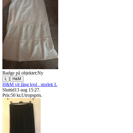
Badge på objektet:
Ny
|
L
H&M
H&M vit lång kjol . storlek L
Sluttid
13 aug 15:27
.
Pris:
50 kr
,
Utropspris
.