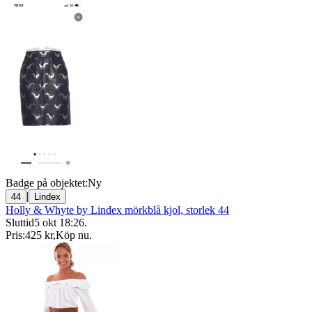
Badge på objektet:
Ny
|
44
Lindex
Holly & Whyte by Lindex mörkblå kjol, storlek 44
Sluttid
5 okt 18:26
.
Pris:
425 kr
,
Köp nu
.