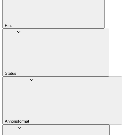
Pris
Status
Annons­format