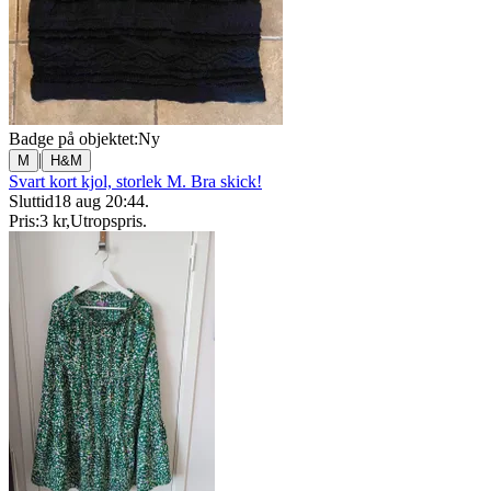
Badge på objektet:
Ny
|
M
H&M
Svart kort kjol, storlek M. Bra skick!
Sluttid
18 aug 20:44
.
Pris:
3 kr
,
Utropspris
.