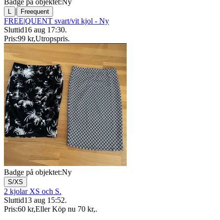
Badge på objektet:
Ny
|
L
Freequent
FREE|QUENT svart/vit kjol - Ny
Sluttid
16 aug 17:30
.
Pris:
99 kr
,
Utropspris
.
Badge på objektet:
Ny
S/XS
2 kjolar XS och S.
Sluttid
13 aug 15:52
.
Pris:
60 kr
,
Eller Köp nu
70 kr
,
.