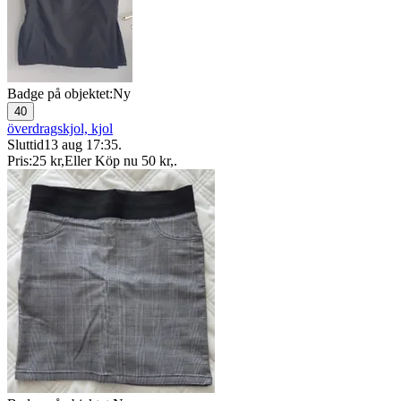
Badge på objektet:
Ny
40
överdragskjol, kjol
Sluttid
13 aug 17:35
.
Pris:
25 kr
,
Eller Köp nu
50 kr
,
.