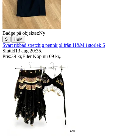
Badge på objektet:
Ny
|
S
H&M
Svart ribbad stretchig pennkjol från H&M i storlek S
Sluttid
13 aug 20:35
.
Pris:
39 kr
,
Eller Köp nu
69 kr
,
.