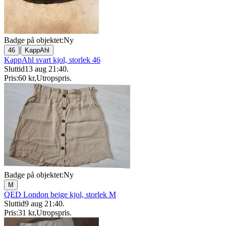
Badge på objektet:
Ny
|
46
KappAhl
KappAhl svart kjol, storlek 46
Sluttid
13 aug 21:40
.
Pris:
60 kr
,
Utropspris
.
Badge på objektet:
Ny
M
QED London beige kjol, storlek M
Sluttid
9 aug 21:40
.
Pris:
31 kr
,
Utropspris
.