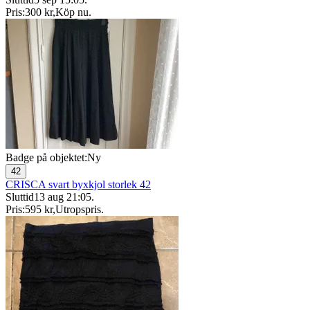
Pris:
300 kr
,
Köp nu
.
Badge på objektet:
Ny
42
CRISCA svart byxkjol storlek 42
Sluttid
13 aug 21:05
.
Pris:
595 kr
,
Utropspris
.