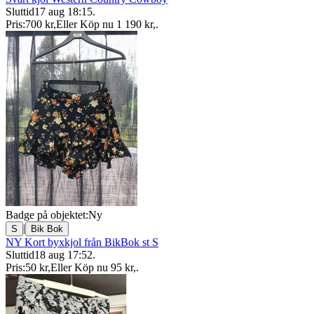
Sluttid
17 aug 18:15
.
Pris:
700 kr
,
Eller Köp nu
1 190 kr
,
.
Badge på objektet:
Ny
|
S
Bik Bok
NY Kort byxkjol från BikBok st S
Sluttid
18 aug 17:52
.
Pris:
50 kr
,
Eller Köp nu
95 kr
,
.