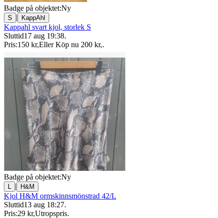
Badge på objektet:
Ny
|
S
KappAhl
Kappahl svart kjol, storlek S
Sluttid
17 aug 19:38
.
Pris:
150 kr
,
Eller Köp nu
200 kr
,
.
Badge på objektet:
Ny
|
L
H&M
Kjol H&M ormskinnsmönstrad 42/L
Sluttid
13 aug 18:27
.
Pris:
29 kr
,
Utropspris
.