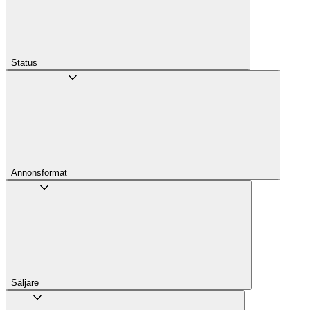
Status
Annons­format
Säljare