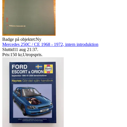
Badge på objektet:
Ny
Mercedes 250C / CE 1968 - 1972, intern introduktion
Sluttid
11 aug 21:37
.
Pris:
150 kr
,
Utropspris
.