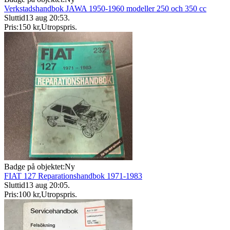
Verkstadshandbok JAWA 1950-1960 modeller 250 och 350 cc
Sluttid
13 aug 20:53
.
Pris:
150 kr
,
Utropspris
.
Badge på objektet:
Ny
FIAT 127 Reparationshandbok 1971-1983
Sluttid
13 aug 20:05
.
Pris:
100 kr
,
Utropspris
.