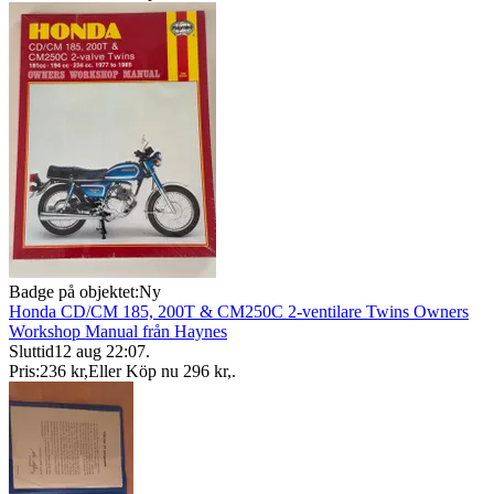
Badge på objektet:
Ny
Honda CD/CM 185, 200T & CM250C 2-ventilare Twins Owners
Workshop Manual från Haynes
Sluttid
12 aug 22:07
.
Pris:
236 kr
,
Eller Köp nu
296 kr
,
.