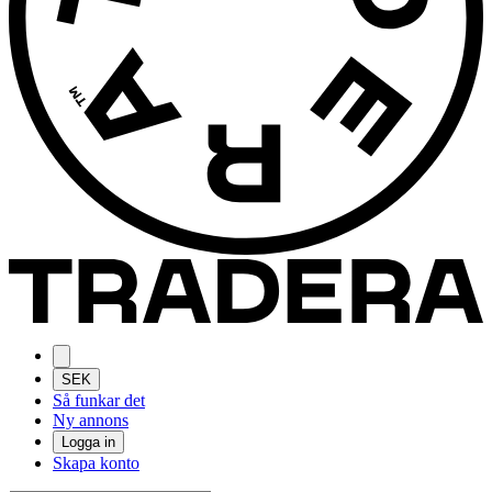
SEK
Så funkar det
Ny annons
Logga in
Skapa konto