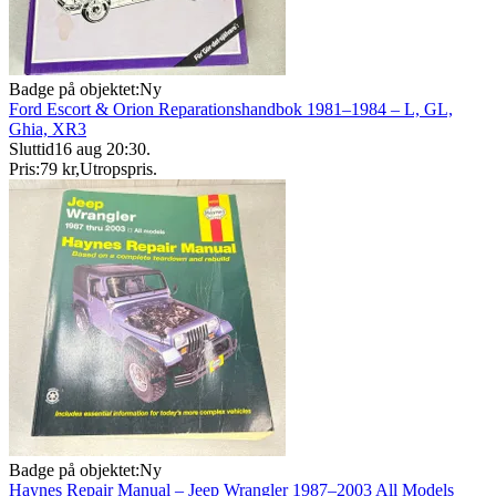
Badge på objektet:
Ny
Ford Escort & Orion Reparationshandbok 1981–1984 – L, GL,
Ghia, XR3
Sluttid
16 aug 20:30
.
Pris:
79 kr
,
Utropspris
.
Badge på objektet:
Ny
Haynes Repair Manual – Jeep Wrangler 1987–2003 All Models