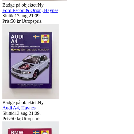
Badge på objektet:
Ny
Ford Escort & Orion, Haynes
Sluttid
13 aug 21:09
.
Pris:
50 kr
,
Utropspris
.
Badge på objektet:
Ny
Audi A4, Haynes
Sluttid
13 aug 21:09
.
Pris:
50 kr
,
Utropspris
.