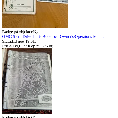
Badge på objektet:
Ny
OMC Stern Drive Parts Book och Owner's/Operator's Manual
Sluttid
13 aug 19:01
.
Pris:
40 kr
,
Eller Köp nu
375 kr
,
.
Badge på objektet:
Ny