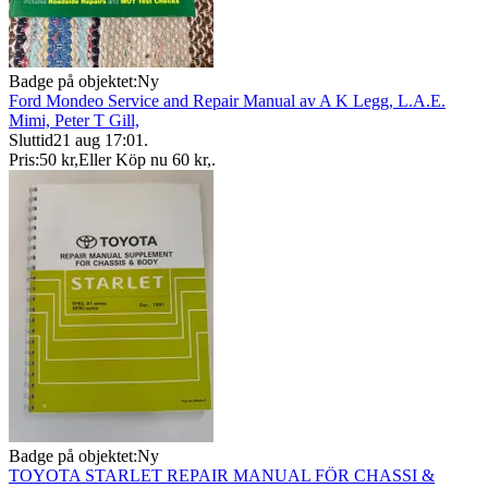
Badge på objektet:
Ny
Ford Mondeo Service and Repair Manual av A K Legg, L.A.E.
Mimi, Peter T Gill,
Sluttid
21 aug 17:01
.
Pris:
50 kr
,
Eller Köp nu
60 kr
,
.
Badge på objektet:
Ny
TOYOTA STARLET REPAIR MANUAL FÖR CHASSI &