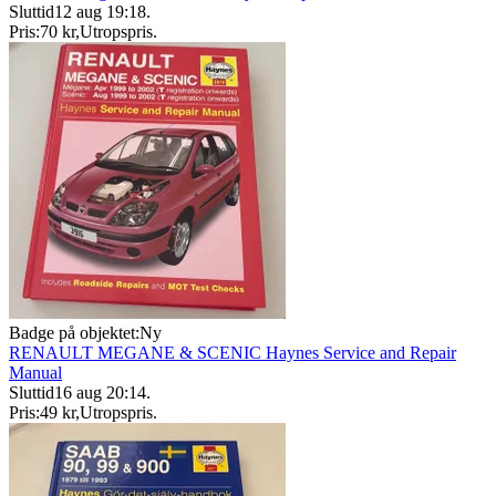
Sluttid
12 aug 19:18
.
Pris:
70 kr
,
Utropspris
.
Badge på objektet:
Ny
RENAULT MEGANE & SCENIC Haynes Service and Repair
Manual
Sluttid
16 aug 20:14
.
Pris:
49 kr
,
Utropspris
.