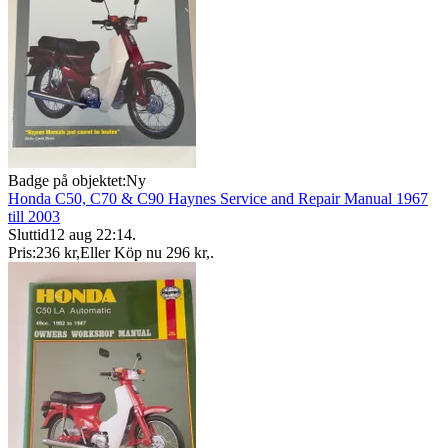
Badge på objektet:
Ny
Honda C50, C70 & C90 Haynes Service and Repair Manual 1967
till 2003
Sluttid
12 aug 22:14
.
Pris:
236 kr
,
Eller Köp nu
296 kr
,
.