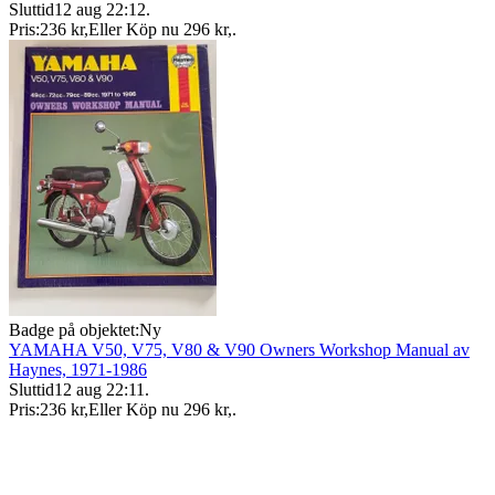
Sluttid
12 aug 22:12
.
Pris:
236 kr
,
Eller Köp nu
296 kr
,
.
Badge på objektet:
Ny
YAMAHA V50, V75, V80 & V90 Owners Workshop Manual av
Haynes, 1971-1986
Sluttid
12 aug 22:11
.
Pris:
236 kr
,
Eller Köp nu
296 kr
,
.