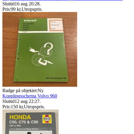
Sluttid
16 aug 20:28
.
Pris:
99 kr
,
Utropspris
.
Badge på objektet:
Ny
Kopplingsschema Volvo 960
Sluttid
12 aug 22:27
.
Pris:
150 kr
,
Utropspris
.