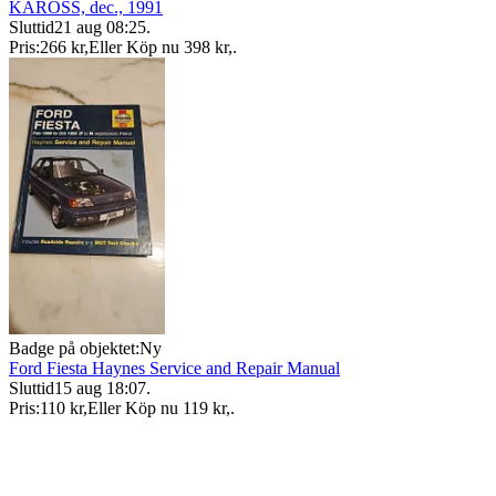
KAROSS, dec., 1991
Sluttid
21 aug 08:25
.
Pris:
266 kr
,
Eller Köp nu
398 kr
,
.
Badge på objektet:
Ny
Ford Fiesta Haynes Service and Repair Manual
Sluttid
15 aug 18:07
.
Pris:
110 kr
,
Eller Köp nu
119 kr
,
.