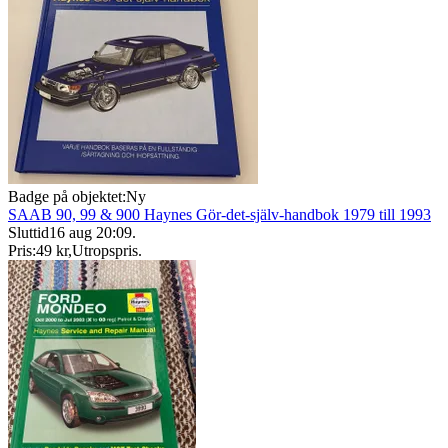
Badge på objektet:
Ny
SAAB 90, 99 & 900 Haynes Gör-det-själv-handbok 1979 till 1993
Sluttid
16 aug 20:09
.
Pris:
49 kr
,
Utropspris
.