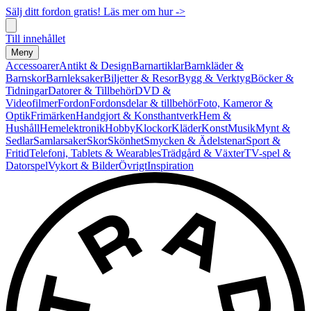
Sälj ditt fordon gratis! Läs mer om hur ->
Till innehållet
Meny
Accessoarer
Antikt & Design
Barnartiklar
Barnkläder &
Barnskor
Barnleksaker
Biljetter & Resor
Bygg & Verktyg
Böcker &
Tidningar
Datorer & Tillbehör
DVD &
Videofilmer
Fordon
Fordonsdelar & tillbehör
Foto, Kameror &
Optik
Frimärken
Handgjort & Konsthantverk
Hem &
Hushåll
Hemelektronik
Hobby
Klockor
Kläder
Konst
Musik
Mynt &
Sedlar
Samlarsaker
Skor
Skönhet
Smycken & Ädelstenar
Sport &
Fritid
Telefoni, Tablets & Wearables
Trädgård & Växter
TV-spel &
Datorspel
Vykort & Bilder
Övrigt
Inspiration