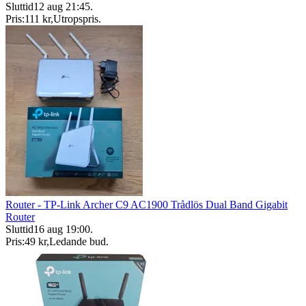
Sluttid
12 aug 21:45
.
Pris:
111 kr
,
Utropspris
.
Router - TP-Link Archer C9 AC1900 Trådlös Dual Band Gigabit
Router
Sluttid
16 aug 19:00
.
Pris:
49 kr
,
Ledande bud
.