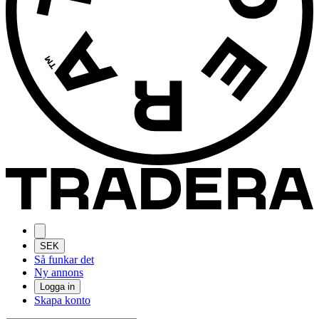
SEK
Så funkar det
Ny annons
Logga in
Skapa konto