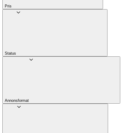
Pris
Status
Annons­format