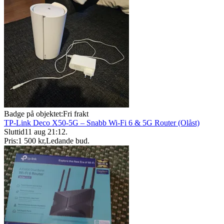
Badge på objektet:
Fri frakt
TP-Link Deco X50-5G – Snabb Wi-Fi 6 & 5G Router (Olåst)
Sluttid
11 aug 21:12
.
Pris:
1 500 kr
,
Ledande bud
.