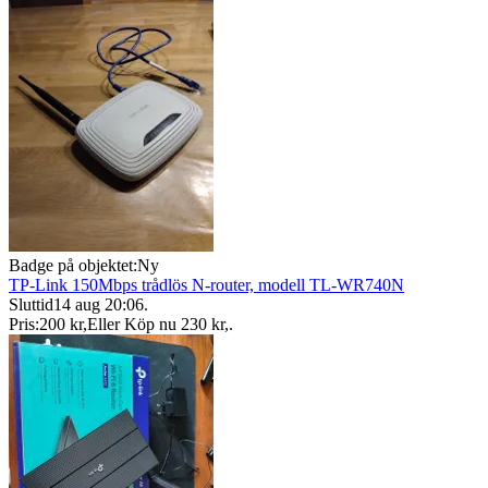
Badge på objektet:
Ny
TP-Link 150Mbps trådlös N-router, modell TL-WR740N
Sluttid
14 aug 20:06
.
Pris:
200 kr
,
Eller Köp nu
230 kr
,
.