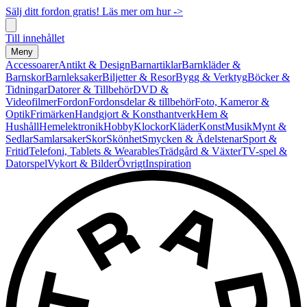
Sälj ditt fordon gratis! Läs mer om hur ->
Till innehållet
Meny
Accessoarer
Antikt & Design
Barnartiklar
Barnkläder &
Barnskor
Barnleksaker
Biljetter & Resor
Bygg & Verktyg
Böcker &
Tidningar
Datorer & Tillbehör
DVD &
Videofilmer
Fordon
Fordonsdelar & tillbehör
Foto, Kameror &
Optik
Frimärken
Handgjort & Konsthantverk
Hem &
Hushåll
Hemelektronik
Hobby
Klockor
Kläder
Konst
Musik
Mynt &
Sedlar
Samlarsaker
Skor
Skönhet
Smycken & Ädelstenar
Sport &
Fritid
Telefoni, Tablets & Wearables
Trädgård & Växter
TV-spel &
Datorspel
Vykort & Bilder
Övrigt
Inspiration