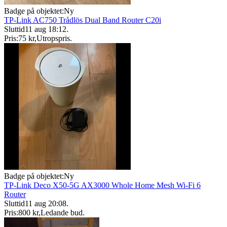
Badge på objektet:
Ny
TP-Link AC750 Trådlös Dual Band Router C20i
Sluttid
11 aug 18:12
.
Pris:
75 kr
,
Utropspris
.
Badge på objektet:
Ny
TP-Link Deco X50-5G AX3000 Whole Home Mesh Wi-Fi 6
Router
Sluttid
11 aug 20:08
.
Pris:
800 kr
,
Ledande bud
.