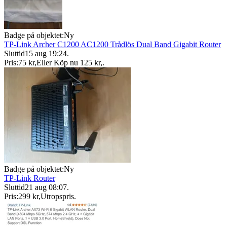
Badge på objektet:
Ny
TP-Link Archer C1200 AC1200 Trådlös Dual Band Gigabit Router
Sluttid
15 aug 19:24
.
Pris:
75 kr
,
Eller Köp nu
125 kr
,
.
Badge på objektet:
Ny
TP-Link Router
Sluttid
21 aug 08:07
.
Pris:
299 kr
,
Utropspris
.