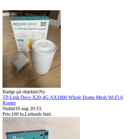
Badge på objektet:
Ny
TP-Link Deco X20-4G AX1800 Whole Home Mesh Wi-Fi 6
Router
Sluttid
16 aug 20:33
.
Pris:
100 kr
,
Ledande bud
.