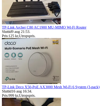
TP-Link Archer C80 AC1900 MU-MIMO Wi-Fi Router
Sluttid
9 aug 21:53
.
Pris:
125 kr
,
Utropspris
.
TP-Link Deco X50-PoE AX3000 Mesh Wi-Fi 6 System (3-pack)
Sluttid
16 aug 16:34
.
Pris:
999 kr
,
Utropspris
.