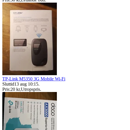
TP-Link M5350 3G Mobile Wi-Fi
Sluttid
13 aug 10:15
.
Pris:
20 kr
,
Utropspris
.