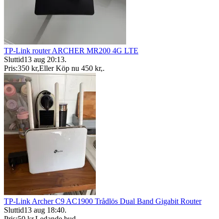
TP-Link router ARCHER MR200 4G LTE
Sluttid
13 aug 20:13
.
Pris:
350 kr
,
Eller Köp nu
450 kr
,
.
TP-Link Archer C9 AC1900 Trådlös Dual Band Gigabit Router
Sluttid
13 aug 18:40
.
Pris:
50 kr
,
Ledande bud
.