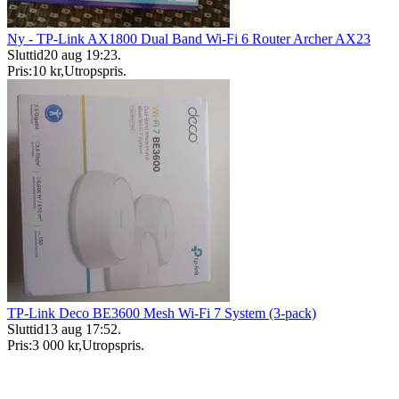
Ny - TP-Link AX1800 Dual Band Wi-Fi 6 Router Archer AX23
Sluttid
20 aug 19:23
.
Pris:
10 kr
,
Utropspris
.
TP-Link Deco BE3600 Mesh Wi-Fi 7 System (3-pack)
Sluttid
13 aug 17:52
.
Pris:
3 000 kr
,
Utropspris
.