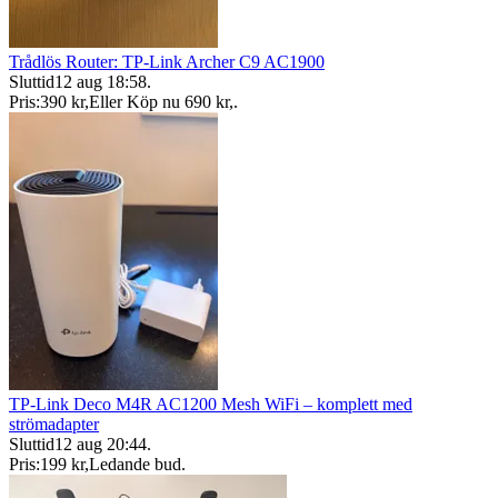
Trådlös Router: TP-Link Archer C9 AC1900
Sluttid
12 aug 18:58
.
Pris:
390 kr
,
Eller Köp nu
690 kr
,
.
TP-Link Deco M4R AC1200 Mesh WiFi – komplett med
strömadapter
Sluttid
12 aug 20:44
.
Pris:
199 kr
,
Ledande bud
.