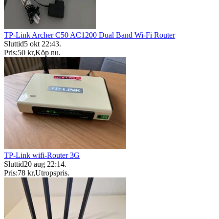
TP-Link Archer C50 AC1200 Dual Band Wi-Fi Router
Sluttid
5 okt 22:43
.
Pris:
50 kr
,
Köp nu
.
TP-Link wifi-Router 3G
Sluttid
20 aug 22:14
.
Pris:
78 kr
,
Utropspris
.