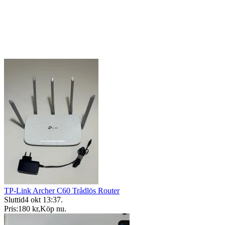
TP-Link Archer C60 Trådlös Router
Sluttid
4 okt 13:37
.
Pris:
180 kr
,
Köp nu
.