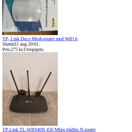
TP- Link Deco Mesh-router med WiFi 6
Sluttid
11 aug 20:01
.
Pris:
275 kr
,
Utropspris
.
TP-Link TL-WR940N 450 Mbps trådlös N-router