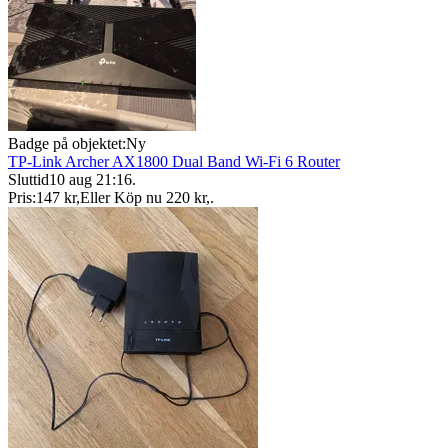
Badge på objektet:
Ny
TP-Link Archer AX1800 Dual Band Wi-Fi 6 Router
Sluttid
10 aug 21:16
.
Pris:
147 kr
,
Eller Köp nu
220 kr
,
.