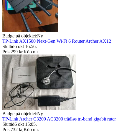
Badge på objektet:
Ny
TP-Link AX1500 Next-Gen Wi-Fi 6 Router Archer AX12
Sluttid
6 okt 16:56
.
Pris:
299 kr
,
Köp nu
.
Badge på objektet:
Ny
TP-Link Archer C3200 AC3200 trådløs tri-band gigabit ruter
Sluttid
6 okt 15:05
.
Pris:
732 kr
,
Köp nu
.