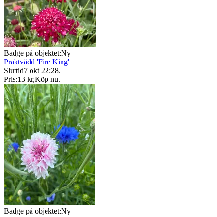
Badge på objektet:
Ny
Praktvädd 'Fire King'
Sluttid
7 okt 22:28
.
Pris:
13 kr
,
Köp nu
.
Badge på objektet:
Ny