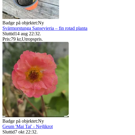
Badge på objektet:
Ny
Svärmorstunga Sansevieria – fin rotad planta
Sluttid
14 aug 22:32
.
Pris:
79 kr
,
Utropspris
.
Badge på objektet:
Ny
Geum 'Mai Tai' - Nejlikrot
Sluttid
7 okt 22:32
.