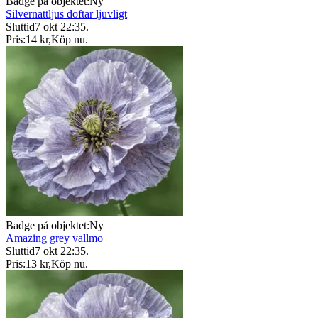
Badge på objektet:
Ny
Silvernattljus doftar ljuvligt
Sluttid
7 okt 22:35
.
Pris:
14 kr
,
Köp nu
.
Badge på objektet:
Ny
Amazing grey vallmo
Sluttid
7 okt 22:35
.
Pris:
13 kr
,
Köp nu
.