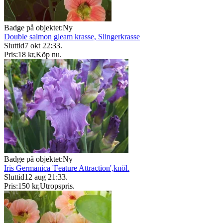
Badge på objektet:
Ny
Double salmon gleam krasse, Slingerkrasse
Sluttid
7 okt 22:33
.
Pris:
18 kr
,
Köp nu
.
Badge på objektet:
Ny
Iris Germanica 'Feature Attraction',knöl.
Sluttid
12 aug 21:33
.
Pris:
150 kr
,
Utropspris
.