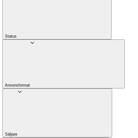
Status
Annons­format
Säljare