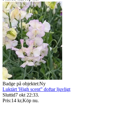
Badge på objektet:
Ny
Luktärt 'High scent” doftar ljuvligt
Sluttid
7 okt 22:33
.
Pris:
14 kr
,
Köp nu
.