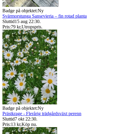
Badge på objektet:
Ny
Svärmorstunga Sansevieria – fin rotad planta
Sluttid
15 aug 22:30
.
Pris:
79 kr
,
Utropspris
.
Badge på objektet:
Ny
Prästkrage - Flerårig trädgårdsväxt perenn
Sluttid
7 okt 22:30
.
Pris:
13 kr
,
Köp nu
.