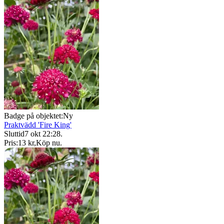
Badge på objektet:
Ny
Praktvädd 'Fire King'
Sluttid
7 okt 22:28
.
Pris:
13 kr
,
Köp nu
.