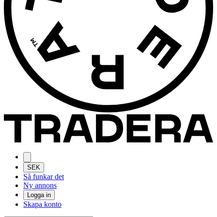
SEK
Så funkar det
Ny annons
Logga in
Skapa konto