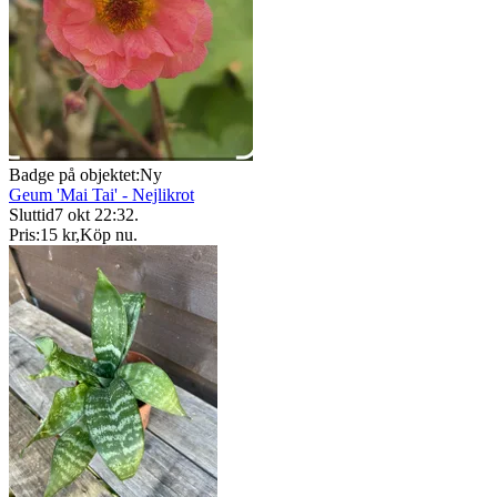
Badge på objektet:
Ny
Geum 'Mai Tai' - Nejlikrot
Sluttid
7 okt 22:32
.
Pris:
15 kr
,
Köp nu
.