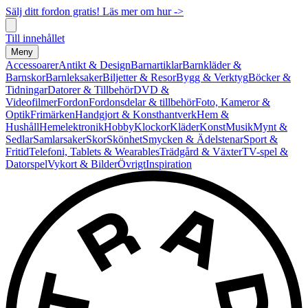
Sälj ditt fordon gratis! Läs mer om hur ->
Till innehållet
Meny
Accessoarer
Antikt & Design
Barnartiklar
Barnkläder &
Barnskor
Barnleksaker
Biljetter & Resor
Bygg & Verktyg
Böcker &
Tidningar
Datorer & Tillbehör
DVD &
Videofilmer
Fordon
Fordonsdelar & tillbehör
Foto, Kameror &
Optik
Frimärken
Handgjort & Konsthantverk
Hem &
Hushåll
Hemelektronik
Hobby
Klockor
Kläder
Konst
Musik
Mynt &
Sedlar
Samlarsaker
Skor
Skönhet
Smycken & Ädelstenar
Sport &
Fritid
Telefoni, Tablets & Wearables
Trädgård & Växter
TV-spel &
Datorspel
Vykort & Bilder
Övrigt
Inspiration