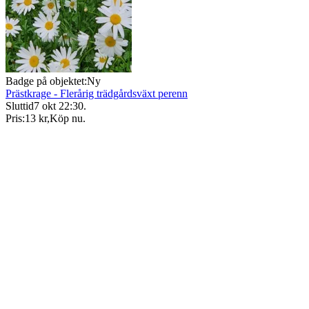
Badge på objektet:
Ny
Prästkrage - Flerårig trädgårdsväxt perenn
Sluttid
7 okt 22:30
.
Pris:
13 kr
,
Köp nu
.