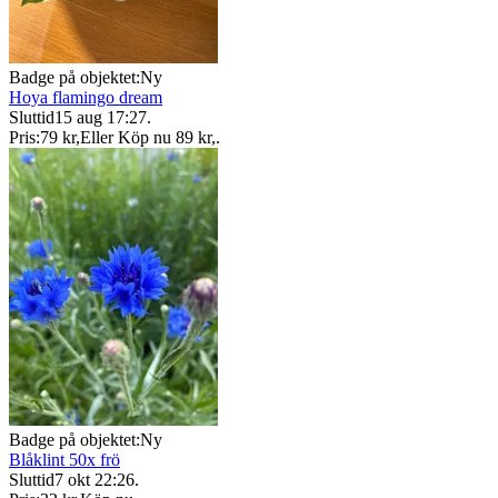
Badge på objektet:
Ny
Hoya flamingo dream
Sluttid
15 aug 17:27
.
Pris:
79 kr
,
Eller Köp nu
89 kr
,
.
Badge på objektet:
Ny
Blåklint 50x frö
Sluttid
7 okt 22:26
.