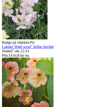
Badge på objektet:
Ny
Luktärt 'High scent” doftar ljuvligt
Sluttid
7 okt 22:33
.
Pris:
14 kr
,
Köp nu
.