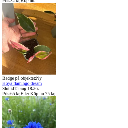
Pris:
32 kr
,
Köp nu
.
Badge på objektet:
Ny
Hoya flamingo dream
Sluttid
15 aug 18:26
.
Pris:
65 kr
,
Eller Köp nu
75 kr
,
.