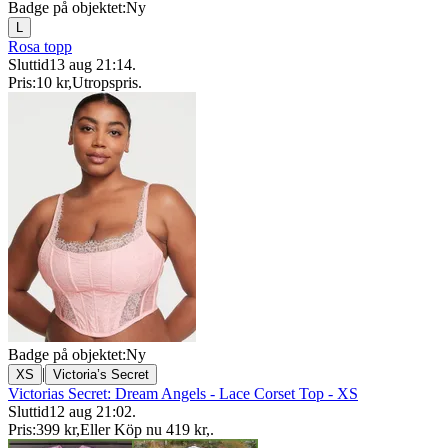
Badge på objektet:
Ny
L
Rosa topp
Sluttid
13 aug 21:14
.
Pris:
10 kr
,
Utropspris
.
Badge på objektet:
Ny
|
XS
Victoria’s Secret
Victorias Secret: Dream Angels - Lace Corset Top - XS
Sluttid
12 aug 21:02
.
Pris:
399 kr
,
Eller Köp nu
419 kr
,
.