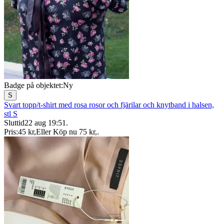
Badge på objektet:
Ny
S
Svart topp/t-shirt med rosa rosor och fjärilar och knytband i halsen,
stl S
Sluttid
22 aug 19:51
.
Pris:
45 kr
,
Eller Köp nu
75 kr
,
.