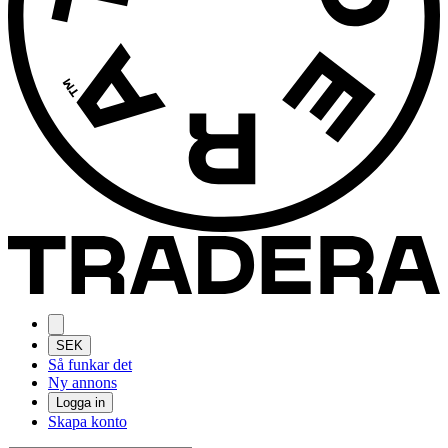
SEK
Så funkar det
Ny annons
Logga in
Skapa konto