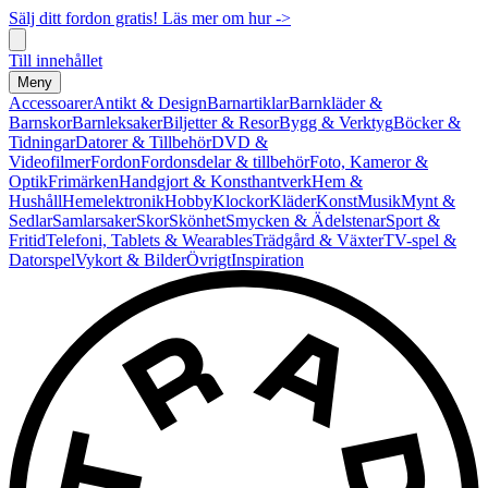
Sälj ditt fordon gratis! Läs mer om hur ->
Till innehållet
Meny
Accessoarer
Antikt & Design
Barnartiklar
Barnkläder &
Barnskor
Barnleksaker
Biljetter & Resor
Bygg & Verktyg
Böcker &
Tidningar
Datorer & Tillbehör
DVD &
Videofilmer
Fordon
Fordonsdelar & tillbehör
Foto, Kameror &
Optik
Frimärken
Handgjort & Konsthantverk
Hem &
Hushåll
Hemelektronik
Hobby
Klockor
Kläder
Konst
Musik
Mynt &
Sedlar
Samlarsaker
Skor
Skönhet
Smycken & Ädelstenar
Sport &
Fritid
Telefoni, Tablets & Wearables
Trädgård & Växter
TV-spel &
Datorspel
Vykort & Bilder
Övrigt
Inspiration