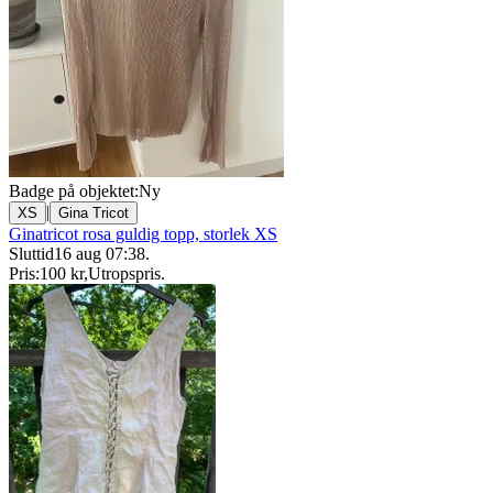
Badge på objektet:
Ny
|
XS
Gina Tricot
Ginatricot rosa guldig topp, storlek XS
Sluttid
16 aug 07:38
.
Pris:
100 kr
,
Utropspris
.