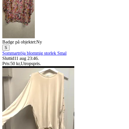
Badge på objektet:
Ny
S
Sommartröja blommig storlek Smal
Sluttid
11 aug 23:46
.
Pris:
50 kr
,
Utropspris
.