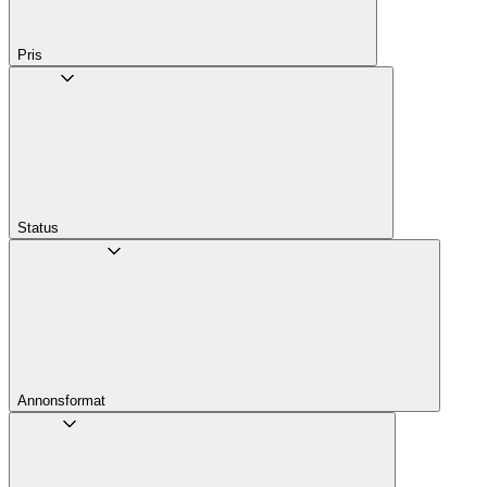
Pris
Status
Annons­format