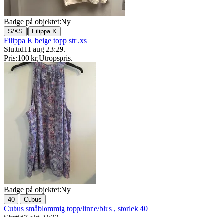
Badge på objektet:
Ny
|
S/XS
Filippa K
Filippa K beige topp strl.xs
Sluttid
11 aug 23:29
.
Pris:
100 kr
,
Utropspris
.
Badge på objektet:
Ny
|
40
Cubus
Cubus småblommig topp/linne/blus , storlek 40