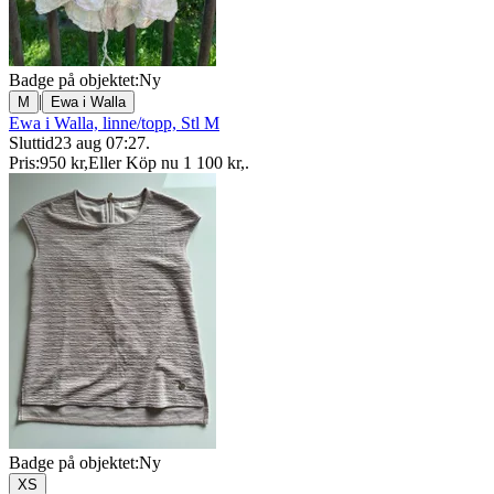
Badge på objektet:
Ny
|
M
Ewa i Walla
Ewa i Walla, linne/topp, Stl M
Sluttid
23 aug 07:27
.
Pris:
950 kr
,
Eller Köp nu
1 100 kr
,
.
Badge på objektet:
Ny
XS