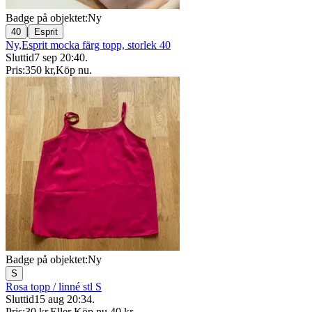
Badge på objektet:
Ny
|
40
Esprit
Ny,Esprit mocka färg topp, storlek 40
Sluttid
7 sep 20:40
.
Pris:
350 kr
,
Köp nu
.
Badge på objektet:
Ny
S
Rosa topp / linné stl S
Sluttid
15 aug 20:34
.
Pris:
30 kr
,
Eller Köp nu
40 kr
,
.