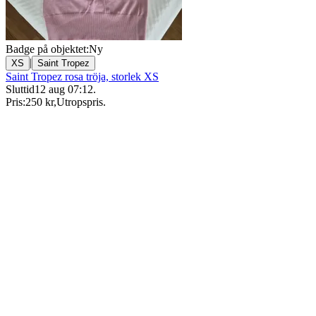
Badge på objektet:
Ny
|
XS
Saint Tropez
Saint Tropez rosa tröja, storlek XS
Sluttid
12 aug 07:12
.
Pris:
250 kr
,
Utropspris
.