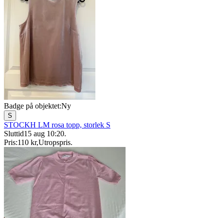
Badge på objektet:
Ny
S
STOCKH LM rosa topp, storlek S
Sluttid
15 aug 10:20
.
Pris:
110 kr
,
Utropspris
.