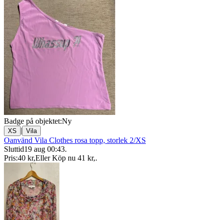
Badge på objektet:
Ny
|
XS
Vila
Oanvänd Vila Clothes rosa topp, storlek 2/XS
Sluttid
19 aug 00:43
.
Pris:
40 kr
,
Eller Köp nu
41 kr
,
.