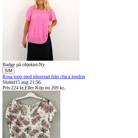
Badge på objektet:
Ny
S/M
Rosa topp med plisserad från chica london
Sluttid
15 aug 21:56
.
Pris:
224 kr
,
Eller Köp nu
269 kr
,
.