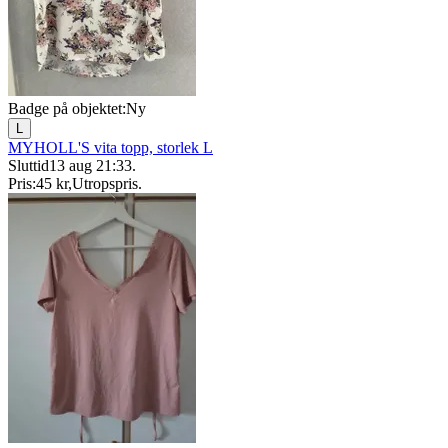
Badge på objektet:
Ny
L
MYHOLL'S vita topp, storlek L
Sluttid
13 aug 21:33
.
Pris:
45 kr
,
Utropspris
.