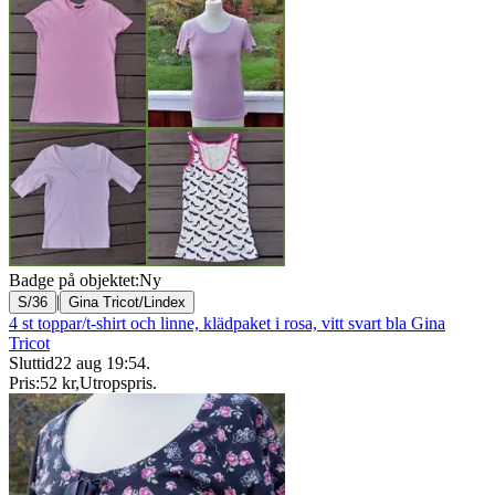
Badge på objektet:
Ny
|
S/36
Gina Tricot/Lindex
4 st toppar/t-shirt och linne, klädpaket i rosa, vitt svart bla Gina
Tricot
Sluttid
22 aug 19:54
.
Pris:
52 kr
,
Utropspris
.