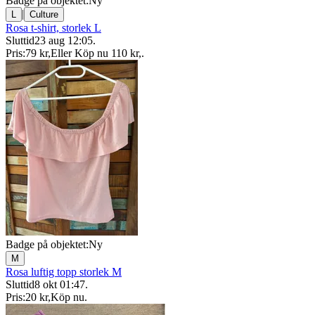
Badge på objektet:
Ny
|
L
Culture
Rosa t-shirt, storlek L
Sluttid
23 aug 12:05
.
Pris:
79 kr
,
Eller Köp nu
110 kr
,
.
Badge på objektet:
Ny
M
Rosa luftig topp storlek M
Sluttid
8 okt 01:47
.
Pris:
20 kr
,
Köp nu
.