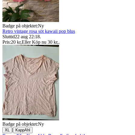
Badge på objektet:
Ny
Retro vintage rosa söt kawaii pop blus
Sluttid
22 aug 22:18
.
Pris:
20 kr
,
Eller Köp nu
30 kr
,
.
Badge på objektet:
Ny
|
XL
KappAhl