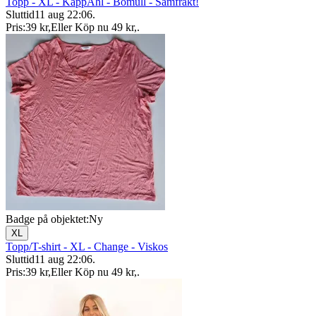
Topp - XL - KappAhl - Bomull - Samfrakt!
Sluttid
11 aug 22:06
.
Pris:
39 kr
,
Eller Köp nu
49 kr
,
.
Badge på objektet:
Ny
XL
Topp/T-shirt - XL - Change - Viskos
Sluttid
11 aug 22:06
.
Pris:
39 kr
,
Eller Köp nu
49 kr
,
.