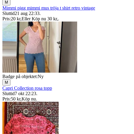
M
Mimmi pigg mimmi mus tröja t shirt retro vintage
Sluttid
21 aug 22:33
.
Pris:
20 kr
,
Eller Köp nu
30 kr
,
.
Badge på objektet:
Ny
M
Capri Collection rosa topp
Sluttid
7 okt 22:23
.
Pris:
50 kr
,
Köp nu
.