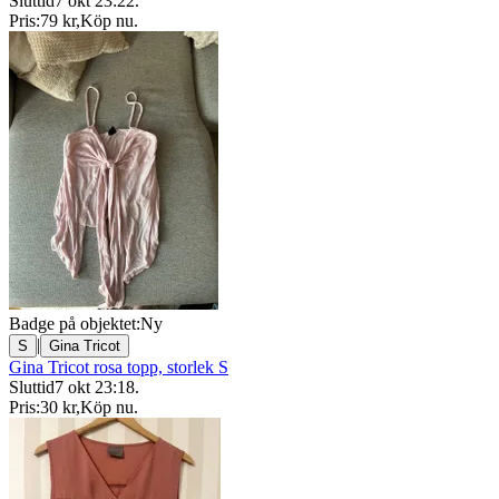
Sluttid
7 okt 23:22
.
Pris:
79 kr
,
Köp nu
.
Badge på objektet:
Ny
|
S
Gina Tricot
Gina Tricot rosa topp, storlek S
Sluttid
7 okt 23:18
.
Pris:
30 kr
,
Köp nu
.