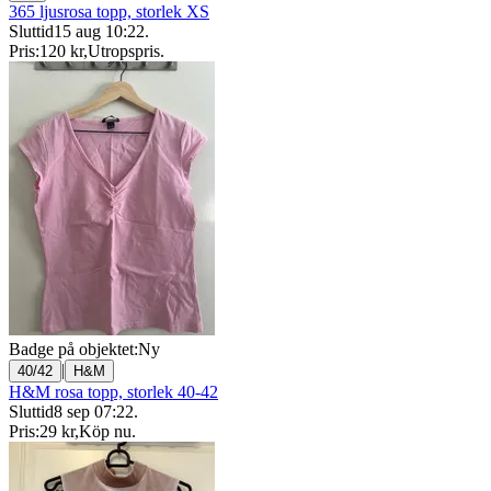
365 ljusrosa topp, storlek XS
Sluttid
15 aug 10:22
.
Pris:
120 kr
,
Utropspris
.
Badge på objektet:
Ny
|
40/42
H&M
H&M rosa topp, storlek 40-42
Sluttid
8 sep 07:22
.
Pris:
29 kr
,
Köp nu
.