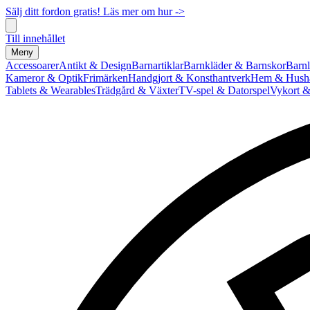
Sälj ditt fordon gratis! Läs mer om hur ->
Till innehållet
Meny
Accessoarer
Antikt & Design
Barnartiklar
Barnkläder & Barnskor
Barnl
Kameror & Optik
Frimärken
Handgjort & Konsthantverk
Hem & Hushå
Tablets & Wearables
Trädgård & Växter
TV-spel & Datorspel
Vykort &