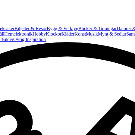
eksaker
Biljetter & Resor
Bygg & Verktyg
Böcker & Tidningar
Datorer &
ll
Hemelektronik
Hobby
Klockor
Kläder
Konst
Musik
Mynt & Sedlar
Saml
 Bilder
Övrigt
Inspiration