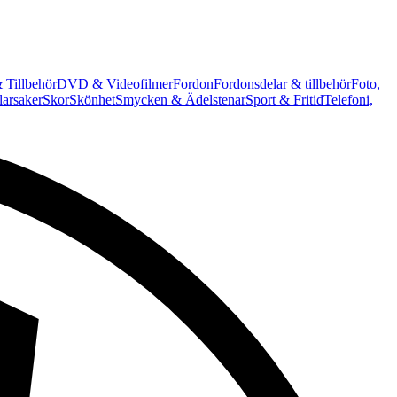
 Tillbehör
DVD & Videofilmer
Fordon
Fordonsdelar & tillbehör
Foto,
arsaker
Skor
Skönhet
Smycken & Ädelstenar
Sport & Fritid
Telefoni,