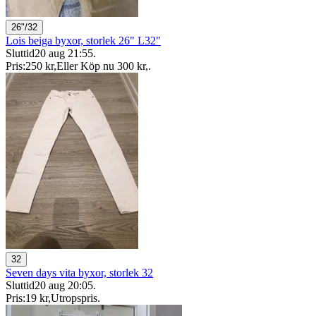
26"/32
Lois beiga byxor, storlek 26" L32"
Sluttid
20 aug 21:55
.
Pris:
250 kr
,
Eller Köp nu
300 kr
,
.
32
Seven days vita byxor, storlek 32
Sluttid
20 aug 20:05
.
Pris:
19 kr
,
Utropspris
.