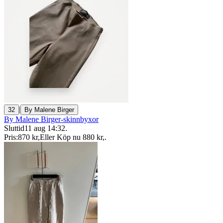
|
32
By Malene Birger
By Malene Birger-skinnbyxor
Sluttid
11 aug 14:32
.
Pris:
870 kr
,
Eller Köp nu
880 kr
,
.