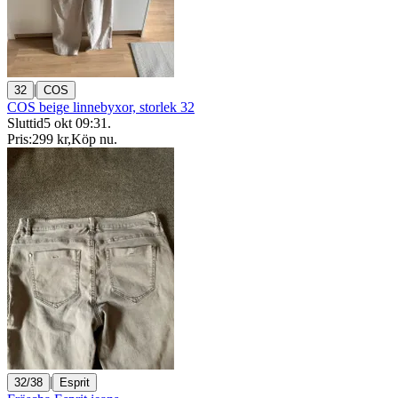
|
32
COS
COS beige linnebyxor, storlek 32
Sluttid
5 okt 09:31
.
Pris:
299 kr
,
Köp nu
.
|
32/38
Esprit