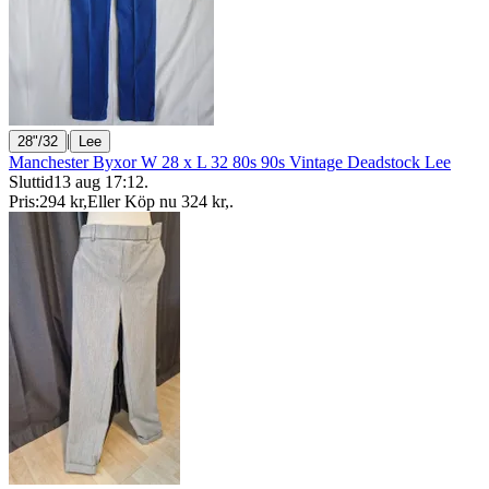
|
28"/32
Lee
Manchester Byxor W 28 x L 32 80s 90s Vintage Deadstock Lee
Sluttid
13 aug 17:12
.
Pris:
294 kr
,
Eller Köp nu
324 kr
,
.