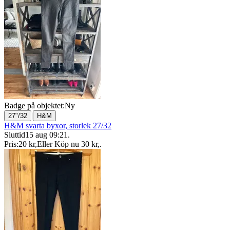
Badge på objektet:
Ny
|
27"/32
H&M
H&M svarta byxor, storlek 27/32
Sluttid
15 aug 09:21
.
Pris:
20 kr
,
Eller Köp nu
30 kr
,
.