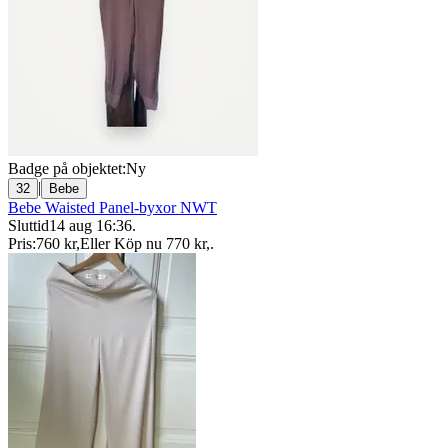
Badge på objektet:
Ny
|
32
Bebe
Bebe Waisted Panel-byxor NWT
Sluttid
14 aug 16:36
.
Pris:
760 kr
,
Eller Köp nu
770 kr
,
.