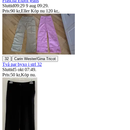
Fräscha Esprit jeans
Sluttid
09:29
9 aug 09:29
.
Pris:
90 kr
,
Eller Köp nu
120 kr
,
.
|
32
Carin Wester/Gina Tricot
Två par byxo i strl 32
Sluttid
5 okt 07:49
.
Pris:
50 kr
,
Köp nu
.