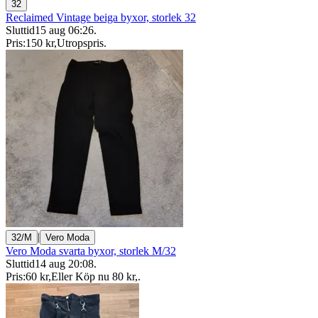
32
Reclaimed Vintage beiga byxor, storlek 32
Sluttid
15 aug 06:26
.
Pris:
150 kr
,
Utropspris
.
|
32/M
Vero Moda
Vero Moda svarta byxor, storlek M/32
Sluttid
14 aug 20:08
.
Pris:
60 kr
,
Eller Köp nu
80 kr
,
.