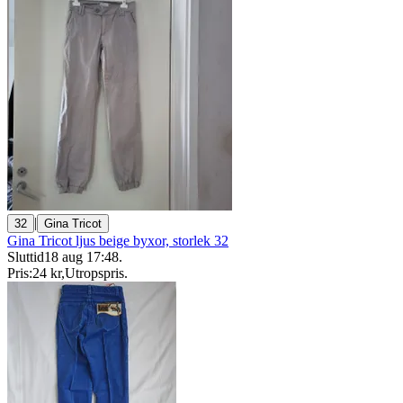
|
32
Gina Tricot
Gina Tricot ljus beige byxor, storlek 32
Sluttid
18 aug 17:48
.
Pris:
24 kr
,
Utropspris
.