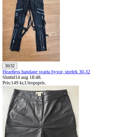
30/32
Heartless bandage svarta byxor, storlek 30-32
Sluttid
14 aug 18:48
.
Pris:
149 kr
,
Utropspris
.