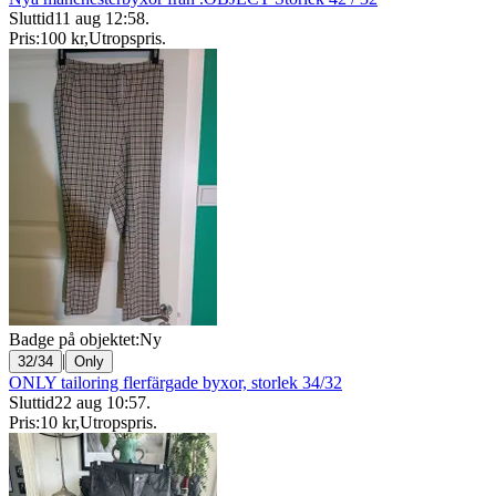
Sluttid
11 aug 12:58
.
Pris:
100 kr
,
Utropspris
.
Badge på objektet:
Ny
|
32/34
Only
ONLY tailoring flerfärgade byxor, storlek 34/32
Sluttid
22 aug 10:57
.
Pris:
10 kr
,
Utropspris
.