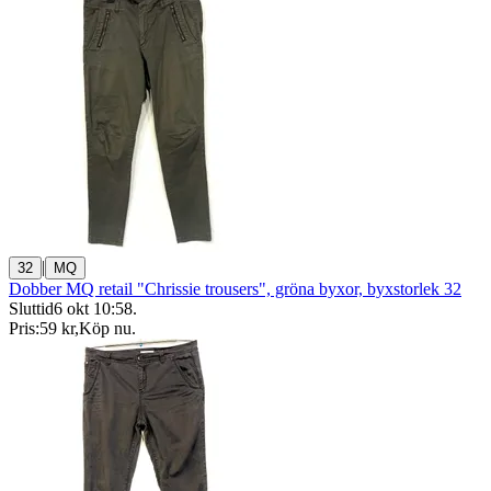
|
32
MQ
Dobber MQ retail "Chrissie trousers", gröna byxor, byxstorlek 32
Sluttid
6 okt 10:58
.
Pris:
59 kr
,
Köp nu
.