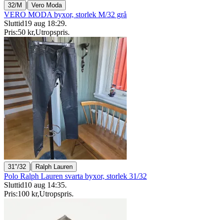
|
32/M
Vero Moda
VERO MODA byxor, storlek M/32 grå
Sluttid
19 aug 18:29
.
Pris:
50 kr
,
Utropspris
.
|
31"/32
Ralph Lauren
Polo Ralph Lauren svarta byxor, storlek 31/32
Sluttid
10 aug 14:35
.
Pris:
100 kr
,
Utropspris
.