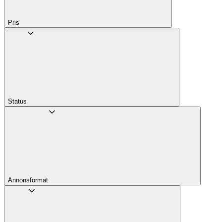
Pris
Status
Annons­format