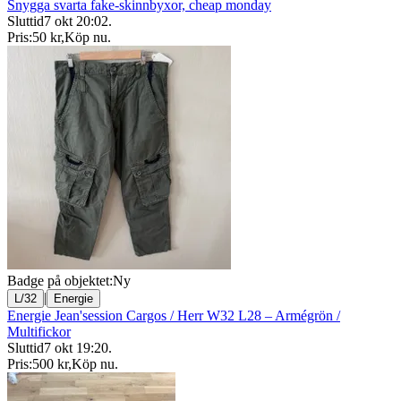
Snygga svarta fake-skinnbyxor, cheap monday
Sluttid
7 okt 20:02
.
Pris:
50 kr
,
Köp nu
.
Badge på objektet:
Ny
|
L/32
Energie
Energie Jean'session Cargos / Herr W32 L28 – Armégrön /
Multifickor
Sluttid
7 okt 19:20
.
Pris:
500 kr
,
Köp nu
.