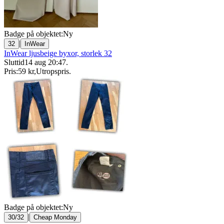
Badge på objektet:
Ny
|
32
InWear
InWear ljusbeige byxor, storlek 32
Sluttid
14 aug 20:47
.
Pris:
59 kr
,
Utropspris
.
Badge på objektet:
Ny
|
30/32
Cheap Monday