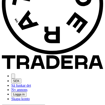
SEK
Så funkar det
Ny annons
Logga in
Skapa konto