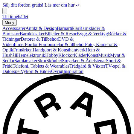
Sälj ditt fordon gratis! Läs mer om hur ->
Till innehållet
Meny
Accessoarer
Antikt & Design
Barnartiklar
Barnkläder &
Barnskor
Barnleksaker
Biljetter & Resor
Bygg & Verktyg
Böcker &
Tidningar
Datorer & Tillbehör
DVD &
Videofilmer
Fordon
Fordonsdelar & tillbehör
Foto, Kameror &
Optik
Frimärken
Handgjort & Konsthantverk
Hem &
Hushåll
Hemelektronik
Hobby
Klockor
Kläder
Konst
Musik
Mynt &
Sedlar
Samlarsaker
Skor
Skönhet
Smycken & Ädelstenar
Sport &
Fritid
Telefoni, Tablets & Wearables
Trädgård & Växter
TV-spel &
Datorspel
Vykort & Bilder
Övrigt
Inspiration