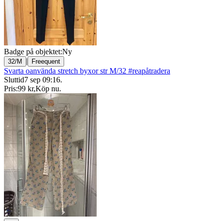
Badge på objektet:
Ny
|
32/M
Freequent
Svarta oanvända stretch byxor str M/32 #reapåtradera
Sluttid
7 sep 09:16
.
Pris:
99 kr
,
Köp nu
.