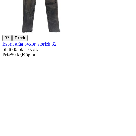
|
32
Esprit
Esprit gråa byxor, storlek 32
Sluttid
6 okt 10:58
.
Pris:
59 kr
,
Köp nu
.