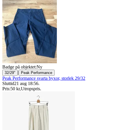
Badge på objektet:
Ny
|
32/29"
Peak Performance
Peak Performance svarta byxor, storlek 29/32
Sluttid
21 aug 18:56
.
Pris:
50 kr
,
Utropspris
.