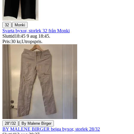
|
32
Monki
Svarta byxor, storlek 32 från Monki
Sluttid
18:45
9 aug 18:45
.
Pris:
30 kr
,
Utropspris
.
|
28"/32
By Malene Birger
BY MALENE BIRGER beiga byxor, storlek 28/32