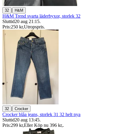
|
32
H&M
H&M Trend svarta läderbyxor, storlek 32
Sluttid
20 aug 21:15
.
Pris:
250 kr
,
Utropspris
.
|
32
Crocker
Crocker blåa jeans, storlek 31 32 helt nya
Sluttid
20 aug 13:45
.
Pris:
299 kr
,
Eller Köp nu
396 kr
,
.