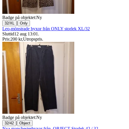
Badge på objektet:
Ny
|
32/XL
Only
Leo-mönstrade byxor från ONLY storlek XL/32
Sluttid
12 aug 13:01
.
Pris:
200 kr
,
Utropspris
.
Badge på objektet:
Ny
|
32/42
Object
Nya manchesterbyxor från .OBJECT Storlek 42 / 32