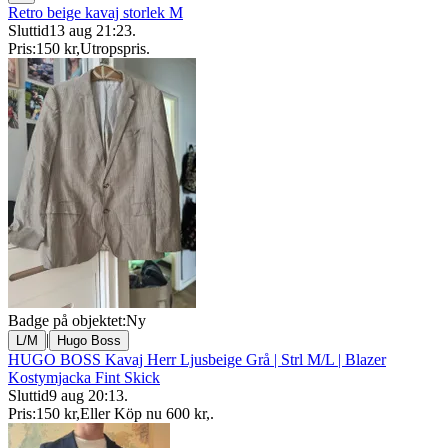
Retro beige kavaj storlek M
Sluttid
13 aug 21:23
.
Pris:
150 kr
,
Utropspris
.
Badge på objektet:
Ny
|
L/M
Hugo Boss
HUGO BOSS Kavaj Herr Ljusbeige Grå | Strl M/L | Blazer
Kostymjacka Fint Skick
Sluttid
9 aug 20:13
.
Pris:
150 kr
,
Eller Köp nu
600 kr
,
.