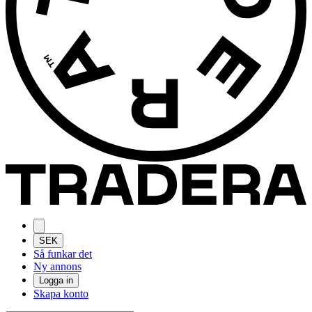
SEK
Så funkar det
Ny annons
Logga in
Skapa konto