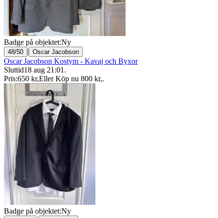
Badge på objektet:
Ny
|
48/50
Oscar Jacobson
Oscar Jacobson Kostym - Kavaj och Byxor
Sluttid
18 aug 21:01
.
Pris:
650 kr
,
Eller Köp nu
800 kr
,
.
Badge på objektet:
Ny