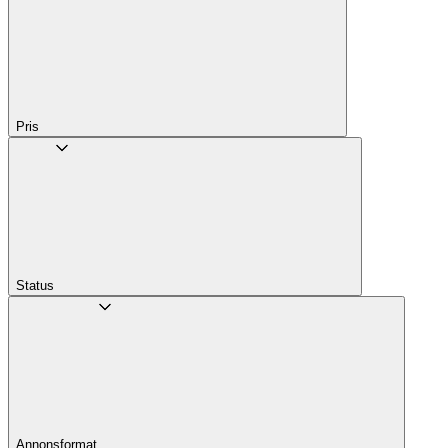
Pris
Status
Annons­format