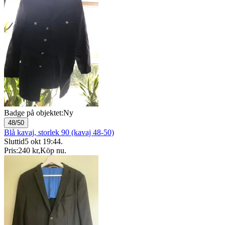
Badge på objektet:
Ny
48/50
Blå kavaj, storlek 90 (kavaj 48-50)
Sluttid
5 okt 19:44
.
Pris:
240 kr
,
Köp nu
.