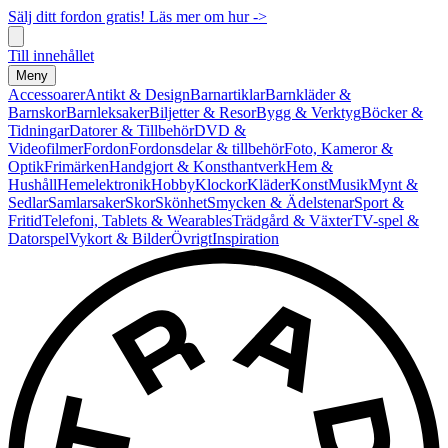
Sälj ditt fordon gratis! Läs mer om hur ->
Till innehållet
Meny
Accessoarer
Antikt & Design
Barnartiklar
Barnkläder &
Barnskor
Barnleksaker
Biljetter & Resor
Bygg & Verktyg
Böcker &
Tidningar
Datorer & Tillbehör
DVD &
Videofilmer
Fordon
Fordonsdelar & tillbehör
Foto, Kameror &
Optik
Frimärken
Handgjort & Konsthantverk
Hem &
Hushåll
Hemelektronik
Hobby
Klockor
Kläder
Konst
Musik
Mynt &
Sedlar
Samlarsaker
Skor
Skönhet
Smycken & Ädelstenar
Sport &
Fritid
Telefoni, Tablets & Wearables
Trädgård & Växter
TV-spel &
Datorspel
Vykort & Bilder
Övrigt
Inspiration