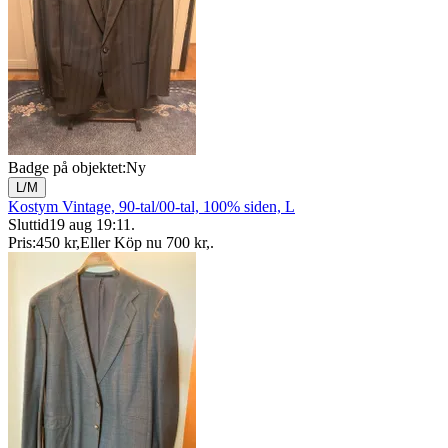
Badge på objektet:
Ny
L/M
Kostym Vintage, 90-tal/00-tal, 100% siden, L
Sluttid
19 aug 19:11
.
Pris:
450 kr
,
Eller Köp nu
700 kr
,
.