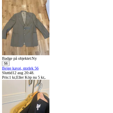
Badge på objektet:
Ny
56
Beige kavaj, storlek 56
Sluttid
12 aug 20:48
.
Pris:
1 kr
,
Eller Köp nu
5 kr
,
.