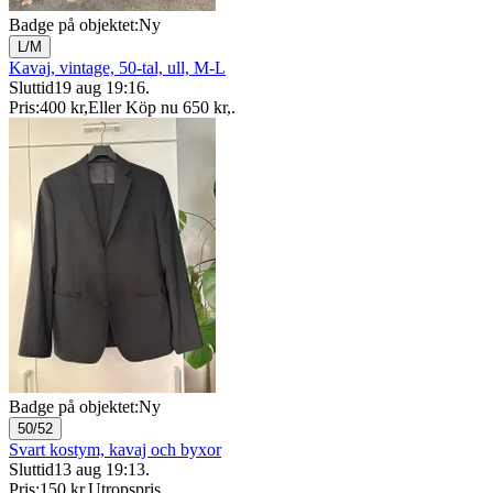
Badge på objektet:
Ny
L/M
Kavaj, vintage, 50-tal, ull, M-L
Sluttid
19 aug 19:16
.
Pris:
400 kr
,
Eller Köp nu
650 kr
,
.
Badge på objektet:
Ny
50/52
Svart kostym, kavaj och byxor
Sluttid
13 aug 19:13
.
Pris:
150 kr
,
Utropspris
.