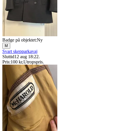
Badge på objektet:
Ny
M
Svart skepparkavaj
Sluttid
12 aug 18:22
.
Pris:
100 kr
,
Utropspris
.