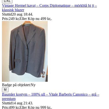
L/XL
Vintage Hermel kavaj – Corps Diplomatique – mörkblå bi jj –
klassisk blazer
Sluttid
20 aug 18:44
.
Pris:
249 kr
,
Eller Köp nu
499 kr
,
.
Badge på objektet:
Ny
M
Baumler kostym – 100% ull – Vitale Barberis Canonico – grå –
premium
Sluttid
14 aug 21:43
.
Pris:
499 kr
,
Eller Köp nu
999 kr
,
.