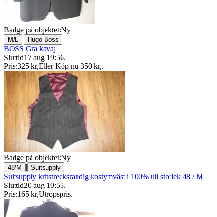
Badge på objektet:
Ny
|
M/L
Hugo Boss
BOSS Grå kavaj
Sluttid
17 aug 19:56
.
Pris:
325 kr
,
Eller Köp nu
350 kr
,
.
Badge på objektet:
Ny
|
48/M
Suitsupply
Suitsupply kritstrecksrandig kostymväst i 100% ull storlek 48 / M
Sluttid
20 aug 19:55
.
Pris:
165 kr
,
Utropspris
.