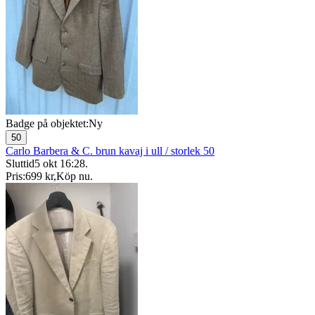
Badge på objektet:
Ny
50
Carlo Barbera & C. brun kavaj i ull / storlek 50
Sluttid
5 okt 16:28
.
Pris:
699 kr
,
Köp nu
.