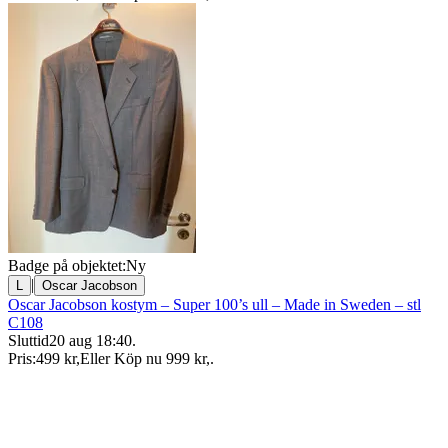
Badge på objektet:
Ny
|
L
Oscar Jacobson
Oscar Jacobson kostym – Super 100’s ull – Made in Sweden – stl
C108
Sluttid
20 aug 18:40
.
Pris:
499 kr
,
Eller Köp nu
999 kr
,
.