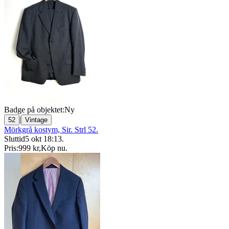
Badge på objektet:
Ny
|
52
Vintage
Mörkgrå kostym, Sir. Strl 52.
Sluttid
5 okt 18:13
.
Pris:
999 kr
,
Köp nu
.