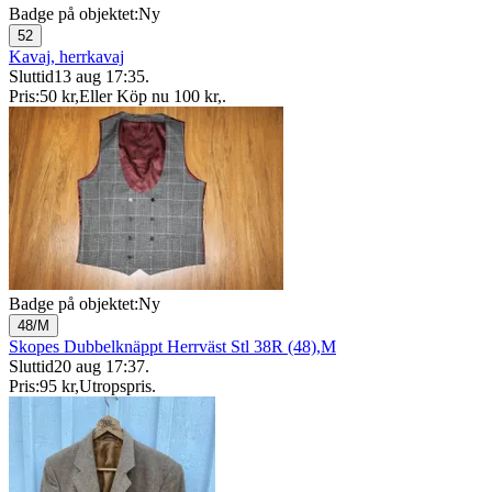
Badge på objektet:
Ny
52
Kavaj, herrkavaj
Sluttid
13 aug 17:35
.
Pris:
50 kr
,
Eller Köp nu
100 kr
,
.
Badge på objektet:
Ny
48/M
Skopes Dubbelknäppt Herrväst Stl 38R (48),M
Sluttid
20 aug 17:37
.
Pris:
95 kr
,
Utropspris
.