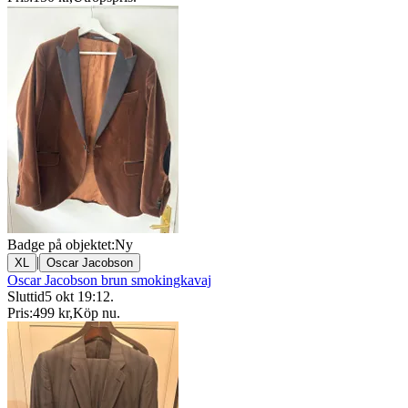
Badge på objektet:
Ny
|
XL
Oscar Jacobson
Oscar Jacobson brun smokingkavaj
Sluttid
5 okt 19:12
.
Pris:
499 kr
,
Köp nu
.