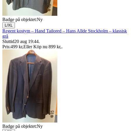
Badge på objektet:
Ny
L/XL
Regent kostym – Hand Tailored – Hans Allde Stockholm – klassisk
grå
Sluttid
20 aug 19:44
.
Pris:
499 kr
,
Eller Köp nu
899 kr
,
.
Badge på objektet:
Ny