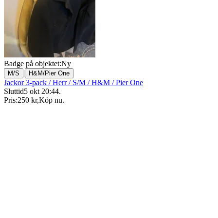
Badge på objektet:
Ny
|
M/S
H&M/Pier One
Jackor 3-pack / Herr / S/M / H&M / Pier One
Sluttid
5 okt 20:44
.
Pris:
250 kr
,
Köp nu
.