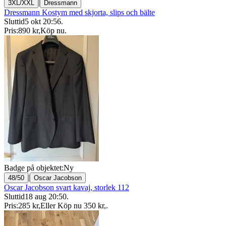
|
3XL/XXL
Dressmann
Dressmann Kostym med skjorta, slips och bälte
Sluttid
5 okt 20:56
.
Pris:
890 kr
,
Köp nu
.
Badge på objektet:
Ny
|
48/50
Oscar Jacobson
Oscar Jacobson svart kavaj, storlek 112
Sluttid
18 aug 20:50
.
Pris:
285 kr
,
Eller Köp nu
350 kr
,
.