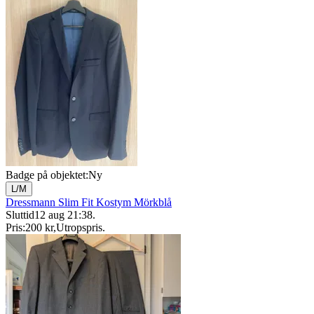
Badge på objektet:
Ny
L/M
Dressmann Slim Fit Kostym Mörkblå
Sluttid
12 aug 21:38
.
Pris:
200 kr
,
Utropspris
.