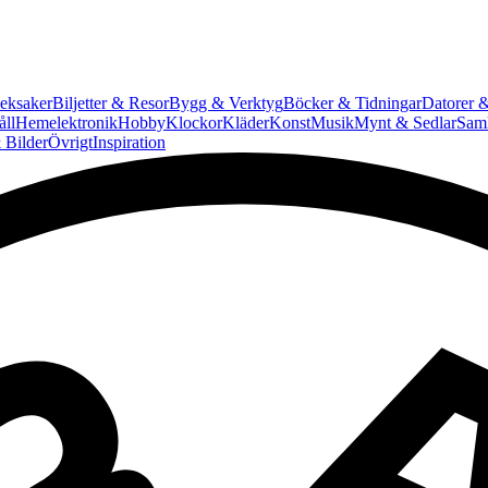
eksaker
Biljetter & Resor
Bygg & Verktyg
Böcker & Tidningar
Datorer &
ll
Hemelektronik
Hobby
Klockor
Kläder
Konst
Musik
Mynt & Sedlar
Saml
 Bilder
Övrigt
Inspiration