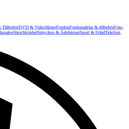
 Tillbehör
DVD & Videofilmer
Fordon
Fordonsdelar & tillbehör
Foto,
arsaker
Skor
Skönhet
Smycken & Ädelstenar
Sport & Fritid
Telefoni,