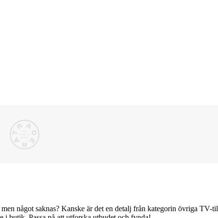
l, men något saknas? Kanske är det en detalj från kategorin övriga TV-t
e i butik. Passa på att utforska utbudet och fynda!