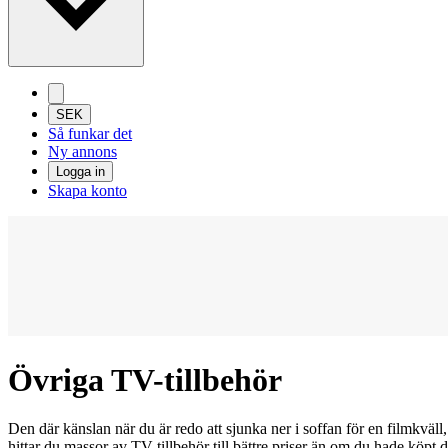
SEK
Så funkar det
Ny annons
Logga in
Skapa konto
Övriga TV-tillbehör
Den där känslan när du är redo att sjunka ner i soffan för en filmkväl
hittar du massor av TV-tillbehör till bättre priser än om du hade köpt d