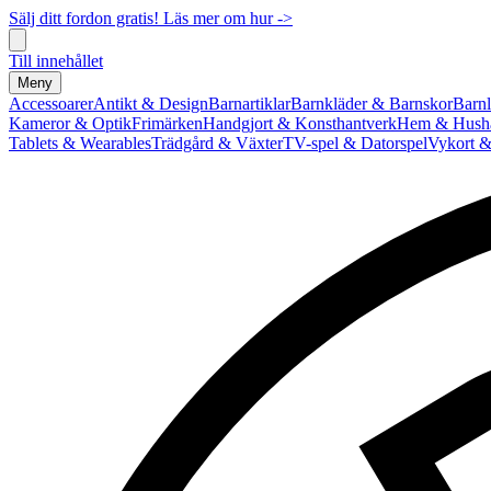
Sälj ditt fordon gratis! Läs mer om hur ->
Till innehållet
Meny
Accessoarer
Antikt & Design
Barnartiklar
Barnkläder & Barnskor
Barnl
Kameror & Optik
Frimärken
Handgjort & Konsthantverk
Hem & Hushå
Tablets & Wearables
Trädgård & Växter
TV-spel & Datorspel
Vykort &