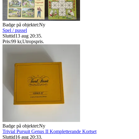
Badge på objektet:
Ny
Spel / pussel
Sluttid
13 aug 20:35
.
Pris:
99 kr
,
Utropspris
.
Badge på objektet:
Ny
Trivial Pursuit Genus II Kompletterande Kortset
Sluttid
16 aug 20:33
.