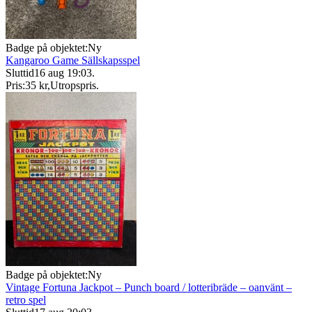
Badge på objektet:
Ny
Kangaroo Game Sällskapsspel
Sluttid
16 aug 19:03
.
Pris:
35 kr
,
Utropspris
.
Badge på objektet:
Ny
Vintage Fortuna Jackpot – Punch board / lotteribräde – oanvänt –
retro spel