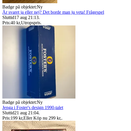
Badge på objektet:
Ny
Är svaret ja eller nej? Det borde man ju veta! Frågespel
Sluttid
17 aug 21:13
.
Pris:
40 kr
,
Utropspris
.
Badge på objektet:
Ny
Jenga i Foster's design 1990-talet
Sluttid
21 aug 21:04
.
Pris:
199 kr
,
Eller Köp nu
299 kr
,
.