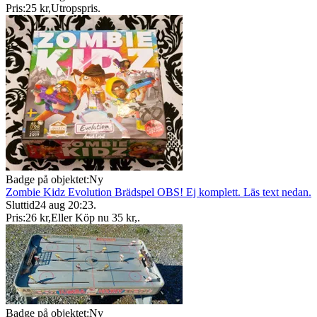
Pris:
25 kr
,
Utropspris
.
Badge på objektet:
Ny
Zombie Kidz Evolution Brädspel OBS! Ej komplett. Läs text nedan.
Sluttid
24 aug 20:23
.
Pris:
26 kr
,
Eller Köp nu
35 kr
,
.
Badge på objektet:
Ny