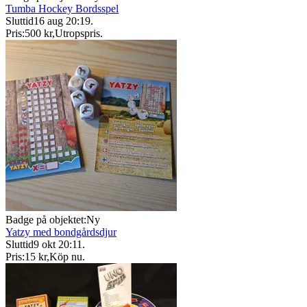
Tumba Hockey Bordsspel
Sluttid
16 aug 20:19
.
Pris:
500 kr
,
Utropspris
.
Badge på objektet:
Ny
Yatzy med bondgårdsdjur
Sluttid
9 okt 20:11
.
Pris:
15 kr
,
Köp nu
.