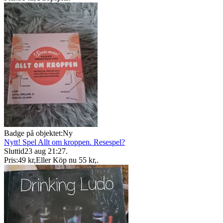
Badge på objektet:
Ny
Nytt! Spel Allt om kroppen. Resespel?
Sluttid
23 aug 21:27
.
Pris:
49 kr
,
Eller Köp nu
55 kr
,
.