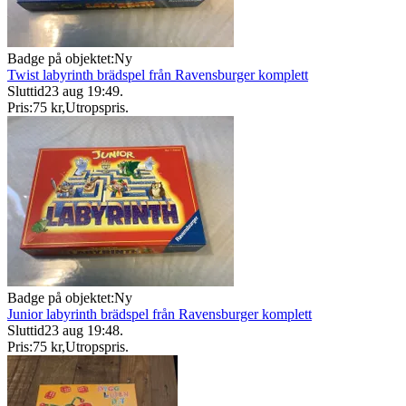
Badge på objektet:
Ny
Twist labyrinth brädspel från Ravensburger komplett
Sluttid
23 aug 19:49
.
Pris:
75 kr
,
Utropspris
.
Badge på objektet:
Ny
Junior labyrinth brädspel från Ravensburger komplett
Sluttid
23 aug 19:48
.
Pris:
75 kr
,
Utropspris
.