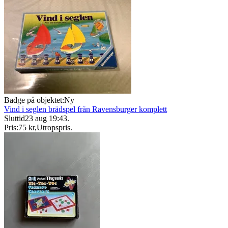
Badge på objektet:
Ny
Vind i seglen brädspel från Ravensburger komplett
Sluttid
23 aug 19:43
.
Pris:
75 kr
,
Utropspris
.