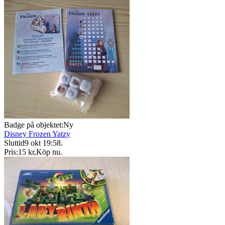
Badge på objektet:
Ny
Disney Frozen Yatzy
Sluttid
9 okt 19:58
.
Pris:
15 kr
,
Köp nu
.