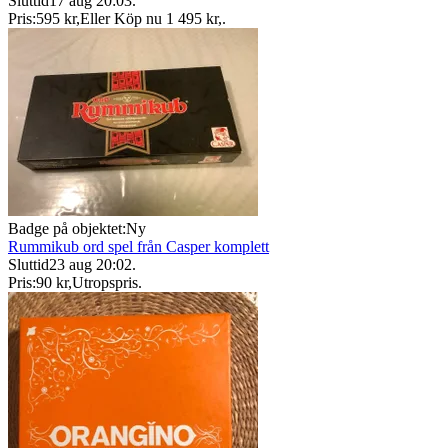
Sluttid
17 aug 20:03
.
Pris:
595 kr
,
Eller Köp nu
1 495 kr
,
.
Badge på objektet:
Ny
Rummikub ord spel från Casper komplett
Sluttid
23 aug 20:02
.
Pris:
90 kr
,
Utropspris
.