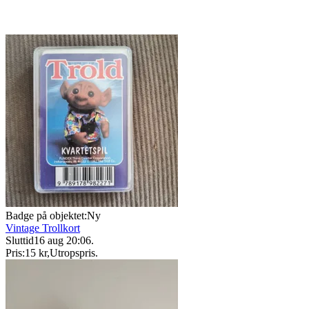
Badge på objektet:
Ny
Vintage Trollkort
Sluttid
16 aug 20:06
.
Pris:
15 kr
,
Utropspris
.