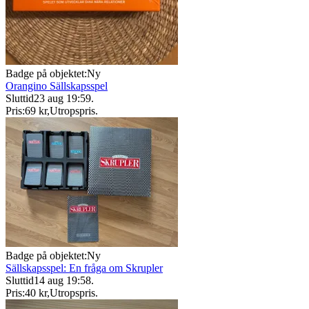
Badge på objektet:
Ny
Orangino Sällskapsspel
Sluttid
23 aug 19:59
.
Pris:
69 kr
,
Utropspris
.
Badge på objektet:
Ny
Sällskapsspel: En fråga om Skrupler
Sluttid
14 aug 19:58
.
Pris:
40 kr
,
Utropspris
.