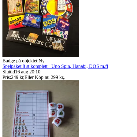
Badge på objektet:
Ny
Spelpaket 8 st komplett - Uno Spin, Hanabi, DOS m.fl
Sluttid
16 aug 20:10
.
Pris:
249 kr
,
Eller Köp nu
299 kr
,
.