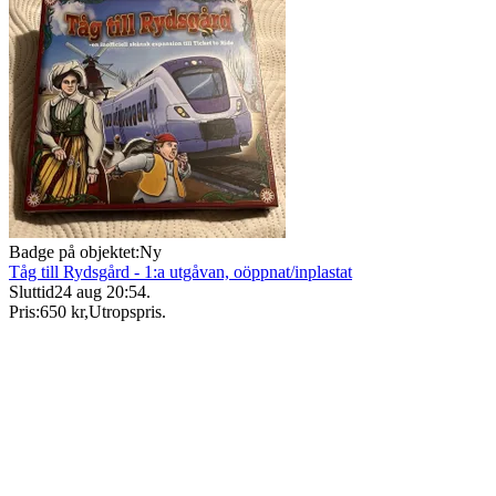
Badge på objektet:
Ny
Tåg till Rydsgård - 1:a utgåvan, oöppnat/inplastat
Sluttid
24 aug 20:54
.
Pris:
650 kr
,
Utropspris
.