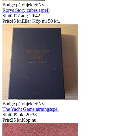
Badge på objektet:
Ny
Rorys Story cubes (spel)
Sluttid
17 aug 20:42
.
Pris:
45 kr
,
Eller Köp nu
50 kr
,
.
Badge på objektet:
Ny
The Yacht Game tärningsspel
Sluttid
9 okt 20:38
.
Pris:
25 kr
,
Köp nu
.