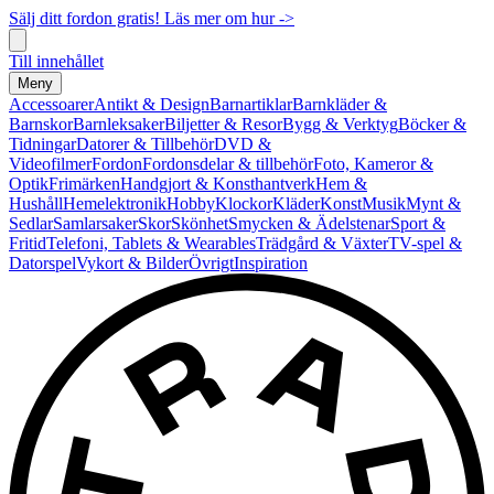
Sälj ditt fordon gratis! Läs mer om hur ->
Till innehållet
Meny
Accessoarer
Antikt & Design
Barnartiklar
Barnkläder &
Barnskor
Barnleksaker
Biljetter & Resor
Bygg & Verktyg
Böcker &
Tidningar
Datorer & Tillbehör
DVD &
Videofilmer
Fordon
Fordonsdelar & tillbehör
Foto, Kameror &
Optik
Frimärken
Handgjort & Konsthantverk
Hem &
Hushåll
Hemelektronik
Hobby
Klockor
Kläder
Konst
Musik
Mynt &
Sedlar
Samlarsaker
Skor
Skönhet
Smycken & Ädelstenar
Sport &
Fritid
Telefoni, Tablets & Wearables
Trädgård & Växter
TV-spel &
Datorspel
Vykort & Bilder
Övrigt
Inspiration