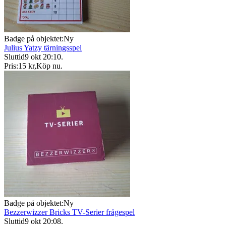
Badge på objektet:
Ny
Julius Yatzy tärningsspel
Sluttid
9 okt 20:10
.
Pris:
15 kr
,
Köp nu
.
Badge på objektet:
Ny
Bezzerwizzer Bricks TV-Serier frågespel
Sluttid
9 okt 20:08
.