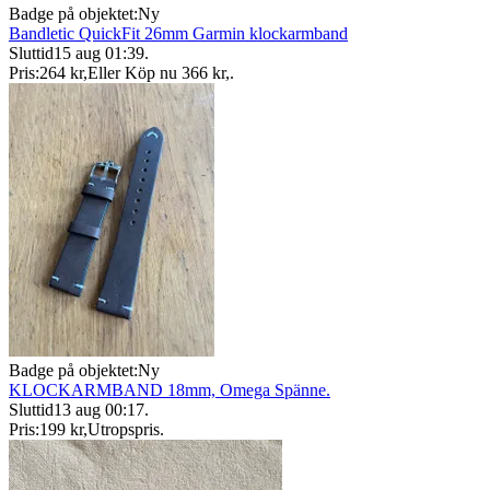
Badge på objektet:
Ny
Bandletic QuickFit 26mm Garmin klockarmband
Sluttid
15 aug 01:39
.
Pris:
264 kr
,
Eller Köp nu
366 kr
,
.
Badge på objektet:
Ny
KLOCKARMBAND 18mm, Omega Spänne.
Sluttid
13 aug 00:17
.
Pris:
199 kr
,
Utropspris
.