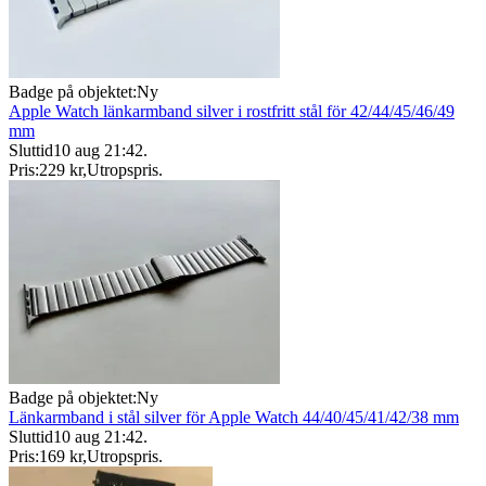
Badge på objektet:
Ny
Apple Watch länkarmband silver i rostfritt stål för 42/44/45/46/49
mm
Sluttid
10 aug 21:42
.
Pris:
229 kr
,
Utropspris
.
Badge på objektet:
Ny
Länkarmband i stål silver för Apple Watch 44/40/45/41/42/38 mm
Sluttid
10 aug 21:42
.
Pris:
169 kr
,
Utropspris
.