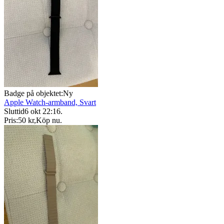
Badge på objektet:
Ny
Apple Watch-armband, Svart
Sluttid
6 okt 22:16
.
Pris:
50 kr
,
Köp nu
.