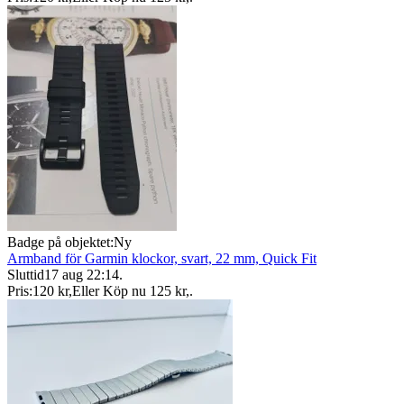
Badge på objektet:
Ny
Armband för Garmin klockor, svart, 22 mm, Quick Fit
Sluttid
17 aug 22:14
.
Pris:
120 kr
,
Eller Köp nu
125 kr
,
.