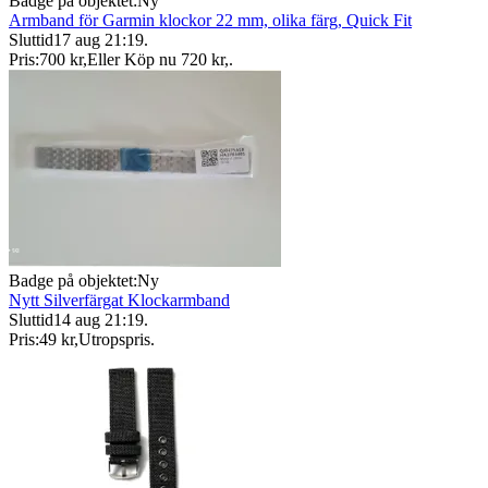
Badge på objektet:
Ny
Armband för Garmin klockor 22 mm, olika färg, Quick Fit
Sluttid
17 aug 21:19
.
Pris:
700 kr
,
Eller Köp nu
720 kr
,
.
Badge på objektet:
Ny
Nytt Silverfärgat Klockarmband
Sluttid
14 aug 21:19
.
Pris:
49 kr
,
Utropspris
.