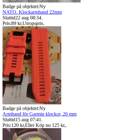
Badge på objektet:
Ny
NATO. Klockarmband 22mm
Sluttid
22 aug 08:34
.
Pris:
89 kr
,
Utropspris
.
Badge på objektet:
Ny
Armband för Garmin klockor, 26 mm
Sluttid
15 aug 07:41
.
Pris:
120 kr
,
Eller Köp nu
125 kr
,
.