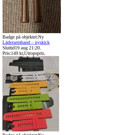
Badge på objektet:
Ny
Läderarmband – nyskick
Sluttid
19 aug 21:20
.
Pris:
149 kr
,
Utropspris
.