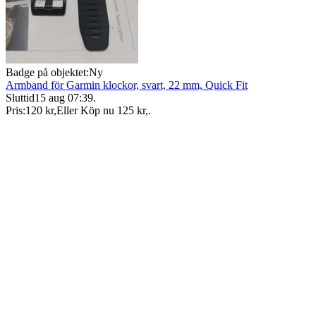
Badge på objektet:
Ny
Armband för Garmin klockor, svart, 22 mm, Quick Fit
Sluttid
15 aug 07:39
.
Pris:
120 kr
,
Eller Köp nu
125 kr
,
.