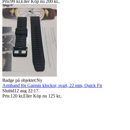
Pris:
99 kr
,
Eller Köp nu
200 kr
,
.
Badge på objektet:
Ny
Armband för Garmin klockor, svart, 22 mm, Quick Fit
Sluttid
12 aug 22:17
.
Pris:
120 kr
,
Eller Köp nu
125 kr
,
.