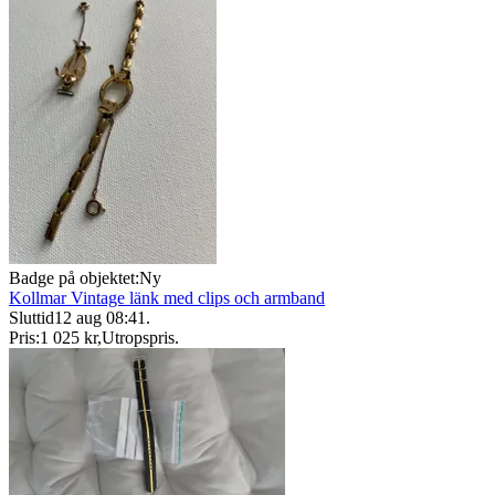
Badge på objektet:
Ny
Kollmar Vintage länk med clips och armband
Sluttid
12 aug 08:41
.
Pris:
1 025 kr
,
Utropspris
.