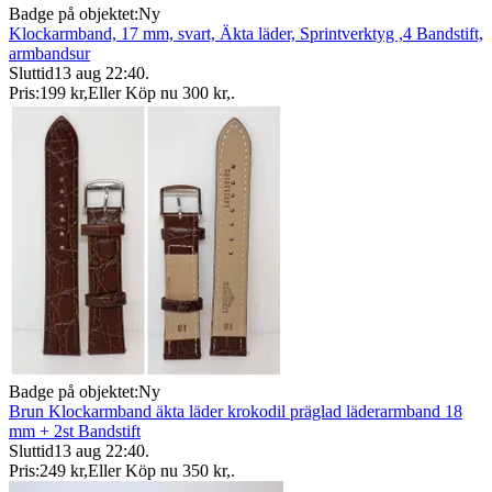
Badge på objektet:
Ny
Klockarmband, 17 mm, svart, Äkta läder, Sprintverktyg ,4 Bandstift,
armbandsur
Sluttid
13 aug 22:40
.
Pris:
199 kr
,
Eller Köp nu
300 kr
,
.
Badge på objektet:
Ny
Brun Klockarmband äkta läder krokodil präglad läderarmband 18
mm + 2st Bandstift
Sluttid
13 aug 22:40
.
Pris:
249 kr
,
Eller Köp nu
350 kr
,
.