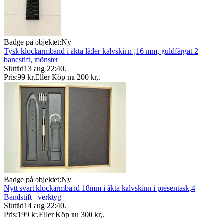
Badge på objektet:
Ny
Tysk klockarmband i äkta läder kalvskinn ,16 mm, guldfärgat 2
bandstift, mönster
Sluttid
13 aug 22:40
.
Pris:
99 kr
,
Eller Köp nu
200 kr
,
.
Badge på objektet:
Ny
Nytt svart klockarmband 18mm i äkta kalvskinn i presentask,4
Bandstift+ verktyg
Sluttid
14 aug 22:40
.
Pris:
199 kr
,
Eller Köp nu
300 kr
,
.