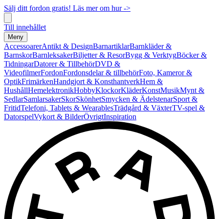
Sälj ditt fordon gratis! Läs mer om hur ->
Till innehållet
Meny
Accessoarer
Antikt & Design
Barnartiklar
Barnkläder &
Barnskor
Barnleksaker
Biljetter & Resor
Bygg & Verktyg
Böcker &
Tidningar
Datorer & Tillbehör
DVD &
Videofilmer
Fordon
Fordonsdelar & tillbehör
Foto, Kameror &
Optik
Frimärken
Handgjort & Konsthantverk
Hem &
Hushåll
Hemelektronik
Hobby
Klockor
Kläder
Konst
Musik
Mynt &
Sedlar
Samlarsaker
Skor
Skönhet
Smycken & Ädelstenar
Sport &
Fritid
Telefoni, Tablets & Wearables
Trädgård & Växter
TV-spel &
Datorspel
Vykort & Bilder
Övrigt
Inspiration