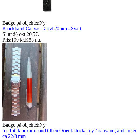
Badge på objektet:
Ny
Klockband Canvas Grovt 20mm - Svart
Sluttid
6 okt 20:57
.
Pris:
199 kr
,
Köp nu
.
Badge på objektet:
Ny
rostfritt klockarmband till en Orient-klocka, ny / oanvänd; ändlänken
ca 22/8 mm