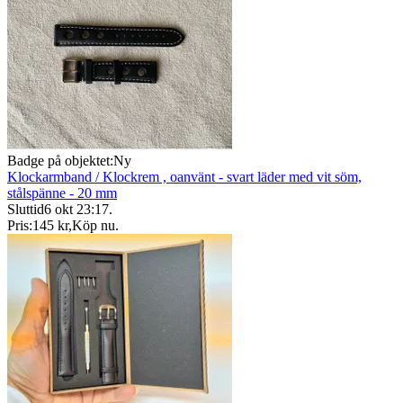
Badge på objektet:
Ny
Klockarmband / Klockrem , oanvänt - svart läder med vit söm,
stålspänne - 20 mm
Sluttid
6 okt 23:17
.
Pris:
145 kr
,
Köp nu
.