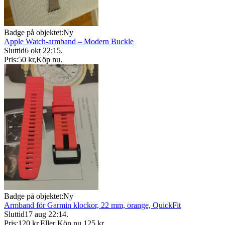
Badge på objektet:
Ny
Apple Watch-armband – Modern Buckle
Sluttid
6 okt 22:15
.
Pris:
50 kr
,
Köp nu
.
Badge på objektet:
Ny
Armband för Garmin klockor, 22 mm, orange, QuickFit
Sluttid
17 aug 22:14
.
Pris:
120 kr
,
Eller Köp nu
125 kr
,
.