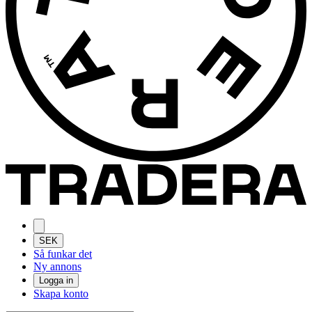
SEK
Så funkar det
Ny annons
Logga in
Skapa konto