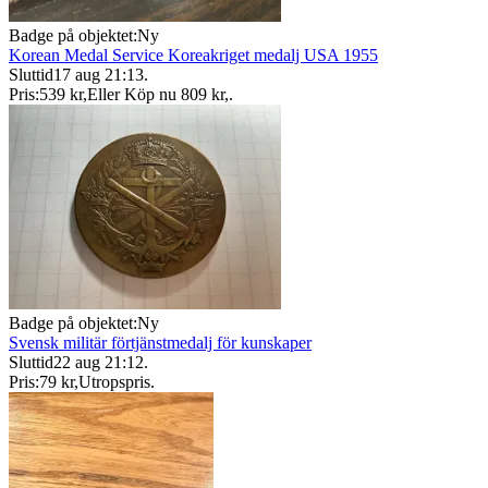
Badge på objektet:
Ny
Korean Medal Service Koreakriget medalj USA 1955
Sluttid
17 aug 21:13
.
Pris:
539 kr
,
Eller Köp nu
809 kr
,
.
Badge på objektet:
Ny
Svensk militär förtjänstmedalj för kunskaper
Sluttid
22 aug 21:12
.
Pris:
79 kr
,
Utropspris
.