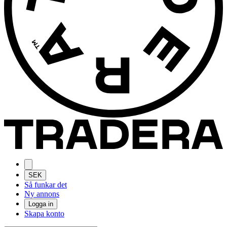
SEK
Så funkar det
Ny annons
Logga in
Skapa konto