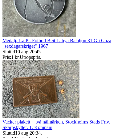
Medalj, 1:a Pr. Fotboll Beit Lahya Bataljon 31 G i Gaza
"sexdagarskriget" 1967
Sluttid
10 aug 20:45
.
Pris:
1 kr
,
Utropspris
.
Vacker plakett + två nålmärken, Stockholms Stads Friv.
Skarpskyttef. 1. Kompani
Sluttid
13 aug 20:34
.