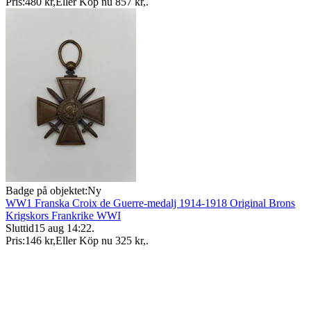
Pris:
480 kr
,
Eller Köp nu
857 kr
,
.
Badge på objektet:
Ny
WW1 Franska Croix de Guerre-medalj 1914-1918 Original Brons
Krigskors Frankrike WWI
Sluttid
15 aug 14:22
.
Pris:
146 kr
,
Eller Köp nu
325 kr
,
.