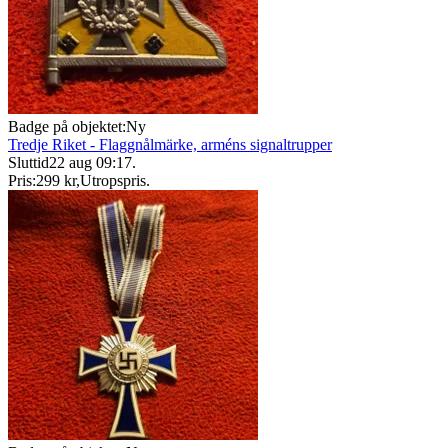
Badge på objektet:
Ny
Tredje Riket - Flaggnålmärke, arméns signaltrupper
Sluttid
22 aug 09:17
.
Pris:
299 kr
,
Utropspris
.