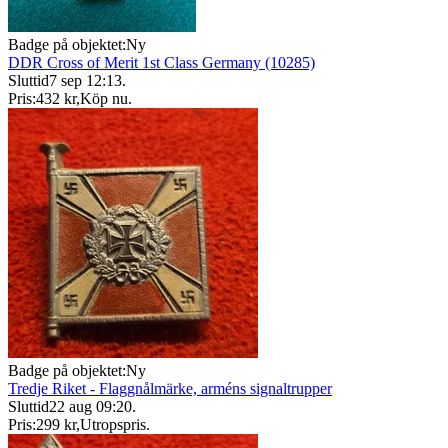
Badge på objektet:
Ny
DDR Cross of Merit 1st Class Germany (10285)
Sluttid
7 sep 12:13
.
Pris:
432 kr
,
Köp nu
.
Badge på objektet:
Ny
Tredje Riket - Flaggnålmärke, arméns signaltrupper
Sluttid
22 aug 09:20
.
Pris:
299 kr
,
Utropspris
.