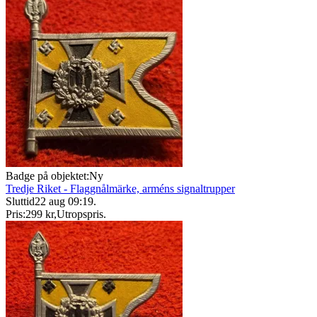
Badge på objektet:
Ny
Tredje Riket - Flaggnålmärke, arméns signaltrupper
Sluttid
22 aug 09:19
.
Pris:
299 kr
,
Utropspris
.