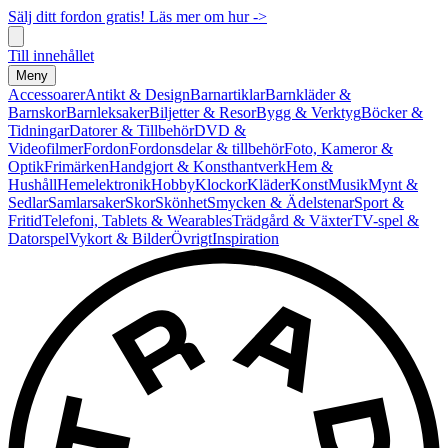
Sälj ditt fordon gratis! Läs mer om hur ->
Till innehållet
Meny
Accessoarer
Antikt & Design
Barnartiklar
Barnkläder &
Barnskor
Barnleksaker
Biljetter & Resor
Bygg & Verktyg
Böcker &
Tidningar
Datorer & Tillbehör
DVD &
Videofilmer
Fordon
Fordonsdelar & tillbehör
Foto, Kameror &
Optik
Frimärken
Handgjort & Konsthantverk
Hem &
Hushåll
Hemelektronik
Hobby
Klockor
Kläder
Konst
Musik
Mynt &
Sedlar
Samlarsaker
Skor
Skönhet
Smycken & Ädelstenar
Sport &
Fritid
Telefoni, Tablets & Wearables
Trädgård & Växter
TV-spel &
Datorspel
Vykort & Bilder
Övrigt
Inspiration