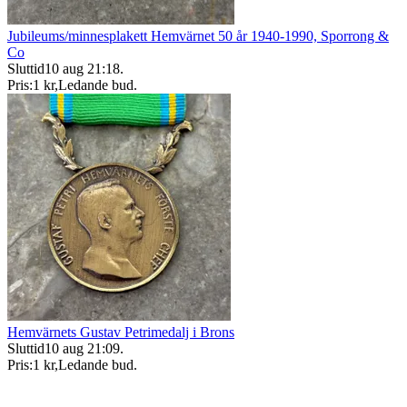
Jubileums/minnesplakett Hemvärnet 50 år 1940-1990, Sporrong &
Co
Sluttid
10 aug 21:18
.
Pris:
1 kr
,
Ledande bud
.
Hemvärnets Gustav Petrimedalj i Brons
Sluttid
10 aug 21:09
.
Pris:
1 kr
,
Ledande bud
.