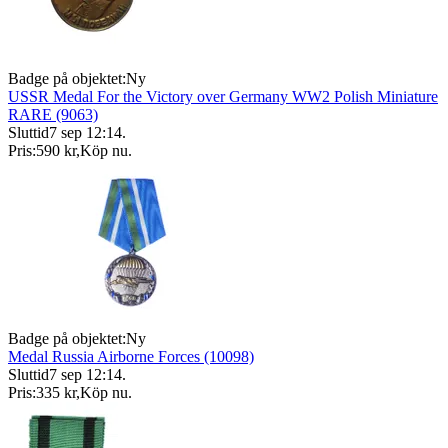
Badge på objektet:
Ny
USSR Medal For the Victory over Germany WW2 Polish Miniature
RARE (9063)
Sluttid
7 sep 12:14
.
Pris:
590 kr
,
Köp nu
.
Badge på objektet:
Ny
Medal Russia Airborne Forces (10098)
Sluttid
7 sep 12:14
.
Pris:
335 kr
,
Köp nu
.