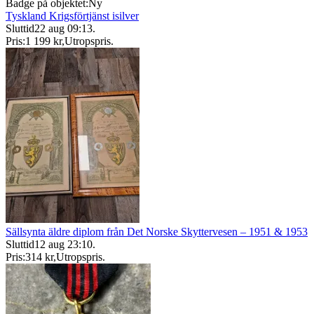
Badge på objektet:
Ny
Tyskland Krigsförtjänst isilver
Sluttid
22 aug 09:13
.
Pris:
1 199 kr
,
Utropspris
.
Sällsynta äldre diplom från Det Norske Skyttervesen – 1951 & 1953
Sluttid
12 aug 23:10
.
Pris:
314 kr
,
Utropspris
.