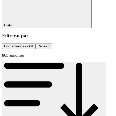
Plats
Filtrerat på
:
Gott använt skick
Rensa
865 annonser