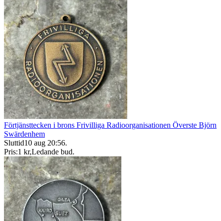
Förtjänsttecken i brons Frivilliga Radioorganisationen Överste Björn
Swärdenhem
Sluttid
10 aug 20:56
.
Pris:
1 kr
,
Ledande bud
.