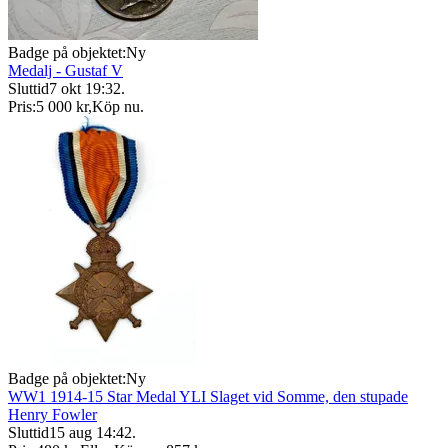
Badge på objektet:
Ny
Medalj - Gustaf V
Sluttid
7 okt 19:32
.
Pris:
5 000 kr
,
Köp nu
.
Badge på objektet:
Ny
WW1 1914-15 Star Medal YLI Slaget vid Somme, den stupade
Henry Fowler
Sluttid
15 aug 14:42
.