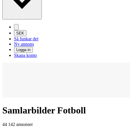
SEK
Så funkar det
Ny annons
Logga in
Skapa konto
Samlarbilder Fotboll
44 142 annonser