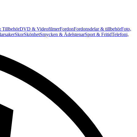
 Tillbehör
DVD & Videofilmer
Fordon
Fordonsdelar & tillbehör
Foto,
arsaker
Skor
Skönhet
Smycken & Ädelstenar
Sport & Fritid
Telefoni,