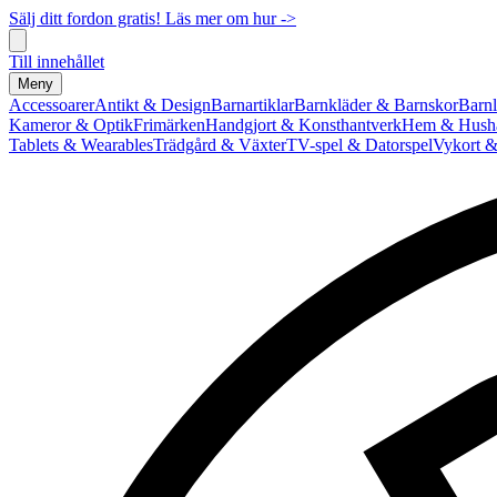
Sälj ditt fordon gratis! Läs mer om hur ->
Till innehållet
Meny
Accessoarer
Antikt & Design
Barnartiklar
Barnkläder & Barnskor
Barnl
Kameror & Optik
Frimärken
Handgjort & Konsthantverk
Hem & Hushå
Tablets & Wearables
Trädgård & Växter
TV-spel & Datorspel
Vykort &