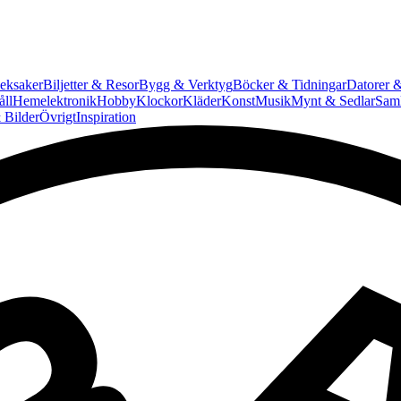
eksaker
Biljetter & Resor
Bygg & Verktyg
Böcker & Tidningar
Datorer &
ll
Hemelektronik
Hobby
Klockor
Kläder
Konst
Musik
Mynt & Sedlar
Saml
 Bilder
Övrigt
Inspiration