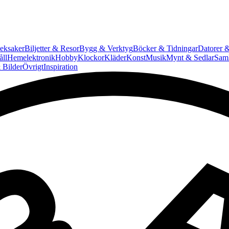
eksaker
Biljetter & Resor
Bygg & Verktyg
Böcker & Tidningar
Datorer &
ll
Hemelektronik
Hobby
Klockor
Kläder
Konst
Musik
Mynt & Sedlar
Saml
 Bilder
Övrigt
Inspiration