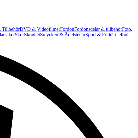
 Tillbehör
DVD & Videofilmer
Fordon
Fordonsdelar & tillbehör
Foto,
arsaker
Skor
Skönhet
Smycken & Ädelstenar
Sport & Fritid
Telefoni,