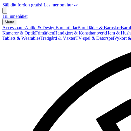
Sälj ditt fordon gratis! Läs mer om hur ->
Till innehållet
Meny
Accessoarer
Antikt & Design
Barnartiklar
Barnkläder & Barnskor
Barnl
Kameror & Optik
Frimärken
Handgjort & Konsthantverk
Hem & Hushå
Tablets & Wearables
Trädgård & Växter
TV-spel & Datorspel
Vykort &