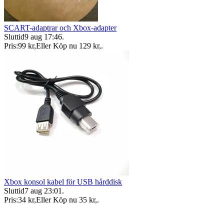
SCART-adaptrar och Xbox-adapter
Sluttid
9 aug 17:46
.
Pris:
99 kr
,
Eller Köp nu
129 kr
,
.
Xbox konsol kabel för USB hårddisk
Sluttid
7 aug 23:01
.
Pris:
34 kr
,
Eller Köp nu
35 kr
,
.