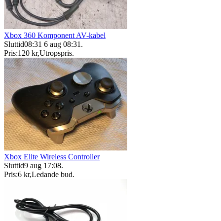
Xbox 360 Komponent AV-kabel
Sluttid
08:31
6 aug 08:31
.
Pris:
120 kr
,
Utropspris
.
Xbox Elite Wireless Controller
Sluttid
9 aug 17:08
.
Pris:
6 kr
,
Ledande bud
.