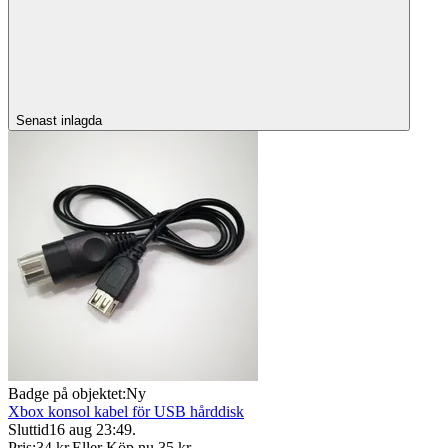
Senast inlagda
Badge på objektet:
Ny
Xbox konsol kabel för USB hårddisk
Sluttid
16 aug 23:49
.
Pris:
34 kr
,
Eller Köp nu
35 kr
,
.