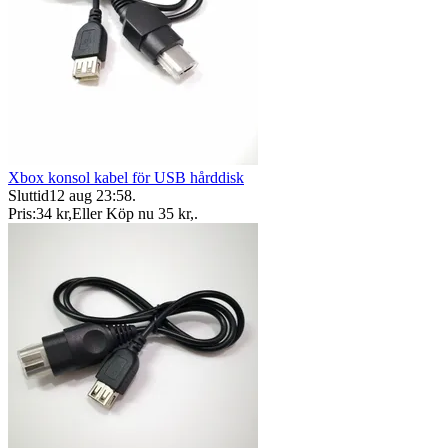
Xbox konsol kabel för USB hårddisk
Sluttid
12 aug 23:58
.
Pris:
34 kr
,
Eller Köp nu
35 kr
,
.