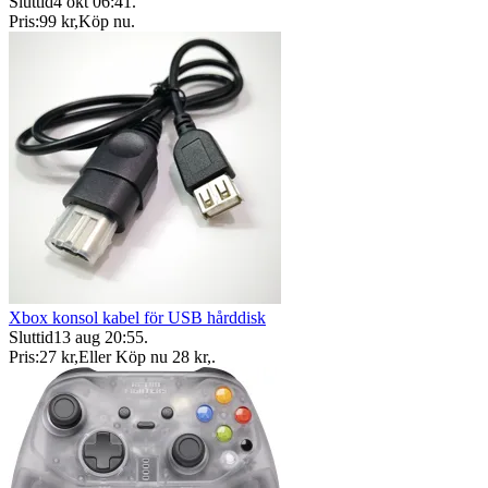
Sluttid
4 okt 06:41
.
Pris:
99 kr
,
Köp nu
.
Xbox konsol kabel för USB hårddisk
Sluttid
13 aug 20:55
.
Pris:
27 kr
,
Eller Köp nu
28 kr
,
.