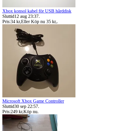
Xbox konsol kabel för USB hårddisk
Sluttid
12 aug 23:37
.
Pris:
34 kr
,
Eller Köp nu
35 kr
,
.
Microsoft Xbox Game Controller
Sluttid
30 sep 22:57
.
Pris:
249 kr
,
Köp nu
.