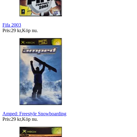
Fifa 2003
Pris:
29 kr
,
Köp nu
.
Amped: Freestyle Snowboarding
Pris:
29 kr
,
Köp nu
.