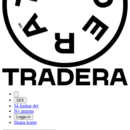
SEK
Så funkar det
Ny annons
Logga in
Skapa konto