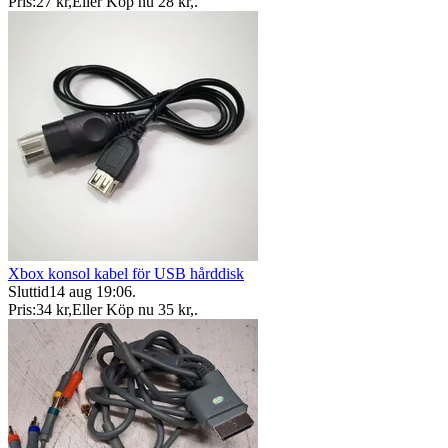
Pris:
27 kr
,
Eller Köp nu
28 kr
,
.
Xbox konsol kabel för USB hårddisk
Sluttid
14 aug 19:06
.
Pris:
34 kr
,
Eller Köp nu
35 kr
,
.