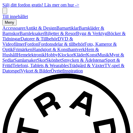
Sälj ditt fordon gratis! Läs mer om hur ->
Till innehållet
Meny
Accessoarer
Antikt & Design
Barnartiklar
Barnkläder &
Barnskor
Barnleksaker
Biljetter & Resor
Bygg & Verktyg
Böcker &
Tidningar
Datorer & Tillbehör
DVD &
Videofilmer
Fordon
Fordonsdelar & tillbehör
Foto, Kameror &
Optik
Frimärken
Handgjort & Konsthantverk
Hem &
Hushåll
Hemelektronik
Hobby
Klockor
Kläder
Konst
Musik
Mynt &
Sedlar
Samlarsaker
Skor
Skönhet
Smycken & Ädelstenar
Sport &
Fritid
Telefoni, Tablets & Wearables
Trädgård & Växter
TV-spel &
Datorspel
Vykort & Bilder
Övrigt
Inspiration