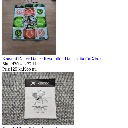
Konami Dance Dance Revolution Dansmatta för Xbox
Sluttid
30 sep 22:11
.
Pris:
120 kr
,
Köp nu
.