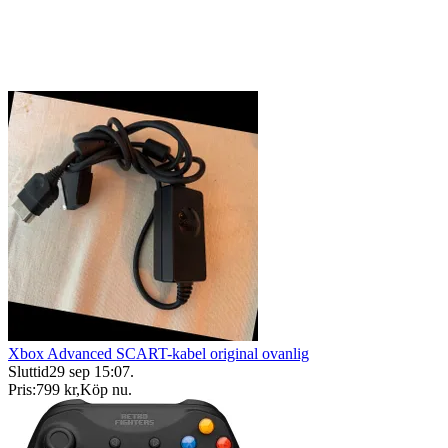
Xbox Advanced SCART-kabel original ovanlig
Sluttid
29 sep 15:07
.
Pris:
799 kr
,
Köp nu
.