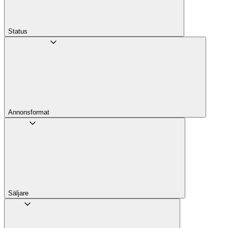
Status
Annons­format
Säljare