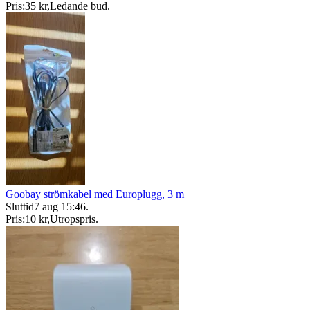
Pris:
35 kr
,
Ledande bud
.
Goobay strömkabel med Europlugg, 3 m
Sluttid
7 aug 15:46
.
Pris:
10 kr
,
Utropspris
.