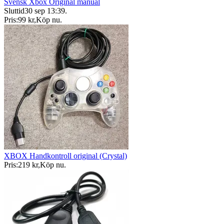
Svensk Xbox Original manual
Sluttid
30 sep 13:39
.
Pris:
99 kr
,
Köp nu
.
XBOX Handkontroll original (Crystal)
Pris:
219 kr
,
Köp nu
.