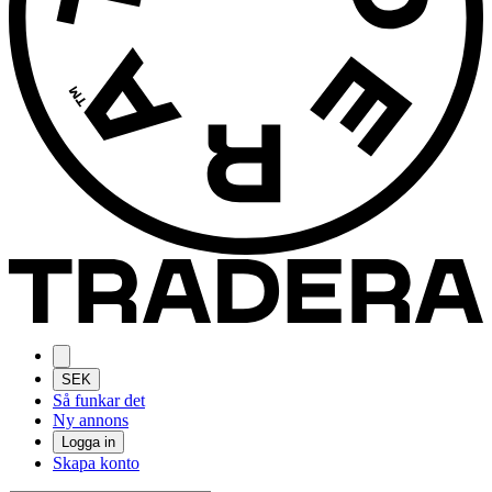
SEK
Så funkar det
Ny annons
Logga in
Skapa konto