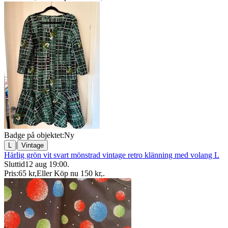
Badge på objektet:
Ny
|
L
Vintage
Härlig grön vit svart mönstrad vintage retro klänning med volang L
Sluttid
12 aug 19:00
.
Pris:
65 kr
,
Eller Köp nu
150 kr
,
.