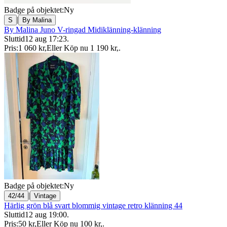
Badge på objektet:
Ny
|
S
By Malina
By Malina Juno V-ringad Midiklänning-klänning
Sluttid
12 aug 17:23
.
Pris:
1 060 kr
,
Eller Köp nu
1 190 kr
,
.
Badge på objektet:
Ny
|
42/44
Vintage
Härlig grön blå svart blommig vintage retro klänning 44
Sluttid
12 aug 19:00
.
Pris:
50 kr
,
Eller Köp nu
100 kr
,
.