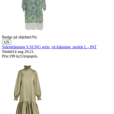
Badge på objektet:
Ny
L/S
Sidenklänning S.SUNG grön, vit klänning, storlek L - INT
Sluttid
14 aug 20:21
.
Pris:
199 kr
,
Utropspris
.