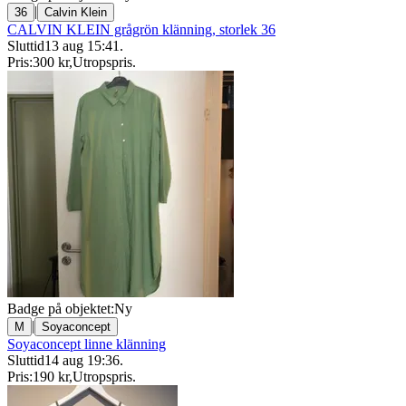
|
36
Calvin Klein
CALVIN KLEIN grågrön klänning, storlek 36
Sluttid
13 aug 15:41
.
Pris:
300 kr
,
Utropspris
.
Badge på objektet:
Ny
|
M
Soyaconcept
Soyaconcept linne klänning
Sluttid
14 aug 19:36
.
Pris:
190 kr
,
Utropspris
.