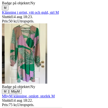
Badge på objektet:
Ny
M
Klänning i grönt, vitt och guld, strl M
Sluttid
14 aug 18:23
.
Pris:
50 kr
,
Utropspris
.
Badge på objektet:
Ny
|
M
MbyM
MbyM klänning, omlott, storlek M
Sluttid
14 aug 18:22
.
Pris:
75 kr
,
Utropspris
.