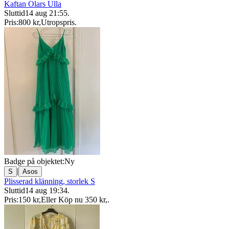
Kaftan Olars Ulla
Sluttid
14 aug 21:55
.
Pris:
800 kr
,
Utropspris
.
Badge på objektet:
Ny
|
S
Asos
Plisserad klänning, storlek S
Sluttid
14 aug 19:34
.
Pris:
150 kr
,
Eller Köp nu
350 kr
,
.