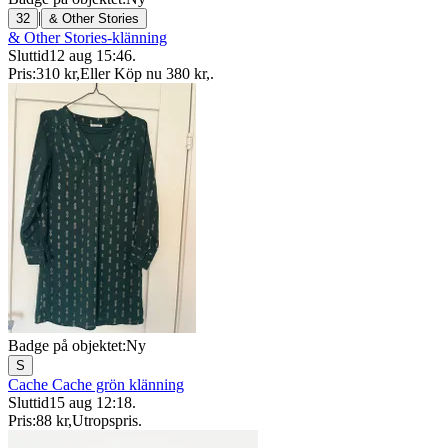
|
32
& Other Stories
& Other Stories-klänning
Sluttid
12 aug 15:46
.
Pris:
310 kr
,
Eller Köp nu
380 kr
,
.
Badge på objektet:
Ny
S
Cache Cache grön klänning
Sluttid
15 aug 12:18
.
Pris:
88 kr
,
Utropspris
.