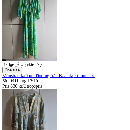
Badge på objektet:
Ny
One size
Mönstrad kaftan klänning från Kaanda, stl one size
Sluttid
11 aug 13:10
.
Pris:
630 kr
,
Utropspris
.