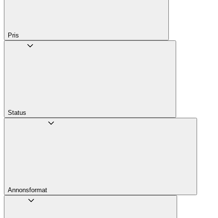
Pris
Status
Annons­format