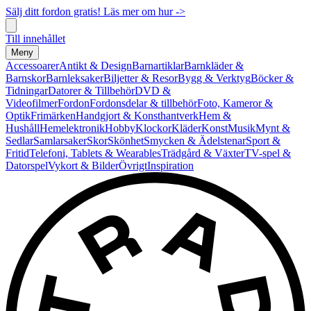
Sälj ditt fordon gratis! Läs mer om hur ->
Till innehållet
Meny
Accessoarer
Antikt & Design
Barnartiklar
Barnkläder &
Barnskor
Barnleksaker
Biljetter & Resor
Bygg & Verktyg
Böcker &
Tidningar
Datorer & Tillbehör
DVD &
Videofilmer
Fordon
Fordonsdelar & tillbehör
Foto, Kameror &
Optik
Frimärken
Handgjort & Konsthantverk
Hem &
Hushåll
Hemelektronik
Hobby
Klockor
Kläder
Konst
Musik
Mynt &
Sedlar
Samlarsaker
Skor
Skönhet
Smycken & Ädelstenar
Sport &
Fritid
Telefoni, Tablets & Wearables
Trädgård & Växter
TV-spel &
Datorspel
Vykort & Bilder
Övrigt
Inspiration