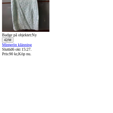
Badge på objektet:
Ny
42/M
Mintgrön klänning
Sluttid
6 okt 15:27
.
Pris:
90 kr
,
Köp nu
.