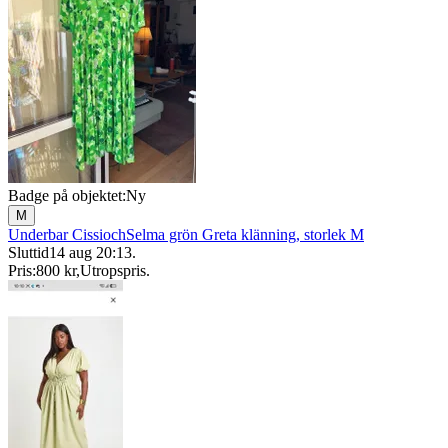
Badge på objektet:
Ny
M
Underbar CissiochSelma grön Greta klänning, storlek M
Sluttid
14 aug 20:13
.
Pris:
800 kr
,
Utropspris
.