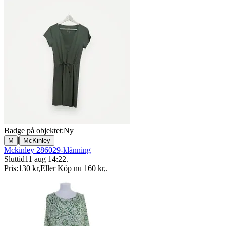
Badge på objektet:
Ny
|
M
McKinley
Mckinley 286029-klänning
Sluttid
11 aug 14:22
.
Pris:
130 kr
,
Eller Köp nu
160 kr
,
.