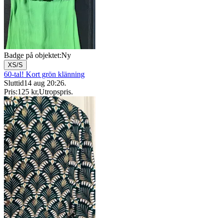
Badge på objektet:
Ny
XS/S
60-tal! Kort grön klänning
Sluttid
14 aug 20:26
.
Pris:
125 kr
,
Utropspris
.