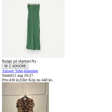
Badge på objektet:
Ny
|
38
ADOORE
Adoore Tube-klänning
Sluttid
12 aug 19:27
.
Pris:
430 kr
,
Eller Köp nu
440 kr
,
.