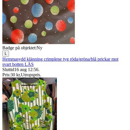
Badge på objektet:
Ny
L
Hemmasydd klänning crimplene tyg röda/gröna/blå prickar mot
svart botten LÄS
Sluttid
16 aug 12:56
.
Pris:
30 kr
,
Utropspris
.