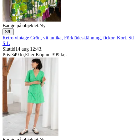
Badge på objektet:
Ny
S/L
Retro vintage Grön, vit tunika, Förklädesklänning, fickor. Kort. Stl
S-L
Sluttid
14 aug 12:43
.
Pris:
349 kr
,
Eller Köp nu
399 kr
,
.
Badge på objektet:
Ny