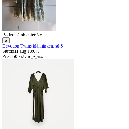
Badge på objektet:
Ny
S
Devotion Twins klänningen, stl S
Sluttid
11 aug 13:07
.
Pris:
850 kr
,
Utropspris
.