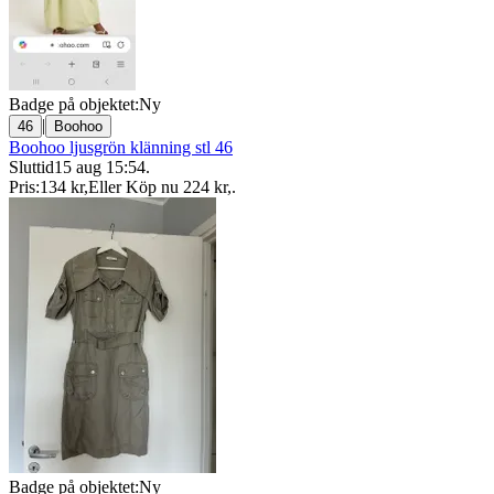
Badge på objektet:
Ny
|
46
Boohoo
Boohoo ljusgrön klänning stl 46
Sluttid
15 aug 15:54
.
Pris:
134 kr
,
Eller Köp nu
224 kr
,
.
Badge på objektet:
Ny