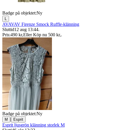
Badge på objektet:
Ny
L
AVAVAV Firenze Smock Ruffle-klänning
Sluttid
12 aug 13:44
.
Pris:
490 kr
,
Eller Köp nu
500 kr
,
.
Badge på objektet:
Ny
|
M
Esprit
Esprit ljusgrön klänning storlek M