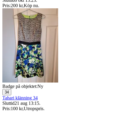
Sluttid
6 okt 13:23
.
Pris:
200 kr
,
Köp nu
.
Badge på objektet:
Ny
34
Tahari klänning 34
Sluttid
21 aug 13:15
.
Pris:
100 kr
,
Utropspris
.