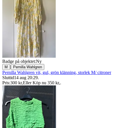
Badge på objektet:
Ny
|
M
Pernilla Wahlgren
Pernilla Wahlgren vit, gul, grön klänning, storlek M/ citroner
Sluttid
14 aug 20:29
.
Pris:
300 kr
,
Eller Köp nu
350 kr
,
.