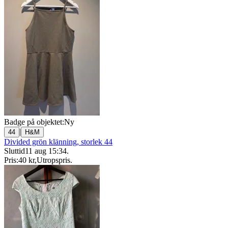
Badge på objektet:
Ny
|
44
H&M
Divided grön klänning, storlek 44
Sluttid
11 aug 15:34
.
Pris:
40 kr
,
Utropspris
.