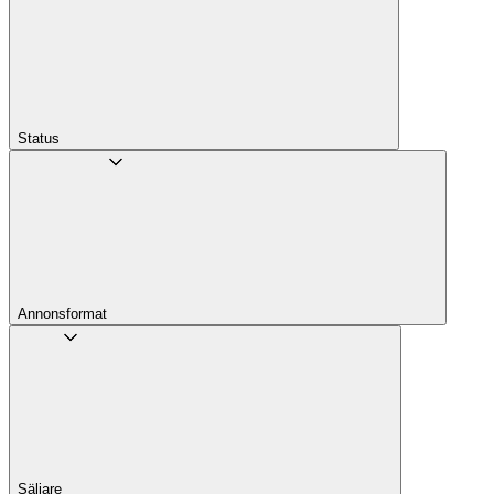
Status
Annons­format
Säljare