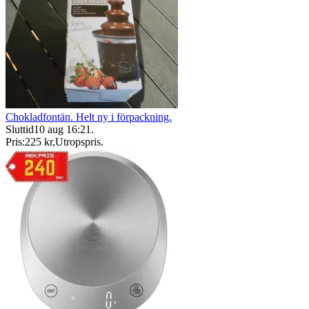
Chokladfontän. Helt ny i förpackning.
Sluttid
10 aug 16:21
.
Pris:
225 kr
,
Utropspris
.