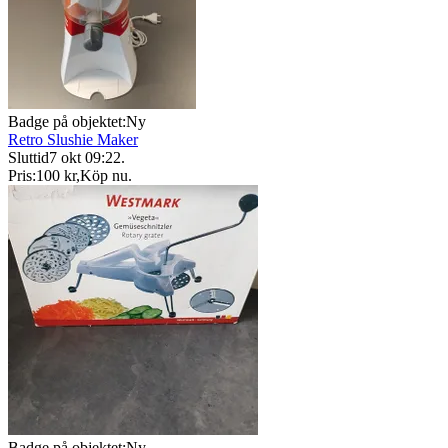
Badge på objektet:
Ny
Retro Slushie Maker
Sluttid
7 okt 09:22
.
Pris:
100 kr
,
Köp nu
.
Badge på objektet:
Ny