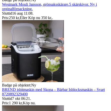
Westmark Mouli Jansson, grönsaksskärare.5 skärskivor. Ny i
orginalförpackning.
Sluttid
16 aug 11:08
.
Pris:
250 kr
,
Eller Köp nu
350 kr
,
.
Badge på objektet:
Ny
BREND isbitmaskin med Skopa – Bärbar Isblocksmaskin – Svart
8720892329400
Sluttid
7 okt 06:21
.
Pris:
1 290 kr
,
Köp nu
.