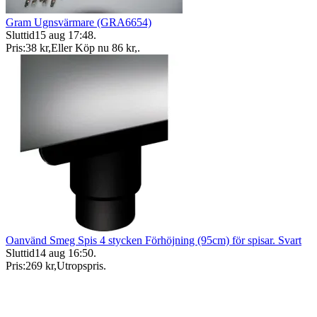
Gram Ugnsvärmare (GRA6654)
Sluttid
15 aug 17:48
.
Pris:
38 kr
,
Eller Köp nu
86 kr
,
.
Oanvänd Smeg Spis 4 stycken Förhöjning (95cm) för spisar. Svart
Sluttid
14 aug 16:50
.
Pris:
269 kr
,
Utropspris
.