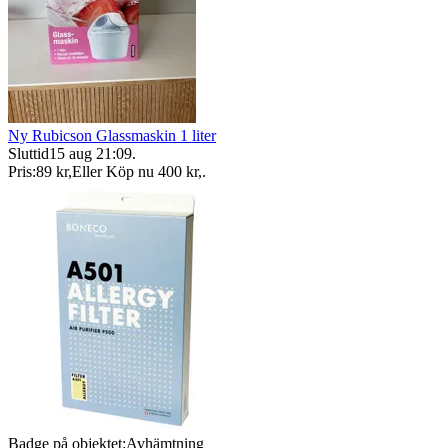
Ny Rubicson Glassmaskin 1 liter
Sluttid
15 aug 21:09
.
Pris:
89 kr
,
Eller Köp nu
400 kr
,
.
Badge på objektet:
Avhämtning