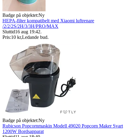
Badge på objektet:
Ny
HEPA-filter kompatibelt med Xiaomi luftrenare
/2/2/2S/2H/3/3H/PRO/MAX
Sluttid
16 aug 19:42
.
Pris:
10 kr
,
Ledande bud
.
Badge på objektet:
Ny
Rubicson Popcornmaskin Modell 49020 Popcorn Maker Svart
1200W Bordsapparat
Sluttid
11 aug 18:40
.