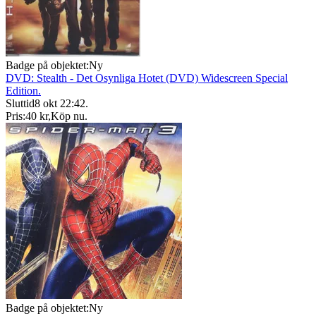
Badge på objektet:
Ny
DVD: Stealth - Det Osynliga Hotet (DVD) Widescreen Special
Edition.
Sluttid
8 okt 22:42
.
Pris:
40 kr
,
Köp nu
.
Badge på objektet:
Ny