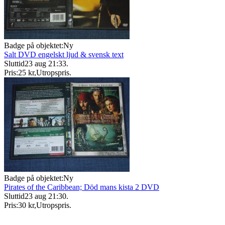
Badge på objektet:
Ny
Salt DVD engelskt ljud & svensk text
Sluttid
23 aug 21:33
.
Pris:
25 kr
,
Utropspris
.
Badge på objektet:
Ny
Pirates of the Caribbean; Död mans kista 2 DVD
Sluttid
23 aug 21:30
.
Pris:
30 kr
,
Utropspris
.