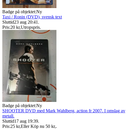
Badge på objektet:
Ny
Taxi / Ronin (DVD), svensk text
Sluttid
23 aug 20:41
.
Pris:
20 kr
,
Utropspris
.
Badge på objektet:
Ny
SHOOTER DVD med Mark Wahlberg, action fr 2007. I omslag av
metall.
Sluttid
17 aug 19:39
.
Pris:
25 kr
,
Eller Köp nu
50 kr
,
.