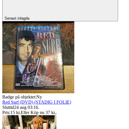
Senast inlagda
Badge på objektet:
Ny
Red Surf (DVD) (STADIG I FOLIE)
Sluttid
24 aug 03:16
.
Pris:
15 kr
,
Eller Köp nu
37 kr
,
.