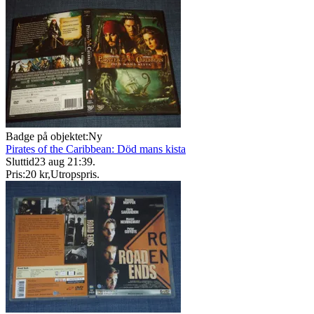
Badge på objektet:
Ny
Pirates of the Caribbean: Död mans kista
Sluttid
23 aug 21:39
.
Pris:
20 kr
,
Utropspris
.