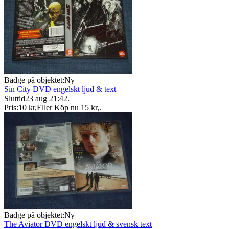
Badge på objektet:
Ny
Sin City DVD engelskt ljud & text
Sluttid
23 aug 21:42
.
Pris:
10 kr
,
Eller Köp nu
15 kr
,
.
Badge på objektet:
Ny
The Aviator DVD engelskt ljud & svensk text