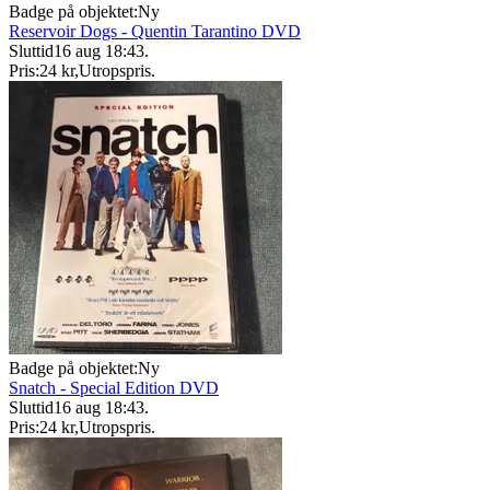
Badge på objektet:
Ny
Reservoir Dogs - Quentin Tarantino DVD
Sluttid
16 aug 18:43
.
Pris:
24 kr
,
Utropspris
.
Badge på objektet:
Ny
Snatch - Special Edition DVD
Sluttid
16 aug 18:43
.
Pris:
24 kr
,
Utropspris
.