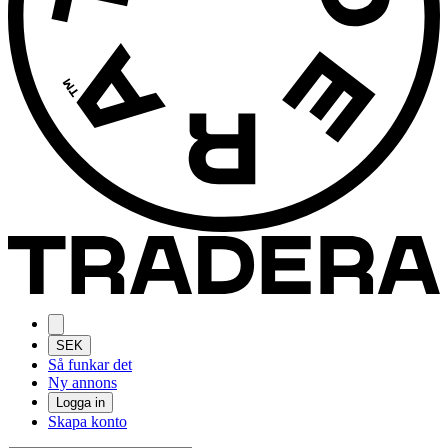
SEK
Så funkar det
Ny annons
Logga in
Skapa konto