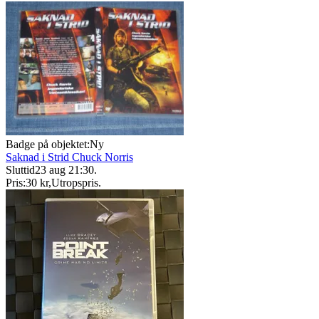
Badge på objektet:
Ny
Saknad i Strid Chuck Norris
Sluttid
23 aug 21:30
.
Pris:
30 kr
,
Utropspris
.