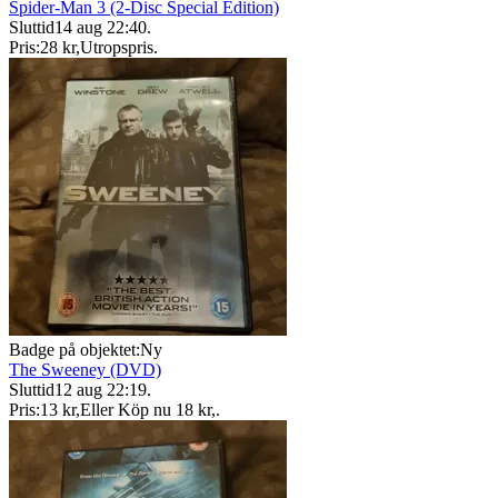
Spider-Man 3 (2-Disc Special Edition)
Sluttid
14 aug 22:40
.
Pris:
28 kr
,
Utropspris
.
Badge på objektet:
Ny
The Sweeney (DVD)
Sluttid
12 aug 22:19
.
Pris:
13 kr
,
Eller Köp nu
18 kr
,
.