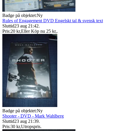
Badge på objektet:
Ny
Rules of Engagement DVD Engelskt tal & svensk text
Sluttid
23 aug 21:42
.
Pris:
20 kr
,
Eller Köp nu
25 kr
,
.
Badge på objektet:
Ny
Shooter - DVD - Mark Wahlberg
Sluttid
23 aug 21:39
.
Pris:
30 kr
,
Utropspris
.