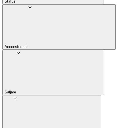
Status
Annons­format
Säljare