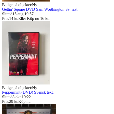
Badge på objektet:
Ny
Gettin' Square DVD Sam Worthington Sv. text
Sluttid
15 aug 19:57
.
Pris:
14 kr
,
Eller Köp nu
16 kr
,
.
Badge på objektet:
Ny
Peppermint (DVD) Svensk text.
Sluttid
8 okt 19:22
.
Pris:
29 kr
,
Köp nu
.