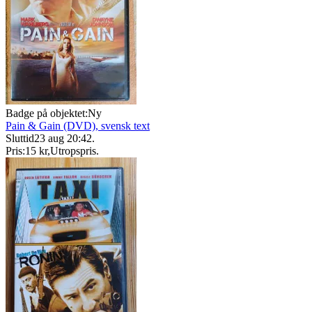
Badge på objektet:
Ny
Pain & Gain (DVD), svensk text
Sluttid
23 aug 20:42
.
Pris:
15 kr
,
Utropspris
.