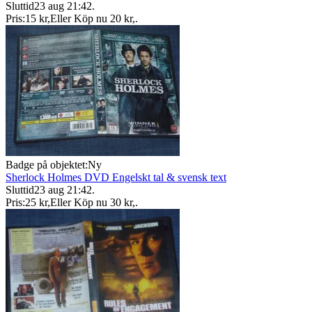
Sluttid
23 aug 21:42
.
Pris:
15 kr
,
Eller Köp nu
20 kr
,
.
Badge på objektet:
Ny
Sherlock Holmes DVD Engelskt tal & svensk text
Sluttid
23 aug 21:42
.
Pris:
25 kr
,
Eller Köp nu
30 kr
,
.