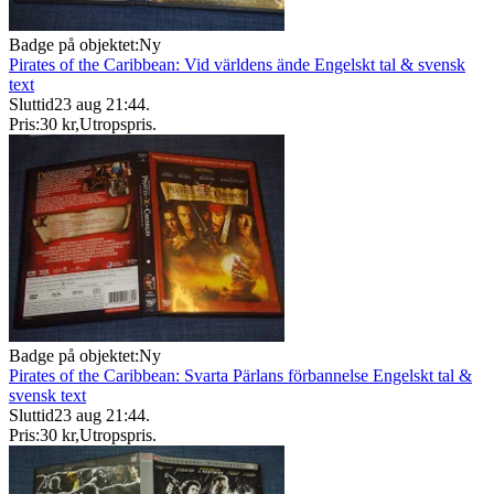
Badge på objektet:
Ny
Pirates of the Caribbean: Vid världens ände Engelskt tal & svensk
text
Sluttid
23 aug 21:44
.
Pris:
30 kr
,
Utropspris
.
Badge på objektet:
Ny
Pirates of the Caribbean: Svarta Pärlans förbannelse Engelskt tal &
svensk text
Sluttid
23 aug 21:44
.
Pris:
30 kr
,
Utropspris
.