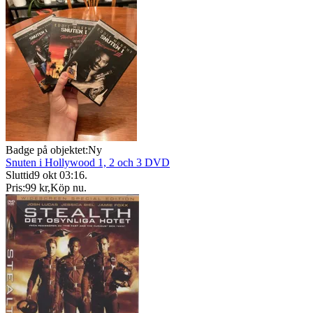
Badge på objektet:
Ny
Snuten i Hollywood 1, 2 och 3 DVD
Sluttid
9 okt 03:16
.
Pris:
99 kr
,
Köp nu
.