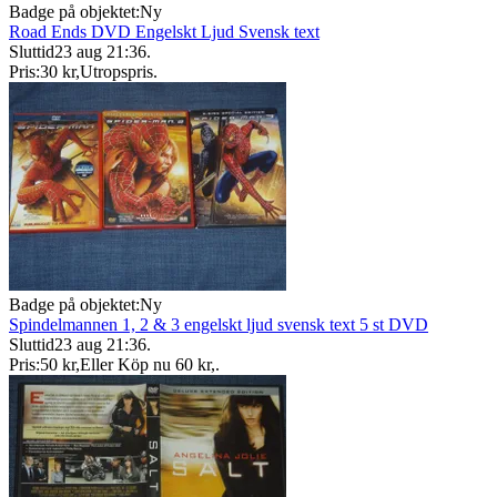
Badge på objektet:
Ny
Road Ends DVD Engelskt Ljud Svensk text
Sluttid
23 aug 21:36
.
Pris:
30 kr
,
Utropspris
.
Badge på objektet:
Ny
Spindelmannen 1, 2 & 3 engelskt ljud svensk text 5 st DVD
Sluttid
23 aug 21:36
.
Pris:
50 kr
,
Eller Köp nu
60 kr
,
.