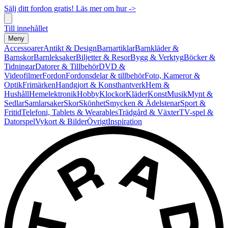
Sälj ditt fordon gratis! Läs mer om hur ->
Till innehållet
Meny
Accessoarer
Antikt & Design
Barnartiklar
Barnkläder &
Barnskor
Barnleksaker
Biljetter & Resor
Bygg & Verktyg
Böcker &
Tidningar
Datorer & Tillbehör
DVD &
Videofilmer
Fordon
Fordonsdelar & tillbehör
Foto, Kameror &
Optik
Frimärken
Handgjort & Konsthantverk
Hem &
Hushåll
Hemelektronik
Hobby
Klockor
Kläder
Konst
Musik
Mynt &
Sedlar
Samlarsaker
Skor
Skönhet
Smycken & Ädelstenar
Sport &
Fritid
Telefoni, Tablets & Wearables
Trädgård & Växter
TV-spel &
Datorspel
Vykort & Bilder
Övrigt
Inspiration