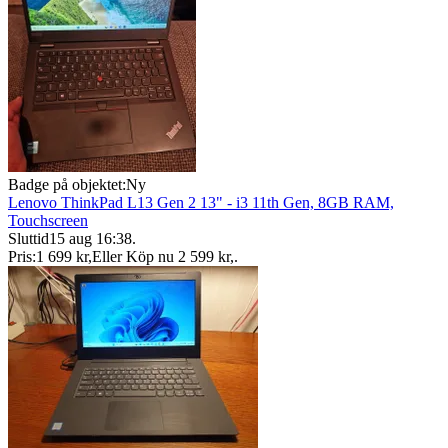
Badge på objektet:
Ny
Lenovo ThinkPad L13 Gen 2 13" - i3 11th Gen, 8GB RAM,
Touchscreen
Sluttid
15 aug 16:38
.
Pris:
1 699 kr
,
Eller Köp nu
2 599 kr
,
.