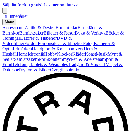
Sälj ditt fordon gratis! Läs mer om hur ->
Till innehållet
Meny
Accessoarer
Antikt & Design
Barnartiklar
Barnkläder &
Barnskor
Barnleksaker
Biljetter & Resor
Bygg & Verktyg
Böcker &
Tidningar
Datorer & Tillbehör
DVD &
Videofilmer
Fordon
Fordonsdelar & tillbehör
Foto, Kameror &
Optik
Frimärken
Handgjort & Konsthantverk
Hem &
Hushåll
Hemelektronik
Hobby
Klockor
Kläder
Konst
Musik
Mynt &
Sedlar
Samlarsaker
Skor
Skönhet
Smycken & Ädelstenar
Sport &
Fritid
Telefoni, Tablets & Wearables
Trädgård & Växter
TV-spel &
Datorspel
Vykort & Bilder
Övrigt
Inspiration