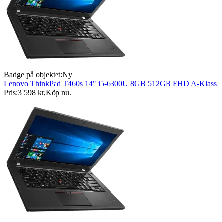
Badge på objektet:
Ny
Lenovo ThinkPad T460s 14" i5-6300U 8GB 512GB FHD A-Klass
Pris:
3 598 kr
,
Köp nu
.