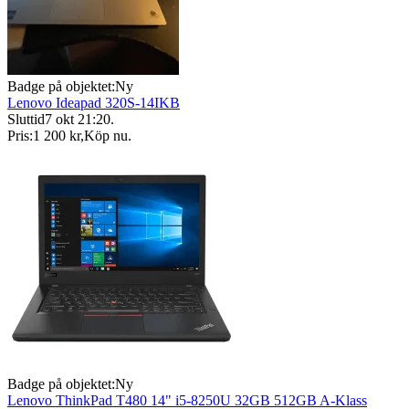
Badge på objektet:
Ny
Lenovo Ideapad 320S-14IKB
Sluttid
7 okt 21:20
.
Pris:
1 200 kr
,
Köp nu
.
Badge på objektet:
Ny
Lenovo ThinkPad T480 14" i5-8250U 32GB 512GB A-Klass