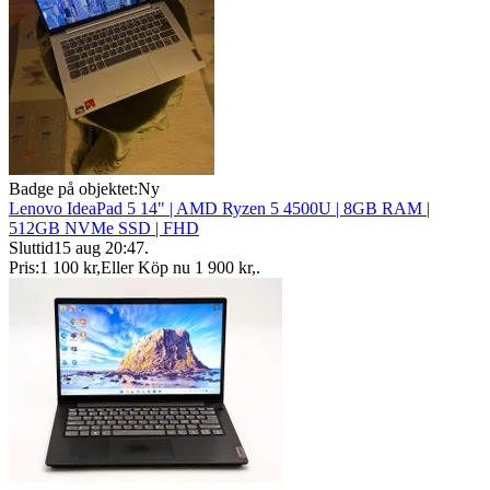
Badge på objektet:
Ny
Lenovo IdeaPad 5 14" | AMD Ryzen 5 4500U | 8GB RAM |
512GB NVMe SSD | FHD
Sluttid
15 aug 20:47
.
Pris:
1 100 kr
,
Eller Köp nu
1 900 kr
,
.