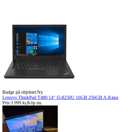
Badge på objektet:
Ny
Lenovo ThinkPad T480 14" i5-8250U 16GB 256GB A-Klass
Pris:
3 999 kr
,
Köp nu
.