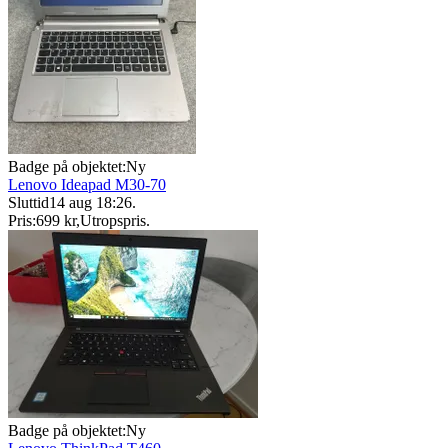
Badge på objektet:
Ny
Lenovo Ideapad M30-70
Sluttid
14 aug 18:26
.
Pris:
699 kr
,
Utropspris
.
Badge på objektet:
Ny