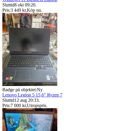
Sluttid
8 okt 09:20
.
Pris:
3 449 kr
,
Köp nu
.
Badge på objektet:
Ny
Lenovo Legion 5 15,6" Ryzen 7
Sluttid
12 aug 20:33
.
Pris:
7 000 kr
,
Utropspris
.