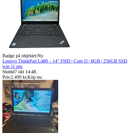
Badge på objektet:
Ny
Lenovo ThinkPad L480 – 14" FHD | Core i5 | 8GB | 256GB SSD
win 11 pro
Sluttid
7 okt 14:48
.
Pris:
2 499 kr
,
Köp nu
.