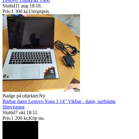
Lenovo ThinkPad T460
Sluttid
11 aug 18:18
.
Pris:
1 300 kr
,
Utropspris
.
Badge på objektet:
Ny
Bärbar dator Lenovo Yoga 3 14" Vikbar - dator, surfplatta
filmvisning
Sluttid
7 okt 18:11
.
Pris:
1 200 kr
,
Köp nu
.