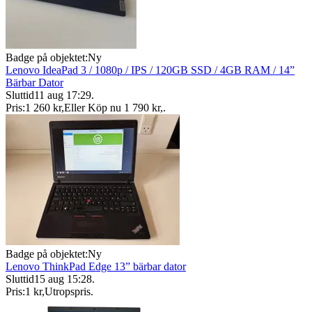
Badge på objektet:
Ny
Lenovo IdeaPad 3 / 1080p / IPS / 120GB SSD / 4GB RAM / 14”
Bärbar Dator
Sluttid
11 aug 17:29
.
Pris:
1 260 kr
,
Eller Köp nu
1 790 kr
,
.
Badge på objektet:
Ny
Lenovo ThinkPad Edge 13” bärbar dator
Sluttid
15 aug 15:28
.
Pris:
1 kr
,
Utropspris
.