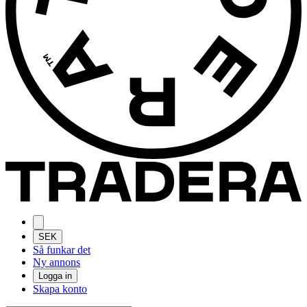
SEK
Så funkar det
Ny annons
Logga in
Skapa konto