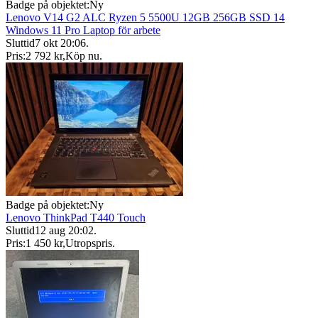
Badge på objektet:
Ny
Lenovo V14 G2 ALC Ryzen 5 5500U 12GB 256GB SSD 14
Windows 11 Pro Laptop för arbete
Sluttid
7 okt 20:06
.
Pris:
2 792 kr
,
Köp nu
.
Badge på objektet:
Ny
Lenovo ThinkPad T440 Touch
Sluttid
12 aug 20:02
.
Pris:
1 450 kr
,
Utropspris
.