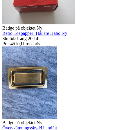
Badge på objektet:
Ny
Retro Toapapper- Hållare Habo Ny
Sluttid
21 aug 20:14
.
Pris:
45 kr
,
Utropspris
.
Badge på objektet:
Ny
Översvämningsskydd handfat