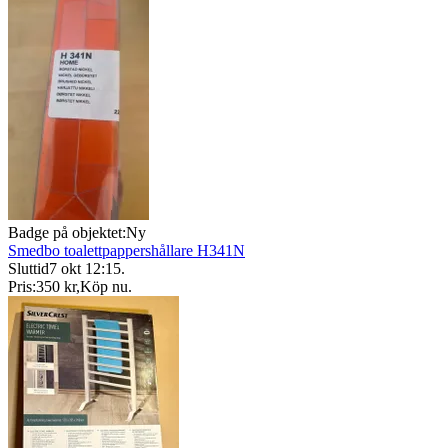
Badge på objektet:
Ny
Smedbo toalettpappershållare H341N
Sluttid
7 okt 12:15
.
Pris:
350 kr
,
Köp nu
.