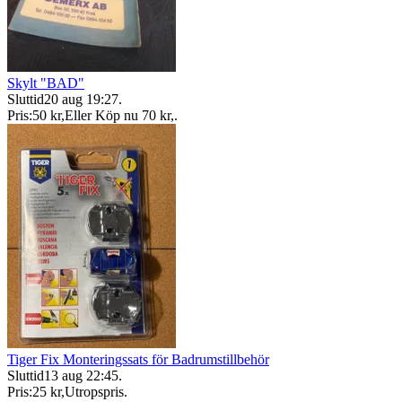
Skylt "BAD"
Sluttid
20 aug 19:27
.
Pris:
50 kr
,
Eller Köp nu
70 kr
,
.
Tiger Fix Monteringssats för Badrumstillbehör
Sluttid
13 aug 22:45
.
Pris:
25 kr
,
Utropspris
.