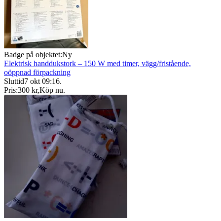
Badge på objektet:
Ny
Elektrisk handdukstork – 150 W med timer, vägg/fristående,
oöppnad förpackning
Sluttid
7 okt 09:16
.
Pris:
300 kr
,
Köp nu
.