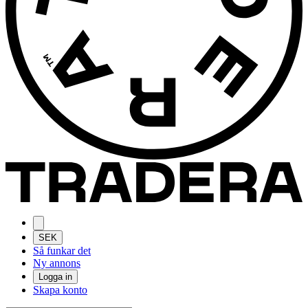
SEK
Så funkar det
Ny annons
Logga in
Skapa konto