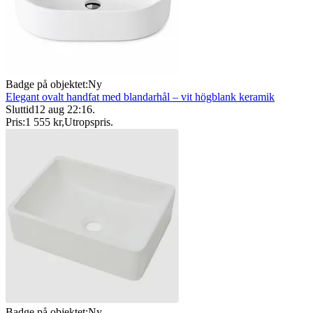
Badge på objektet:
Ny
Elegant ovalt handfat med blandarhål – vit högblank keramik
Sluttid
12 aug 22:16
.
Pris:
1 555 kr
,
Utropspris
.
Badge på objektet:
Ny