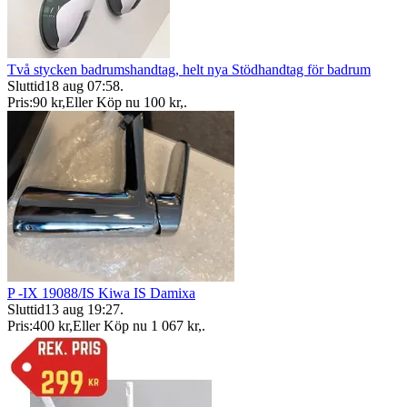
Två stycken badrumshandtag, helt nya Stödhandtag för badrum
Sluttid
18 aug 07:58
.
Pris:
90 kr
,
Eller Köp nu
100 kr
,
.
P -IX 19088/IS Kiwa IS Damixa
Sluttid
13 aug 19:27
.
Pris:
400 kr
,
Eller Köp nu
1 067 kr
,
.