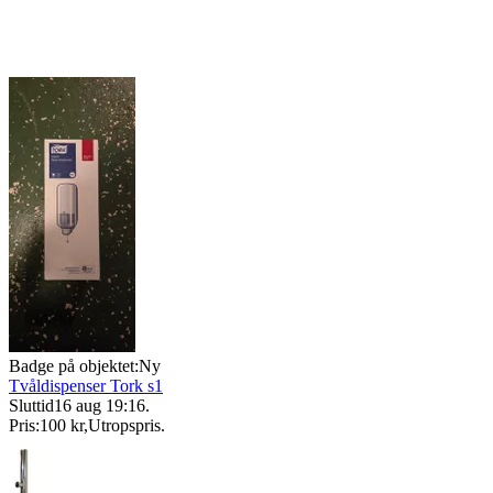
Badge på objektet:
Ny
Tvåldispenser Tork s1
Sluttid
16 aug 19:16
.
Pris:
100 kr
,
Utropspris
.