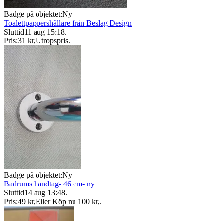
Badge på objektet:
Ny
Toalettpappershållare från Beslag Design
Sluttid
11 aug 15:18
.
Pris:
31 kr
,
Utropspris
.
Badge på objektet:
Ny
Badrums handtag- 46 cm- ny
Sluttid
14 aug 13:48
.
Pris:
49 kr
,
Eller Köp nu
100 kr
,
.