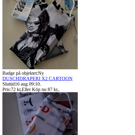
Badge på objektet:
Ny
DUSCHDRAPERI X2 CARTOON
Sluttid
16 aug 09:10
.
Pris:
72 kr
,
Eller Köp nu
87 kr
,
.