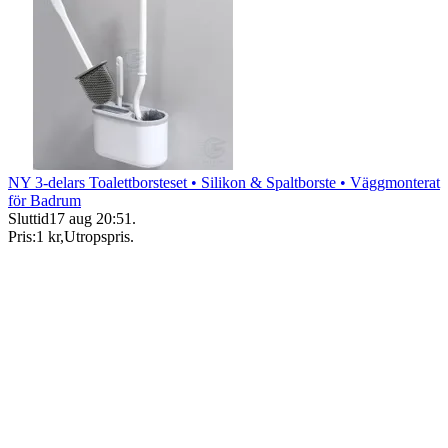
NY 3-delars Toalettborsteset • Silikon & Spaltborste • Väggmonterat
för Badrum
Sluttid
17 aug 20:51
.
Pris:
1 kr
,
Utropspris
.