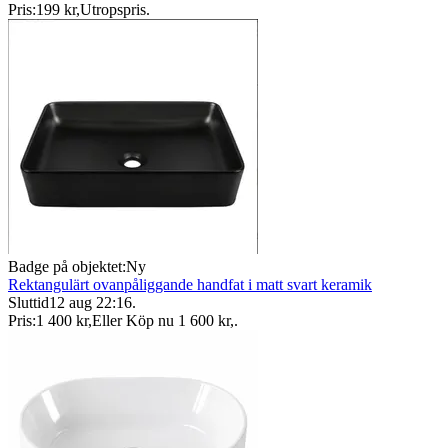
Pris:
199 kr
,
Utropspris
.
Badge på objektet:
Ny
Rektangulärt ovanpåliggande handfat i matt svart keramik
Sluttid
12 aug 22:16
.
Pris:
1 400 kr
,
Eller Köp nu
1 600 kr
,
.