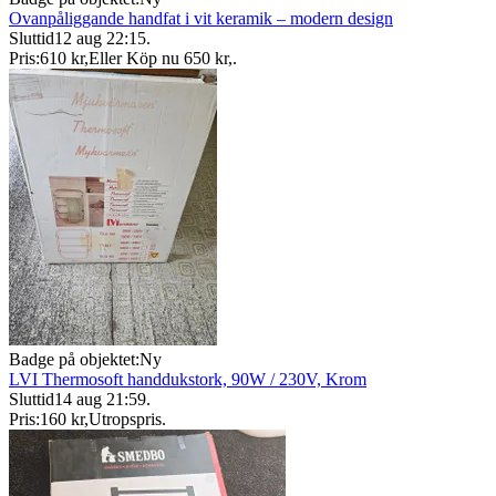
Ovanpåliggande handfat i vit keramik – modern design
Sluttid
12 aug 22:15
.
Pris:
610 kr
,
Eller Köp nu
650 kr
,
.
Badge på objektet:
Ny
LVI Thermosoft handdukstork, 90W / 230V, Krom
Sluttid
14 aug 21:59
.
Pris:
160 kr
,
Utropspris
.