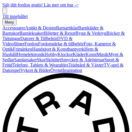
Sälj ditt fordon gratis! Läs mer om hur ->
Till innehållet
Meny
Accessoarer
Antikt & Design
Barnartiklar
Barnkläder &
Barnskor
Barnleksaker
Biljetter & Resor
Bygg & Verktyg
Böcker &
Tidningar
Datorer & Tillbehör
DVD &
Videofilmer
Fordon
Fordonsdelar & tillbehör
Foto, Kameror &
Optik
Frimärken
Handgjort & Konsthantverk
Hem &
Hushåll
Hemelektronik
Hobby
Klockor
Kläder
Konst
Musik
Mynt &
Sedlar
Samlarsaker
Skor
Skönhet
Smycken & Ädelstenar
Sport &
Fritid
Telefoni, Tablets & Wearables
Trädgård & Växter
TV-spel &
Datorspel
Vykort & Bilder
Övrigt
Inspiration