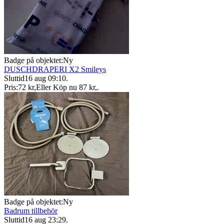
Badge på objektet:
Ny
DUSCHDRAPERI X2 Smileys
Sluttid
16 aug 09:10
.
Pris:
72 kr
,
Eller Köp nu
87 kr
,
.
Badge på objektet:
Ny
Badrum tillbehör
Sluttid
16 aug 23:29
.