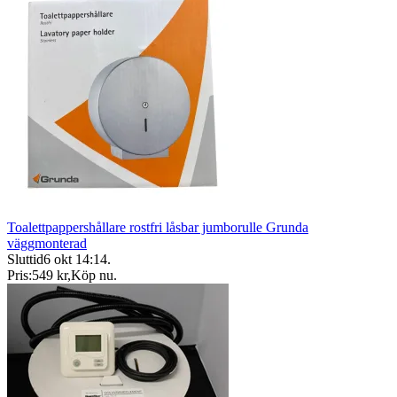
Toalettpappershållare rostfri låsbar jumborulle Grunda
väggmonterad
Sluttid
6 okt 14:14
.
Pris:
549 kr
,
Köp nu
.