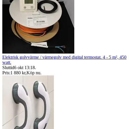
Elektrisk golvvärme / värmegolv med digital termostat. 4 - 5 m², 450
watt.
Sluttid
6 okt 13:18
.
Pris:
1 880 kr
,
Köp nu
.