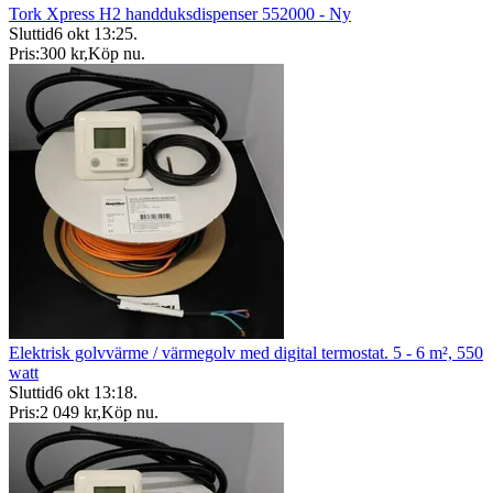
Tork Xpress H2 handduksdispenser 552000 - Ny
Sluttid
6 okt 13:25
.
Pris:
300 kr
,
Köp nu
.
Elektrisk golvvärme / värmegolv med digital termostat. 5 - 6 m², 550
watt
Sluttid
6 okt 13:18
.
Pris:
2 049 kr
,
Köp nu
.