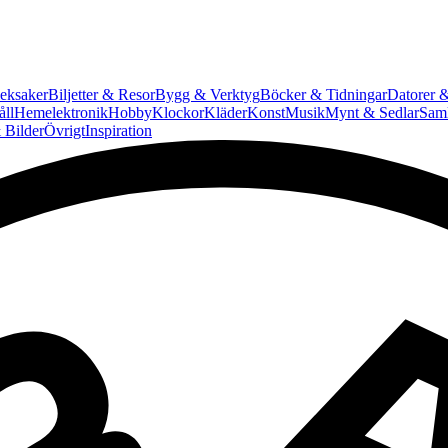
eksaker
Biljetter & Resor
Bygg & Verktyg
Böcker & Tidningar
Datorer &
ll
Hemelektronik
Hobby
Klockor
Kläder
Konst
Musik
Mynt & Sedlar
Saml
 Bilder
Övrigt
Inspiration