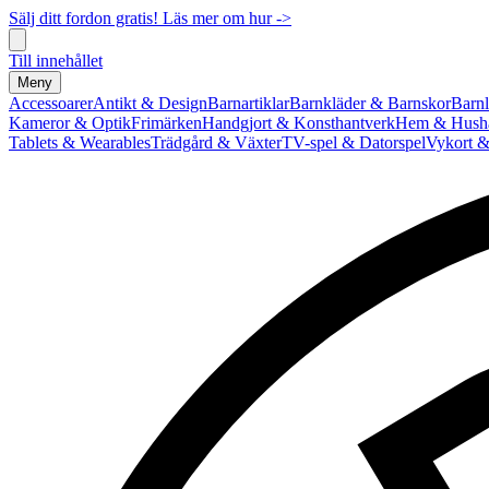
Sälj ditt fordon gratis! Läs mer om hur ->
Till innehållet
Meny
Accessoarer
Antikt & Design
Barnartiklar
Barnkläder & Barnskor
Barnl
Kameror & Optik
Frimärken
Handgjort & Konsthantverk
Hem & Hushå
Tablets & Wearables
Trädgård & Växter
TV-spel & Datorspel
Vykort &