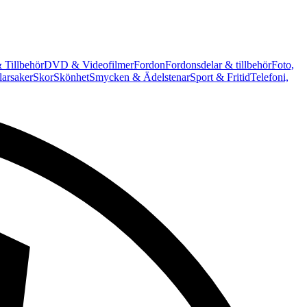
 Tillbehör
DVD & Videofilmer
Fordon
Fordonsdelar & tillbehör
Foto,
arsaker
Skor
Skönhet
Smycken & Ädelstenar
Sport & Fritid
Telefoni,