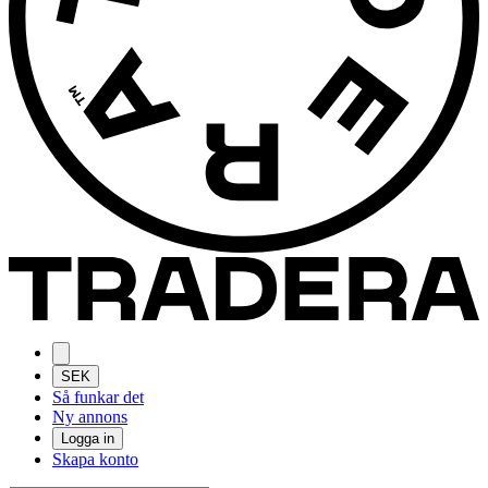
SEK
Så funkar det
Ny annons
Logga in
Skapa konto