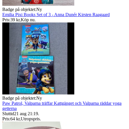
Badge på objektet:
Ny
Emilia Pixi Books Set of 3 - Anna Dunér Kirsten Raagaard
Pris:
39 kr
,
Köp nu
.
Badge på objektet:
Ny
Paw Patrol, Valparna träffar Kattgänget och Valparna räddar yoga
getterna
Sluttid
21 aug 21:19
.
Pris:
64 kr
,
Utropspris
.