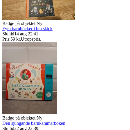
Badge på objektet:
Ny
Fyra barnböcker i bra skick
Sluttid
14 aug 22:41
.
Pris:
59 kr
,
Utropspris
.
Badge på objektet:
Ny
Den sjungande barnkammarboken
Sluttid
22 aug 22:39
.