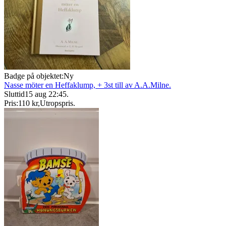
Badge på objektet:
Ny
Nasse möter en Heffaklump, + 3st till av A.A.Milne.
Sluttid
15 aug 22:45
.
Pris:
110 kr
,
Utropspris
.