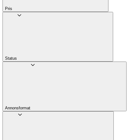
Pris
Status
Annons­format