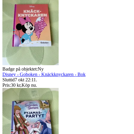
Badge på objektet:
Ny
Disney - Goboken - Knäckknyckaren - Bok
Sluttid
7 okt 22:11
.
Pris:
30 kr
,
Köp nu
.