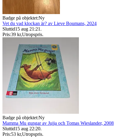
Badge på objektet:
Ny
Vet du vad klockan är? av Lieve Boumans, 2024
Sluttid
15 aug 21:21
.
Pris:
39 kr
,
Utropspris
.
Badge på objektet:
Ny
Mamma Mu gungar av Jujja och Tomas Wieslander, 2008
Sluttid
15 aug 22:20
.
Pris:
53 kr
,
Utropspris
.