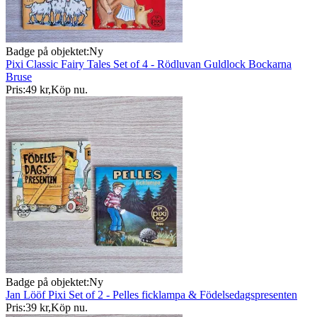
Badge på objektet:
Ny
Pixi Classic Fairy Tales Set of 4 - Rödluvan Guldlock Bockarna
Bruse
Pris:
49 kr
,
Köp nu
.
Badge på objektet:
Ny
Jan Lööf Pixi Set of 2 - Pelles ficklampa & Födelsedagspresenten
Pris:
39 kr
,
Köp nu
.