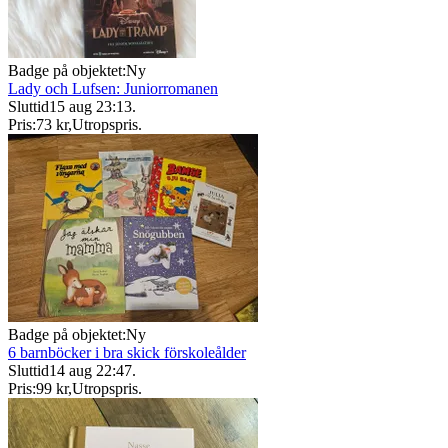
Badge på objektet:
Ny
Lady och Lufsen: Juniorromanen
Sluttid
15 aug 23:13
.
Pris:
73 kr
,
Utropspris
.
Badge på objektet:
Ny
6 barnböcker i bra skick förskoleålder
Sluttid
14 aug 22:47
.
Pris:
99 kr
,
Utropspris
.