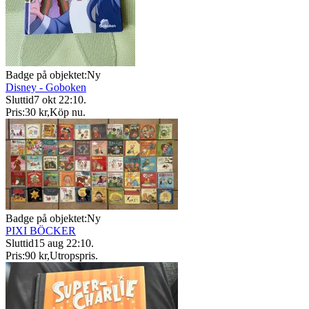
Badge på objektet:
Ny
Disney - Goboken
Sluttid
7 okt 22:10
.
Pris:
30 kr
,
Köp nu
.
Badge på objektet:
Ny
PIXI BÖCKER
Sluttid
15 aug 22:10
.
Pris:
90 kr
,
Utropspris
.