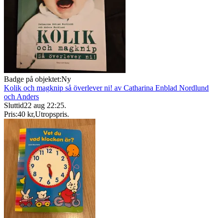
Badge på objektet:
Ny
Kolik och magknip så överlever ni! av Catharina Enblad Nordlund
och Anders
Sluttid
22 aug 22:25
.
Pris:
40 kr
,
Utropspris
.