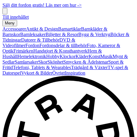
Sälj ditt fordon gratis! Läs mer om hur ->
Till innehållet
Meny
Accessoarer
Antikt & Design
Barnartiklar
Barnkläder &
Barnskor
Barnleksaker
Biljetter & Resor
Bygg & Verktyg
Böcker &
Tidningar
Datorer & Tillbehör
DVD &
Videofilmer
Fordon
Fordonsdelar & tillbehör
Foto, Kameror &
Optik
Frimärken
Handgjort & Konsthantverk
Hem &
Hushåll
Hemelektronik
Hobby
Klockor
Kläder
Konst
Musik
Mynt &
Sedlar
Samlarsaker
Skor
Skönhet
Smycken & Ädelstenar
Sport &
Fritid
Telefoni, Tablets & Wearables
Trädgård & Växter
TV-spel &
Datorspel
Vykort & Bilder
Övrigt
Inspiration