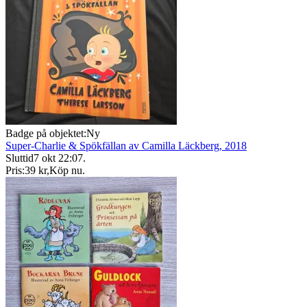
Badge på objektet:
Ny
Super-Charlie & Spökfällan av Camilla Läckberg, 2018
Sluttid
7 okt 22:07
.
Pris:
39 kr
,
Köp nu
.