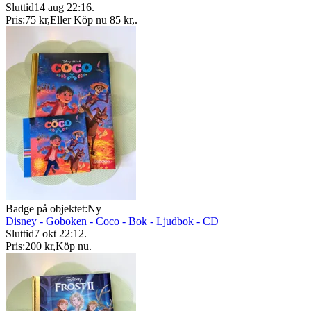
Sluttid
14 aug 22:16
.
Pris:
75 kr
,
Eller Köp nu
85 kr
,
.
Badge på objektet:
Ny
Disney - Goboken - Coco - Bok - Ljudbok - CD
Sluttid
7 okt 22:12
.
Pris:
200 kr
,
Köp nu
.