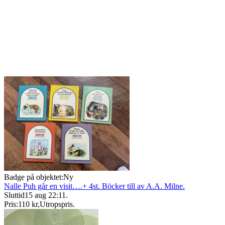
Badge på objektet:
Ny
Nalle Puh går en visit….+ 4st. Böcker till av A.A. Milne.
Sluttid
15 aug 22:11
.
Pris:
110 kr
,
Utropspris
.