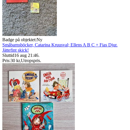
Badge på objektet:
Ny
Småbarnsböcker, Catarina Kruusval; Ellens A B C + Fias Djur.
Jättefint skick!
Sluttid
16 aug 21:46
.
Pris:
30 kr
,
Utropspris
.