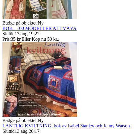
Badge på objektet:
Ny
BOK - 100 MODELLER ATT VÄVA
Sluttid
13 aug 19:22
.
Pris:
35 kr
,
Eller Köp nu
50 kr
,
.
Badge på objektet:
Ny
LANTLIG KVILTNING, bok av Isabel Stanley och Jenny Watson
Sluttid
13 aug 20:17
.