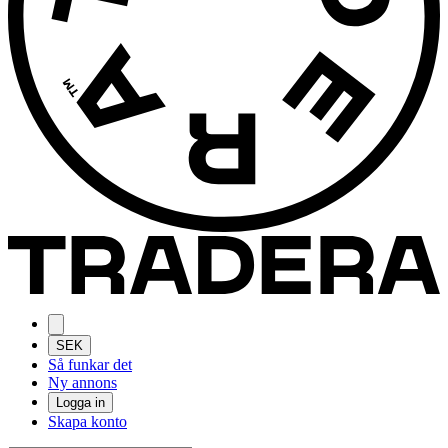
SEK
Så funkar det
Ny annons
Logga in
Skapa konto