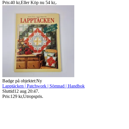
Pris:
40 kr
,
Eller Köp nu
54 kr
,
.
Badge på objektet:
Ny
Lapptäcken | Patchwork | Sömnad | Handbok
Sluttid
12 aug 20:47
.
Pris:
129 kr
,
Utropspris
.