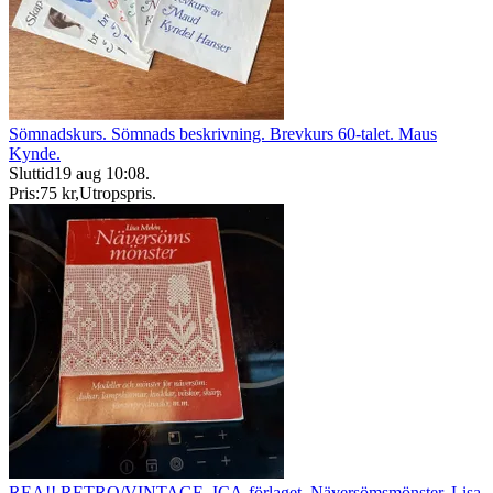
Sömnadskurs. Sömnads beskrivning. Brevkurs 60-talet. Maus
Kynde.
Sluttid
19 aug 10:08
.
Pris:
75 kr
,
Utropspris
.
REA!! RETRO/VINTAGE, ICA-förlaget, Näversömsmönster, Lisa