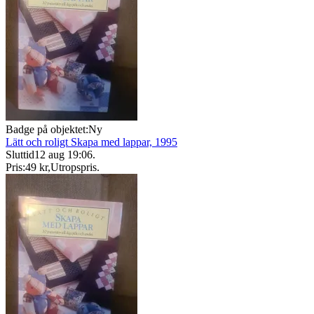
Badge på objektet:
Ny
Lätt och roligt Skapa med lappar, 1995
Sluttid
12 aug 19:06
.
Pris:
49 kr
,
Utropspris
.