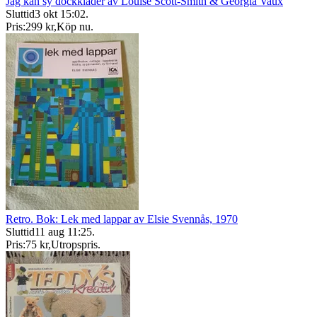
Jag kan sy dockkläder av Louise Scott-Smith & Georgia Vaux
Sluttid
3 okt 15:02
.
Pris:
299 kr
,
Köp nu
.
Retro. Bok: Lek med lappar av Elsie Svennås, 1970
Sluttid
11 aug 11:25
.
Pris:
75 kr
,
Utropspris
.