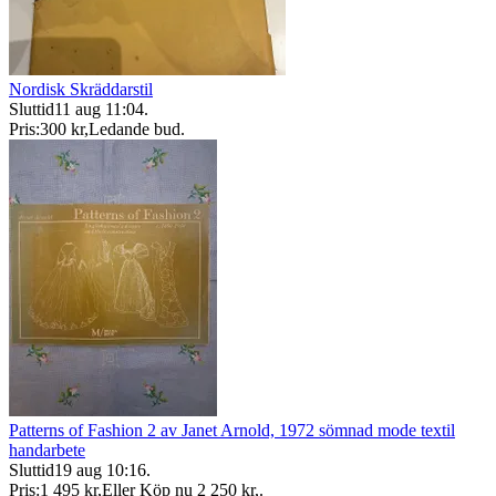
Nordisk Skräddarstil
Sluttid
11 aug 11:04
.
Pris:
300 kr
,
Ledande bud
.
Patterns of Fashion 2 av Janet Arnold, 1972 sömnad mode textil
handarbete
Sluttid
19 aug 10:16
.
Pris:
1 495 kr
,
Eller Köp nu
2 250 kr
,
.