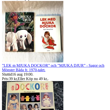
”LEK m MJUKA DOCKOR” och ”MJUKA DJUR” - Sagor och
Mönster Båda fr. 1970-talet.
Sluttid
16 aug 19:00
.
Pris:
39 kr
,
Eller Köp nu
49 kr
,
.