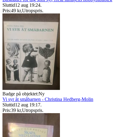
Sluttid
12 aug 19:24
.
Pris:
49 kr
,
Utropspris
.
Badge på objektet:
Ny
Vi syr åt småbarnen - Christina Hedberg-Molin
Sluttid
12 aug 19:17
.
Pris:
39 kr
,
Utropspris
.