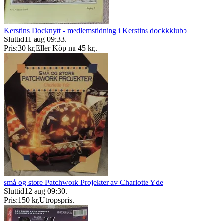
Kerstins Docknytt - medlemstidning i Kerstins dockkklubb
Sluttid
11 aug 09:33
.
Pris:
30 kr
,
Eller Köp nu
45 kr
,
.
små og store Patchwork Projekter av Charlotte Yde
Sluttid
12 aug 09:30
.
Pris:
150 kr
,
Utropspris
.