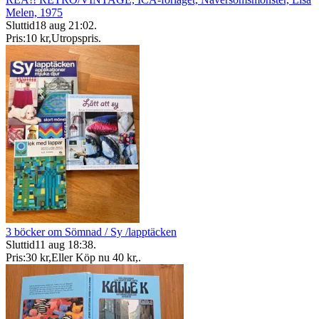
Melen, 1975
Sluttid
18 aug 21:02
.
Pris:
10 kr
,
Utropspris
.
3 böcker om Sömnad / Sy /lapptäcken
Sluttid
11 aug 18:38
.
Pris:
30 kr
,
Eller Köp nu
40 kr
,
.