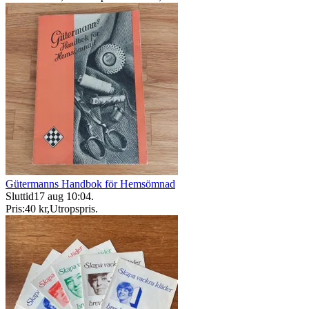
Gütermanns Handbok för Hemsömnad
Sluttid
17 aug 10:04
.
Pris:
40 kr
,
Utropspris
.