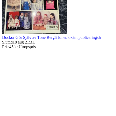
Dockor Gör Själv av Tone Bergli Joner, okänt publiceringsår
Sluttid
18 aug 21:31
.
Pris:
45 kr
,
Utropspris
.