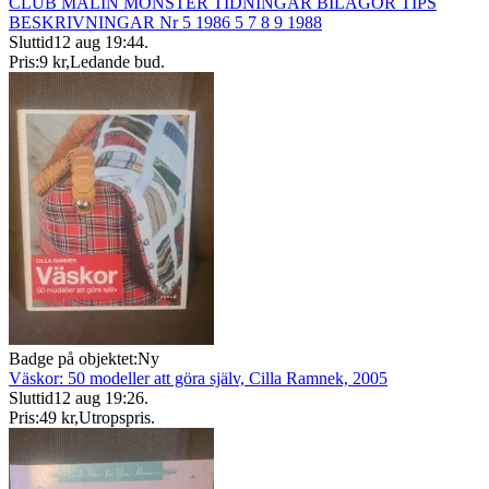
CLUB MALIN MÖNSTER TIDNINGAR BILAGOR TIPS
BESKRIVNINGAR Nr 5 1986 5 7 8 9 1988
Sluttid
12 aug 19:44
.
Pris:
9 kr
,
Ledande bud
.
Badge på objektet:
Ny
Väskor: 50 modeller att göra själv, Cilla Ramnek, 2005
Sluttid
12 aug 19:26
.
Pris:
49 kr
,
Utropspris
.