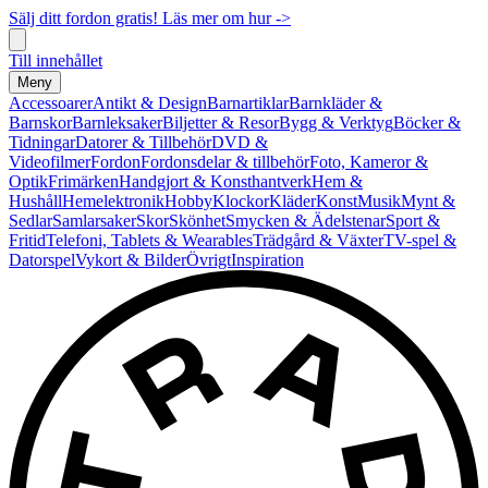
Sälj ditt fordon gratis! Läs mer om hur ->
Till innehållet
Meny
Accessoarer
Antikt & Design
Barnartiklar
Barnkläder &
Barnskor
Barnleksaker
Biljetter & Resor
Bygg & Verktyg
Böcker &
Tidningar
Datorer & Tillbehör
DVD &
Videofilmer
Fordon
Fordonsdelar & tillbehör
Foto, Kameror &
Optik
Frimärken
Handgjort & Konsthantverk
Hem &
Hushåll
Hemelektronik
Hobby
Klockor
Kläder
Konst
Musik
Mynt &
Sedlar
Samlarsaker
Skor
Skönhet
Smycken & Ädelstenar
Sport &
Fritid
Telefoni, Tablets & Wearables
Trädgård & Växter
TV-spel &
Datorspel
Vykort & Bilder
Övrigt
Inspiration