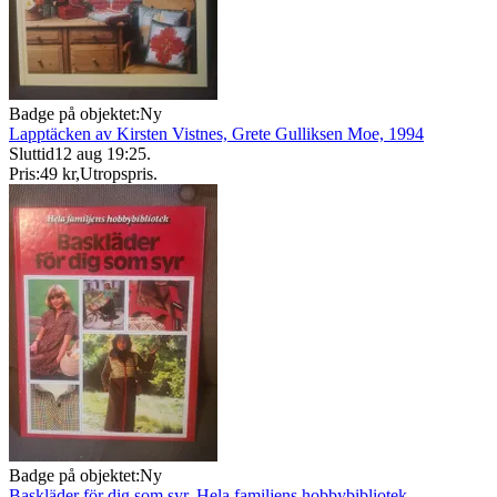
Badge på objektet:
Ny
Lapptäcken av Kirsten Vistnes, Grete Gulliksen Moe, 1994
Sluttid
12 aug 19:25
.
Pris:
49 kr
,
Utropspris
.
Badge på objektet:
Ny
Baskläder för dig som syr, Hela familjens hobbybibliotek