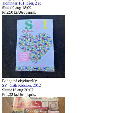
Tidningar 101 idéer, 2 st
Sluttid
9 aug 18:09
.
Pris:
50 kr
,
Utropspris
.
Badge på objektet:
Ny
SY! Cath Kidston, 2012
Sluttid
16 aug 20:07
.
Pris:
32 kr
,
Utropspris
.