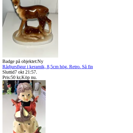
Badge på objektet:
Ny
Rådjursfigur i keramik, 8,5cm hög. Retro. Så fin
Sluttid
7 okt 21:57
.
Pris:
50 kr
,
Köp nu
.