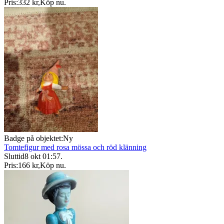
Pris:
332 kr
,
Köp nu
.
Badge på objektet:
Ny
Tomtefigur med rosa mössa och röd klänning
Sluttid
8 okt 01:57
.
Pris:
166 kr
,
Köp nu
.