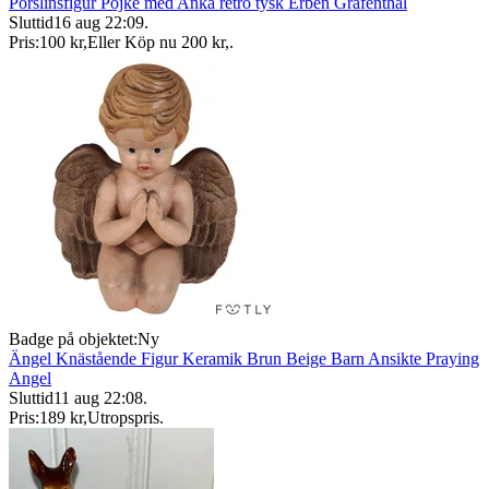
Porslinsfigur Pojke med Anka retro tysk Erben Gräfenthal
Sluttid
16 aug 22:09
.
Pris:
100 kr
,
Eller Köp nu
200 kr
,
.
Badge på objektet:
Ny
Ängel Knästående Figur Keramik Brun Beige Barn Ansikte Praying
Angel
Sluttid
11 aug 22:08
.
Pris:
189 kr
,
Utropspris
.