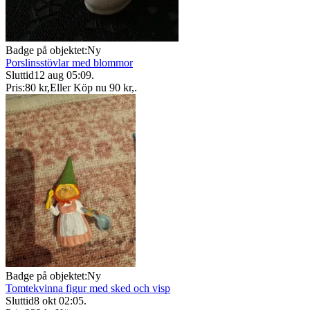
Badge på objektet:
Ny
Porslinsstövlar med blommor
Sluttid
12 aug 05:09
.
Pris:
80 kr
,
Eller Köp nu
90 kr
,
.
Badge på objektet:
Ny
Tomtekvinna figur med sked och visp
Sluttid
8 okt 02:05
.