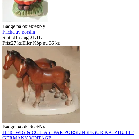
Badge på objektet:
Ny
Flicka av porslin
Sluttid
15 aug 21:11
.
Pris:
27 kr
,
Eller Köp nu
36 kr
,
.
Badge på objektet:
Ny
HERTWIG & CO HÄSTPAR PORSLINSFIGUR KATZHÜTTE
GERMANY VINTAGE