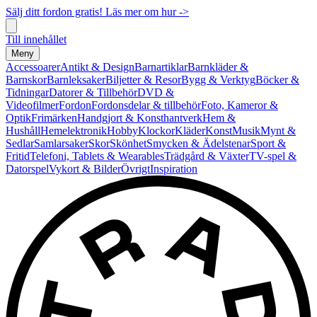
Sälj ditt fordon gratis! Läs mer om hur ->
Till innehållet
Meny
Accessoarer
Antikt & Design
Barnartiklar
Barnkläder &
Barnskor
Barnleksaker
Biljetter & Resor
Bygg & Verktyg
Böcker &
Tidningar
Datorer & Tillbehör
DVD &
Videofilmer
Fordon
Fordonsdelar & tillbehör
Foto, Kameror &
Optik
Frimärken
Handgjort & Konsthantverk
Hem &
Hushåll
Hemelektronik
Hobby
Klockor
Kläder
Konst
Musik
Mynt &
Sedlar
Samlarsaker
Skor
Skönhet
Smycken & Ädelstenar
Sport &
Fritid
Telefoni, Tablets & Wearables
Trädgård & Växter
TV-spel &
Datorspel
Vykort & Bilder
Övrigt
Inspiration