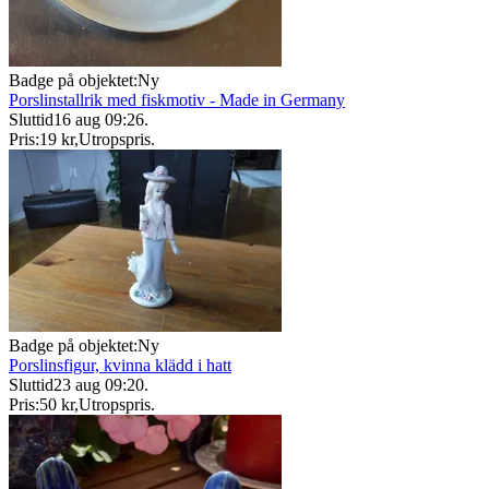
Badge på objektet:
Ny
Porslinstallrik med fiskmotiv - Made in Germany
Sluttid
16 aug 09:26
.
Pris:
19 kr
,
Utropspris
.
Badge på objektet:
Ny
Porslinsfigur, kvinna klädd i hatt
Sluttid
23 aug 09:20
.
Pris:
50 kr
,
Utropspris
.