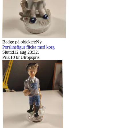
Badge på objektet:
Ny
Porslinsfigur flicka med korg
Sluttid
12 aug 23:32
.
Pris:
10 kr
,
Utropspris
.