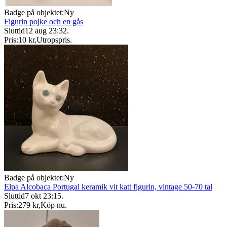
Badge på objektet:
Ny
Figurin pojke och en gås
Sluttid
12 aug 23:32
.
Pris:
10 kr
,
Utropspris
.
Badge på objektet:
Ny
Elpa Alcobaca Portugal keramik vit katt figurin, vintage 50-70 tal
Sluttid
7 okt 23:15
.
Pris:
279 kr
,
Köp nu
.