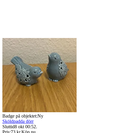
Badge på objektet:
Ny
Sköldpadda dörr
Sluttid
8 okt 00:52
.
Pris:
73 kr
,
Köp nu
.