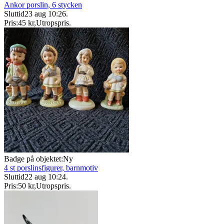
Ankor porslin, 6 stycken
Sluttid
23 aug 10:26
.
Pris:
45 kr
,
Utropspris
.
Badge på objektet:
Ny
4 st porslinsfigurer, barnmotiv
Sluttid
22 aug 10:24
.
Pris:
50 kr
,
Utropspris
.