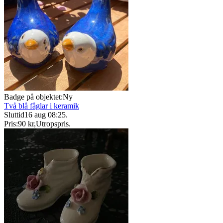
Badge på objektet:
Ny
Två blå fåglar i keramik
Sluttid
16 aug 08:25
.
Pris:
90 kr
,
Utropspris
.