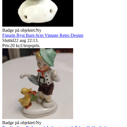
Badge på objektet:
Ny
Figurin Byst Barn 6cm Vintage Retro Design
Sluttid
22 aug 22:13
.
Pris:
20 kr
,
Utropspris
.
Badge på objektet:
Ny