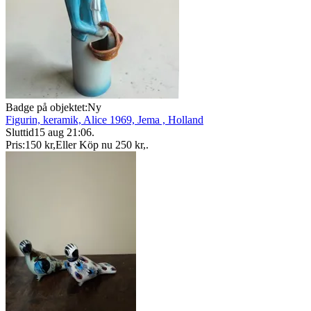
Badge på objektet:
Ny
Figurin, keramik, Alice 1969, Jema , Holland
Sluttid
15 aug 21:06
.
Pris:
150 kr
,
Eller Köp nu
250 kr
,
.