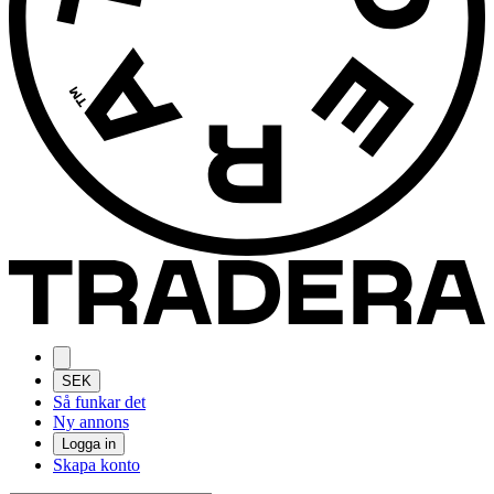
SEK
Så funkar det
Ny annons
Logga in
Skapa konto