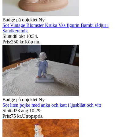
Badge på objektet:
Ny
Söt Vintage Blomster Kruka Vas figurin Bambi rådjur i
Sandkeramik
Sluttid
8 okt 10:34
.
Pris:
250 kr
,
Köp nu
.
Badge på objektet:
Ny
Söt liten pojke med anka och katt i ljusblått och vitt
Sluttid
23 aug 10:29
.
Pris:
75 kr
,
Utropspris
.