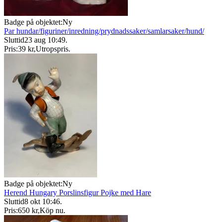
Badge på objektet:
Ny
Par hundar/figuriner/inredning/prydnadssaker/samlarsaker/hund/
Sluttid
23 aug 10:49
.
Pris:
39 kr
,
Utropspris
.
Badge på objektet:
Ny
Herend Hungary Porslinsfigur Pojke med Hare
Sluttid
8 okt 10:46
.
Pris:
650 kr
,
Köp nu
.