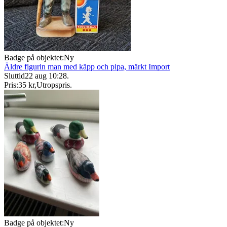
Badge på objektet:
Ny
Äldre figurin man med käpp och pipa, märkt Import
Sluttid
22 aug 10:28
.
Pris:
35 kr
,
Utropspris
.
Badge på objektet:
Ny