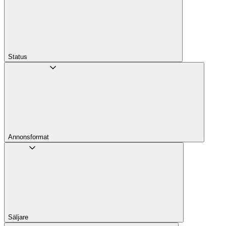
Status
Annons­format
Säljare