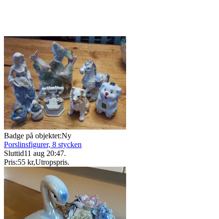
Badge på objektet:
Ny
Porslinsfigurer, 8 stycken
Sluttid
11 aug 20:47
.
Pris:
55 kr
,
Utropspris
.