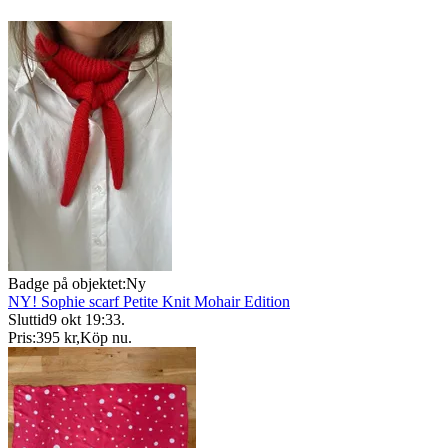
Badge på objektet:
Ny
NY! Sophie scarf Petite Knit Mohair Edition
Sluttid
9 okt 19:33
.
Pris:
395 kr
,
Köp nu
.