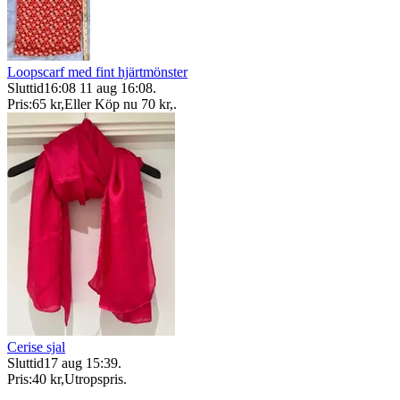
Loopscarf med fint hjärtmönster
Sluttid
16:08
11 aug 16:08
.
Pris:
65 kr
,
Eller Köp nu
70 kr
,
.
Cerise sjal
Sluttid
17 aug 15:39
.
Pris:
40 kr
,
Utropspris
.