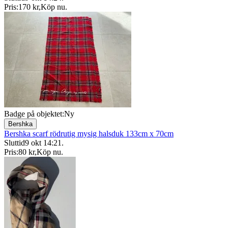
Pris:
170 kr
,
Köp nu
.
Badge på objektet:
Ny
Bershka
Bershka scarf rödrutig mysig halsduk 133cm x 70cm
Sluttid
9 okt 14:21
.
Pris:
80 kr
,
Köp nu
.