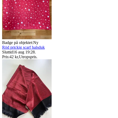
Badge på objektet:
Ny
Röd prickig scarf halsduk
Sluttid
16 aug 19:28
.
Pris:
42 kr
,
Utropspris
.