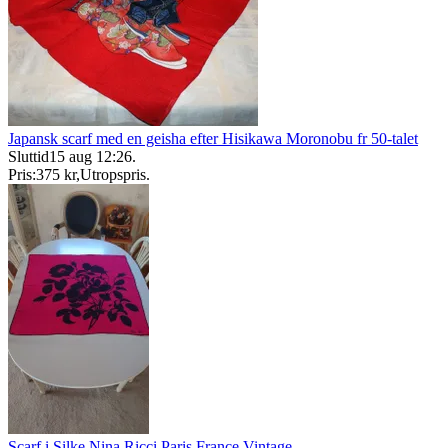
Japansk scarf med en geisha efter Hisikawa Moronobu fr 50-talet
Sluttid
15 aug 12:26
.
Pris:
375 kr
,
Utropspris
.
Scarf i Silke Nina Ricci Paris France Vintage