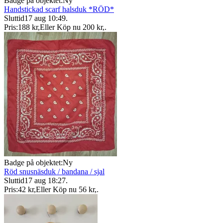
Badge på objektet:
Ny
Handstickad scarf halsduk *RÖD*
Sluttid
17 aug 10:49
.
Pris:
188 kr
,
Eller Köp nu
200 kr
,
.
Badge på objektet:
Ny
Röd snusnäsduk / bandana / sjal
Sluttid
17 aug 18:27
.
Pris:
42 kr
,
Eller Köp nu
56 kr
,
.