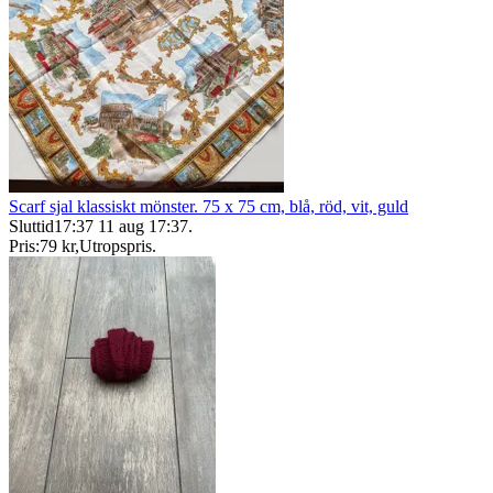
Scarf sjal klassiskt mönster. 75 x 75 cm, blå, röd, vit, guld
Sluttid
17:37
11 aug 17:37
.
Pris:
79 kr
,
Utropspris
.