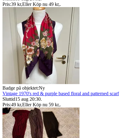
Pris:
39 kr
,
Eller Köp nu
49 kr
,
.
Badge på objektet:
Ny
Vintage 1970's red & purple based floral and patterned scarf
Sluttid
15 aug 20:30
.
Pris:
49 kr
,
Eller Köp nu
59 kr
,
.