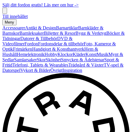
Sälj ditt fordon gratis! Läs mer om hur ->
Till innehållet
Meny
Accessoarer
Antikt & Design
Barnartiklar
Barnkläder &
Barnskor
Barnleksaker
Biljetter & Resor
Bygg & Verktyg
Böcker &
Tidningar
Datorer & Tillbehör
DVD &
Videofilmer
Fordon
Fordonsdelar & tillbehör
Foto, Kameror &
Optik
Frimärken
Handgjort & Konsthantverk
Hem &
Hushåll
Hemelektronik
Hobby
Klockor
Kläder
Konst
Musik
Mynt &
Sedlar
Samlarsaker
Skor
Skönhet
Smycken & Ädelstenar
Sport &
Fritid
Telefoni, Tablets & Wearables
Trädgård & Växter
TV-spel &
Datorspel
Vykort & Bilder
Övrigt
Inspiration