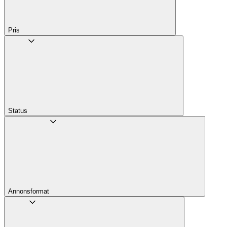
Pris
Status
Annons­format