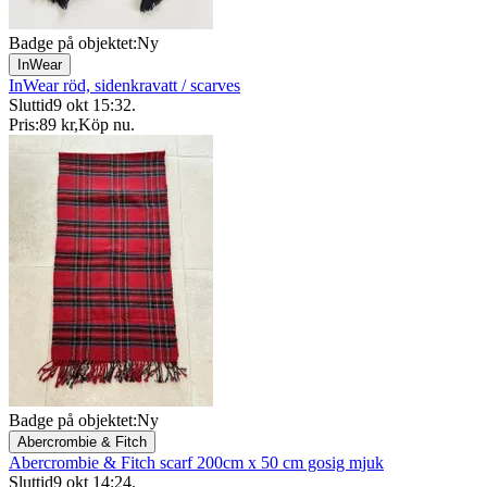
Badge på objektet:
Ny
InWear
InWear röd, sidenkravatt / scarves
Sluttid
9 okt 15:32
.
Pris:
89 kr
,
Köp nu
.
Badge på objektet:
Ny
Abercrombie & Fitch
Abercrombie & Fitch scarf 200cm x 50 cm gosig mjuk
Sluttid
9 okt 14:24
.