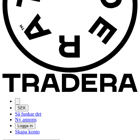
SEK
Så funkar det
Ny annons
Logga in
Skapa konto