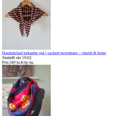
Handstickad trekantig sjal i vackert tweedgarn – vinröd & beige
Sluttid
8 okt 19:02
.
Pris:
349 kr
,
Köp nu
.