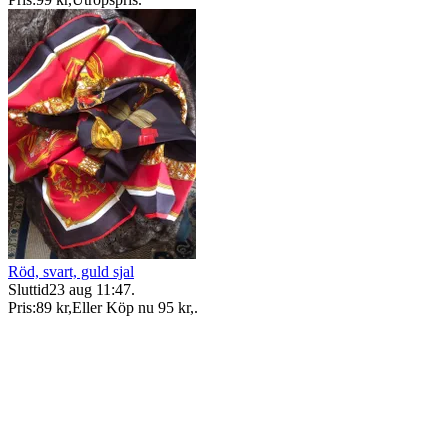
Röd, svart, guld sjal
Sluttid
23 aug 11:47
.
Pris:
89 kr
,
Eller Köp nu
95 kr
,
.