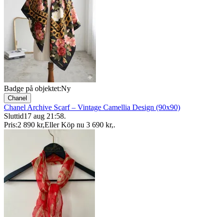
Badge på objektet:
Ny
Chanel
Chanel Archive Scarf – Vintage Camellia Design (90x90)
Sluttid
17 aug 21:58
.
Pris:
2 890 kr
,
Eller Köp nu
3 690 kr
,
.