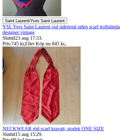
Saint Laurent/Yves Saint Laurent
YSL Yves Saint Laurent sjal sidensjal siden scarf trollslända
designer vintage
Sluttid
23 aug 17:33
.
Pris:
745 kr
,
Eller Köp nu
845 kr
,
.
NECKWEAR röd scarf kravatt, storlek ONE SIZE
Sluttid
15 aug 15:29
.
Pris:
99 kr
,
Utropspris
.