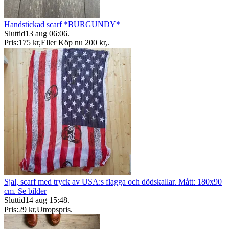
Handstickad scarf *BURGUNDY*
Sluttid
13 aug 06:06
.
Pris:
175 kr
,
Eller Köp nu
200 kr
,
.
Sjal, scarf med tryck av USA:s flagga och dödskallar. Mått: 180x90
cm. Se bilder
Sluttid
14 aug 15:48
.
Pris:
29 kr
,
Utropspris
.