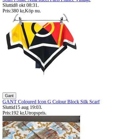
Sluttid
8 okt 08:31
.
Pris:
380 kr
,
Köp nu
.
Gant
GANT Coloured Icon G Colour Block Silk Scarf
Sluttid
15 aug 19:03
.
Pris:
192 kr
,
Utropspris
.