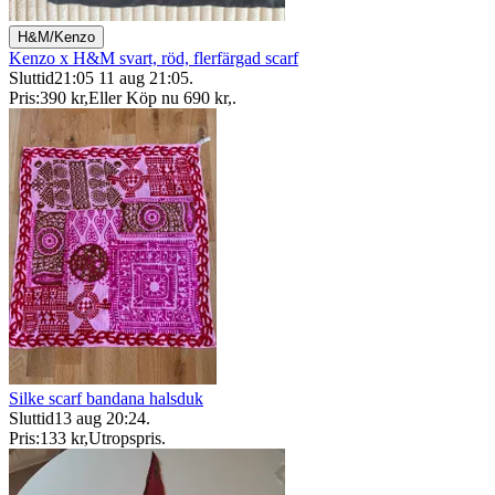
H&M/Kenzo
Kenzo x H&M svart, röd, flerfärgad scarf
Sluttid
21:05
11 aug 21:05
.
Pris:
390 kr
,
Eller Köp nu
690 kr
,
.
Silke scarf bandana halsduk
Sluttid
13 aug 20:24
.
Pris:
133 kr
,
Utropspris
.