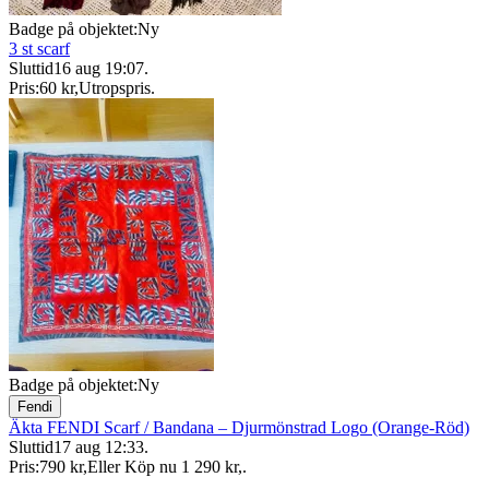
Badge på objektet:
Ny
3 st scarf
Sluttid
16 aug 19:07
.
Pris:
60 kr
,
Utropspris
.
Badge på objektet:
Ny
Fendi
Äkta FENDI Scarf / Bandana – Djurmönstrad Logo (Orange-Röd)
Sluttid
17 aug 12:33
.
Pris:
790 kr
,
Eller Köp nu
1 290 kr
,
.