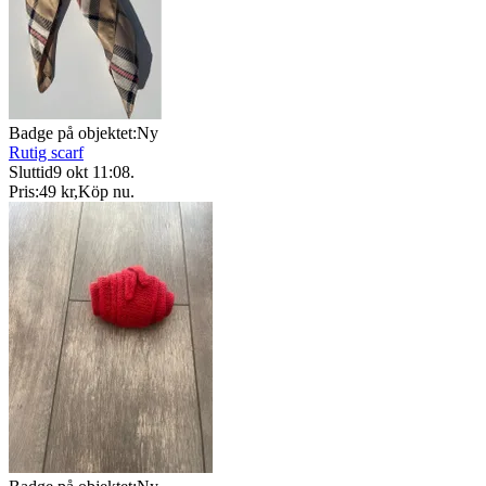
Badge på objektet:
Ny
Rutig scarf
Sluttid
9 okt 11:08
.
Pris:
49 kr
,
Köp nu
.