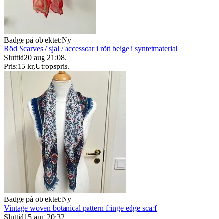
Badge på objektet:
Ny
Röd Scarves / sjal / accessoar i rött beige i syntetmaterial
Sluttid
20 aug 21:08
.
Pris:
15 kr
,
Utropspris
.
Badge på objektet:
Ny
Vintage woven botanical pattern fringe edge scarf
Sluttid
15 aug 20:32
.