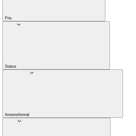
Pris
Status
Annons­format