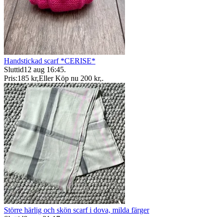
Handstickad scarf *CERISE*
Sluttid
12 aug 16:45
.
Pris:
185 kr
,
Eller Köp nu
200 kr
,
.
Större härlig och skön scarf i dova, milda färger