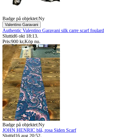
Badge på objektet:
Ny
Valentino Garavani
Authentic Valentino Garavani silk carre scarf foulard
Sluttid
6 okt 18:13
.
Pris:
900 kr
,
Köp nu
.
Badge på objektet:
Ny
JOHN HENRIC blå, rosa Siden Scarf
Sluttid
16 aug 20:52
.