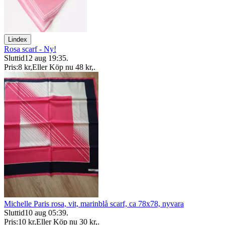
Lindex
Rosa scarf - Ny!
Sluttid
12 aug 19:35
.
Pris:
8 kr
,
Eller Köp nu
48 kr
,
.
Michelle Paris rosa, vit, marinblå scarf, ca 78x78, nyvara
Sluttid
10 aug 05:39
.
Pris:
10 kr
,
Eller Köp nu
30 kr
,
.