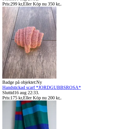
Pris:
299 kr
,
Eller Köp nu
350 kr
,
.
Badge på objektet:
Ny
Handstickad scarf *JORDGUBBSROSA*
Sluttid
16 aug 22:33
.
Pris:
175 kr
,
Eller Köp nu
200 kr
,
.