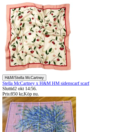
H&M/Stella McCartney
Stella McCartney x H&M HM sidenscarf scarf
Sluttid
2 okt 14:56
.
Pris:
850 kr
,
Köp nu
.