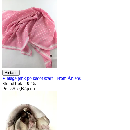
Vintage
Vintage pink polkadot scarf - From Åhlens
Sluttid
1 okt 19:46
.
Pris:
85 kr
,
Köp nu
.