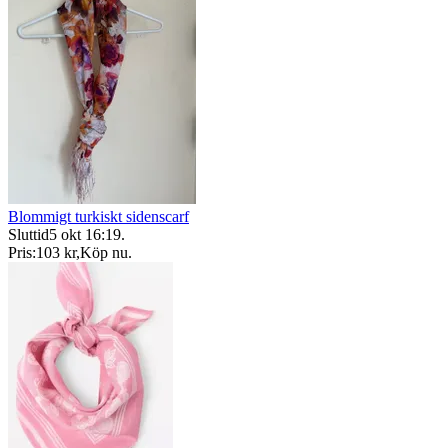
Blommigt turkiskt sidenscarf
Sluttid
5 okt 16:19
.
Pris:
103 kr
,
Köp nu
.