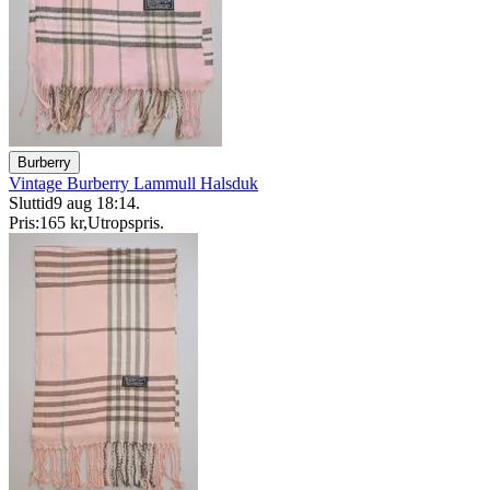
Burberry
Vintage Burberry Lammull Halsduk
Sluttid
9 aug 18:14
.
Pris:
165 kr
,
Utropspris
.