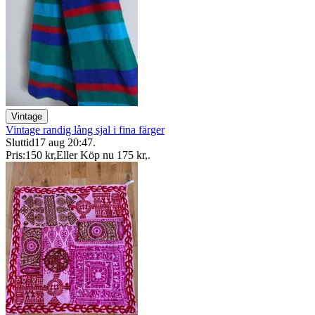
Vintage
Vintage randig lång sjal i fina färger
Sluttid
17 aug 20:47
.
Pris:
150 kr
,
Eller Köp nu
175 kr
,
.