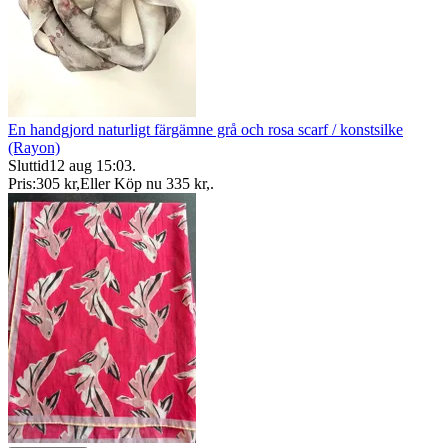
En handgjord naturligt färgämne grå och rosa scarf / konstsilke
(Rayon)
Sluttid
12 aug 15:03
.
Pris:
305 kr
,
Eller Köp nu
335 kr
,
.