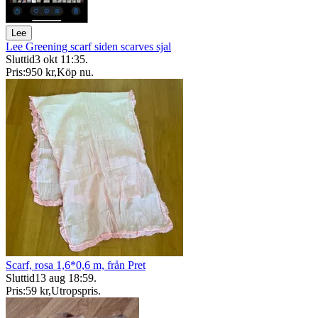
Lee
Lee Greening scarf siden scarves sjal
Sluttid
3 okt 11:35
.
Pris:
950 kr
,
Köp nu
.
Scarf, rosa 1,6*0,6 m, från Pret
Sluttid
13 aug 18:59
.
Pris:
59 kr
,
Utropspris
.