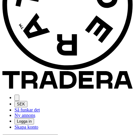
SEK
Så funkar det
Ny annons
Logga in
Skapa konto