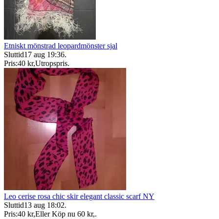
Etniskt mönstrad leopardmönster sjal
Sluttid
17 aug 19:36
.
Pris:
40 kr
,
Utropspris
.
Leo cerise rosa chic skir elegant classic scarf NY
Sluttid
13 aug 18:02
.
Pris:
40 kr
,
Eller Köp nu
60 kr
,
.