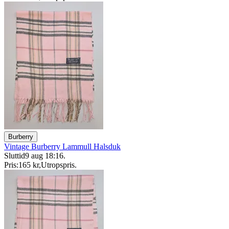
Burberry
Vintage Burberry Lammull Halsduk
Sluttid
9 aug 18:16
.
Pris:
165 kr
,
Utropspris
.