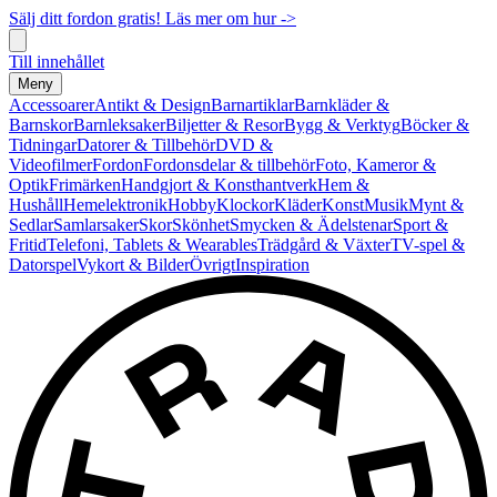
Sälj ditt fordon gratis! Läs mer om hur ->
Till innehållet
Meny
Accessoarer
Antikt & Design
Barnartiklar
Barnkläder &
Barnskor
Barnleksaker
Biljetter & Resor
Bygg & Verktyg
Böcker &
Tidningar
Datorer & Tillbehör
DVD &
Videofilmer
Fordon
Fordonsdelar & tillbehör
Foto, Kameror &
Optik
Frimärken
Handgjort & Konsthantverk
Hem &
Hushåll
Hemelektronik
Hobby
Klockor
Kläder
Konst
Musik
Mynt &
Sedlar
Samlarsaker
Skor
Skönhet
Smycken & Ädelstenar
Sport &
Fritid
Telefoni, Tablets & Wearables
Trädgård & Växter
TV-spel &
Datorspel
Vykort & Bilder
Övrigt
Inspiration