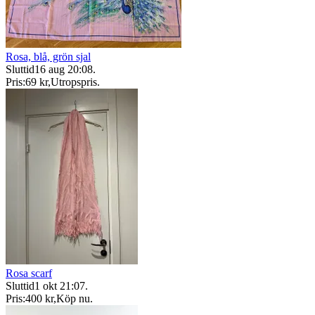
Rosa, blå, grön sjal
Sluttid
16 aug 20:08
.
Pris:
69 kr
,
Utropspris
.
Rosa scarf
Sluttid
1 okt 21:07
.
Pris:
400 kr
,
Köp nu
.