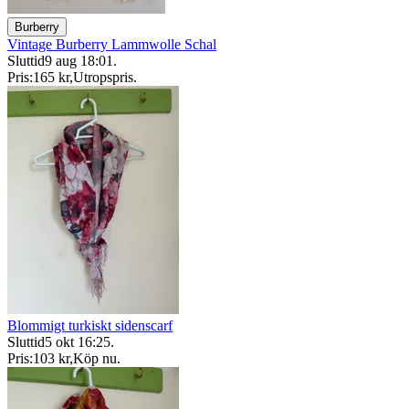
Burberry
Vintage Burberry Lammwolle Schal
Sluttid
9 aug 18:01
.
Pris:
165 kr
,
Utropspris
.
Blommigt turkiskt sidenscarf
Sluttid
5 okt 16:25
.
Pris:
103 kr
,
Köp nu
.