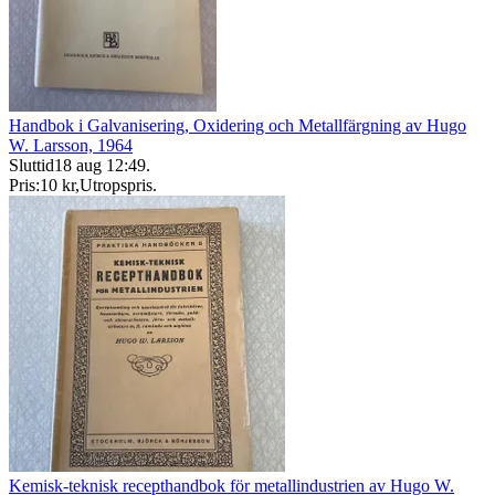
Handbok i Galvanisering, Oxidering och Metallfärgning av Hugo
W. Larsson, 1964
Sluttid
18 aug 12:49
.
Pris:
10 kr
,
Utropspris
.
Kemisk-teknisk recepthandbok för metallindustrien av Hugo W.