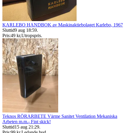
KARLEBO HANDBOK av Maskinaktiebolaget Karlebo, 1967
Sluttid
9 aug 18:59
.
Pris:
49 kr
,
Utropspris
.
Teknos RÖRARBETE Värme Sanitet Ventilation Mekaniska
Arbeten m.m.- Fint skick!
Sluttid
15 aug 21:29
.
Pris:
99 kr
,
Ledande bud
.