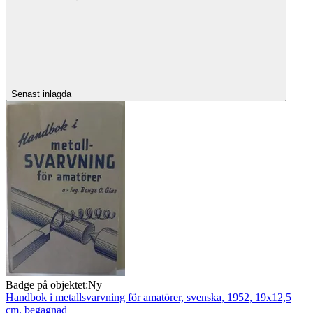
Senast inlagda
Badge på objektet:
Ny
Handbok i metallsvarvning för amatörer, svenska, 1952, 19x12,5
cm, begagnad