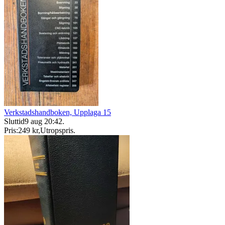
Verkstadshandboken, Upplaga 15
Sluttid
9 aug 20:42
.
Pris:
249 kr
,
Utropspris
.