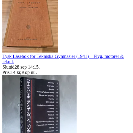
Tysk Läsebok för Tekniska Gymnasier (1941) – Flyg, motorer &
teknik
Sluttid
28 sep 14:15
.
Pris:
14 kr
,
Köp nu
.