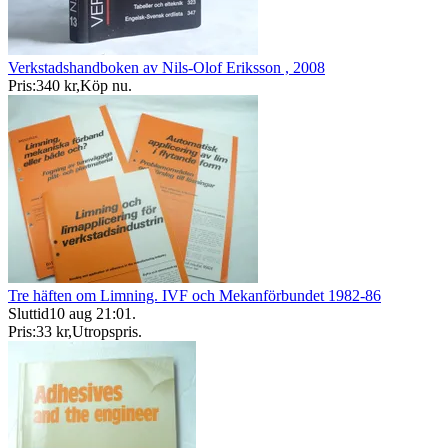
Verkstadshandboken av Nils-Olof Eriksson , 2008
Pris:
340 kr
,
Köp nu
.
Tre häften om Limning. IVF och Mekanförbundet 1982-86
Sluttid
10 aug 21:01
.
Pris:
33 kr
,
Utropspris
.