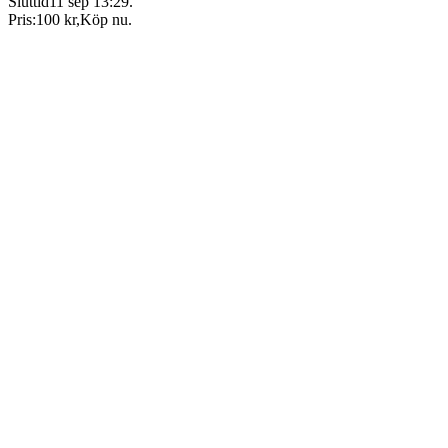
Sluttid
11 sep 13:29
.
Pris:
100 kr
,
Köp nu
.