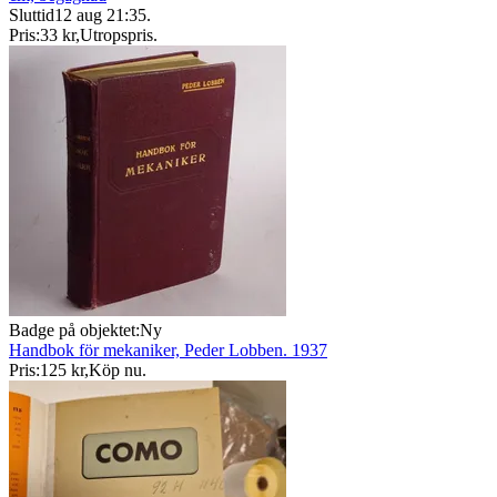
Sluttid
12 aug 21:35
.
Pris:
33 kr
,
Utropspris
.
Badge på objektet:
Ny
Handbok för mekaniker, Peder Lobben. 1937
Pris:
125 kr
,
Köp nu
.