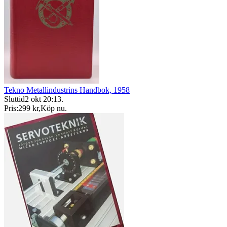
Tekno Metallindustrins Handbok, 1958
Sluttid
2 okt 20:13
.
Pris:
299 kr
,
Köp nu
.