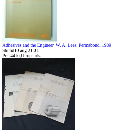
Adhesives and the Engineer, W. A. Lees, Permabond, 1989
Sluttid
10 aug 21:01
.
Pris:
44 kr
,
Utropspris
.