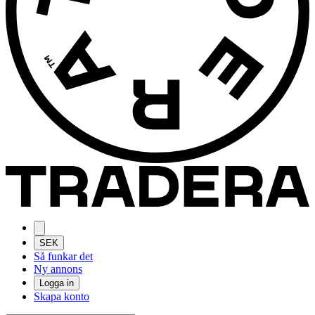
SEK
Så funkar det
Ny annons
Logga in
Skapa konto