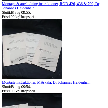
Montage & användning instruktioner, ROD 426, 436 & 700, Dr
Johannes Heidenhain
Sluttid
8 aug 09:55
.
Pris:
100 kr
,
Utropspris
.
Montage instruktioner, Mätskala, Dr Johannes Heidenhain
Sluttid
8 aug 09:54
.
Pris:
100 kr
,
Utropspris
.