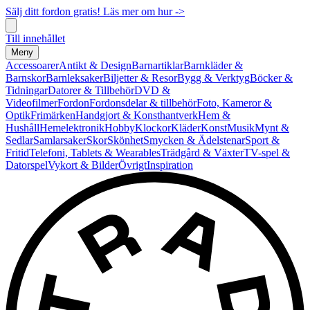
Sälj ditt fordon gratis! Läs mer om hur ->
Till innehållet
Meny
Accessoarer
Antikt & Design
Barnartiklar
Barnkläder &
Barnskor
Barnleksaker
Biljetter & Resor
Bygg & Verktyg
Böcker &
Tidningar
Datorer & Tillbehör
DVD &
Videofilmer
Fordon
Fordonsdelar & tillbehör
Foto, Kameror &
Optik
Frimärken
Handgjort & Konsthantverk
Hem &
Hushåll
Hemelektronik
Hobby
Klockor
Kläder
Konst
Musik
Mynt &
Sedlar
Samlarsaker
Skor
Skönhet
Smycken & Ädelstenar
Sport &
Fritid
Telefoni, Tablets & Wearables
Trädgård & Växter
TV-spel &
Datorspel
Vykort & Bilder
Övrigt
Inspiration