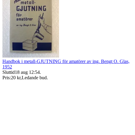
Handbok i metall-GJUTNING för amatörer av ing. Bengt O. Glas,
1952
Sluttid
18 aug 12:54
.
Pris:
20 kr
,
Ledande bud
.